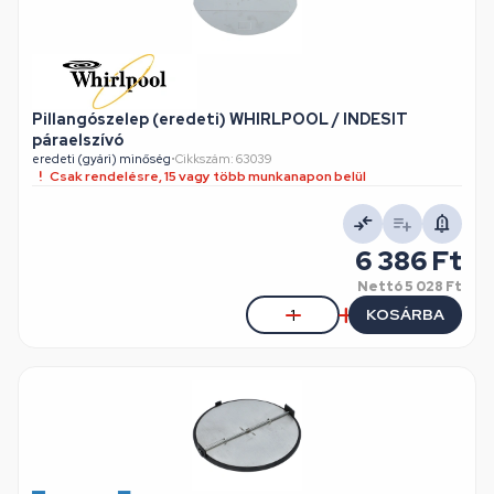
Pillangószelep (eredeti) WHIRLPOOL / INDESIT
páraelszívó
eredeti (gyári) minőség
•
Cikkszám: 63039
Csak rendelésre, 15 vagy több munkanapon belül
6 386 Ft
Nettó
5 028 Ft
KOSÁRBA