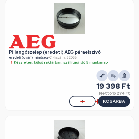
Pillangószelep (eredeti) AEG páraelszívó
eredeti (gyári) minőség
•
Cikkszám: 52058
Készleten, külső raktárban, szállítási idő 5 munkanap
19 398 Ft
Nettó
15 274 Ft
KOSÁRBA