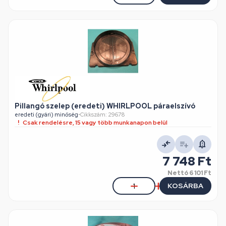
Pillangó szelep (eredeti) WHIRLPOOL páraelszívó
eredeti (gyári) minőség
•
Cikkszám: 29678
Csak rendelésre, 15 vagy több munkanapon belül
7 748 Ft
Nettó
6 101 Ft
KOSÁRBA