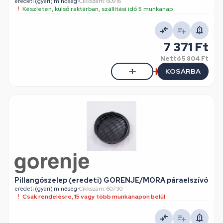
eredeti (gyári) minőség
•
Cikkszám: 60918
Készleten, külső raktárban, szállítási idő 5 munkanap
7 371 Ft
Nettó
5 804 Ft
KOSÁRBA
Pillangószelep (eredeti) GORENJE/MORA páraelszívó
eredeti (gyári) minőség
•
Cikkszám: 60730
Csak rendelésre, 15 vagy több munkanapon belül