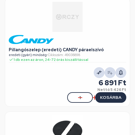
Pillangószelep (eredeti) CANDY páraelszívó
eredeti (gyári) minőség
•
Cikkszám: 49038898
1 db ezen az áron, 24-72 órás kiszállítással
6 891 Ft
Nettó
5 426 Ft
KOSÁRBA