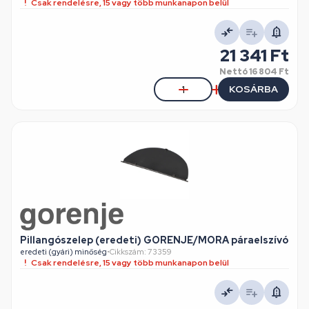
Csak rendelésre, 15 vagy több munkanapon belül
21 341 Ft
Nettó
16 804 Ft
KOSÁRBA
Pillangószelep (eredeti) GORENJE/MORA páraelszívó
eredeti (gyári) minőség
•
Cikkszám: 73359
Csak rendelésre, 15 vagy több munkanapon belül