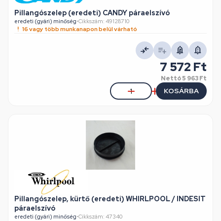
Pillangószelep (eredeti) CANDY páraelszívó
eredeti (gyári) minőség
•
Cikkszám: 49128710
16 vagy több munkanapon belül várható
7 572 Ft
Nettó
5 963 Ft
KOSÁRBA
Pillangószelep, kürtő (eredeti) WHIRLPOOL / INDESIT
páraelszívó
eredeti (gyári) minőség
•
Cikkszám: 47340