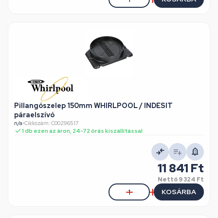
Pillangószelep 150mm WHIRLPOOL / INDESIT
páraelszívó
n/a
•
Cikkszám: C00296517
1 db ezen az áron, 24-72 órás kiszállítással
11 841 Ft
Nettó
9 324 Ft
KOSÁRBA