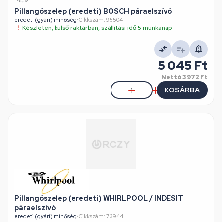
Pillangószelep (eredeti) BOSCH páraelszívó
eredeti (gyári) minőség
•
Cikkszám: 95504
Készleten, külső raktárban, szállítási idő 5 munkanap
5 045 Ft
Nettó
3 972 Ft
KOSÁRBA
Pillangószelep (eredeti) WHIRLPOOL / INDESIT
páraelszívó
eredeti (gyári) minőség
•
Cikkszám: 73944