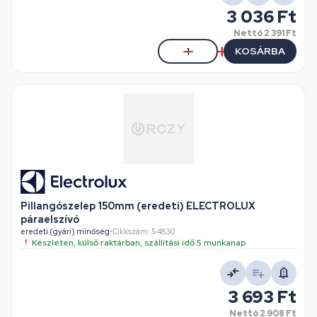
3 036 Ft
Nettó
2 391 Ft
KOSÁRBA
Pillangószelep 150mm (eredeti) ELECTROLUX
páraelszívó
eredeti (gyári) minőség
•
Cikkszám: 54830
Készleten, külső raktárban, szállítási idő 5 munkanap
3 693 Ft
Nettó
2 908 Ft