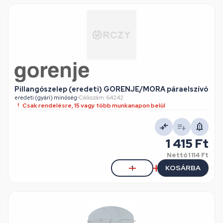
Pillangószelep (eredeti) GORENJE/MORA páraelszívó
eredeti (gyári) minőség
•
Cikkszám: 64242
Csak rendelésre, 15 vagy több munkanapon belül
1 415 Ft
Nettó
1 114 Ft
KOSÁRBA