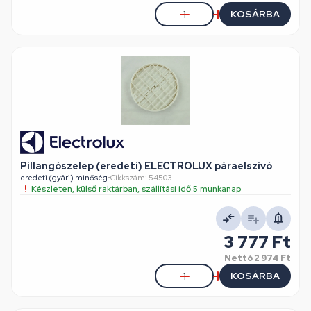
KOSÁRBA
Pillangószelep (eredeti) ELECTROLUX páraelszívó
eredeti (gyári) minőség
•
Cikkszám: 54503
Készleten, külső raktárban, szállítási idő 5 munkanap
3 777 Ft
Nettó
2 974 Ft
KOSÁRBA