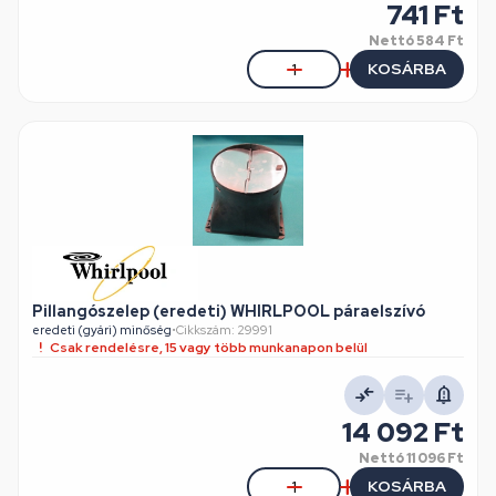
741 Ft
Nettó
584 Ft
KOSÁRBA
Pillangószelep (eredeti) WHIRLPOOL páraelszívó
eredeti (gyári) minőség
•
Cikkszám: 29991
Csak rendelésre, 15 vagy több munkanapon belül
14 092 Ft
Nettó
11 096 Ft
KOSÁRBA