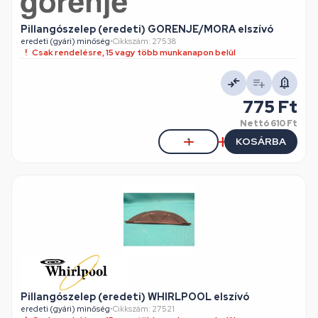
Pillangószelep (eredeti) GORENJE/MORA elszívó
eredeti (gyári) minőség
•
Cikkszám: 27538
Csak rendelésre, 15 vagy több munkanapon belül
775 Ft
Nettó
610 Ft
KOSÁRBA
Pillangószelep (eredeti) WHIRLPOOL elszívó
eredeti (gyári) minőség
•
Cikkszám: 27521