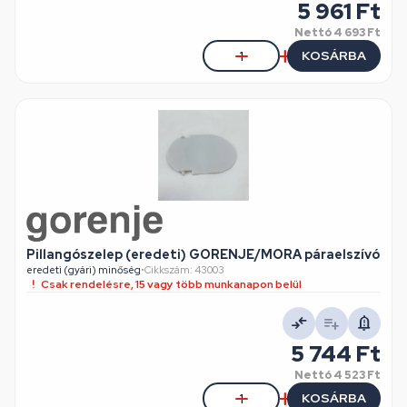
5 961 Ft
Nettó
4 693 Ft
KOSÁRBA
Pillangószelep (eredeti) GORENJE/MORA páraelszívó
eredeti (gyári) minőség
•
Cikkszám: 43003
Csak rendelésre, 15 vagy több munkanapon belül
5 744 Ft
Nettó
4 523 Ft
KOSÁRBA