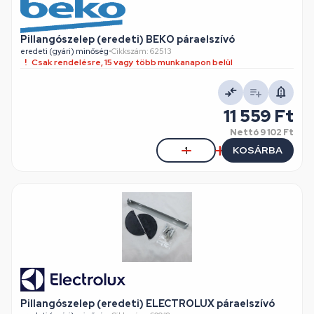
Pillangószelep (eredeti) BEKO páraelszívó
eredeti (gyári) minőség
•
Cikkszám: 62513
Csak rendelésre, 15 vagy több munkanapon belül
11 559 Ft
Nettó
9 102 Ft
KOSÁRBA
Pillangószelep (eredeti) ELECTROLUX páraelszívó