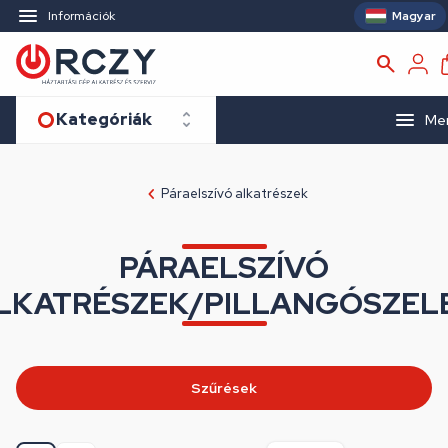
Magyar
Információk
Kategóriák
Me
Páraelszívó alkatrészek
PÁRAELSZÍVÓ
LKATRÉSZEK/PILLANGÓSZEL
Szűrések