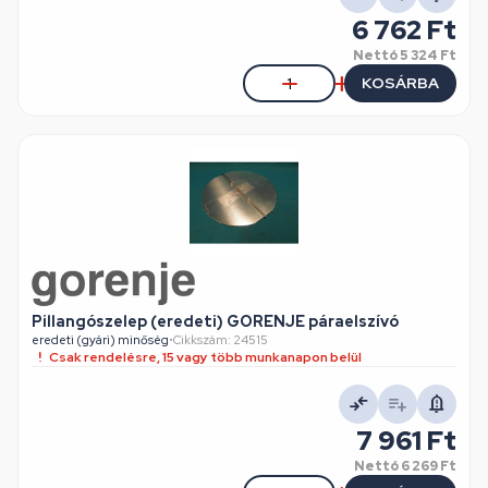
6 762 Ft
Nettó
5 324 Ft
KOSÁRBA
Pillangószelep (eredeti) GORENJE páraelszívó
eredeti (gyári) minőség
•
Cikkszám: 24515
Csak rendelésre, 15 vagy több munkanapon belül
7 961 Ft
Nettó
6 269 Ft