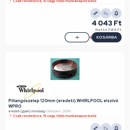
Csak rendelésre, 15 vagy több munkanapon belül
4 043 Ft
Nettó
3 184 Ft
KOSÁRBA
Pillangószelep 120mm (eredeti) WHIRLPOOL elszívó
WPRO
eredeti (gyári) minőség
•
Cikkszám: 25010
Csak rendelésre, 15 vagy több munkanapon belül