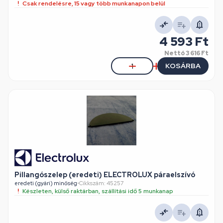
Csak rendelésre, 15 vagy több munkanapon belül
4 593 Ft
Nettó
3 616 Ft
KOSÁRBA
Pillangószelep (eredeti) ELECTROLUX páraelszívó
eredeti (gyári) minőség
•
Cikkszám: 45257
Készleten, külső raktárban, szállítási idő 5 munkanap