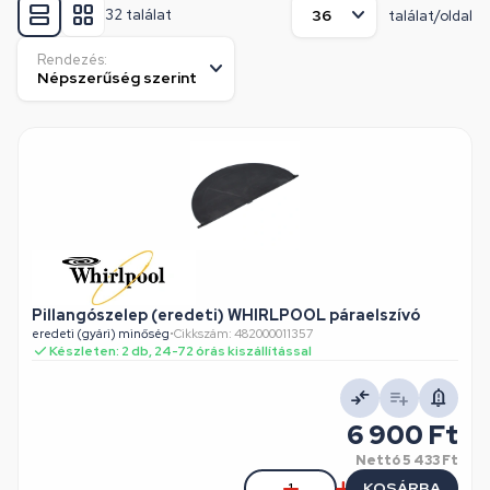
32 találat
találat/oldal
Rendezés:
Pillangószelep (eredeti) WHIRLPOOL páraelszívó
eredeti (gyári) minőség
•
Cikkszám: 482000011357
Készleten: 2 db, 24-72 órás kiszállítással
6 900 Ft
Nettó
5 433 Ft
KOSÁRBA