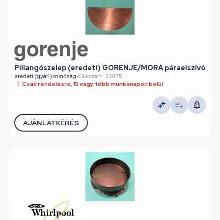
Pillangószelep (eredeti) GORENJE/MORA páraelszívó
eredeti (gyári) minőség
•
Cikkszám: 33975
Csak rendelésre, 15 vagy több munkanapon belül
AJÁNLATKÉRÉS