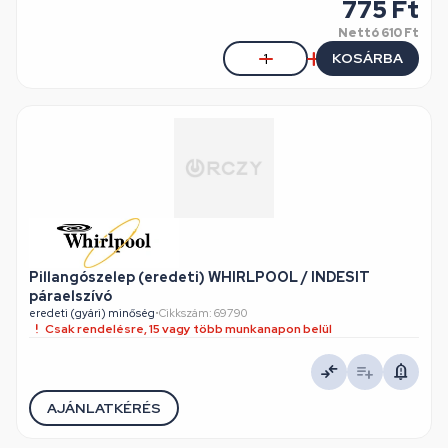
775 Ft
Nettó
610 Ft
KOSÁRBA
Pillangószelep (eredeti) WHIRLPOOL / INDESIT
páraelszívó
eredeti (gyári) minőség
•
Cikkszám: 69790
Csak rendelésre, 15 vagy több munkanapon belül
AJÁNLATKÉRÉS