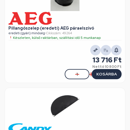
Pillangószelep (eredeti) AEG páraelszívó
eredeti (gyári) minőség
•
Cikkszám: 49264
Készleten, külső raktárban, szállítási idő 5 munkanap
13 716 Ft
Nettó
10 800 Ft
KOSÁRBA