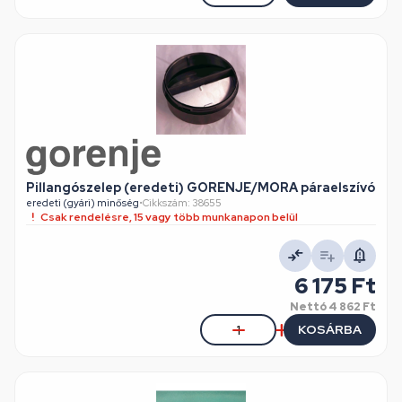
Pillangószelep (eredeti) GORENJE/MORA páraelszívó
eredeti (gyári) minőség
•
Cikkszám: 38655
Csak rendelésre, 15 vagy több munkanapon belül
6 175 Ft
Nettó
4 862 Ft
KOSÁRBA