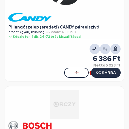
Pillangószelep (eredeti) CANDY páraelszívó
eredeti (gyári) minőség
•
Cikkszám: 49037936
Készleten: 1 db, 24-72 órás kiszállítással
6 386 Ft
Nettó
5 028 Ft
KOSÁRBA