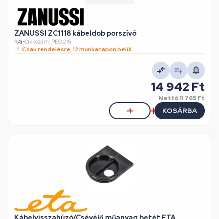
ZANUSSI ZC1118 kábeldob porszívó
n/a
•
Cikkszám: PEG215
Csak rendelésre, 12 munkanapon belül
14 942 Ft
Nettó
11 765 Ft
KOSÁRBA
Kábelvisszahúzó/Csévélő műanyag betét ETA