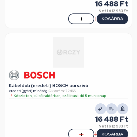
16 488 Ft
Nettó
12 983 Ft
KOSÁRBA
Kábeldob (eredeti) BOSCH porszívó
eredeti (gyári) minőség
•
Cikkszám: 72466
Készleten, külső raktárban, szállítási idő 5 munkanap
16 488 Ft
Nettó
12 983 Ft
KOSÁRBA