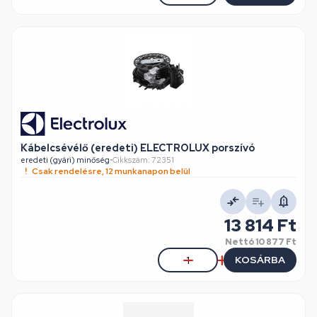
Kábelcsévélő (eredeti) ELECTROLUX porszívó
eredeti (gyári) minőség
•
Cikkszám: 72351
Csak rendelésre, 12 munkanapon belül
13 814 Ft
Nettó
10 877 Ft
KOSÁRBA