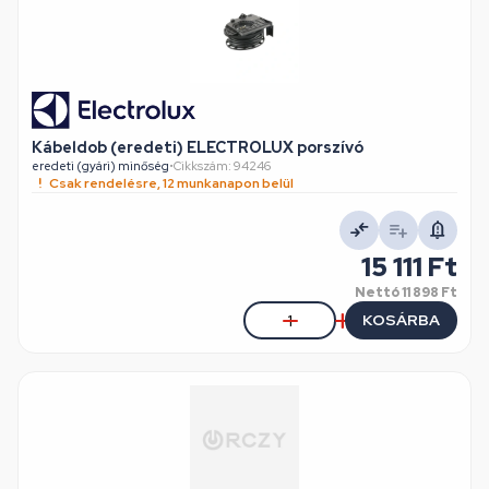
Kábeldob (eredeti) ELECTROLUX porszívó
eredeti (gyári) minőség
•
Cikkszám: 94246
Csak rendelésre, 12 munkanapon belül
15 111 Ft
Nettó
11 898 Ft
KOSÁRBA