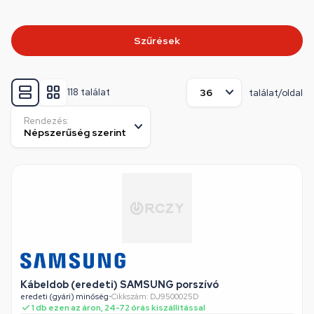
Szűrések
118 találat
találat/oldal
Rendezés:
Kábeldob (eredeti) SAMSUNG porszívó
eredeti (gyári) minőség
•
Cikkszám: DJ9500025D
1 db ezen az áron, 24-72 órás kiszállítással