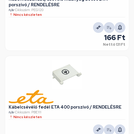
porszívó / RENDELÉSRE
n/a
•
Cikkszám: PEG120
Nincs készleten
166 Ft
Nettó
131 Ft
Kábelcsévélő fedél ETA 400 porszívó / RENDELÉSRE
n/a
•
Cikkszám: PBE111
Nincs készleten