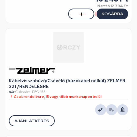
Nettó
12 794 Ft
KOSÁRBA
Kábelvisszahúzó/Csévélő (húzókábel nélkül) ZELMER
321 /RENDELÉSRE
n/a
•
Cikkszám: PEG455
Csak rendelésre, 15 vagy több munkanapon belül
AJÁNLATKÉRÉS