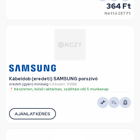
364 Ft
Nettó
287 Ft
Kábeldob (eredeti) SAMSUNG porszívó
eredeti (gyári) minőség
•
Cikkszám: 95866
Készleten, külső raktárban, szállítási idő 5 munkanap
AJÁNLATKÉRÉS