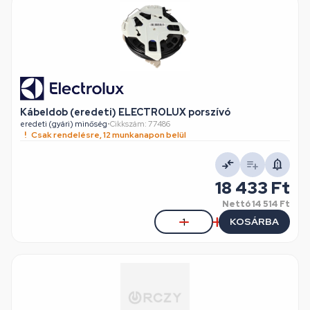
Kábeldob (eredeti) ELECTROLUX porszívó
eredeti (gyári) minőség
•
Cikkszám: 77486
Csak rendelésre, 12 munkanapon belül
18 433 Ft
Nettó
14 514 Ft
KOSÁRBA