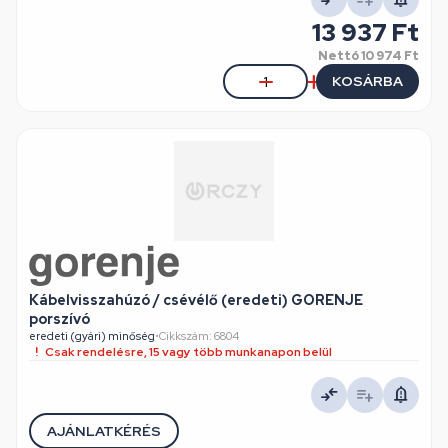
13 937 Ft
Nettó
10 974 Ft
KOSÁRBA
Kábelvisszahúzó / csévélő (eredeti) GORENJE
porszívó
eredeti (gyári) minőség
•
Cikkszám: 6804
Csak rendelésre, 15 vagy több munkanapon belül
AJÁNLATKÉRÉS