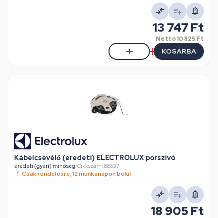
13 747 Ft
Nettó
10 825 Ft
KOSÁRBA
Kábelcsévélő (eredeti) ELECTROLUX porszívó
eredeti (gyári) minőség
•
Cikkszám: 88637
Csak rendelésre, 12 munkanapon belül
18 905 Ft