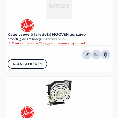
Kábelcsévélő (eredeti) HOOVER porszívó
eredeti (gyári) minőség
•
Cikkszám: 66735
Csak rendelésre, 15 vagy több munkanapon belül
AJÁNLATKÉRÉS