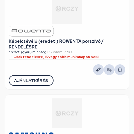
Kábelcsévélő (eredeti) ROWENTA porszívó /
RENDELÉSRE
eredeti (gyári) minőség
•
Cikkszám: 71966
Csak rendelésre, 15 vagy több munkanapon belül
AJÁNLATKÉRÉS