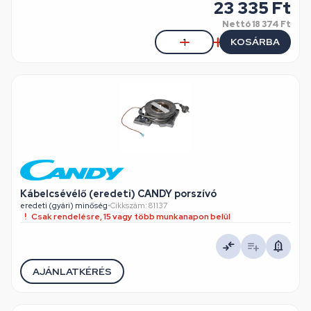
23 335 Ft
Nettó
18 374 Ft
KOSÁRBA
Kábelcsévélő (eredeti) CANDY porszívó
eredeti (gyári) minőség
•
Cikkszám: 81137
Csak rendelésre, 15 vagy több munkanapon belül
AJÁNLATKÉRÉS