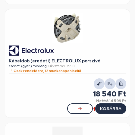
Kábeldob (eredeti) ELECTROLUX porszívó
eredeti (gyári) minőség
•
Cikkszám: 67990
Csak rendelésre, 12 munkanapon belül
18 540 Ft
Nettó
14 599 Ft
KOSÁRBA