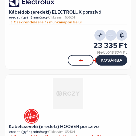
Kábeldob (eredeti) ELECTROLUX porszívó
eredeti (gyári) minőség
•
Cikkszám: 65624
Csak rendelésre, 12 munkanapon belül
23 335 Ft
Nettó
18 374 Ft
KOSÁRBA
Kábelcsévélő (eredeti) HOOVER porszívó
eredeti (gyári) minőség
•
Cikkszám: 65404