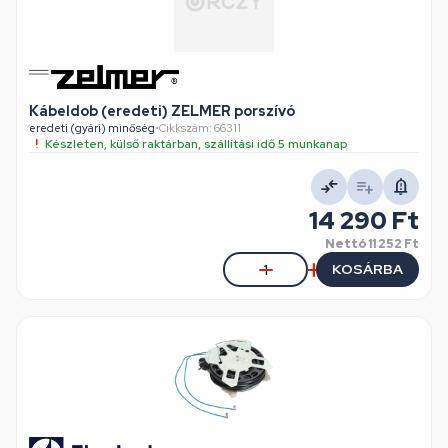
Kábeldob (eredeti) ZELMER porszívó
eredeti (gyári) minőség
•
Cikkszám: 66311
Készleten, külső raktárban, szállítási idő 5 munkanap
14 290 Ft
Nettó
11 252 Ft
KOSÁRBA