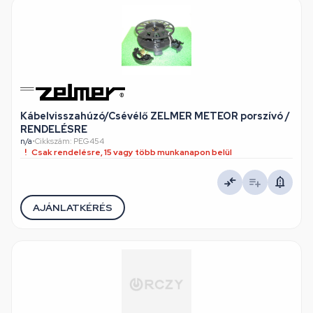
Kábelvisszahúzó/Csévélő ZELMER METEOR porszívó /
RENDELÉSRE
n/a
•
Cikkszám: PEG454
Csak rendelésre, 15 vagy több munkanapon belül
AJÁNLATKÉRÉS