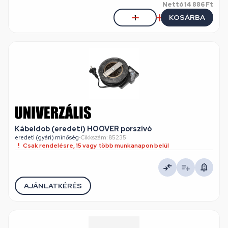
Nettó
14 886 Ft
KOSÁRBA
Kábeldob (eredeti) HOOVER porszívó
eredeti (gyári) minőség
•
Cikkszám: 85235
Csak rendelésre, 15 vagy több munkanapon belül
AJÁNLATKÉRÉS