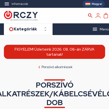
Magyar
Információk
Kategóriák
Menü
FIGYELEM! Üzleteink 2026. 08. 08-án ZÁRVA
tartanak!
Porszívó alkatrészek
PORSZÍVÓ
ALKATRÉSZEK/KÁBELCSÉVÉL
DOB