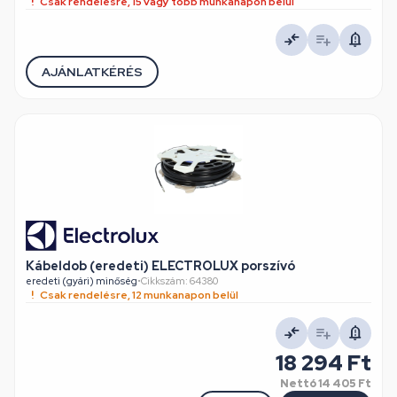
Csak rendelésre, 15 vagy több munkanapon belül
AJÁNLATKÉRÉS
Kábeldob (eredeti) ELECTROLUX porszívó
eredeti (gyári) minőség
•
Cikkszám: 64380
Csak rendelésre, 12 munkanapon belül
18 294 Ft
Nettó
14 405 Ft