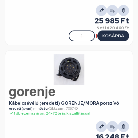
25 985 Ft
Nettó
20 460 Ft
KOSÁRBA
Kábelcsévélő (eredeti) GORENJE/MORA porszívó
eredeti (gyári) minőség
•
Cikkszám: 706740
1 db ezen az áron, 24-72 órás kiszállítással
16 248 Ft