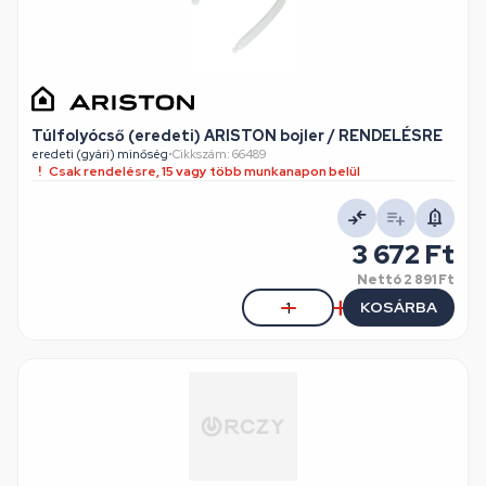
Túlfolyócső (eredeti) ARISTON bojler / RENDELÉSRE
eredeti (gyári) minőség
•
Cikkszám: 66489
Csak rendelésre, 15 vagy több munkanapon belül
3 672 Ft
Nettó
2 891 Ft
KOSÁRBA