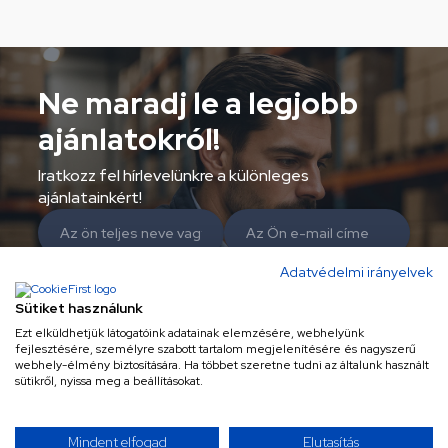
Ne maradj le a legjobb
ajánlatokról!
Iratkozz fel hírlevelünkre a különleges
ajánlatainkért!
Adatvédelmi irányelvek
Az Általános Szerződési Feltételek és az
Adatvédelmi Tájékoztató megismerését
Sütiket használunk
követően hozzájárulok ahhoz, hogy a szolgáltató
Ezt elküldhetjük látogatóink adatainak elemzésére, webhelyünk
hírlevelet küldjön részemre akcióiról, újdonságairól
fejlesztésére, személyre szabott tartalom megjelenítésére és nagyszerű
Adatvédelmi nyilatkozat
webhely-élmény biztosítására. Ha többet szeretne tudni az általunk használt
sütikről, nyissa meg a beállításokat.
Feliratkozás
Mindent elfogad
Elutasítás