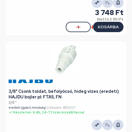
3 748 Ft
Nettó
2 951 Ft
KOSÁRBA
3/8" Csonk toldat, befolyócső, hideg vizes (eredeti)
HAJDU bojler pl: FTA5, FN
3/8 "
eredeti (gyári) minőség
•
Cikkszám: BEG027
Készleten: 6 db, 24-72 órás kiszállítással