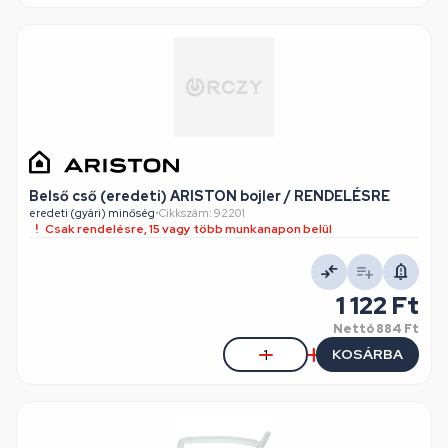
Belső cső (eredeti) ARISTON bojler / RENDELÉSRE
eredeti (gyári) minőség
•
Cikkszám: 92201
Csak rendelésre, 15 vagy több munkanapon belül
1 122 Ft
Nettó
884 Ft
KOSÁRBA