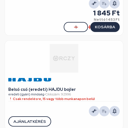
1 845 Ft
Nettó
1 453 Ft
KOSÁRBA
Belső cső (eredeti) HAJDU bojler
eredeti (gyári) minőség
•
Cikkszám: 92996
Csak rendelésre, 15 vagy több munkanapon belül
AJÁNLATKÉRÉS