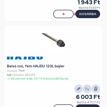
1 943 Ft
Nettó
1 530 Ft
KOSÁRBA
Belső cső, fém HAJDU 120L bojler
anyaga:
fém
n/a
•
Cikkszám: BEG004
Készleten: 6 db, 24-72 órás kiszállítással
6 003 Ft
Nettó
4 727 Ft