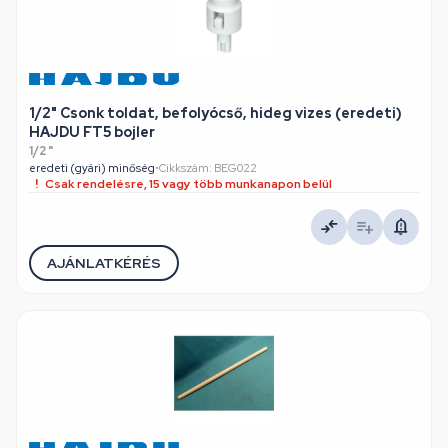
1/2" Csonk toldat, befolyócső, hideg vizes (eredeti)
HAJDU FT5 bojler
1/2 "
eredeti (gyári) minőség
•
Cikkszám: BEG022
Csak rendelésre, 15 vagy több munkanapon belül
AJÁNLATKÉRÉS