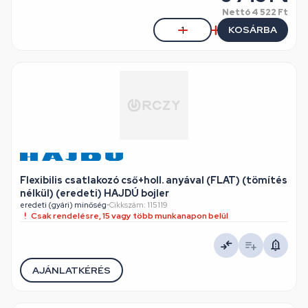
Nettó
4 522 Ft
KOSÁRBA
Flexibilis csatlakozó cső+holl. anyával (FLAT) (tömítés
nélkül) (eredeti) HAJDÚ bojler
eredeti (gyári) minőség
•
Cikkszám: 115119
Csak rendelésre, 15 vagy több munkanapon belül
AJÁNLATKÉRÉS