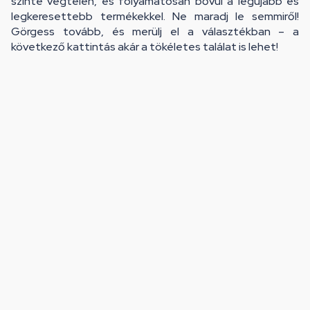
szinte végtelen, és folyamatosan bővül a legújabb és
legkeresettebb termékekkel. Ne maradj le semmiről!
Görgess tovább, és merülj el a választékban – a
következő kattintás akár a tökéletes találat is lehet!