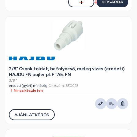
KOSÁRBA
3/8" Csonk toldat, befolyócső, meleg vizes (eredeti)
HAJDU FN bojler pl: FTA5, FN
3/8 "
eredeti (gyári) minőség
•
Cikkszám: BEG028
Nincs készleten
AJÁNLATKÉRÉS