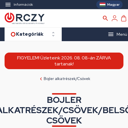
Magyar
Információk
Kategóriák
Menü
FIGYELEM! Üzleteink 2026. 08. 08-án ZÁRVA
tartanak!
Bojler alkatrészek/Csövek
BOJLER
ALKATRÉSZEK/CSÖVEK/BELS
CSÖVEK