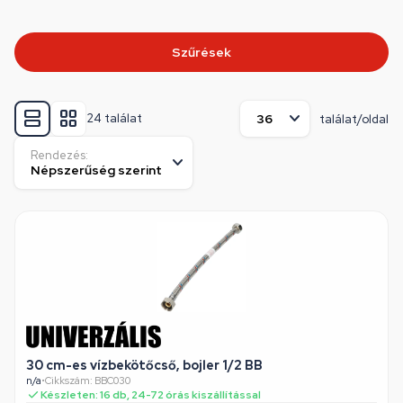
Szűrések
24 találat
találat/oldal
Rendezés:
30 cm-es vízbekötőcső, bojler 1/2 BB
n/a
•
Cikkszám: BBC030
Készleten: 16 db, 24-72 órás kiszállítással