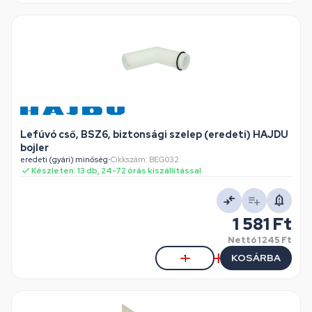
Lefúvó cső, BSZ6, biztonsági szelep (eredeti) HAJDU
bojler
eredeti (gyári) minőség
•
Cikkszám: BEG032
Készleten: 13 db, 24-72 órás kiszállítással
1 581 Ft
Nettó
1 245 Ft
KOSÁRBA