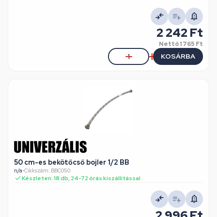
2 242 Ft
Nettó
1 765 Ft
KOSÁRBA
50 cm-es bekötőcső bojler 1/2 BB
n/a
•
Cikkszám: BBC050
Készleten: 18 db, 24-72 órás kiszállítással
2 996 Ft