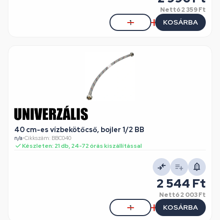
Nettó
2 359 Ft
KOSÁRBA
40 cm-es vízbekötőcső, bojler 1/2 BB
n/a
•
Cikkszám: BBC040
Készleten: 21 db, 24-72 órás kiszállítással
2 544 Ft
Nettó
2 003 Ft
KOSÁRBA