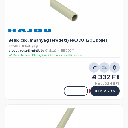
Belső cső, műanyag (eredeti) HAJDU 120L bojler
anyaga:
műanyag
eredeti (gyári) minőség
•
Cikkszám: BEG0041
Készleten: 13 db, 24-72 órás kiszállítással
4 332 Ft
Nettó
3 411 Ft
KOSÁRBA