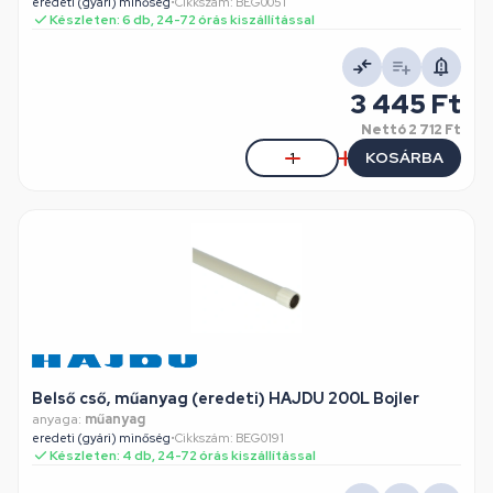
eredeti (gyári) minőség
•
Cikkszám: BEG0051
Készleten: 6 db, 24-72 órás kiszállítással
3 445 Ft
Nettó
2 712 Ft
KOSÁRBA
Belső cső, műanyag (eredeti) HAJDU 200L Bojler
anyaga:
műanyag
eredeti (gyári) minőség
•
Cikkszám: BEG0191
Készleten: 4 db, 24-72 órás kiszállítással