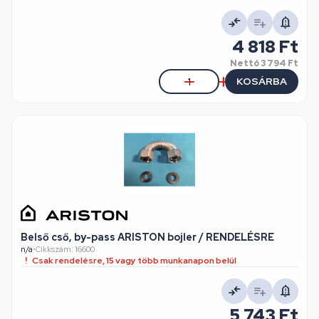
4 818 Ft
Nettó
3 794 Ft
KOSÁRBA
Belső cső, by-pass ARISTON bojler / RENDELÉSRE
n/a
•
Cikkszám: 16600
Csak rendelésre, 15 vagy több munkanapon belül
5 743 Ft