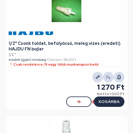
1/2" Csonk toldat, befolyócső, meleg vizes (eredeti)
HAJDU FN bojler
1/2 "
eredeti (gyári) minőség
•
Cikkszám: BEG023
Csak rendelésre, 15 vagy több munkanapon belül
1 270 Ft
Nettó
1 000 Ft
KOSÁRBA