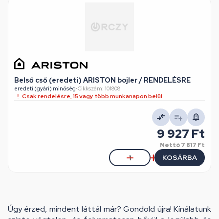
Belső cső (eredeti) ARISTON bojler / RENDELÉSRE
eredeti (gyári) minőség
•
Cikkszám: 101808
Csak rendelésre, 15 vagy több munkanapon belül
9 927 Ft
Nettó
7 817 Ft
KOSÁRBA
Úgy érzed, mindent láttál már? Gondold újra! Kínálatunk