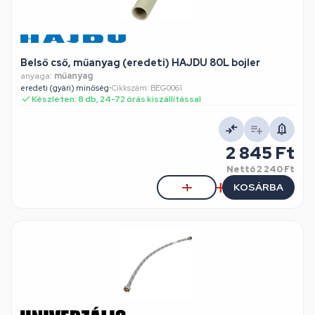
Belső cső, műanyag (eredeti) HAJDU 80L bojler
anyaga:
műanyag
eredeti (gyári) minőség
•
Cikkszám: BEG0061
Készleten: 8 db, 24-72 órás kiszállítással
2 845 Ft
Nettó
2 240 Ft
KOSÁRBA