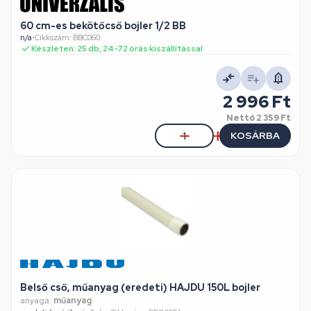
60 cm-es bekötőcső bojler 1/2 BB
n/a
•
Cikkszám: BBC060
Készleten: 25 db, 24-72 órás kiszállítással
2 996 Ft
Nettó
2 359 Ft
KOSÁRBA
Belső cső, műanyag (eredeti) HAJDU 150L bojler
anyaga:
műanyag