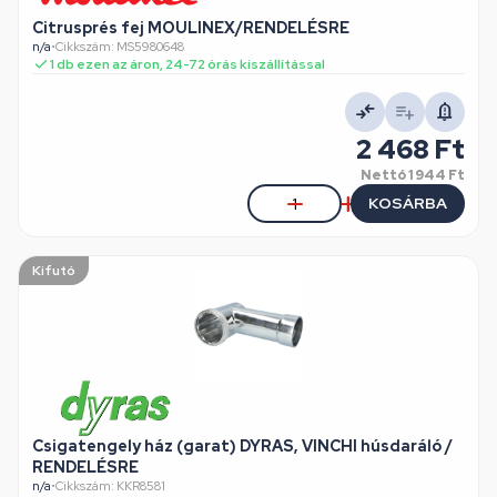
Citrusprés fej MOULINEX/RENDELÉSRE
n/a
•
Cikkszám: MS5980648
1 db ezen az áron, 24-72 órás kiszállítással
2 468 Ft
Nettó
1 944 Ft
KOSÁRBA
Kifutó
Csigatengely ház (garat) DYRAS, VINCHI húsdaráló /
RENDELÉSRE
n/a
•
Cikkszám: KKR8581