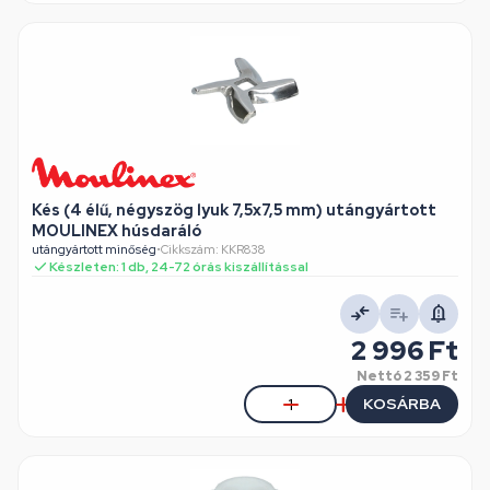
Kés (4 élű, négyszög lyuk 7,5x7,5 mm) utángyártott
MOULINEX húsdaráló
utángyártott minőség
•
Cikkszám: KKR838
Készleten: 1 db, 24-72 órás kiszállítással
2 996 Ft
Nettó
2 359 Ft
KOSÁRBA