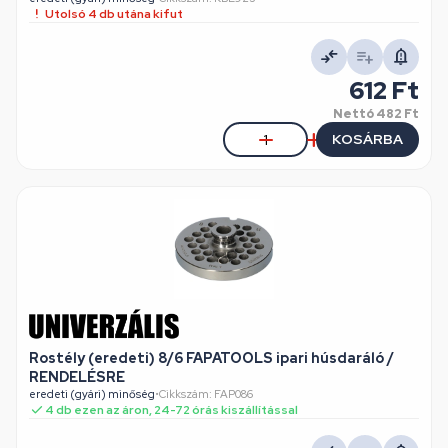
Utolsó 4 db utána kifut
612 Ft
Nettó
482 Ft
KOSÁRBA
Rostély (eredeti) 8/6 FAPATOOLS ipari húsdaráló /
RENDELÉSRE
eredeti (gyári) minőség
•
Cikkszám: FAP086
4 db ezen az áron, 24-72 órás kiszállítással