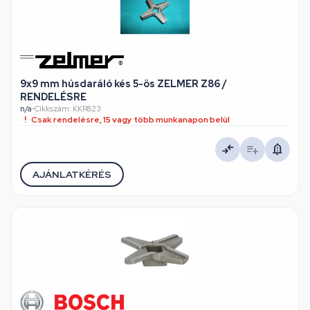
9x9 mm húsdaráló kés 5-ös ZELMER Z86 /
RENDELÉSRE
n/a
•
Cikkszám: KKR823
Csak rendelésre, 15 vagy több munkanapon belül
AJÁNLATKÉRÉS