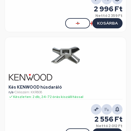
2 996 Ft
Nettó
2 359 Ft
KOSÁRBA
Kés KENWOOD húsdaráló
n/a
•
Cikkszám: KKR808
Készleten: 2 db, 24-72 órás kiszállítással
2 556 Ft
Nettó
2 012 Ft