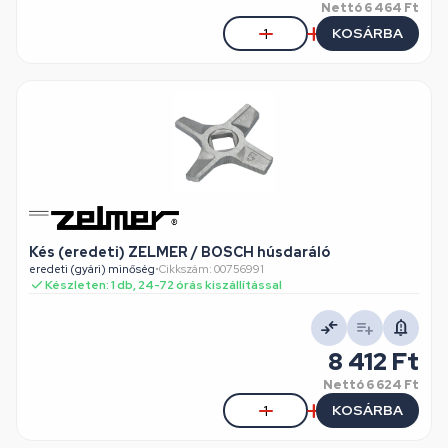
Nettó
6 464 Ft
KOSÁRBA
Kés (eredeti) ZELMER / BOSCH húsdaráló
eredeti (gyári) minőség
•
Cikkszám: 00756991
Készleten: 1 db, 24-72 órás kiszállítással
8 412 Ft
Nettó
6 624 Ft
KOSÁRBA