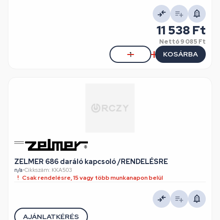
11 538 Ft
Nettó
9 085 Ft
KOSÁRBA
ZELMER 686 daráló kapcsoló /RENDELÉSRE
n/a
•
Cikkszám: KKA503
Csak rendelésre, 15 vagy több munkanapon belül
AJÁNLATKÉRÉS