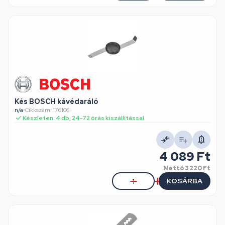
Kés BOSCH kávédaráló
n/a
•
Cikkszám: 176106
Készleten: 4 db, 24-72 órás kiszállítással
4 089 Ft
Nettó
3 220 Ft
KOSÁRBA