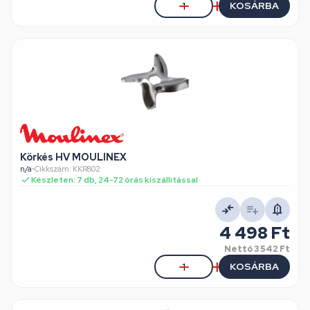
KOSÁRBA
Körkés HV MOULINEX
n/a
•
Cikkszám: KKR802
Készleten: 7 db, 24-72 órás kiszállítással
4 498 Ft
Nettó
3 542 Ft
KOSÁRBA