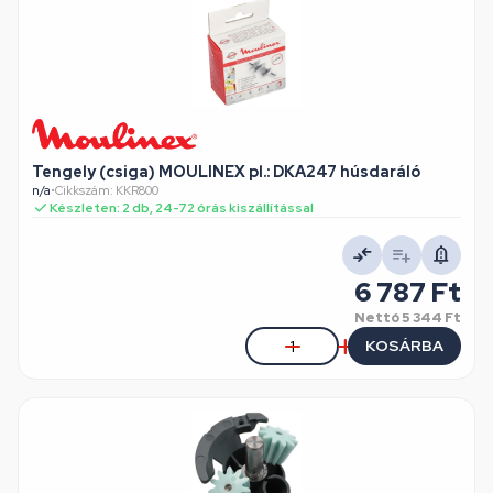
Tengely (csiga) MOULINEX pl.: DKA247 húsdaráló
n/a
•
Cikkszám: KKR800
Készleten: 2 db, 24-72 órás kiszállítással
6 787 Ft
Nettó
5 344 Ft
KOSÁRBA