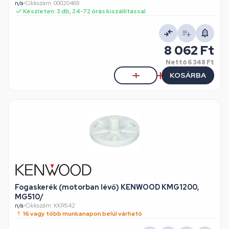
n/a
•
Cikkszám: 00020469
Készleten: 3 db, 24-72 órás kiszállítással
8 062 Ft
Nettó
6 348 Ft
KOSÁRBA
Fogaskerék (motorban lévő) KENWOOD KMG1200,
MG510/
n/a
•
Cikkszám: KKR542
16 vagy több munkanapon belül várható