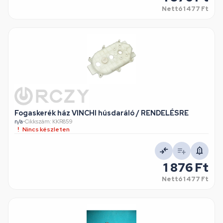
Nettó
1 477 Ft
Fogaskerék ház VINCHI húsdaráló / RENDELÉSRE
n/a
•
Cikkszám: KKR859
Nincs készleten
1 876 Ft
Nettó
1 477 Ft