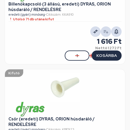
Billenőkapcsoló (3 állású, eredeti) DYRAS, ORION
húsdaráló / RENDELÉSRE
eredeti (gyári) minőség
•
Cikkszám: KKA910
Utolsó 71 db utána kifut
1 616 Ft
Nettó
1 272 Ft
KOSÁRBA
Kifutó
Csőr (eredeti) DYRAS, ORION húsdaráló /
RENDELÉSRE
eredeti (gyári) minőség
•
Cikkszám: KBE923