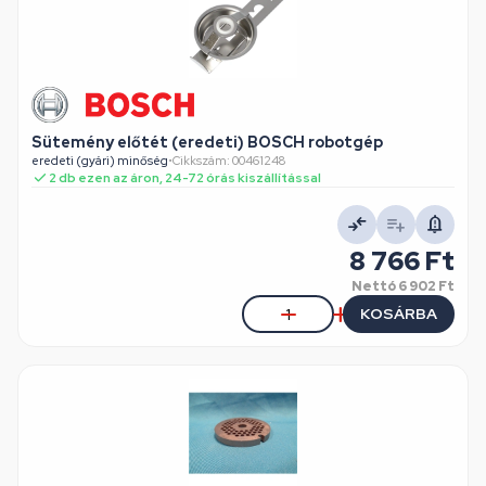
Sütemény előtét (eredeti) BOSCH robotgép
eredeti (gyári) minőség
•
Cikkszám: 00461248
2 db ezen az áron, 24-72 órás kiszállítással
8 766 Ft
Nettó
6 902 Ft
KOSÁRBA