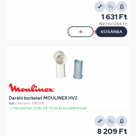
1 631 Ft
Nettó
1 284 Ft
KOSÁRBA
Daráló burkolat MOULINEX HV2
n/a
•
Cikkszám: KBE508
Készleten: 2 db, 24-72 órás kiszállítással
8 209 Ft