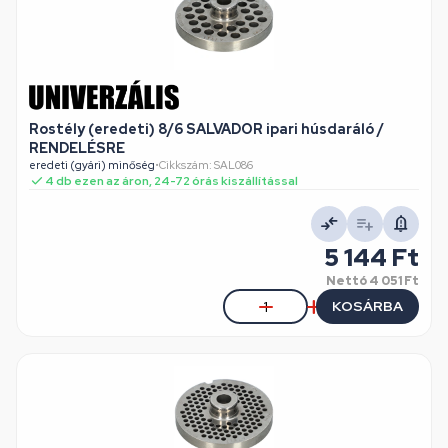
Rostély (eredeti) 8/6 SALVADOR ipari húsdaráló /
RENDELÉSRE
eredeti (gyári) minőség
•
Cikkszám: SAL086
4 db ezen az áron, 24-72 órás kiszállítással
5 144 Ft
Nettó
4 051 Ft
KOSÁRBA