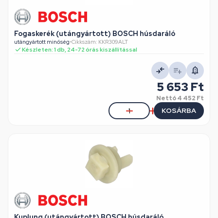
Fogaskerék (utángyártott) BOSCH húsdaráló
utángyártott minőség
•
Cikkszám: KKR309ALT
Készleten: 1 db, 24-72 órás kiszállítással
5 653 Ft
Nettó
4 452 Ft
KOSÁRBA
Kuplung (utángyártott) BOSCH húsdaráló