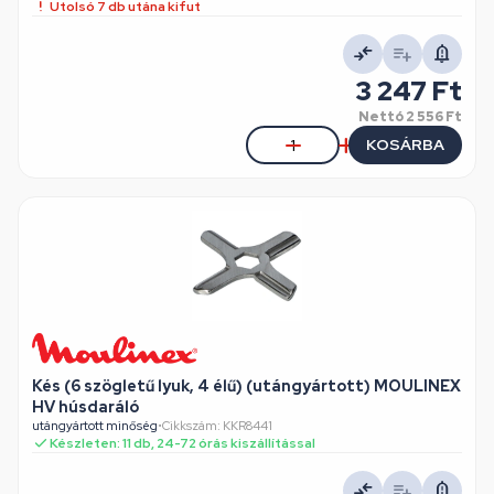
Utolsó 7 db utána kifut
3 247 Ft
Nettó
2 556 Ft
KOSÁRBA
Kés (6 szögletű lyuk, 4 élű) (utángyártott) MOULINEX
HV húsdaráló
utángyártott minőség
•
Cikkszám: KKR8441
Készleten: 11 db, 24-72 órás kiszállítással