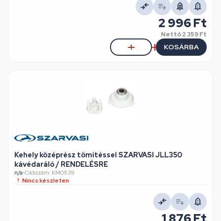
2 996 Ft
Nettó
2 359 Ft
KOSÁRBA
Kehely középrész tömítéssel SZARVASI JLL350
kávédaráló / RENDELÉSRE
n/a
•
Cikkszám: KMO539
Nincs készleten
1 876 Ft