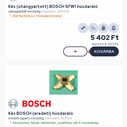
Kés (utángyártott) BOSCH SFW1 húsdaráló
utángyártott minőség
•
Cikkszám: KKR3141
Elérhető lesz: 1 hónapon belül
5 402 Ft
Nettó
4 253 Ft
KOSÁRBA
Kés BOSCH (eredeti) húsdaráló
eredeti (gyári) minőség
•
Cikkszám: KKR314
Készleten, külső raktárban, szállítási idő 5 munkanap