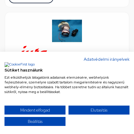
Adatvédelmi irányelvek
Kés darálóhoz kúpos szett (JURA, SAECO, AEG)
kávéfőző
Sütiket használunk
n/a
•
Cikkszám: KFE201
Ezt elküldhetjük látogatóink adatainak elemzésére, webhelyünk
Készleten, külső raktárban, szállítási idő 5 munkanap
fejlesztésére, személyre szabott tartalom megjelenítésére és nagyszerű
webhely-élmény biztosítására. Ha többet szeretne tudni az általunk használt
sütikről, nyissa meg a beállításokat.
AJÁNLATKÉRÉS
Mindent elfogad
Elutasítás
Beállítás
TOVÁBBIAK BETÖLTÉSE