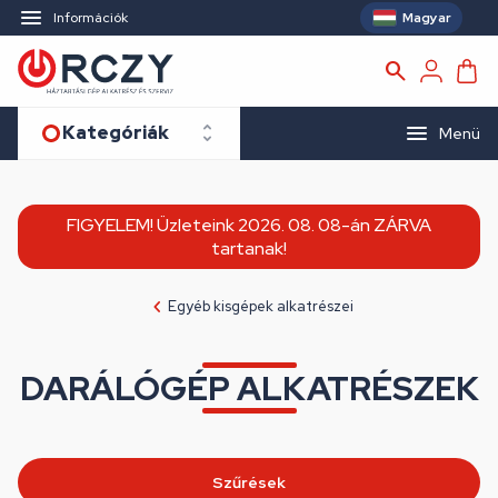
Magyar
Információk
Kategóriák
Menü
FIGYELEM! Üzleteink 2026. 08. 08-án ZÁRVA
tartanak!
Egyéb kisgépek alkatrészei
DARÁLÓGÉP ALKATRÉSZEK
Szűrések