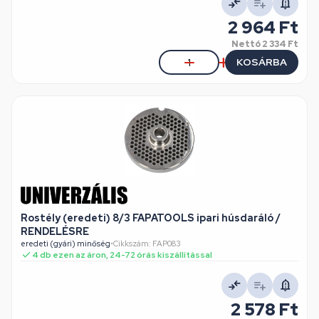
2 964 Ft
Nettó
2 334 Ft
KOSÁRBA
Rostély (eredeti) 8/3 FAPATOOLS ipari húsdaráló /
RENDELÉSRE
eredeti (gyári) minőség
•
Cikkszám: FAP083
4 db ezen az áron, 24-72 órás kiszállítással
2 578 Ft