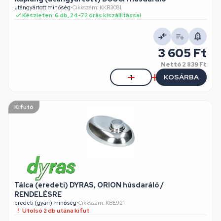
utángyártott minőség
•
Cikkszám: KKR3081
Készleten: 6 db, 24-72 órás kiszállítással
3 605 Ft
Nettó
2 839 Ft
KOSÁRBA
Kifutó
Tálca (eredeti) DYRAS, ORION húsdaráló /
RENDELÉSRE
eredeti (gyári) minőség
•
Cikkszám: KBE921
Utolsó 2 db utána kifut