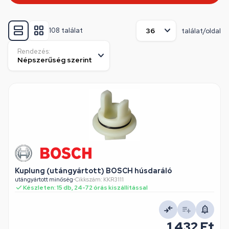
108 találat
találat/oldal
Rendezés:
Kuplung (utángyártott) BOSCH húsdaráló
utángyártott minőség
•
Cikkszám: KKR3111
Készleten: 15 db, 24-72 órás kiszállítással
1 432 Ft