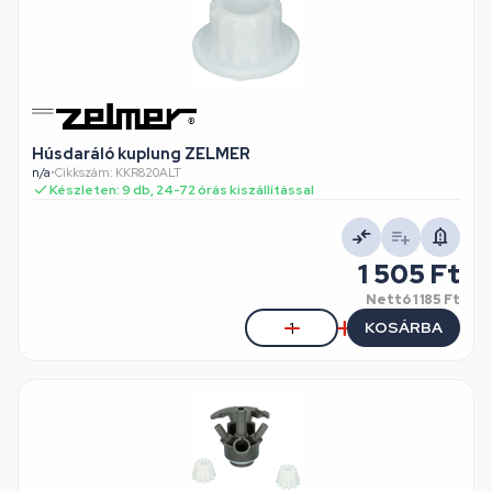
Húsdaráló kuplung ZELMER
n/a
•
Cikkszám: KKR820ALT
Készleten: 9 db, 24-72 órás kiszállítással
1 505 Ft
Nettó
1 185 Ft
KOSÁRBA