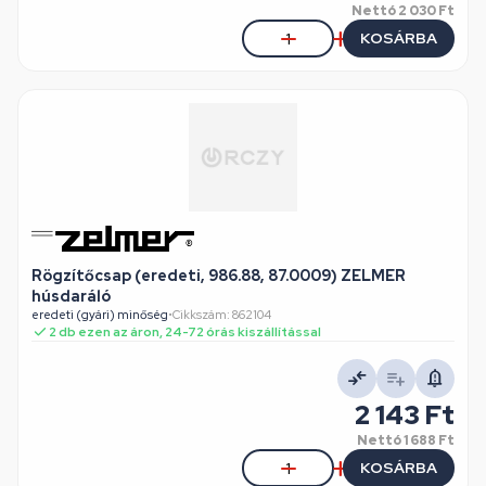
Nettó
2 030 Ft
KOSÁRBA
Rögzítőcsap (eredeti, 986.88, 87.0009) ZELMER
húsdaráló
eredeti (gyári) minőség
•
Cikkszám: 862104
2 db ezen az áron, 24-72 órás kiszállítással
2 143 Ft
Nettó
1 688 Ft
KOSÁRBA