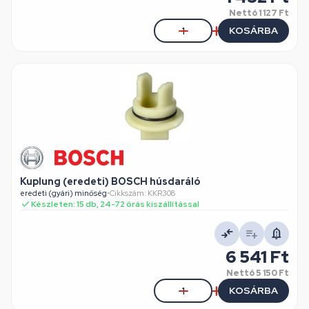
Nettó
1 127 Ft
KOSÁRBA
Kuplung (eredeti) BOSCH húsdaráló
eredeti (gyári) minőség
•
Cikkszám: KKR308
Készleten: 15 db, 24-72 órás kiszállítással
6 541 Ft
Nettó
5 150 Ft
KOSÁRBA