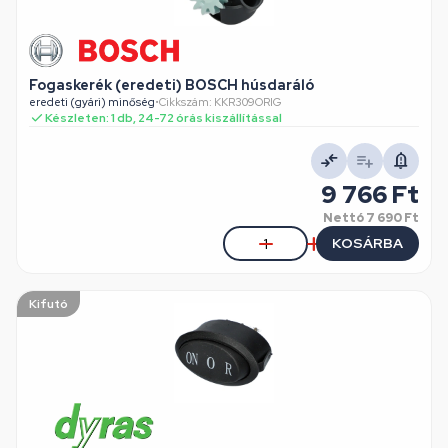
Fogaskerék (eredeti) BOSCH húsdaráló
eredeti (gyári) minőség
•
Cikkszám: KKR309ORIG
Készleten: 1 db, 24-72 órás kiszállítással
9 766 Ft
Nettó
7 690 Ft
KOSÁRBA
Kifutó