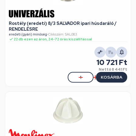
Rostély (eredeti) 8/3 SALVADOR ipari húsdaráló /
RENDELÉSRE
eredeti (gyári) minőség
•
Cikkszám: SAL083
22 db ezen az áron, 24-72 órás kiszállítással
10 721 Ft
Nettó
8 441 Ft
KOSÁRBA