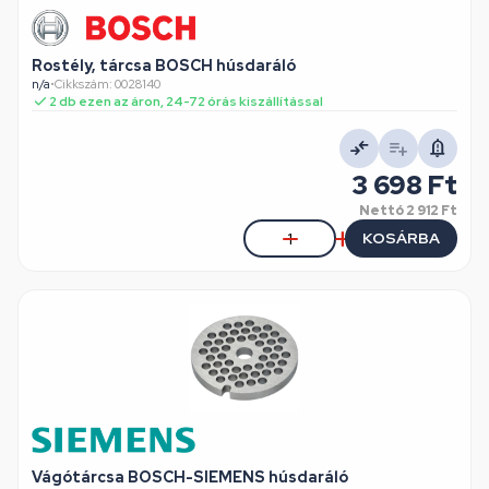
Rostély, tárcsa BOSCH húsdaráló
n/a
•
Cikkszám: 0028140
2 db ezen az áron, 24-72 órás kiszállítással
3 698 Ft
Nettó
2 912 Ft
KOSÁRBA
Vágótárcsa BOSCH-SIEMENS húsdaráló