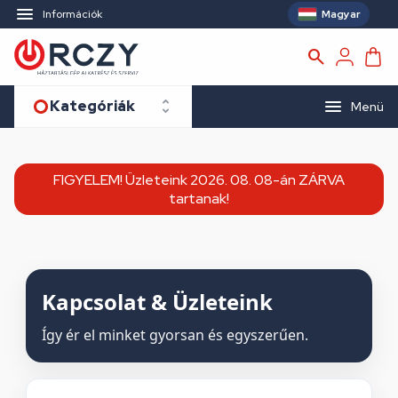
Magyar
Információk
Kategóriák
Menü
FIGYELEM! Üzleteink 2026. 08. 08-án ZÁRVA
tartanak!