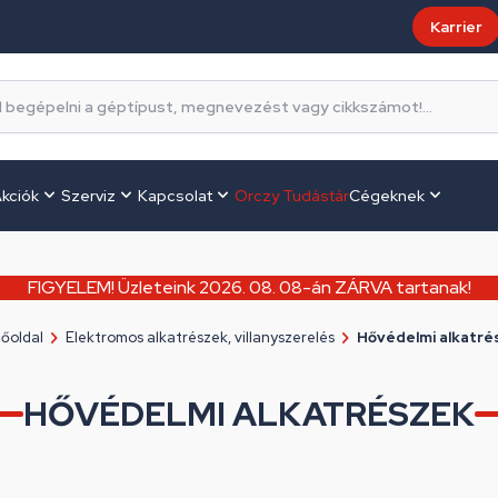
Karrier
kciók
Szerviz
Kapcsolat
Orczy Tudástár
Cégeknek
FIGYELEM! Üzleteink 2026. 08. 08-án ZÁRVA tartanak!
őoldal
Elektromos alkatrészek, villanyszerelés
Hővédelmi alkatré
HŐVÉDELMI ALKATRÉSZEK