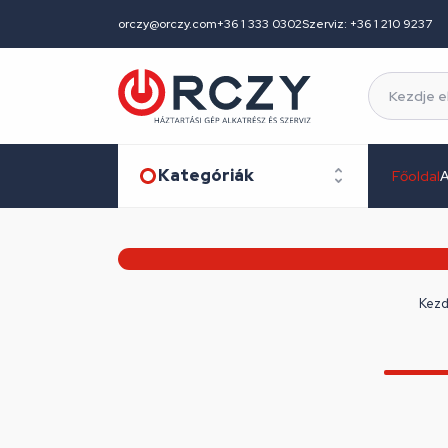
orczy@orczy.com
+36 1 333 0302
Szerviz: +36 1 210 9237
Kategóriák
Főoldal
A
Kezd