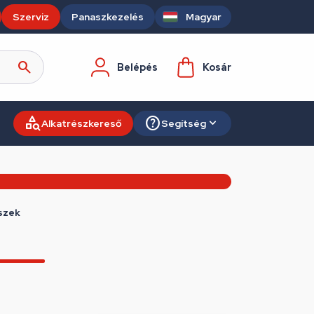
Szerviz
Panaszkezelés
Magyar
Belépés
Kosár
Alkatrészkereső
Segítség
szek