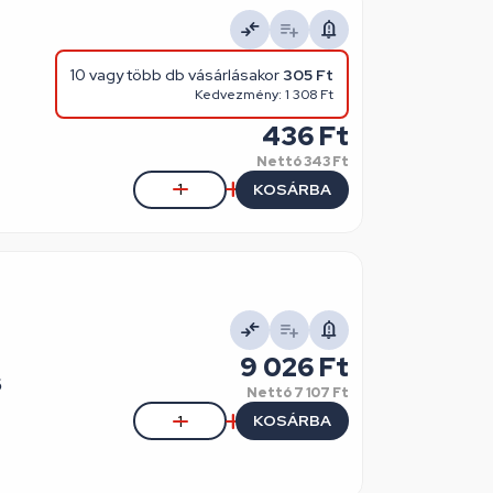
10 vagy több db vásárlásakor
305 Ft
Kedvezmény: 1 308 Ft
436 Ft
Nettó
343 Ft
KOSÁRBA
9 026 Ft
ő
Nettó
7 107 Ft
KOSÁRBA