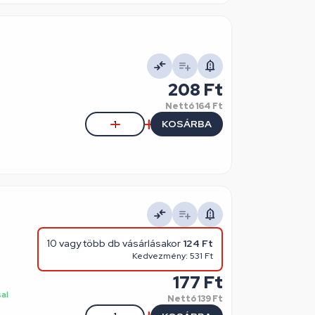
208 Ft
Nettó
164 Ft
KOSÁRBA
10 vagy több db vásárlásakor
124 Ft
Kedvezmény: 531 Ft
177 Ft
sal
Nettó
139 Ft