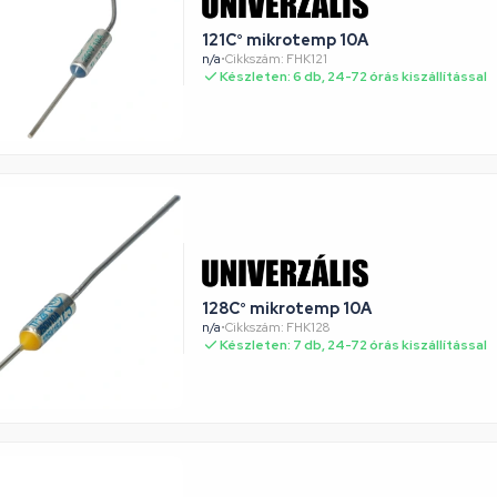
121C° mikrotemp 10A
n/a
•
Cikkszám: FHK121
Készleten: 6 db, 24-72 órás kiszállítással
128C° mikrotemp 10A
n/a
•
Cikkszám: FHK128
Készleten: 7 db, 24-72 órás kiszállítással