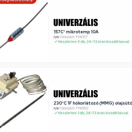
iségi kedvezmény
157C° mikrotemp 10A
n/a
•
Cikkszám: FHK157
Készleten: 5 db, 24-72 órás kiszállítással
230°C 1F hőkorlátozó (MMG) olajsüt
n/a
•
Cikkszám: FHK902
Készleten: 1 db, 24-72 órás kiszállítással