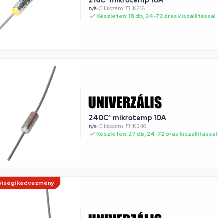
216C° mikrotemp 10A
n/a
•
Cikkszám: FHK216
Készleten: 18 db, 24-72 órás kiszállítással
240C° mikrotemp 10A
n/a
•
Cikkszám: FHK240
Készleten: 27 db, 24-72 órás kiszállítással
iségi kedvezmény