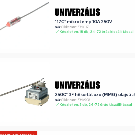
117C° mikrotemp 10A 250V
n/a
•
Cikkszám: FHK117
Készleten: 18 db, 24-72 órás kiszállítással
250C° 3F hőkorlátozó (MMG) olajsüt
n/a
•
Cikkszám: FHK908
Készleten: 3 db, 24-72 órás kiszállítással