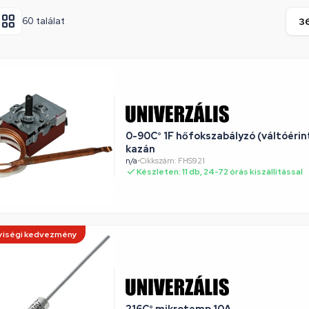
60 találat
0-90C° 1F hőfokszabályzó (váltóéri
kazán
n/a
•
Cikkszám: FHS921
Készleten: 11 db, 24-72 órás kiszállítással
iségi kedvezmény