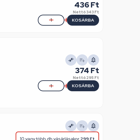
436 Ft
Nettó
343 Ft
KOSÁRBA
374 Ft
Nettó
295 Ft
KOSÁRBA
10 vagy több db vásárlásakor
299 Ft