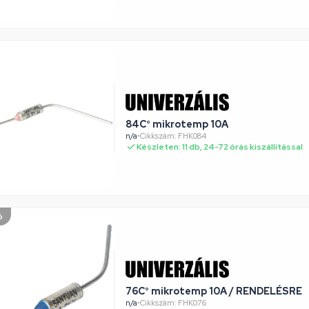
84C° mikrotemp 10A
n/a
•
Cikkszám: FHK084
Készleten: 11 db, 24-72 órás kiszállítással
ó
76C° mikrotemp 10A / RENDELÉSRE
n/a
•
Cikkszám: FHK076