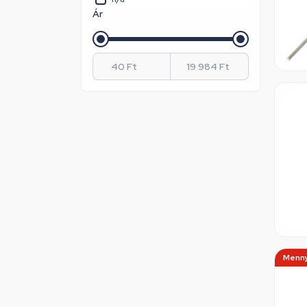
Ár
Menny