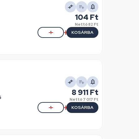
104 Ft
Nettó
82 Ft
KOSÁRBA
8 911 Ft
ő
Nettó
7 017 Ft
KOSÁRBA