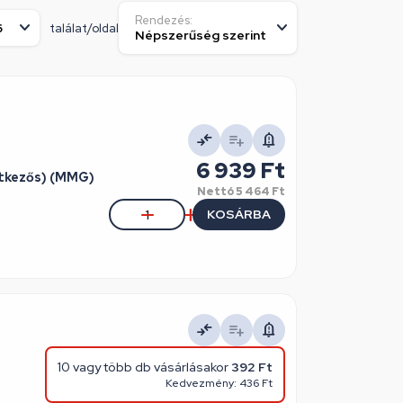
Rendezés:
találat/oldal
6 939 Ft
ntkezős) (MMG)
Nettó
5 464 Ft
KOSÁRBA
10 vagy több db vásárlásakor
392 Ft
Kedvezmény: 436 Ft