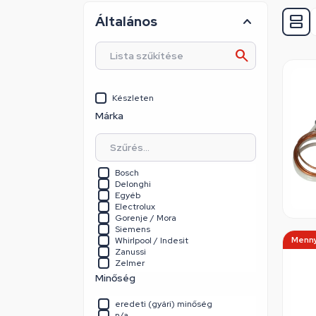
Általános
Készleten
Márka
Bosch
Delonghi
Egyéb
Electrolux
Gorenje / Mora
Siemens
Menny
Whirlpool / Indesit
Zanussi
Zelmer
Minőség
eredeti (gyári) minőség
n/a