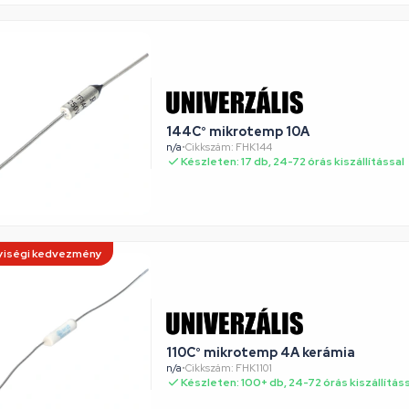
144C° mikrotemp 10A
n/a
•
Cikkszám: FHK144
Készleten: 17 db, 24-72 órás kiszállítással
iségi kedvezmény
110C° mikrotemp 4A kerámia
n/a
•
Cikkszám: FHK1101
Készleten: 100+ db, 24-72 órás kiszállítás