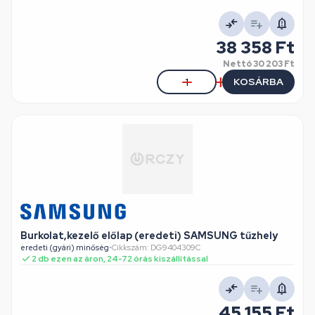
38 358 Ft
Nettó
30 203 Ft
KOSÁRBA
Burkolat,kezelő előlap (eredeti) SAMSUNG tűzhely
eredeti (gyári) minőség
•
Cikkszám: DG9404309C
2 db ezen az áron, 24-72 órás kiszállítással
45 155 Ft