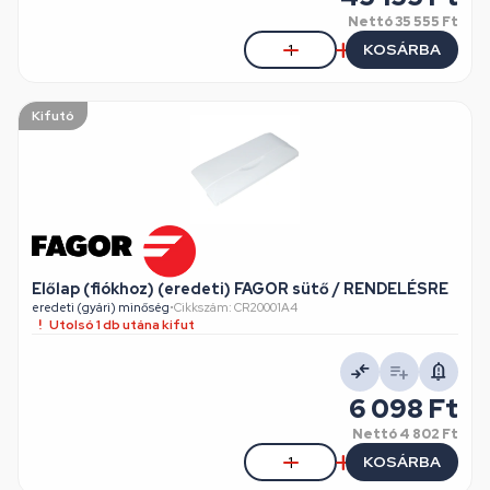
Nettó
35 555 Ft
KOSÁRBA
Kifutó
Előlap (fiókhoz) (eredeti) FAGOR sütő / RENDELÉSRE
eredeti (gyári) minőség
•
Cikkszám: CR20001A4
Utolsó 1 db utána kifut
6 098 Ft
Nettó
4 802 Ft
KOSÁRBA