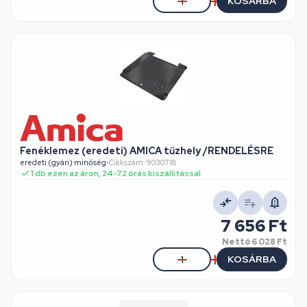
KOSÁRBA
Fenéklemez (eredeti) AMICA tűzhely /RENDELÉSRE
eredeti (gyári) minőség
•
Cikkszám: 9030718
1 db ezen az áron, 24-72 órás kiszállítással
7 656 Ft
Nettó
6 028 Ft
KOSÁRBA