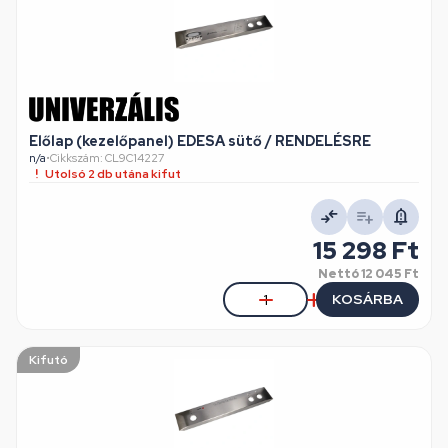
Előlap (kezelőpanel) EDESA sütő / RENDELÉSRE
n/a
•
Cikkszám: CL9C14227
Utolsó 2 db utána kifut
15 298 Ft
Nettó
12 045 Ft
KOSÁRBA
Kifutó