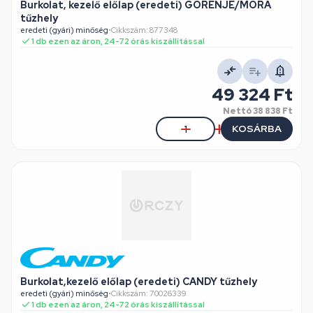
Burkolat, kezelő előlap (eredeti) GORENJE/MORA
tűzhely
eredeti (gyári) minőség
•
Cikkszám: 877348
1 db ezen az áron, 24-72 órás kiszállítással
49 324 Ft
Nettó
38 838 Ft
KOSÁRBA
Burkolat,kezelő előlap (eredeti) CANDY tűzhely
eredeti (gyári) minőség
•
Cikkszám: 70026339
1 db ezen az áron, 24-72 órás kiszállítással