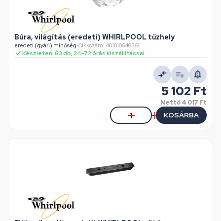
Búra, világítás (eredeti) WHIRLPOOL tűzhely
eredeti (gyári) minőség
•
Cikkszám: 481010646361
Készleten: 63 db, 24-72 órás kiszállítással
5 102 Ft
Nettó
4 017 Ft
KOSÁRBA