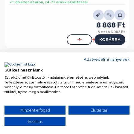
1 db ezen az áron, 24-72 órás kiszállítással
8 868 Ft
Nettó
6 983 Ft
KOSÁRBA
Adatvédelmi irányelvek
Sütiket használunk
Ezt elküldhetjük látogatóink adatainak elemzésére, webhelyünk
fejlesztésére, személyre szabott tartalom megjelenítésére és nagyszerű
webhely-élmény biztosítására. Ha többet szeretne tudni az általunk használt
sütikről, nyissa meg a beállításokat.
Burkolati elem (alsó) BEKO tűzhely
Mindent elfogad
Elutasítás
n/a
•
Cikkszám: 417930004
8 db ezen az áron, 24-72 órás kiszállítással
Beállítás