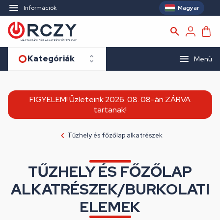
Magyar
Információk
Kategóriák
Menü
FIGYELEM! Üzleteink 2026. 08. 08-án ZÁRVA
tartanak!
Tűzhely és főzőlap alkatrészek
TŰZHELY ÉS FŐZŐLAP
ALKATRÉSZEK/BURKOLATI
ELEMEK