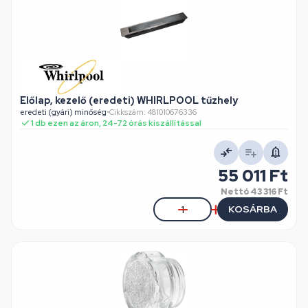
Előlap, kezelő (eredeti) WHIRLPOOL tűzhely
eredeti (gyári) minőség
•
Cikkszám: 481010676336
1 db ezen az áron, 24-72 órás kiszállítással
55 011 Ft
Nettó
43 316 Ft
KOSÁRBA