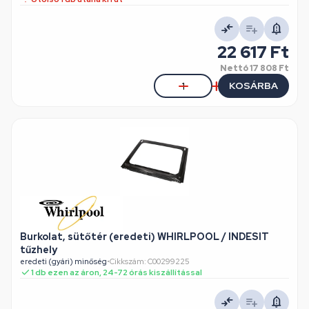
22 617 Ft
Nettó
17 808 Ft
KOSÁRBA
Burkolat, sütőtér (eredeti) WHIRLPOOL / INDESIT
tűzhely
eredeti (gyári) minőség
•
Cikkszám: C00299225
1 db ezen az áron, 24-72 órás kiszállítással