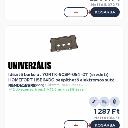
Nettó
18 072 Ft
KOSÁRBA
Időzítő burkolat YORTK-90SP-054-011 (eredeti)
HOMEFORT HSB64DG beépíthető elektromos sütő /
RENDELÉSRE
eredeti (gyári) minőség
•
Cikkszám: 70010239ORIG
2 db ezen az áron, 24-72 órás kiszállítással
1 287 Ft
Nettó
1 014 Ft
KOSÁRBA