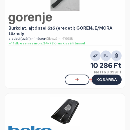
Burkolat, ajtó szellőző (eredeti) GORENJE/MORA
tűzhely
eredeti (gyári) minőség
•
Cikkszám: 419988
1 db ezen az áron, 24-72 órás kiszállítással
10 286 Ft
Nettó
8 099 Ft
KOSÁRBA