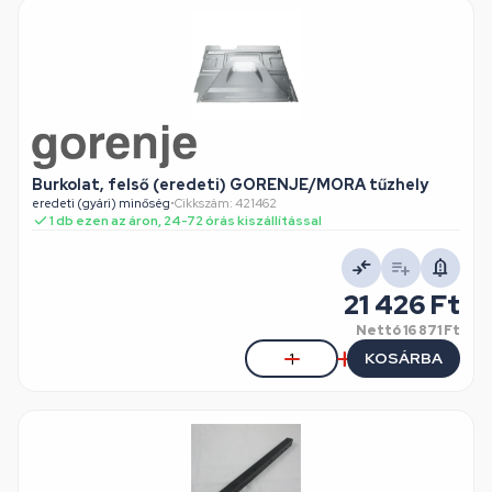
Burkolat, felső (eredeti) GORENJE/MORA tűzhely
eredeti (gyári) minőség
•
Cikkszám: 421462
1 db ezen az áron, 24-72 órás kiszállítással
21 426 Ft
Nettó
16 871 Ft
KOSÁRBA