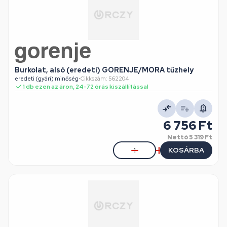
Burkolat, alsó (eredeti) GORENJE/MORA tűzhely
eredeti (gyári) minőség
•
Cikkszám: 562204
1 db ezen az áron, 24-72 órás kiszállítással
6 756 Ft
Nettó
5 319 Ft
KOSÁRBA