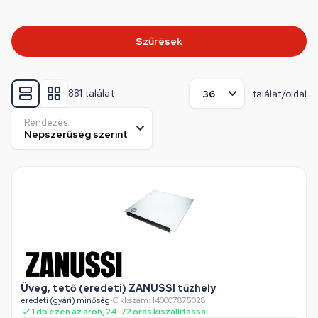
Szűrések
881 találat
találat/oldal
Rendezés:
Üveg, tető (eredeti) ZANUSSI tűzhely
eredeti (gyári) minőség
•
Cikkszám: 140007875028
1 db ezen az áron, 24-72 órás kiszállítással