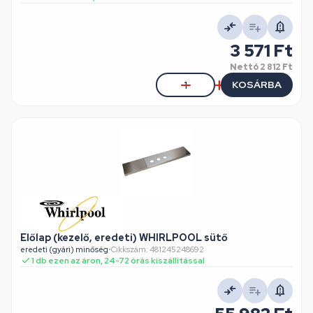
3 571 Ft
Nettó
2 812 Ft
KOSÁRBA
Előlap (kezelő, eredeti) WHIRLPOOL sütő
eredeti (gyári) minőség
•
Cikkszám: 481245248692
1 db ezen az áron, 24-72 órás kiszállítással