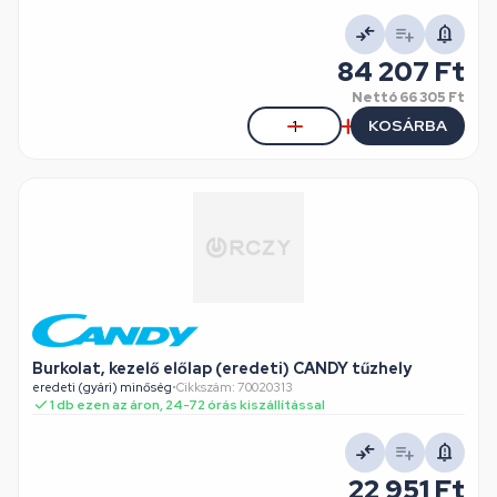
84 207 Ft
Nettó
66 305 Ft
KOSÁRBA
Burkolat, kezelő előlap (eredeti) CANDY tűzhely
eredeti (gyári) minőség
•
Cikkszám: 70020313
1 db ezen az áron, 24-72 órás kiszállítással
22 951 Ft