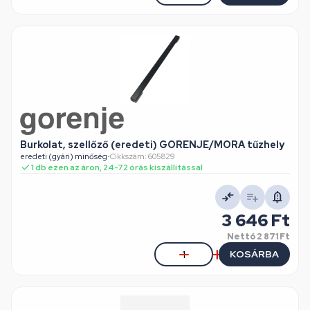
Burkolat, szellőző (eredeti) GORENJE/MORA tűzhely
eredeti (gyári) minőség
•
Cikkszám: 605829
1 db ezen az áron, 24-72 órás kiszállítással
3 646 Ft
Nettó
2 871 Ft
KOSÁRBA