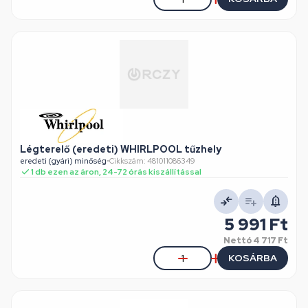
Légterelő (eredeti) WHIRLPOOL tűzhely
eredeti (gyári) minőség
•
Cikkszám: 481011086349
1 db ezen az áron, 24-72 órás kiszállítással
5 991 Ft
Nettó
4 717 Ft
KOSÁRBA