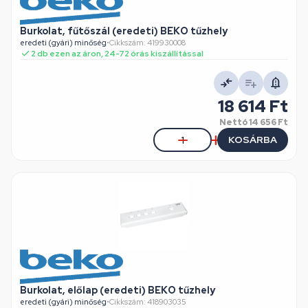
Burkolat, fűtőszál (eredeti) BEKO tűzhely
eredeti (gyári) minőség
•
Cikkszám: 419930008
2 db ezen az áron, 24-72 órás kiszállítással
18 614 Ft
Nettó
14 656 Ft
KOSÁRBA
Burkolat, előlap (eredeti) BEKO tűzhely
eredeti (gyári) minőség
•
Cikkszám: 418903035