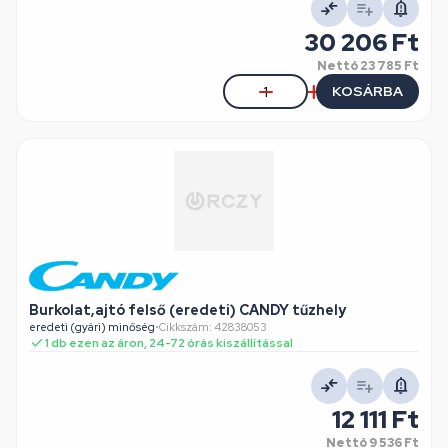
30 206 Ft
Nettó
23 785 Ft
KOSÁRBA
Burkolat,ajtó felső (eredeti) CANDY tűzhely
eredeti (gyári) minőség
•
Cikkszám: 42838053
1 db ezen az áron, 24-72 órás kiszállítással
12 111 Ft
Nettó
9 536 Ft