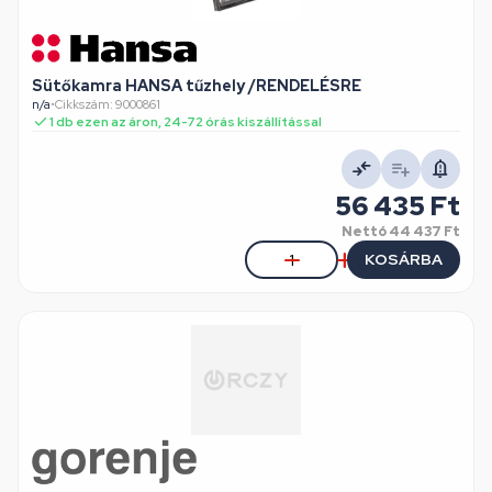
Sütőkamra HANSA tűzhely /RENDELÉSRE
n/a
•
Cikkszám: 9000861
1 db ezen az áron, 24-72 órás kiszállítással
56 435 Ft
Nettó
44 437 Ft
KOSÁRBA