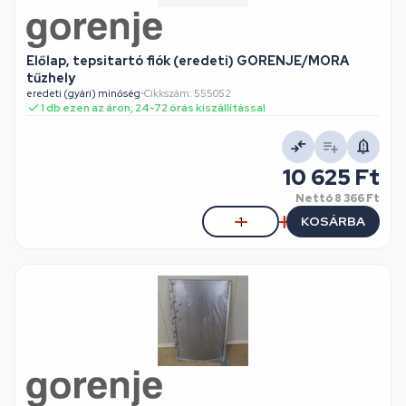
Előlap, tepsitartó fiók (eredeti) GORENJE/MORA
tűzhely
eredeti (gyári) minőség
•
Cikkszám: 555052
1 db ezen az áron, 24-72 órás kiszállítással
10 625 Ft
Nettó
8 366 Ft
KOSÁRBA