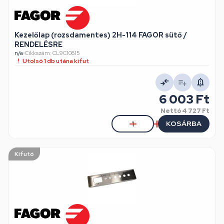
Kezelőlap (rozsdamentes) 2H-114 FAGOR sütő /
RENDELÉSRE
n/a
•
Cikkszám: CL9C10815
Utolsó 1 db utána kifut
6 003 Ft
Nettó
4 727 Ft
KOSÁRBA
Kifutó