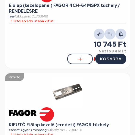
Előlap (kezelőpanel) FAGOR 4CH-64MSPX tűzhely /
RENDELÉSRE
n/a
•
Cikkszám: CL70314I8
Utolsó 1 db utána kifut
10 745 Ft
Nettó
8 461 Ft
KOSÁRBA
Kifutó
KIFUTÓ Előlap kezelő (eredeti) FAGOR tűzhely
eredeti (gyári) minőség
•
Cikkszám: CL70147T6
Utolsó 1 db utána kifut