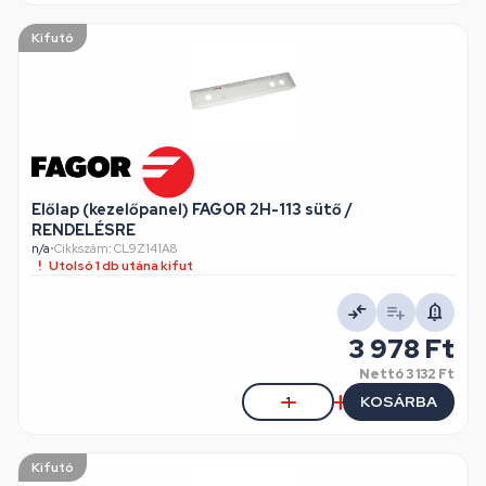
Kifutó
Előlap (kezelőpanel) FAGOR 2H-113 sütő /
RENDELÉSRE
n/a
•
Cikkszám: CL9Z141A8
Utolsó 1 db utána kifut
3 978 Ft
Nettó
3 132 Ft
KOSÁRBA
Kifutó