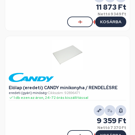
11 873 Ft
Nettó
9 349 Ft
KOSÁRBA
Előlap (eredeti) CANDY minikonyha / RENDELÉSRE
eredeti (gyári) minőség
•
Cikkszám: 92896471
1 db ezen az áron, 24-72 órás kiszállítással
9 359 Ft
Nettó
7 370 Ft