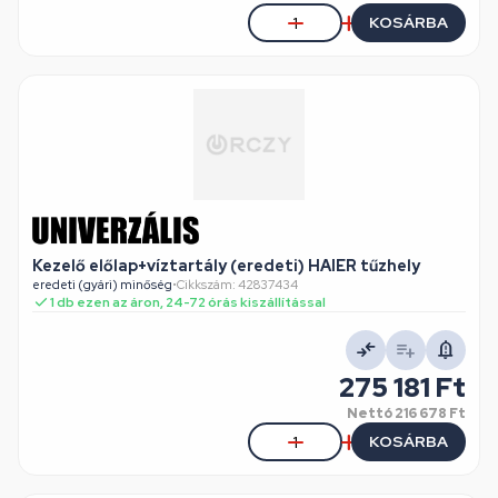
KOSÁRBA
Kezelő előlap+víztartály (eredeti) HAIER tűzhely
eredeti (gyári) minőség
•
Cikkszám: 42837434
1 db ezen az áron, 24-72 órás kiszállítással
275 181 Ft
Nettó
216 678 Ft
KOSÁRBA