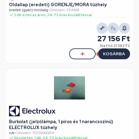
Oldallap (eredeti) GORENJE/MORA tűzhely
eredeti (gyári) minőség
•
Cikkszám: 554498
2 db ezen az áron, 24-72 órás kiszállítással
27 156 Ft
Nettó
21 382 Ft
KOSÁRBA
Burkolat (jelzőlámpa, 1 piros és 1 narancsszínű)
ELECTROLUX tűzhely
n/a
•
Cikkszám: 50290000004
Készleten: 1 db, 24-72 órás kiszállítással