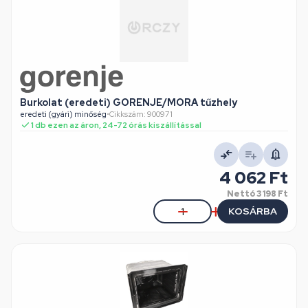
Burkolat (eredeti) GORENJE/MORA tűzhely
eredeti (gyári) minőség
•
Cikkszám: 900971
1 db ezen az áron, 24-72 órás kiszállítással
4 062 Ft
Nettó
3 198 Ft
KOSÁRBA