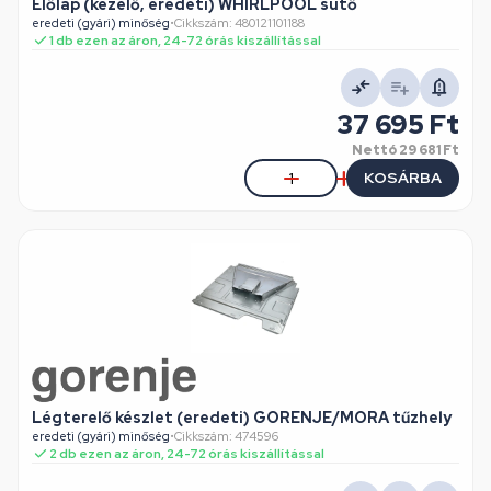
Előlap (kezelő, eredeti) WHIRLPOOL sütő
eredeti (gyári) minőség
•
Cikkszám: 480121101188
1 db ezen az áron, 24-72 órás kiszállítással
37 695 Ft
Nettó
29 681 Ft
KOSÁRBA
Légterelő készlet (eredeti) GORENJE/MORA tűzhely
eredeti (gyári) minőség
•
Cikkszám: 474596
2 db ezen az áron, 24-72 órás kiszállítással