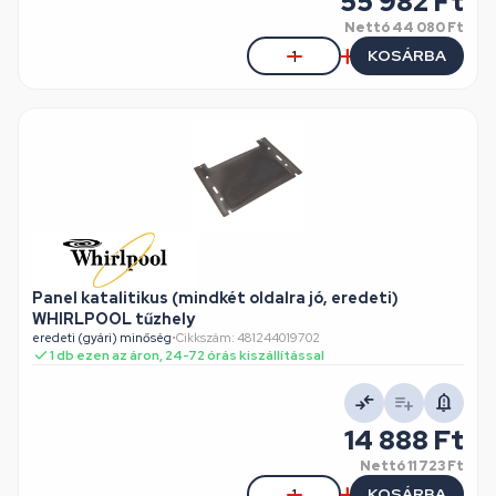
55 982 Ft
Nettó
44 080 Ft
KOSÁRBA
Panel katalitikus (mindkét oldalra jó, eredeti)
WHIRLPOOL tűzhely
eredeti (gyári) minőség
•
Cikkszám: 481244019702
1 db ezen az áron, 24-72 órás kiszállítással
14 888 Ft
Nettó
11 723 Ft
KOSÁRBA