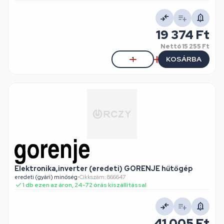
19 374 Ft
Nettó
15 255 Ft
KOSÁRBA
Elektronika,inverter (eredeti) GORENJE hűtőgép
eredeti (gyári) minőség
•
Cikkszám: 866647
1 db ezen az áron, 24-72 órás kiszállítással
41 005 Ft