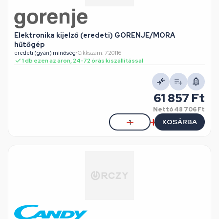
Elektronika kijelző (eredeti) GORENJE/MORA
hűtőgép
eredeti (gyári) minőség
•
Cikkszám: 720116
1 db ezen az áron, 24-72 órás kiszállítással
61 857 Ft
Nettó
48 706 Ft
KOSÁRBA