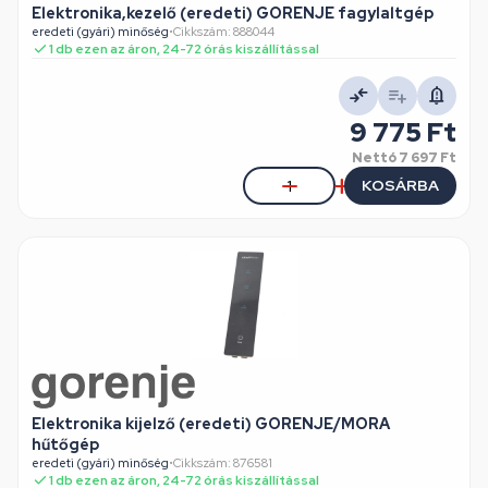
Elektronika,kezelő (eredeti) GORENJE fagylaltgép
eredeti (gyári) minőség
•
Cikkszám: 888044
1 db ezen az áron, 24-72 órás kiszállítással
9 775 Ft
Nettó
7 697 Ft
KOSÁRBA
Elektronika kijelző (eredeti) GORENJE/MORA
hűtőgép
eredeti (gyári) minőség
•
Cikkszám: 876581
1 db ezen az áron, 24-72 órás kiszállítással