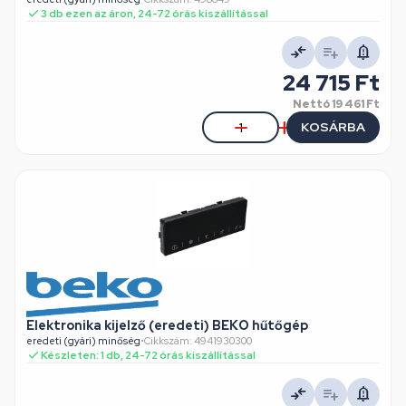
3 db ezen az áron, 24-72 órás kiszállítással
24 715 Ft
Nettó
19 461 Ft
KOSÁRBA
Elektronika kijelző (eredeti) BEKO hűtőgép
eredeti (gyári) minőség
•
Cikkszám: 4941930300
Készleten: 1 db, 24-72 órás kiszállítással