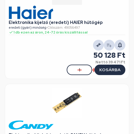
Elektronika kijelző (eredeti) HAIER hűtőgép
eredeti (gyári) minőség
•
Cikkszám: 49056497
1 db ezen az áron, 24-72 órás kiszállítással
50 128 Ft
Nettó
39 471 Ft
KOSÁRBA