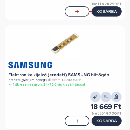
Nettó
28 299 Ft
KOSÁRBA
Elektronika kijelző (eredeti) SAMSUNG hűtőgép
eredeti (gyári) minőség
•
Cikkszám: DA4100632B
1 db ezen az áron, 24-72 órás kiszállítással
18 669 Ft
Nettó
14 700 Ft
KOSÁRBA