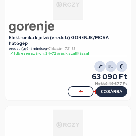
Elektronika kijelző (eredeti) GORENJE/MORA
hűtőgép
eredeti (gyári) minőség
•
Cikkszám: 721165
1 db ezen az áron, 24-72 órás kiszállítással
63 090 Ft
Nettó
49 677 Ft
KOSÁRBA