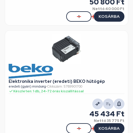
50 800 Ft
Nettó
40 000 Ft
KOSÁRBA
Elektronika inverter (eredeti) BEKO hűtőgép
eredeti (gyári) minőség
•
Cikkszám: 5789901700
Készleten: 1 db, 24-72 órás kiszállítással
45 434 Ft
Nettó
35 775 Ft
KOSÁRBA