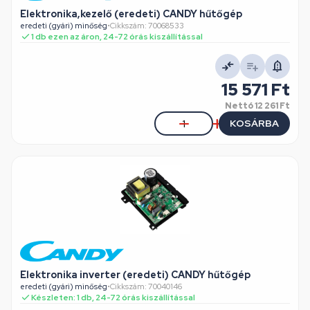
Elektronika,kezelő (eredeti) CANDY hűtőgép
eredeti (gyári) minőség
•
Cikkszám: 70068533
1 db ezen az áron, 24-72 órás kiszállítással
15 571 Ft
Nettó
12 261 Ft
KOSÁRBA
Elektronika inverter (eredeti) CANDY hűtőgép
eredeti (gyári) minőség
•
Cikkszám: 70040146
Készleten: 1 db, 24-72 órás kiszállítással