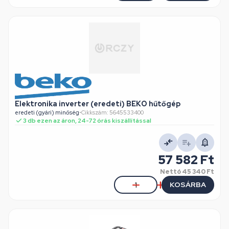
Elektronika inverter (eredeti) BEKO hűtőgép
eredeti (gyári) minőség
•
Cikkszám: 5645533400
3 db ezen az áron, 24-72 órás kiszállítással
57 582 Ft
Nettó
45 340 Ft
KOSÁRBA