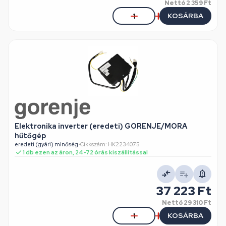
Nettó
2 359 Ft
KOSÁRBA
Elektronika inverter (eredeti) GORENJE/MORA
hűtőgép
eredeti (gyári) minőség
•
Cikkszám: HK2234075
1 db ezen az áron, 24-72 órás kiszállítással
37 223 Ft
Nettó
29 310 Ft
KOSÁRBA