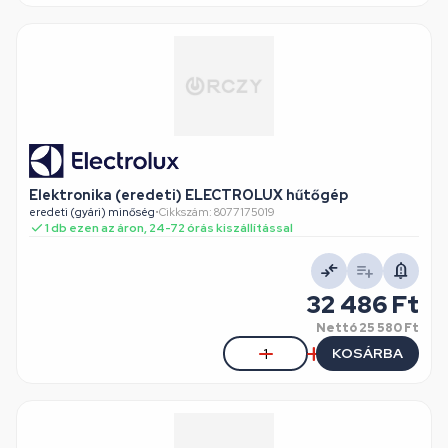
Elektronika (eredeti) ELECTROLUX hűtőgép
eredeti (gyári) minőség
•
Cikkszám: 8077175019
1 db ezen az áron, 24-72 órás kiszállítással
32 486 Ft
Nettó
25 580 Ft
KOSÁRBA