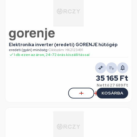
Elektronika inverter (eredeti) GORENJE hűtőgép
eredeti (gyári) minőség
•
Cikkszám: HK2123491
1 db ezen az áron, 24-72 órás kiszállítással
35 165 Ft
Nettó
27 689 Ft
KOSÁRBA