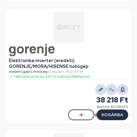
Elektronika inverter (eredeti)
GORENJE/MORA/HISENSE hűtőgép
eredeti (gyári) minőség
•
Cikkszám: HK2170714
1 db ezen az áron, 24-72 órás kiszállítással
38 218 Ft
Nettó
30 093 Ft
KOSÁRBA