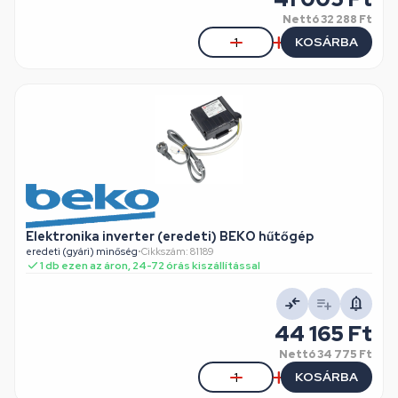
Nettó
32 288 Ft
KOSÁRBA
Elektronika inverter (eredeti) BEKO hűtőgép
eredeti (gyári) minőség
•
Cikkszám: 81189
1 db ezen az áron, 24-72 órás kiszállítással
44 165 Ft
Nettó
34 775 Ft
KOSÁRBA