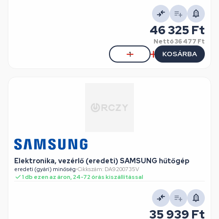
46 325 Ft
Nettó
36 477 Ft
KOSÁRBA
Elektronika, vezérlő (eredeti) SAMSUNG hűtőgép
eredeti (gyári) minőség
•
Cikkszám: DA9200735V
1 db ezen az áron, 24-72 órás kiszállítással
35 939 Ft