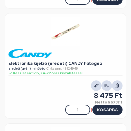
Elektronika kijelző (eredeti) CANDY hűtőgép
eredeti (gyári) minőség
•
Cikkszám: 49124949
Készleten: 1 db, 24-72 órás kiszállítással
8 475 Ft
Nettó
6 673 Ft
KOSÁRBA