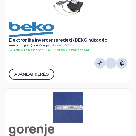
Elektronika inverter (eredeti) BEKO hűtőgép
eredeti (gyári) minőség
•
Cikkszám: 53512
1 db ezen az áron, 24-72 órás kiszállítással
AJÁNLATKÉRÉS