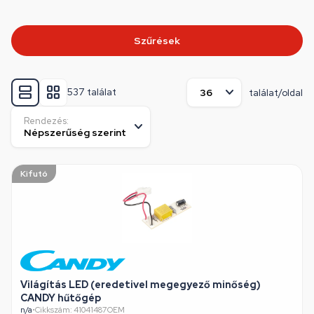
Szűrések
537 találat
találat/oldal
Rendezés:
Kifutó
Világítás LED (eredetivel megegyező minőség)
CANDY hűtőgép
n/a
•
Cikkszám: 41041487OEM