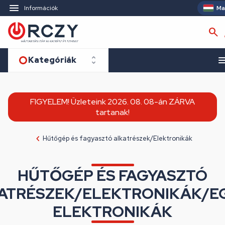
Ma
Információk
Kategóriák
FIGYELEM! Üzleteink 2026. 08. 08-án ZÁRVA
tartanak!
Hűtőgép és fagyasztó alkatrészek/Elektronikák
HŰTŐGÉP ÉS FAGYASZTÓ
ATRÉSZEK/ELEKTRONIKÁK/E
ELEKTRONIKÁK