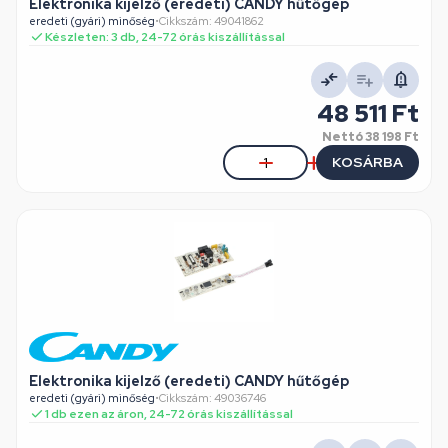
Elektronika kijelző (eredeti) CANDY hűtőgép
eredeti (gyári) minőség
•
Cikkszám: 49041862
Készleten: 3 db, 24-72 órás kiszállítással
48 511 Ft
Nettó
38 198 Ft
KOSÁRBA
Elektronika kijelző (eredeti) CANDY hűtőgép
eredeti (gyári) minőség
•
Cikkszám: 49036746
1 db ezen az áron, 24-72 órás kiszállítással