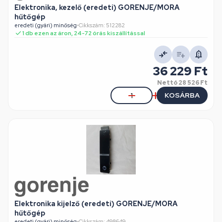
Elektronika, kezelő (eredeti) GORENJE/MORA
hűtőgép
eredeti (gyári) minőség
•
Cikkszám: 512282
1 db ezen az áron, 24-72 órás kiszállítással
36 229 Ft
Nettó
28 526 Ft
KOSÁRBA
Elektronika kijelző (eredeti) GORENJE/MORA
hűtőgép
eredeti (gyári) minőség
•
Cikkszám: 498649