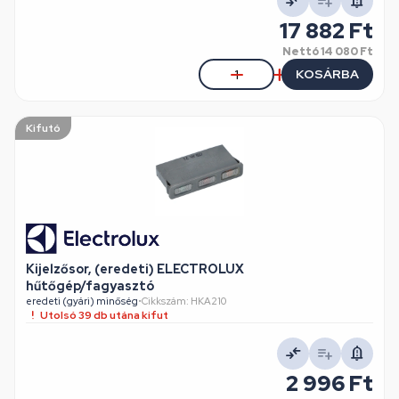
17 882 Ft
Nettó
14 080 Ft
KOSÁRBA
Kifutó
Kijelzősor, (eredeti) ELECTROLUX
hűtőgép/fagyasztó
eredeti (gyári) minőség
•
Cikkszám: HKA210
Utolsó 39 db utána kifut
2 996 Ft