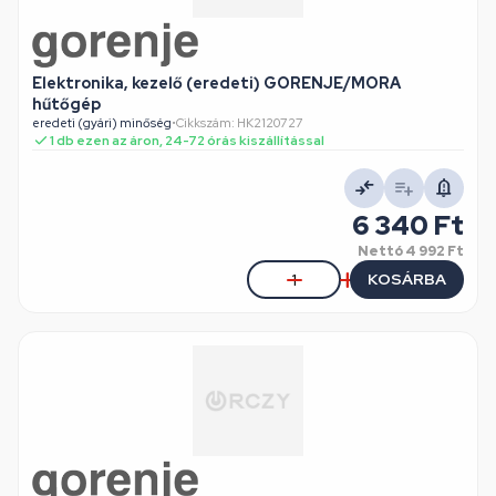
Elektronika, kezelő (eredeti) GORENJE/MORA
hűtőgép
eredeti (gyári) minőség
•
Cikkszám: HK2120727
1 db ezen az áron, 24-72 órás kiszállítással
6 340 Ft
Nettó
4 992 Ft
KOSÁRBA