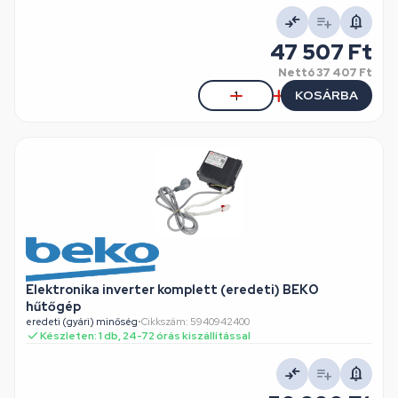
47 507 Ft
Nettó
37 407 Ft
KOSÁRBA
Elektronika inverter komplett (eredeti) BEKO
hűtőgép
eredeti (gyári) minőség
•
Cikkszám: 5940942400
Készleten: 1 db, 24-72 órás kiszállítással