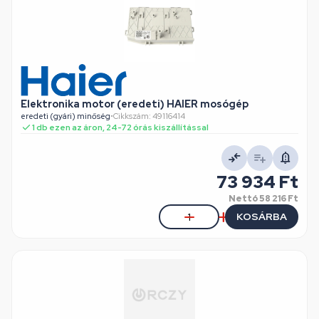
Elektronika motor (eredeti) HAIER mosógép
eredeti (gyári) minőség
•
Cikkszám: 49116414
1 db ezen az áron, 24-72 órás kiszállítással
73 934 Ft
Nettó
58 216 Ft
KOSÁRBA