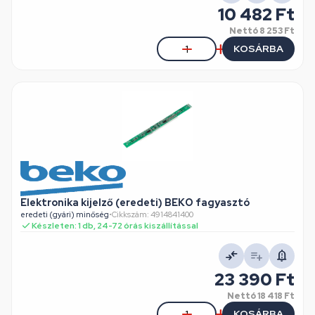
10 482 Ft
Nettó
8 253 Ft
KOSÁRBA
Elektronika kijelző (eredeti) BEKO fagyasztó
eredeti (gyári) minőség
•
Cikkszám: 4914841400
Készleten: 1 db, 24-72 órás kiszállítással
23 390 Ft
Nettó
18 418 Ft
KOSÁRBA