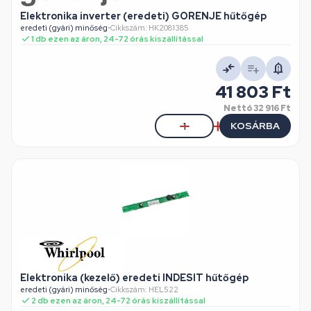
Elektronika inverter (eredeti) GORENJE hűtőgép
eredeti (gyári) minőség
•
Cikkszám: HK2081385
1 db ezen az áron, 24-72 órás kiszállítással
41 803 Ft
Nettó
32 916 Ft
KOSÁRBA
Elektronika (kezelő) eredeti INDESIT hűtőgép
eredeti (gyári) minőség
•
Cikkszám: HEL522
2 db ezen az áron, 24-72 órás kiszállítással