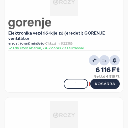
Elektronika vezérlő+kijelző (eredeti) GORENJE
ventilátor
eredeti (gyári) minőség
•
Cikkszám: 922388
1 db ezen az áron, 24-72 órás kiszállítással
6 116 Ft
Nettó
4 816 Ft
KOSÁRBA