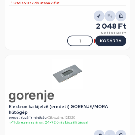
Utolsó 977 db utána kifut
2 048 Ft
Nettó
1 613 Ft
KOSÁRBA
Elektronika kijelző (eredeti) GORENJE/MORA
hűtőgép
eredeti (gyári) minőség
•
Cikkszám: 121320
1 db ezen az áron, 24-72 órás kiszállítással