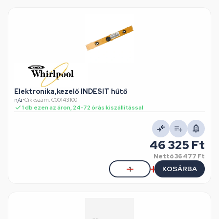
Elektronika,kezelő INDESIT hűtő
n/a
•
Cikkszám: C00143100
1 db ezen az áron, 24-72 órás kiszállítással
46 325 Ft
Nettó
36 477 Ft
KOSÁRBA