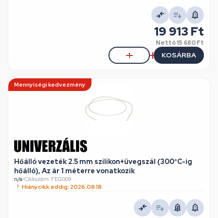
19 913 Ft
Nettó
15 680 Ft
KOSÁRBA
Mennyiségi kedvezmény
Hőálló vezeték 2.5 mm szilikon+üvegszál (300°C-ig
hőálló), Az ár 1 méterre vonatkozik
n/a
•
Cikkszám: FEG009
Hiánycikk eddig: 2026.08.18.