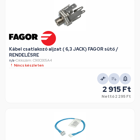
Kábel csatlakozó aljzat ( 6,3 JACK) FAGOR sütő /
RENDELÉSRE
n/a
•
Cikkszám: C90C005A4
Nincs készleten
2 915 Ft
Nettó
2 295 Ft