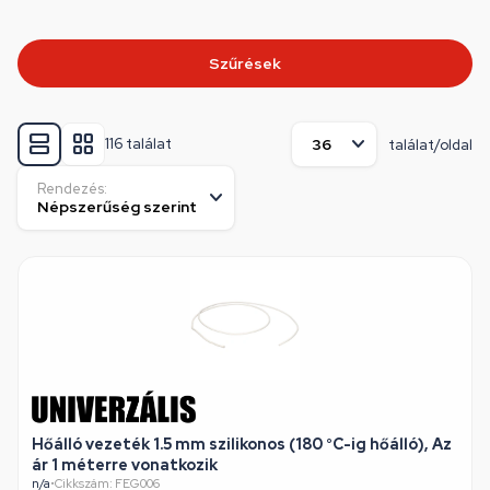
Szűrések
116 találat
találat/oldal
Rendezés:
Hőálló vezeték 1.5 mm szilikonos (180 °C-ig hőálló), Az
ár 1 méterre vonatkozik
n/a
•
Cikkszám: FEG006