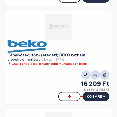
Kábelköteg, főző (eredeti) BEKO tűzhely
eredeti (gyári) minőség
•
Cikkszám: 87709
Csak rendelésre, 15 vagy több munkanapon belül
16 209 Ft
Nettó
12 763 Ft
KOSÁRBA