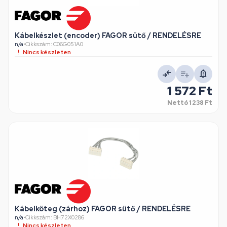
Kábelkészlet (encoder) FAGOR sütő / RENDELÉSRE
n/a
•
Cikkszám: C06G051A0
Nincs készleten
1 572 Ft
Nettó
1 238 Ft
Kábelköteg (zárhoz) FAGOR sütő / RENDELÉSRE
n/a
•
Cikkszám: BH72X0286
Nincs készleten