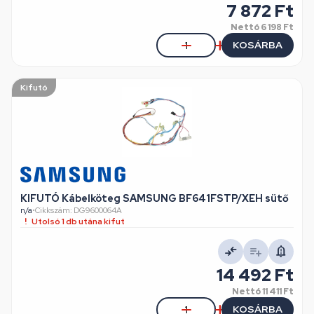
7 872 Ft
Nettó
6 198 Ft
KOSÁRBA
Kifutó
KIFUTÓ Kábelköteg SAMSUNG BF641FSTP/XEH sütő
n/a
•
Cikkszám: DG9600064A
Utolsó 1 db utána kifut
14 492 Ft
Nettó
11 411 Ft
KOSÁRBA