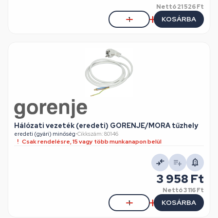
Nettó
21 526 Ft
KOSÁRBA
Hálózati vezeték (eredeti) GORENJE/MORA tűzhely
eredeti (gyári) minőség
•
Cikkszám: 80146
Csak rendelésre, 15 vagy több munkanapon belül
3 958 Ft
Nettó
3 116 Ft
KOSÁRBA