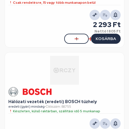
Csak rendelésre, 15 vagy több munkanapon belül
2 293 Ft
Nettó
1 805 Ft
KOSÁRBA
Hálózati vezeték (eredeti) BOSCH tűzhely
eredeti (gyári) minőség
•
Cikkszám: 88755
Készleten, külső raktárban, szállítási idő 5 munkanap