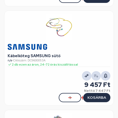
Kábelköteg SAMSUNG sütő
n/a
•
Cikkszám: DC9600053A
2 db ezen az áron, 24-72 órás kiszállítással
9 457 Ft
Nettó
7 447 Ft
KOSÁRBA