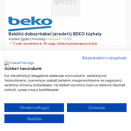
Bekötő doboz+kábel (eredeti) BEKO tűzhely
eredeti (gyári) minőség
•
Cikkszám: 76389
Csak rendelésre, 15 vagy több munkanapon belül
Adatvédelmi irányelvek
8 390 Ft
Sütiket használunk
Nettó
6 606 Ft
Ezt elküldhetjük látogatóink adatainak elemzésére, webhelyünk
KOSÁRBA
fejlesztésére, személyre szabott tartalom megjelenítésére és nagyszerű
webhely-élmény biztosítására. Ha többet szeretne tudni az általunk használt
sütikről, nyissa meg a beállításokat.
Mindent elfogad
Elutasítás
TOVÁBBIAK BETÖLTÉSE
Beállítás
/ 4