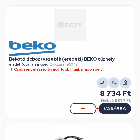
Bekötő doboz+vezeték (eredeti) BEKO tűzhely
eredeti (gyári) minőség
•
Cikkszám: 95949
Csak rendelésre, 15 vagy több munkanapon belül
8 734 Ft
Nettó
6 877 Ft
KOSÁRBA