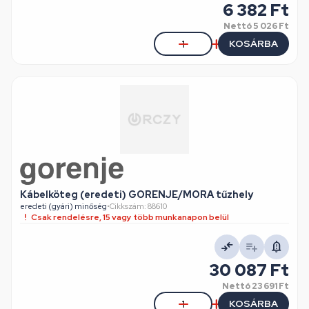
6 382 Ft
Nettó
5 026 Ft
KOSÁRBA
Kábelköteg (eredeti) GORENJE/MORA tűzhely
eredeti (gyári) minőség
•
Cikkszám: 88610
Csak rendelésre, 15 vagy több munkanapon belül
30 087 Ft
Nettó
23 691 Ft
KOSÁRBA