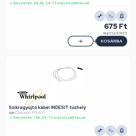
Készleten: 68 db, 24-72 órás kiszállítással
675 Ft
Nettó
531 Ft
KOSÁRBA
Szikragyújtó kábel INDESIT tűzhely
n/a
•
Cikkszám: FEG537
Készleten: 1 db, 24-72 órás kiszállítással