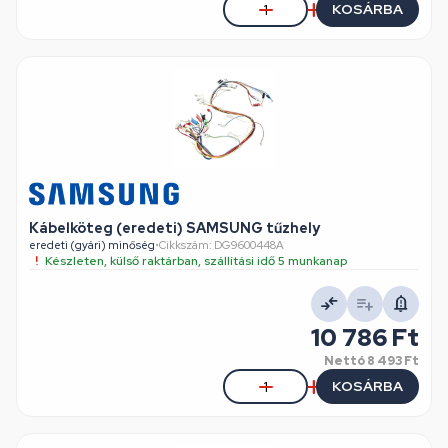
KOSÁRBA
Kábelköteg (eredeti) SAMSUNG tűzhely
eredeti (gyári) minőség
•
Cikkszám: DG9600448A
Készleten, külső raktárban, szállítási idő 5 munkanap
10 786 Ft
Nettó
8 493 Ft
KOSÁRBA