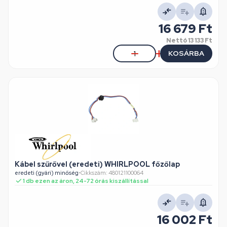
16 679 Ft
Nettó
13 133 Ft
KOSÁRBA
Kábel szűrővel (eredeti) WHIRLPOOL főzőlap
eredeti (gyári) minőség
•
Cikkszám: 480121100064
1 db ezen az áron, 24-72 órás kiszállítással
16 002 Ft