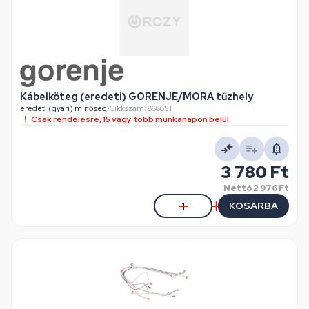
Kábelköteg (eredeti) GORENJE/MORA tűzhely
eredeti (gyári) minőség
•
Cikkszám: 868651
Csak rendelésre, 15 vagy több munkanapon belül
3 780 Ft
Nettó
2 976 Ft
KOSÁRBA