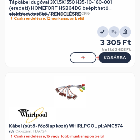
Tápkábel dugóval 3X1,5X1550 H35-10-160-001
(eredeti) HOMEFORT HSB64DG beépíthető
elektromos sütő / RENDELÉSRE
eredeti (gyári) minőség
•
Cikkszám: 10002868ORIG
Csak rendelésre, 12 munkanapon belül
3 305 Ft
Nettó
2 603 Ft
KOSÁRBA
Kábel (sütő-főzőlap közé) WHIRLPOOL pl.:AMC874
n/a
•
Cikkszám: FEG724
Csak rendelésre, 15 vagy több munkanapon belül