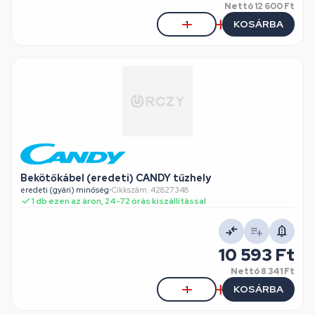
Nettó
12 600 Ft
KOSÁRBA
Bekötőkábel (eredeti) CANDY tűzhely
eredeti (gyári) minőség
•
Cikkszám: 42827348
1 db ezen az áron, 24-72 órás kiszállítással
10 593 Ft
Nettó
8 341 Ft
KOSÁRBA