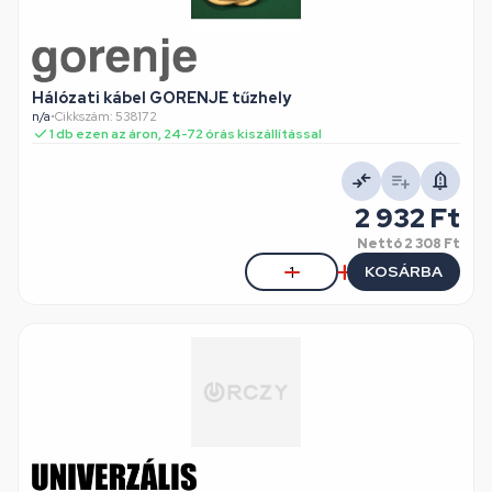
Hálózati kábel GORENJE tűzhely
n/a
•
Cikkszám: 538172
1 db ezen az áron, 24-72 órás kiszállítással
2 932 Ft
Nettó
2 308 Ft
KOSÁRBA