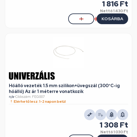
1 816 Ft
Nettó
1 430 Ft
KOSÁRBA
Hőálló vezeték 1.5 mm szilikon+üvegszál (300°C-ig
hőálló) Az ár 1 méterre vonatkozik
n/a
•
Cikkszám: FEG007
Elérhető lesz: 1-2 napon belül
1 308 Ft
Nettó
1 030 Ft