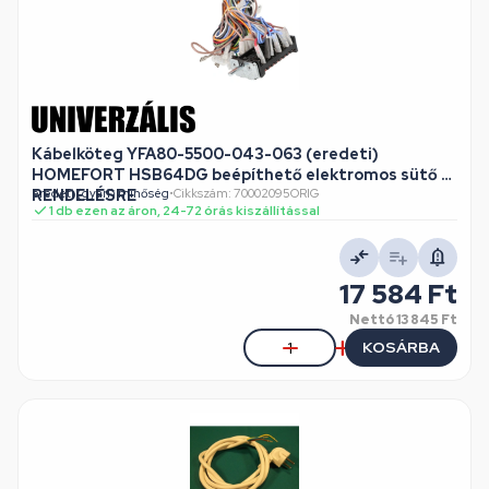
Kábelköteg YFA80-5500-043-063 (eredeti)
HOMEFORT HSB64DG beépíthető elektromos sütő /
RENDELÉSRE
eredeti (gyári) minőség
•
Cikkszám: 70002095ORIG
1 db ezen az áron, 24-72 órás kiszállítással
17 584 Ft
Nettó
13 845 Ft
KOSÁRBA