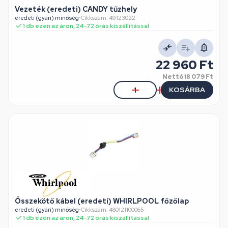
Vezeték (eredeti) CANDY tűzhely
eredeti (gyári) minőség
•
Cikkszám: 49123022
1 db ezen az áron, 24-72 órás kiszállítással
22 960 Ft
Nettó
18 079 Ft
KOSÁRBA
Összekötő kábel (eredeti) WHIRLPOOL főzőlap
eredeti (gyári) minőség
•
Cikkszám: 480121100065
1 db ezen az áron, 24-72 órás kiszállítással