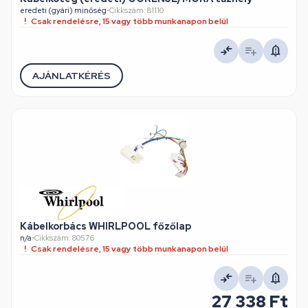
eredeti (gyári) minőség
•
Cikkszám: 81110
Csak rendelésre, 15 vagy több munkanapon belül
AJÁNLATKÉRÉS
Kábelkorbács WHIRLPOOL főzőlap
n/a
•
Cikkszám: 80576
Csak rendelésre, 15 vagy több munkanapon belül
27 338 Ft