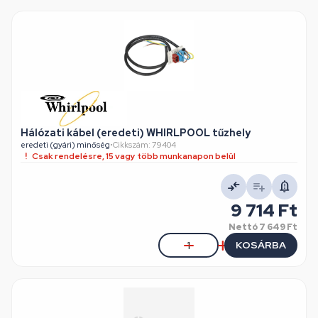
Hálózati kábel (eredeti) WHIRLPOOL tűzhely
eredeti (gyári) minőség
•
Cikkszám: 79404
Csak rendelésre, 15 vagy több munkanapon belül
9 714 Ft
Nettó
7 649 Ft
KOSÁRBA