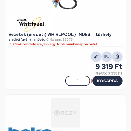
Vezeték (eredeti) WHIRLPOOL / INDESIT tűzhely
eredeti (gyári) minőség
•
Cikkszám: 95376
Csak rendelésre, 15 vagy több munkanapon belül
9 319 Ft
Nettó
7 338 Ft
KOSÁRBA