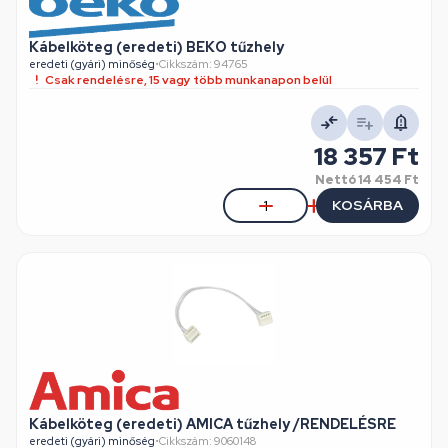
Kábelköteg (eredeti) BEKO tűzhely
eredeti (gyári) minőség
•
Cikkszám: 94765
Csak rendelésre, 15 vagy több munkanapon belül
18 357 Ft
Nettó
14 454 Ft
KOSÁRBA
Kábelköteg (eredeti) AMICA tűzhely /RENDELÉSRE
eredeti (gyári) minőség
•
Cikkszám: 9060148