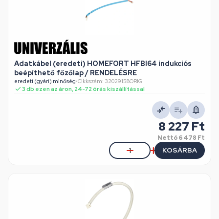
Adatkábel (eredeti) HOMEFORT HFBI64 indukciós
beépíthető főzőlap / RENDELÉSRE
eredeti (gyári) minőség
•
Cikkszám: 32029158ORIG
3 db ezen az áron, 24-72 órás kiszállítással
8 227 Ft
Nettó
6 478 Ft
KOSÁRBA