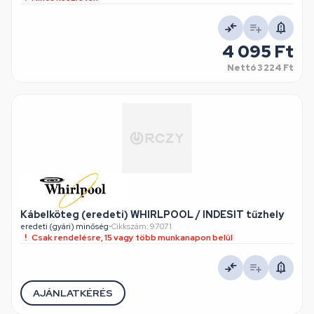
4 095 Ft
Nettó
3 224 Ft
Kábelköteg (eredeti) WHIRLPOOL / INDESIT tűzhely
eredeti (gyári) minőség
•
Cikkszám: 97071
Csak rendelésre, 15 vagy több munkanapon belül
AJÁNLATKÉRÉS