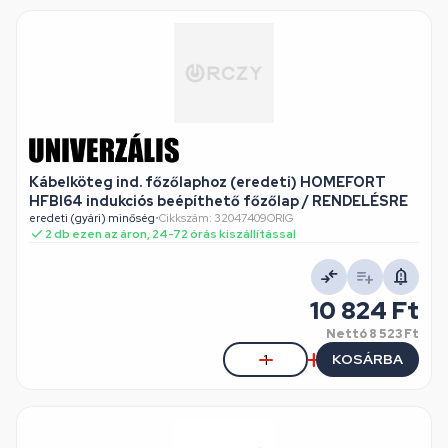
Kábelköteg ind. főzőlaphoz (eredeti) HOMEFORT
HFBI64 indukciós beépíthető főzőlap / RENDELÉSRE
eredeti (gyári) minőség
•
Cikkszám: 32047409ORIG
2 db ezen az áron, 24-72 órás kiszállítással
10 824 Ft
Nettó
8 523 Ft
KOSÁRBA