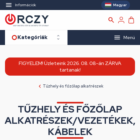
Magyar
Információk
Kategóriák
Menü
FIGYELEM! Üzleteink 2026. 08. 08-án ZÁRVA
tartanak!
Tűzhely és főzőlap alkatrészek
TŰZHELY ÉS FŐZŐLAP
ALKATRÉSZEK/VEZETÉKEK,
KÁBELEK