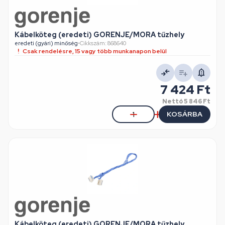
Kábelköteg (eredeti) GORENJE/MORA tűzhely
eredeti (gyári) minőség
•
Cikkszám: 868640
Csak rendelésre, 15 vagy több munkanapon belül
7 424 Ft
Nettó
5 846 Ft
KOSÁRBA
Kábelköteg (eredeti) GORENJE/MORA tűzhely