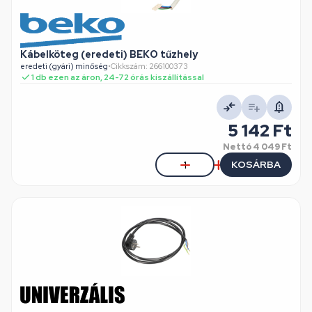
Kábelköteg (eredeti) BEKO tűzhely
eredeti (gyári) minőség
•
Cikkszám: 266100373
1 db ezen az áron, 24-72 órás kiszállítással
5 142 Ft
Nettó
4 049 Ft
KOSÁRBA