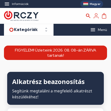
Magyar
Információk
Kategóriák
Menü
FIGYELEM! Üzleteink 2026. 08. 08-án ZÁRVA
tartanak!