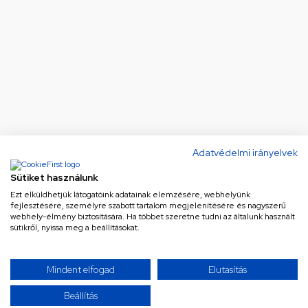
Adatvédelmi irányelvek
Sütiket használunk
Ezt elküldhetjük látogatóink adatainak elemzésére, webhelyünk
fejlesztésére, személyre szabott tartalom megjelenítésére és nagyszerű
webhely-élmény biztosítására. Ha többet szeretne tudni az általunk használt
sütikről, nyissa meg a beállításokat.
Ne maradj le a legjobb
Mindent elfogad
Elutasítás
ajánlatokról!
Beállítás