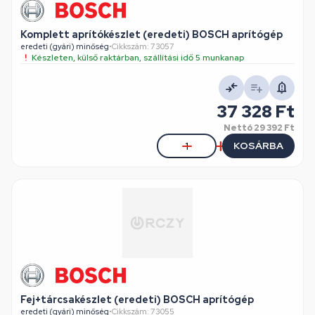
Komplett aprítókészlet (eredeti) BOSCH aprítógép
eredeti (gyári) minőség
•
Cikkszám: 73057
Készleten, külső raktárban, szállítási idő 5 munkanap
37 328 Ft
Nettó
29 392 Ft
KOSÁRBA
Fej+tárcsakészlet (eredeti) BOSCH aprítógép
eredeti (gyári) minőség
•
Cikkszám: 73055