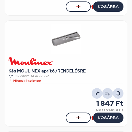
KOSÁRBA
Kés MOULINEX aprító /RENDELÉSRE
n/a
•
Cikkszám: MS4817552
Nincs készleten
1 847 Ft
Nettó
1 454 Ft
KOSÁRBA