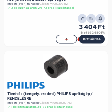
eredeti (gyári) minőség
•
Cikkszám: C00297412
2 db ezen az áron, 24-72 órás kiszállítással
3 404 Ft
Nettó
2 680 Ft
KOSÁRBA
Tömítés (tengely, eredeti) PHILIPS aprítógép /
RENDELÉSRE
eredeti (gyári) minőség
•
Cikkszám: 996500001713
1 db ezen az áron, 24-72 órás kiszállítással