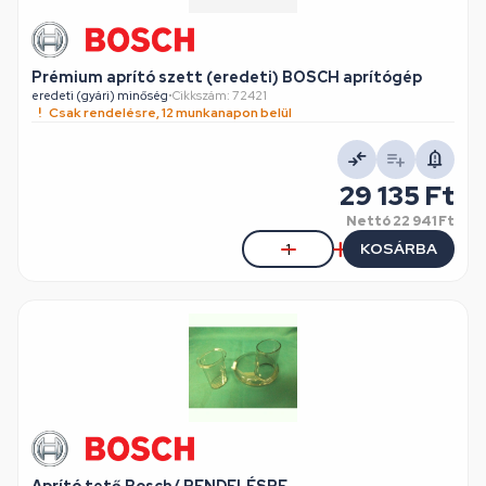
Prémium aprító szett (eredeti) BOSCH aprítógép
eredeti (gyári) minőség
•
Cikkszám: 72421
Csak rendelésre, 12 munkanapon belül
29 135 Ft
Nettó
22 941 Ft
KOSÁRBA