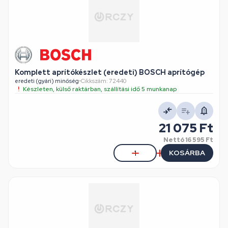
Komplett aprítókészlet (eredeti) BOSCH aprítógép
eredeti (gyári) minőség
•
Cikkszám: 72440
Készleten, külső raktárban, szállítási idő 5 munkanap
21 075 Ft
Nettó
16 595 Ft
KOSÁRBA