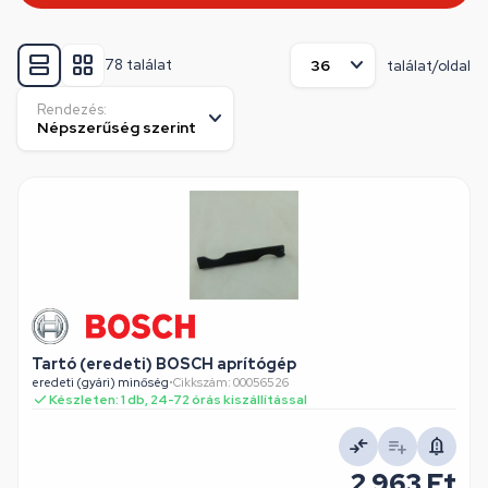
78 találat
találat/oldal
Rendezés:
Tartó (eredeti) BOSCH aprítógép
eredeti (gyári) minőség
•
Cikkszám: 00056526
Készleten: 1 db, 24-72 órás kiszállítással
2 963 Ft