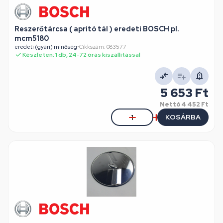
Reszerőtárcsa ( apritó tál ) eredeti BOSCH pl.
mcm5180
eredeti (gyári) minőség
•
Cikkszám: 083577
Készleten: 1 db, 24-72 órás kiszállítással
5 653 Ft
Nettó
4 452 Ft
KOSÁRBA