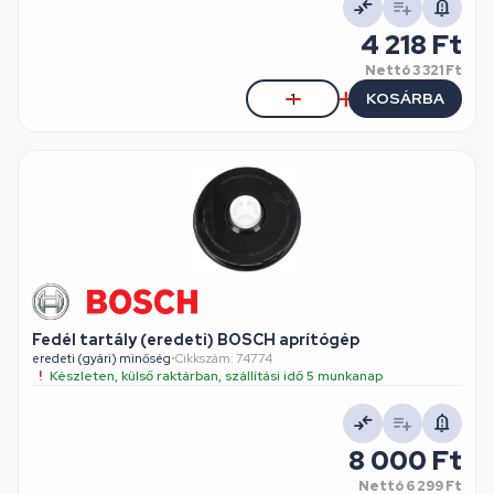
4 218 Ft
Nettó
3 321 Ft
KOSÁRBA
Fedél tartály (eredeti) BOSCH aprítógép
eredeti (gyári) minőség
•
Cikkszám: 74774
Készleten, külső raktárban, szállítási idő 5 munkanap
8 000 Ft
Nettó
6 299 Ft