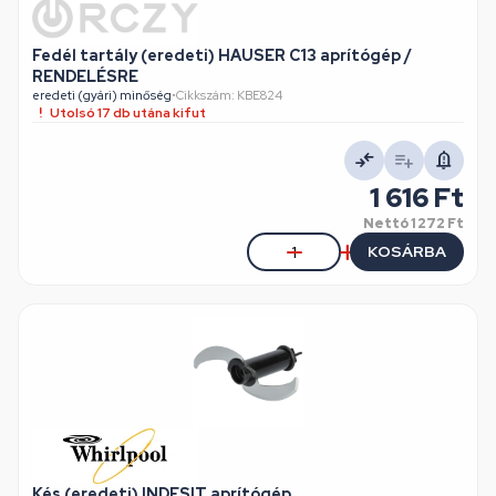
Fedél tartály (eredeti) HAUSER C13 aprítógép /
RENDELÉSRE
eredeti (gyári) minőség
•
Cikkszám: KBE824
Utolsó 17 db utána kifut
1 616 Ft
Nettó
1 272 Ft
KOSÁRBA
Kés (eredeti) INDESIT aprítógép