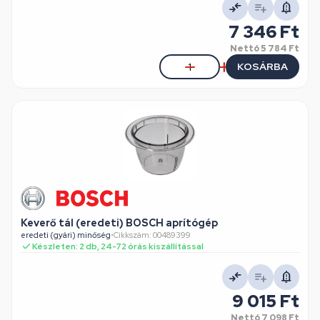
7 346 Ft
Nettó
5 784 Ft
KOSÁRBA
Keverő tál (eredeti) BOSCH aprítógép
eredeti (gyári) minőség
•
Cikkszám: 00489399
Készleten: 2 db, 24-72 órás kiszállítással
9 015 Ft
Nettó
7 098 Ft