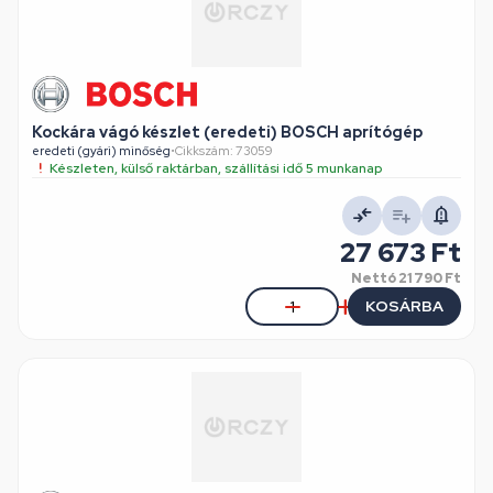
Kockára vágó készlet (eredeti) BOSCH aprítógép
eredeti (gyári) minőség
•
Cikkszám: 73059
Készleten, külső raktárban, szállítási idő 5 munkanap
27 673 Ft
Nettó
21 790 Ft
KOSÁRBA