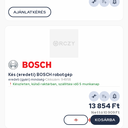
AJÁNLATKÉRÉS
Kés (eredeti) BOSCH robotgép
eredeti (gyári) minőség
•
Cikkszám: 94958
Készleten, külső raktárban, szállítási idő 5 munkanap
13 854 Ft
Nettó
10 909 Ft
KOSÁRBA