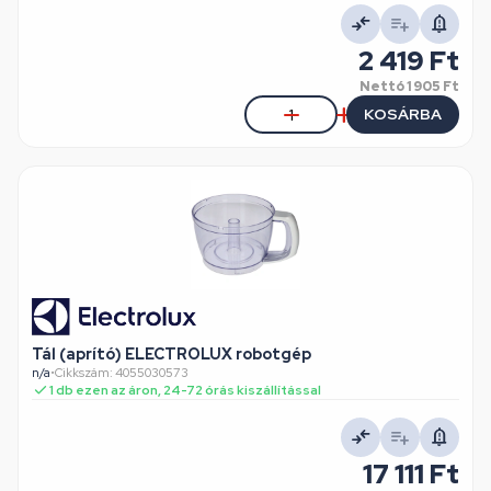
2 419 Ft
Nettó
1 905 Ft
KOSÁRBA
Tál (aprító) ELECTROLUX robotgép
n/a
•
Cikkszám: 4055030573
1 db ezen az áron, 24-72 órás kiszállítással
17 111 Ft