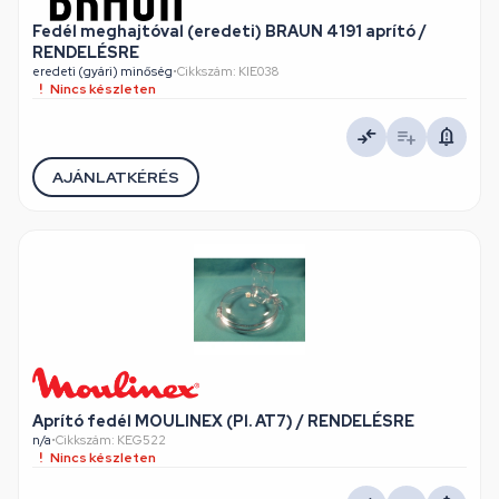
Fedél meghajtóval (eredeti) BRAUN 4191 aprító /
RENDELÉSRE
eredeti (gyári) minőség
•
Cikkszám: KIE038
Nincs készleten
AJÁNLATKÉRÉS
Aprító fedél MOULINEX (Pl. AT7) / RENDELÉSRE
n/a
•
Cikkszám: KEG522
Nincs készleten