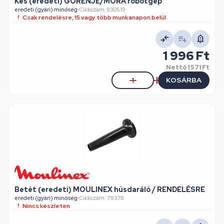
Kés (eredeti) GORENJE/MORA robotgép
eredeti (gyári) minőség
•
Cikkszám: 830519
Csak rendelésre, 15 vagy több munkanapon belül
1 996 Ft
Nettó
1 571 Ft
KOSÁRBA
Betét (eredeti) MOULINEX húsdaráló / RENDELÉSRE
eredeti (gyári) minőség
•
Cikkszám: 79378
Nincs készleten