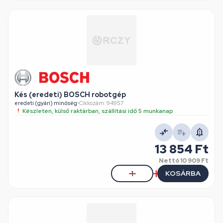
Kés (eredeti) BOSCH robotgép
eredeti (gyári) minőség
•
Cikkszám: 94957
Készleten, külső raktárban, szállítási idő 5 munkanap
13 854 Ft
Nettó
10 909 Ft
KOSÁRBA