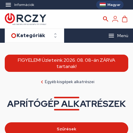
Magyar
Információk
Kategóriák
Menü
FIGYELEM! Üzleteink 2026. 08. 08-án ZÁRVA
tartanak!
Egyéb kisgépek alkatrészei
APRÍTÓGÉP ALKATRÉSZEK
Szűrések