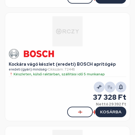
Kockára vágó készlet (eredeti) BOSCH aprítógép
eredeti (gyári) minőség
•
Cikkszám: 72448
Készleten, külső raktárban, szállítási idő 5 munkanap
37 328 Ft
Nettó
29 392 Ft
KOSÁRBA