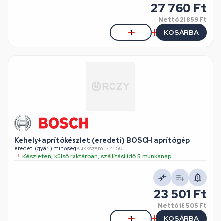
27 760 Ft
Nettó
21 859 Ft
KOSÁRBA
Kehely+aprítókészlet (eredeti) BOSCH aprítógép
eredeti (gyári) minőség
•
Cikkszám: 72450
Készleten, külső raktárban, szállítási idő 5 munkanap
23 501 Ft
Nettó
18 505 Ft
KOSÁRBA