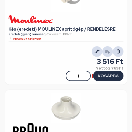
Kés (eredeti) MOULINEX aprítógép / RENDELÉSRE
eredeti (gyári) minőség
•
Cikkszám: KKR315
Nincs készleten
3 516 Ft
Nettó
2 769 Ft
KOSÁRBA