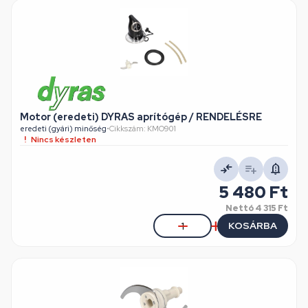
Motor (eredeti) DYRAS aprítógép / RENDELÉSRE
eredeti (gyári) minőség
•
Cikkszám: KMO901
Nincs készleten
5 480 Ft
Nettó
4 315 Ft
KOSÁRBA