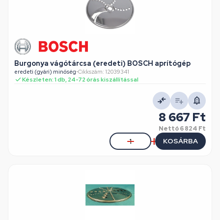
Burgonya vágótárcsa (eredeti) BOSCH aprítógép
eredeti (gyári) minőség
•
Cikkszám: 12039341
Készleten: 1 db, 24-72 órás kiszállítással
8 667 Ft
Nettó
6 824 Ft
KOSÁRBA