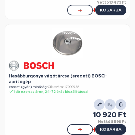
Nettó
13 473 Ft
KOSÁRBA
Hasábburgonya vágótárcsa (eredeti) BOSCH
aprítógép
eredeti (gyári) minőség
•
Cikkszám: 17000938
1 db ezen az áron, 24-72 órás kiszállítással
10 920 Ft
Nettó
8 598 Ft
KOSÁRBA