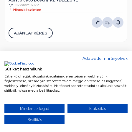
Aprító tető Bosch/ RENDELÉSRE
n/a
•
Cikkszám: 6972
Nincs készleten
AJÁNLATKÉRÉS
Adatvédelmi irányelvek
TOVÁBBIAK BETÖLTÉSE
Sütiket használunk
Ezt elküldhetjük látogatóink adatainak elemzésére, webhelyünk
/ 3
fejlesztésére, személyre szabott tartalom megjelenítésére és nagyszerű
webhely-élmény biztosítására. Ha többet szeretne tudni az általunk használt
sütikről, nyissa meg a beállításokat.
Úgy érzed, mindent láttál már? Gondold újra! Kínálatunk
Mindent elfogad
Elutasítás
szinte végtelen, és folyamatosan bővül a legújabb és
legkeresettebb termékekkel. Ne maradj le semmiről!
Beállítás
Görgess tovább, és merülj el a választékban – a
következő kattintás akár a tökéletes találat is lehet!