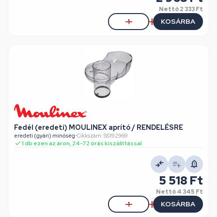
Nettó
2 333 Ft
KOSÁRBA
Fedél (eredeti) MOULINEX aprító / RENDELÉSRE
eredeti (gyári) minőség
•
Cikkszám: SS192969
1 db ezen az áron, 24-72 órás kiszállítással
5 518 Ft
Nettó
4 345 Ft
KOSÁRBA