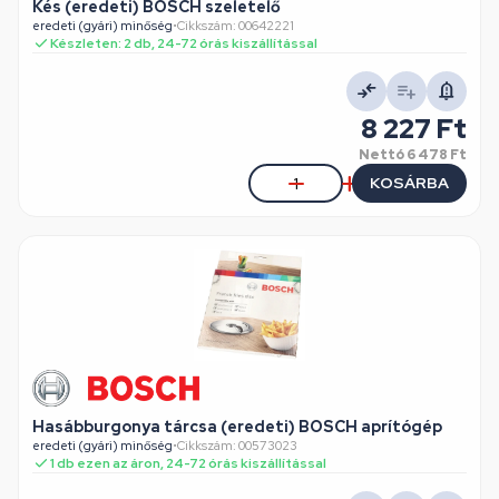
Kés (eredeti) BOSCH szeletelő
eredeti (gyári) minőség
•
Cikkszám: 00642221
Készleten: 2 db, 24-72 órás kiszállítással
8 227 Ft
Nettó
6 478 Ft
KOSÁRBA
Hasábburgonya tárcsa (eredeti) BOSCH aprítógép
eredeti (gyári) minőség
•
Cikkszám: 00573023
1 db ezen az áron, 24-72 órás kiszállítással