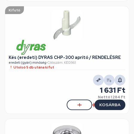
Kifutó
Kés (eredeti) DYRAS CHP-300 aprító / RENDELÉSRE
eredeti (gyári) minőség
•
Cikkszám: KEG961
Utolsó 5 db utána kifut
1 631 Ft
Nettó
1 284 Ft
KOSÁRBA