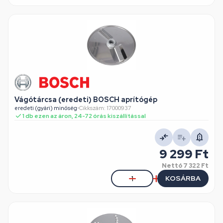
Vágótárcsa (eredeti) BOSCH aprítógép
eredeti (gyári) minőség
•
Cikkszám: 17000937
1 db ezen az áron, 24-72 órás kiszállítással
9 299 Ft
Nettó
7 322 Ft
KOSÁRBA