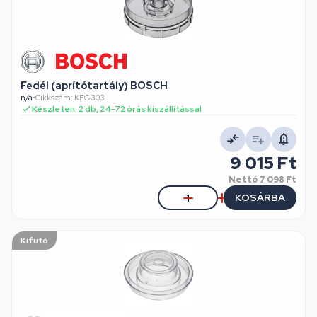
Fedél (aprítótartály) BOSCH
n/a
•
Cikkszám: KEG303
Készleten: 2 db, 24-72 órás kiszállítással
9 015 Ft
Nettó
7 098 Ft
KOSÁRBA
Kifutó