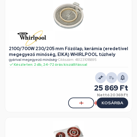
2100/700W 230/205 mm Főzőlap, kerámia (eredetivel
megegyező minőség, EIKA) WHIRLPOOL tűzhely
gyárival megegyező minőség
•
Cikkszám: 481231018895
Készleten: 2 db, 24-72 órás kiszállítással
25 869 Ft
Nettó
20 369 Ft
KOSÁRBA