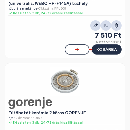
(univerzális, WEBO HP-F145A) tűzhely
többféle márkához
•
Cikkszám: FFU606
Készleten: 2 db, 24-72 órás kiszállítással
7 510 Ft
Nettó
5 913 Ft
KOSÁRBA
Fűtőbetét kerámia 2 körös GORENJE
n/a
•
Cikkszám: FFU189
Készleten: 3 db, 24-72 órás kiszállítással