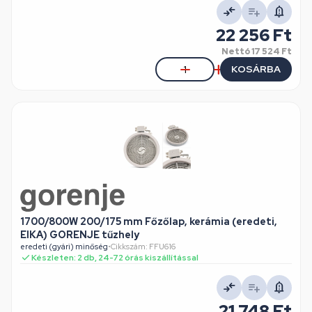
22 256 Ft
Nettó
17 524 Ft
KOSÁRBA
1700/800W 200/175 mm Főzőlap, kerámia (eredeti,
EIKA) GORENJE tűzhely
eredeti (gyári) minőség
•
Cikkszám: FFU616
Készleten: 2 db, 24-72 órás kiszállítással
21 748 Ft