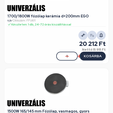
1700/1800W főzőlap kerámia d=200mm EGO
n/a
•
Cikkszám: FFU611
Készleten: 1 db, 24-72 órás kiszállítással
20 212 Ft
Nettó
15 915 Ft
KOSÁRBA
1500W 165/145 mm Főzőlap, vasmagos, gyors