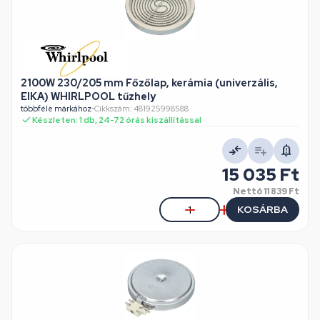
2100W 230/205 mm Főzőlap, kerámia (univerzális,
EIKA) WHIRLPOOL tűzhely
többféle márkához
•
Cikkszám: 481925998588
Készleten: 1 db, 24-72 órás kiszállítással
15 035 Ft
Nettó
11 839 Ft
KOSÁRBA