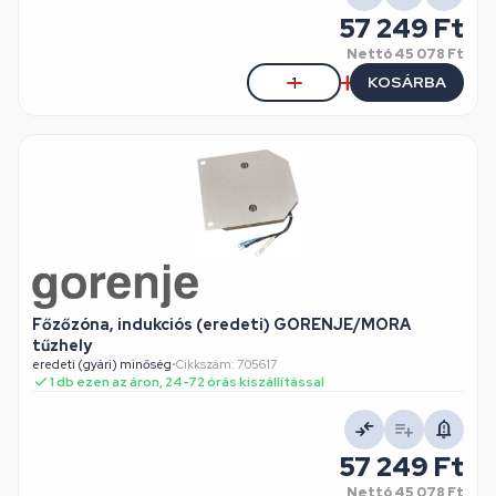
57 249 Ft
Nettó
45 078 Ft
KOSÁRBA
Főzőzóna, indukciós (eredeti) GORENJE/MORA
tűzhely
eredeti (gyári) minőség
•
Cikkszám: 705617
1 db ezen az áron, 24-72 órás kiszállítással
57 249 Ft
Nettó
45 078 Ft