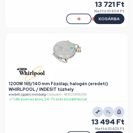
13 721 Ft
Nettó
10 804 Ft
KOSÁRBA
1200W 165/140 mm Főzőlap, halogén (eredeti)
WHIRLPOOL / INDESIT tűzhely
eredeti (gyári) minőség
•
Cikkszám: 481925998299
1 db ezen az áron, 24-72 órás kiszállítással
13 494 Ft
Nettó
10 625 Ft