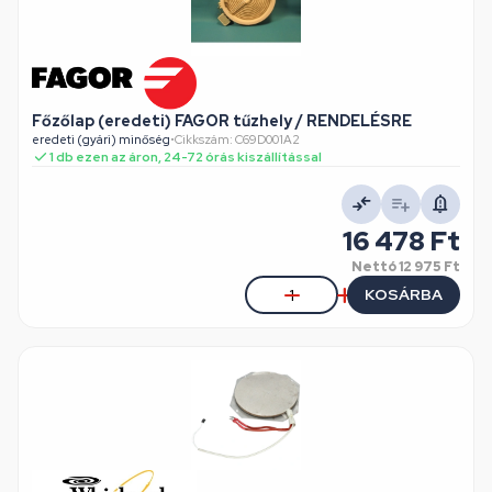
Főzőlap (eredeti) FAGOR tűzhely / RENDELÉSRE
eredeti (gyári) minőség
•
Cikkszám: C69D001A2
1 db ezen az áron, 24-72 órás kiszállítással
16 478 Ft
Nettó
12 975 Ft
KOSÁRBA