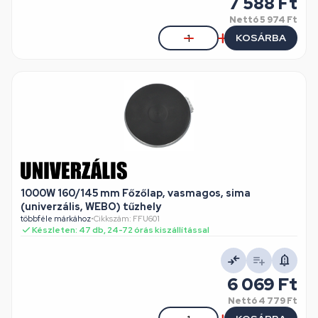
7 588 Ft
Nettó
5 974 Ft
KOSÁRBA
1000W 160/145 mm Főzőlap, vasmagos, sima
(univerzális, WEBO) tűzhely
többféle márkához
•
Cikkszám: FFU601
Készleten: 47 db, 24-72 órás kiszállítással
6 069 Ft
Nettó
4 779 Ft