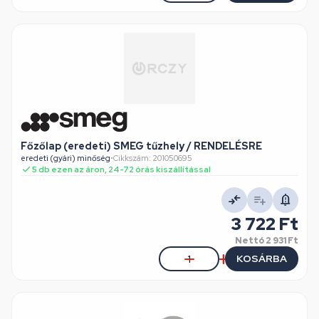
Főzőlap (eredeti) SMEG tűzhely / RENDELÉSRE
eredeti (gyári) minőség
•
Cikkszám: 201050695
5 db ezen az áron, 24-72 órás kiszállítással
3 722 Ft
Nettó
2 931 Ft
KOSÁRBA