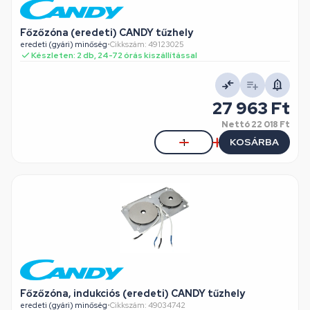
Főzőzóna (eredeti) CANDY tűzhely
eredeti (gyári) minőség
•
Cikkszám: 49123025
Készleten: 2 db, 24-72 órás kiszállítással
27 963 Ft
Nettó
22 018 Ft
KOSÁRBA
Főzőzóna, indukciós (eredeti) CANDY tűzhely
eredeti (gyári) minőség
•
Cikkszám: 49034742