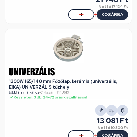
Nettó
17 124 Ft
KOSÁRBA
1200W 165/140 mm Főzőlap, kerámia (univerzális,
EIKA) UNIVERZÁLIS tűzhely
többféle márkához
•
Cikkszám: FFU610
Készleten: 3 db, 24-72 órás kiszállítással
13 081 Ft
Nettó
10 300 Ft
KOSÁRBA