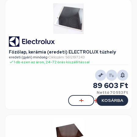
Főzőlap, kerámia (eredeti) ELECTROLUX tűzhely
eredeti (gyári) minőség
•
Cikkszám: 5612197243
1 db ezen az áron, 24-72 órás kiszállítással
89 603 Ft
Nettó
70 553 Ft
KOSÁRBA