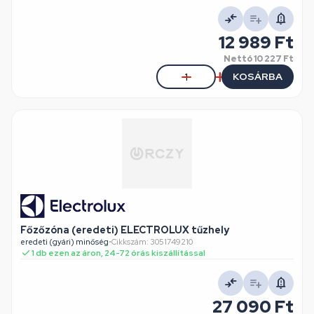
12 989 Ft
Nettó
10 227 Ft
KOSÁRBA
Főzőzóna (eredeti) ELECTROLUX tűzhely
eredeti (gyári) minőség
•
Cikkszám: 3051749210
1 db ezen az áron, 24-72 órás kiszállítással
27 090 Ft