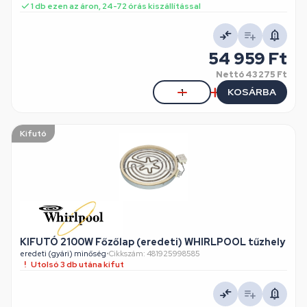
1 db ezen az áron, 24-72 órás kiszállítással
54 959 Ft
Nettó
43 275 Ft
KOSÁRBA
Kifutó
KIFUTÓ 2100W Főzőlap (eredeti) WHIRLPOOL tűzhely
eredeti (gyári) minőség
•
Cikkszám: 481925998585
Utolsó 3 db utána kifut