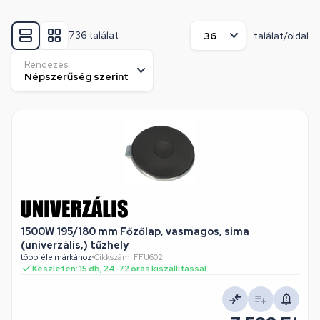
736 találat
találat/oldal
Rendezés:
1500W 195/180 mm Főzőlap, vasmagos, sima
(univerzális,) tűzhely
többféle márkához
•
Cikkszám: FFU602
Készleten: 15 db, 24-72 órás kiszállítással