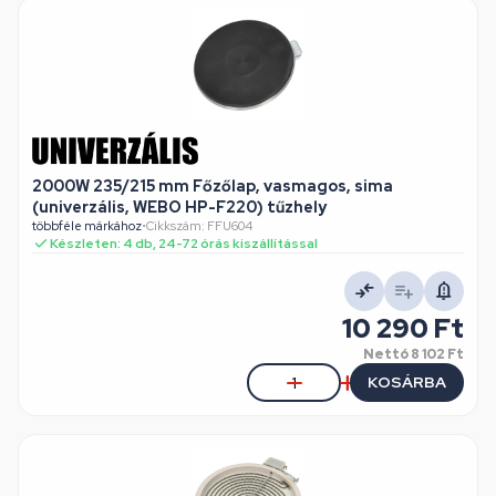
2000W 235/215 mm Főzőlap, vasmagos, sima
(univerzális, WEBO HP-F220) tűzhely
többféle márkához
•
Cikkszám: FFU604
Készleten: 4 db, 24-72 órás kiszállítással
10 290 Ft
Nettó
8 102 Ft
KOSÁRBA