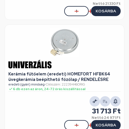
Nettó
21 330 Ft
KOSÁRBA
Kerámia fűtőelem (eredeti) HOMEFORT HFBK64
üvegkerámia beépíthető főzőlap / RENDELÉSRE
eredeti (gyári) minőség
•
Cikkszám: 22239446ORIG
6 db ezen az áron, 24-72 órás kiszállítással
31 713 Ft
Nettó
24 971 Ft
KOSÁRBA