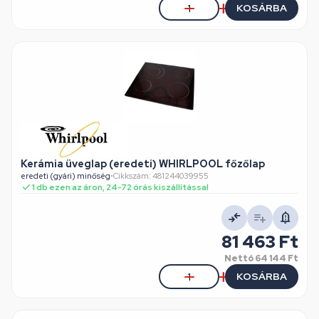
KOSÁRBA
Kerámia üveglap (eredeti) WHIRLPOOL főzőlap
eredeti (gyári) minőség
•
Cikkszám: 481244039955
1 db ezen az áron, 24-72 órás kiszállítással
81 463 Ft
Nettó
64 144 Ft
KOSÁRBA