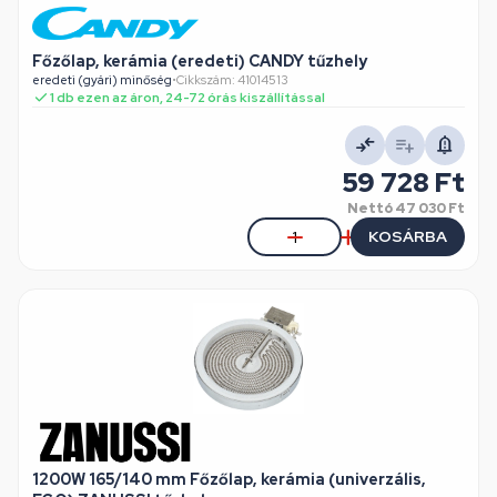
Főzőlap, kerámia (eredeti) CANDY tűzhely
eredeti (gyári) minőség
•
Cikkszám: 41014513
1 db ezen az áron, 24-72 órás kiszállítással
59 728 Ft
Nettó
47 030 Ft
KOSÁRBA
1200W 165/140 mm Főzőlap, kerámia (univerzális,