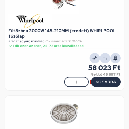
Fűtőzóna 3000W 145-210MM (eredeti) WHIRLPOOL
főzőlap
eredeti (gyári) minőség
•
Cikkszám: 481010707707
1 db ezen az áron, 24-72 órás kiszállítással
58 023 Ft
Nettó
45 687 Ft
KOSÁRBA