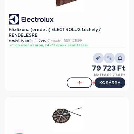
Főzőzóna (eredeti) ELECTROLUX tűzhely /
RENDELÉSRE
eredeti (gyári) minőség
•
Cikkszám: 5551121899
1 db ezen az áron, 24-72 órás kiszállítással
79 723 Ft
Nettó
62 774 Ft
KOSÁRBA