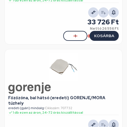
1 db ezen az áron, 24-72 órás kiszállítással
33 726 Ft
Nettó
26 556 Ft
KOSÁRBA
Főzőzóna, bal hátsó (eredeti) GORENJE/MORA
tűzhely
eredeti (gyári) minőség
•
Cikkszám: 707732
1 db ezen az áron, 24-72 órás kiszállítással