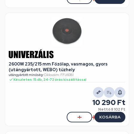
2600W 235/215 mm Főzőlap, vasmagos, gyors
(utángyártott, WEBO) tűzhely
utángyártott minőség
•
Cikkszám: FFU6081
Készleten: 15 db, 24-72 órás kiszállítással
10 290 Ft
Nettó
8 102 Ft
KOSÁRBA