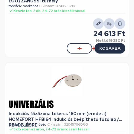
EGO) ZANUSSI tűzhely
többféle márkához
•
Cikkszám: 3740635218
Készleten: 2 db, 24-72 órás kiszállítással
24 613 Ft
Nettó
19 380 Ft
KOSÁRBA
Indukciós főzőzóna tekercs 160 mm (eredeti)
HOMEFORT HFBI64 indukciós beépíthető főzőlap /
RENDELÉSRE
eredeti (gyári) minőség
•
Cikkszám: 32045796ORIG
3 db ezen az áron, 24-72 órás kiszállítással