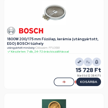
1800W 200/175 mm Főzőlap, kerámia (utángyártott,
EGO) BOSCH tűzhely
utángyártott minőség
•
Cikkszám: FFU3581
Készleten: 7 db, 24-72 órás kiszállítással
15 728 Ft
Nettó
12 384 Ft
KOSÁRBA