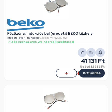
Főzőzóna, indukciós bal (eredeti) BEKO tűzhely
eredeti (gyári) minőség
•
Cikkszám: 162000192
2 db ezen az áron, 24-72 órás kiszállítással
41 131 Ft
Nettó
32 386 Ft
KOSÁRBA