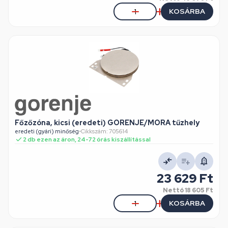
KOSÁRBA
Főzőzóna, kicsi (eredeti) GORENJE/MORA tűzhely
eredeti (gyári) minőség
•
Cikkszám: 705614
2 db ezen az áron, 24-72 órás kiszállítással
23 629 Ft
Nettó
18 605 Ft
KOSÁRBA