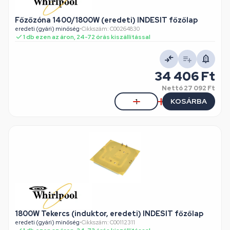
Főzőzóna 1400/1800W (eredeti) INDESIT főzőlap
eredeti (gyári) minőség
•
Cikkszám: C00264830
1 db ezen az áron, 24-72 órás kiszállítással
34 406 Ft
Nettó
27 092 Ft
KOSÁRBA
1800W Tekercs (induktor, eredeti) INDESIT főzőlap
eredeti (gyári) minőség
•
Cikkszám: C00112311