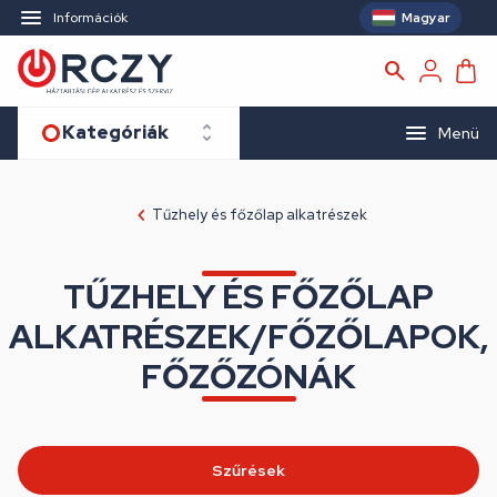
Magyar
Információk
Kategóriák
Menü
Tűzhely és főzőlap alkatrészek
TŰZHELY ÉS FŐZŐLAP
ALKATRÉSZEK/FŐZŐLAPOK,
FŐZŐZÓNÁK
Szűrések