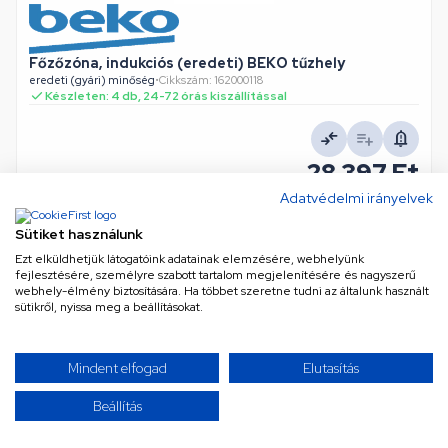
Főzőzóna, indukciós (eredeti) BEKO tűzhely
eredeti (gyári) minőség
•
Cikkszám: 162000118
Készleten: 4 db, 24-72 órás kiszállítással
28 397 Ft
Nettó
22 360 Ft
Adatvédelmi irányelvek
KOSÁRBA
Sütiket használunk
Ezt elküldhetjük látogatóink adatainak elemzésére, webhelyünk
fejlesztésére, személyre szabott tartalom megjelenítésére és nagyszerű
webhely-élmény biztosítására. Ha többet szeretne tudni az általunk használt
sütikről, nyissa meg a beállításokat.
Mindent elfogad
Elutasítás
Beállítás
Főzőlap (eredeti) ELECTROLUX tűzhely