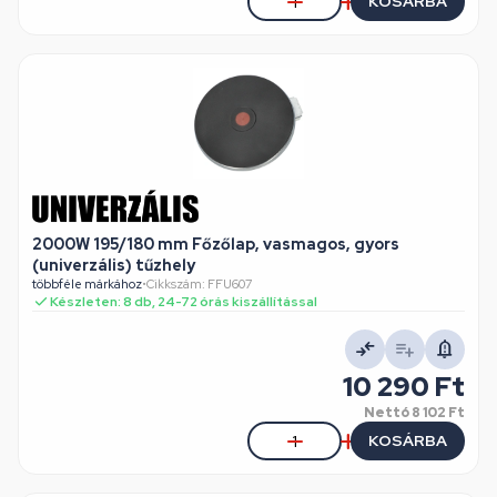
KOSÁRBA
2000W 195/180 mm Főzőlap, vasmagos, gyors
(univerzális) tűzhely
többféle márkához
•
Cikkszám: FFU607
Készleten: 8 db, 24-72 órás kiszállítással
10 290 Ft
Nettó
8 102 Ft
KOSÁRBA