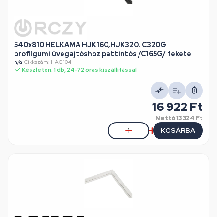
540x810 HELKAMA HJK160,HJK320, C320G
profilgumi üvegajtóshoz pattintós /C165G/ fekete
n/a
•
Cikkszám: HAG104
Készleten: 1 db, 24-72 órás kiszállítással
16 922 Ft
Nettó
13 324 Ft
KOSÁRBA