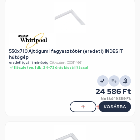
550x710 Ajtógumi fagyasztótér (eredeti) INDESIT
hűtőgép
eredeti (gyári) minőség
•
Cikkszám: C00114661
Készleten: 1 db, 24-72 órás kiszállítással
24 586 Ft
Nettó
19 359 Ft
KOSÁRBA