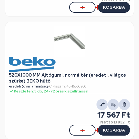
KOSÁRBA
520X1000 MM Ajtógumi, normáltér (eredeti, világos
szürke) BEKO hűtő
eredeti (gyári) minőség
•
Cikkszám: 4546860200
Készleten: 5 db, 24-72 órás kiszállítással
17 567 Ft
Nettó
13 832 Ft
KOSÁRBA