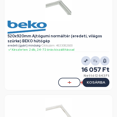
520x920mm Ajtógumi normáltér (eredeti, világos
szürke) BEKO hűtőgép
eredeti (gyári) minőség
•
Cikkszám: 4633082600
Készleten: 2 db, 24-72 órás kiszállítással
16 057 Ft
Nettó
12 643 Ft
KOSÁRBA