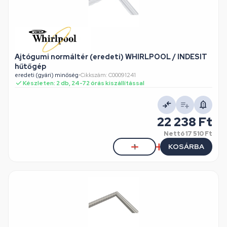
Ajtógumi normáltér (eredeti) WHIRLPOOL / INDESIT
hűtőgép
eredeti (gyári) minőség
•
Cikkszám: C00091241
Készleten: 2 db, 24-72 órás kiszállítással
22 238 Ft
Nettó
17 510 Ft
KOSÁRBA