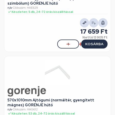
szimbólum) GORENJE hűtő
n/a
•
Cikkszám: HAE629
Készleten: 5 db, 24-72 órás kiszállítással
17 659 Ft
Nettó
13 905 Ft
KOSÁRBA
570x1010mm Ajtógumi (normáltér, gyengített
mágnes) GORENJE hűtő
n/a
•
Cikkszám: HAG612
Készleten: 53 db, 24-72 órás kiszállítással