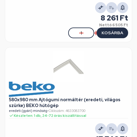
8 261 Ft
Nettó
6 505 Ft
KOSÁRBA
580x980 mm Ajtógumi normáltér (eredeti, világos
szürke) BEKO hűtőgép
eredeti (gyári) minőség
•
Cikkszám: 4633083700
Készleten: 1 db, 24-72 órás kiszállítással