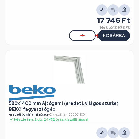
17 746 Ft
Nettó
13 973 Ft
KOSÁRBA
580x1400 mm Ajtógumi (eredeti, világos szürke)
BEKO fagyasztógép
eredeti (gyári) minőség
•
Cikkszám: 4633081100
Készleten: 2 db, 24-72 órás kiszállítással