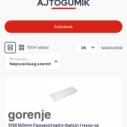
AJTÓGUMIK
Szűrések
1004 találat
találat/oldal
Rendezés:
515X160mm Fagyasztóajtó (belső) (+xxxx-os