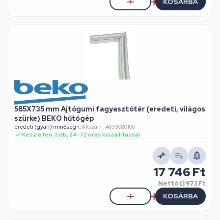
KOSÁRBA
585X735 mm Ajtógumi fagyasztótér (eredeti, világos
szürke) BEKO hűtőgép
eredeti (gyári) minőség
•
Cikkszám: 4633080100
Készleten: 2 db, 24-72 órás kiszállítással
17 746 Ft
Nettó
13 973 Ft
KOSÁRBA