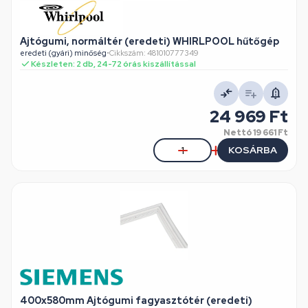
Ajtógumi, normáltér (eredeti) WHIRLPOOL hűtőgép
eredeti (gyári) minőség
•
Cikkszám: 481010777349
Készleten: 2 db, 24-72 órás kiszállítással
24 969 Ft
Nettó
19 661 Ft
KOSÁRBA
400x580mm Ajtógumi fagyasztótér (eredeti)