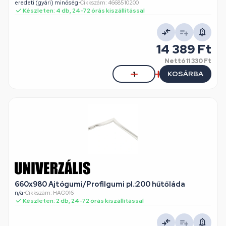
eredeti (gyári) minőség
•
Cikkszám: 4668510200
Készleten: 4 db, 24-72 órás kiszállítással
14 389 Ft
Nettó
11 330 Ft
KOSÁRBA
660x980 Ajtógumi/Profilgumi pl.:200 hűtőláda
n/a
•
Cikkszám: HAG016
Készleten: 2 db, 24-72 órás kiszállítással