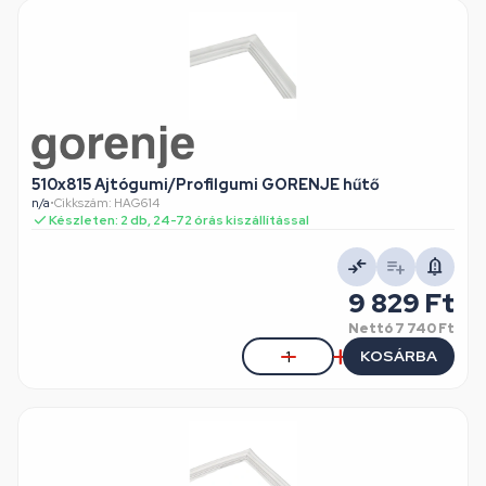
510x815 Ajtógumi/Profilgumi GORENJE hűtő
n/a
•
Cikkszám: HAG614
Készleten: 2 db, 24-72 órás kiszállítással
9 829 Ft
Nettó
7 740 Ft
KOSÁRBA