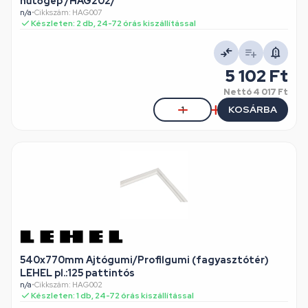
hűtőgép /HAG202/
n/a
•
Cikkszám: HAG007
Készleten: 2 db, 24-72 órás kiszállítással
5 102 Ft
Nettó
4 017 Ft
KOSÁRBA
540x770mm Ajtógumi/Profilgumi (fagyasztótér)
LEHEL pl.:125 pattintós
n/a
•
Cikkszám: HAG002
Készleten: 1 db, 24-72 órás kiszállítással