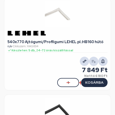
540x770 Ajtógumi/Profilgumi LEHEL pl.:HB160 hűtő
n/a
•
Cikkszám: HAG004
Készleten: 5 db, 24-72 órás kiszállítással
7 849 Ft
Nettó
6 180 Ft
KOSÁRBA