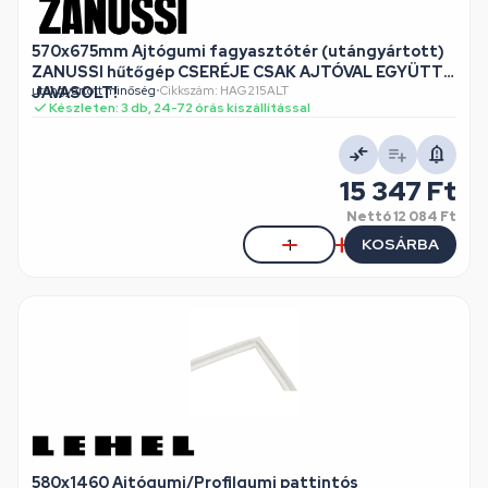
570x675mm Ajtógumi fagyasztótér (utángyártott)
ZANUSSI hűtőgép CSERÉJE CSAK AJTÓVAL EGYÜTT
JAVASOLT!
utángyártott minőség
•
Cikkszám: HAG215ALT
Készleten: 3 db, 24-72 órás kiszállítással
15 347 Ft
Nettó
12 084 Ft
KOSÁRBA
580x1460 Ajtógumi/Profilgumi pattintós