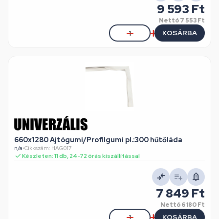
9 593 Ft
Nettó
7 553 Ft
KOSÁRBA
660x1280 Ajtógumi/Profilgumi pl.:300 hűtőláda
n/a
•
Cikkszám: HAG017
Készleten: 11 db, 24-72 órás kiszállítással
7 849 Ft
Nettó
6 180 Ft
KOSÁRBA