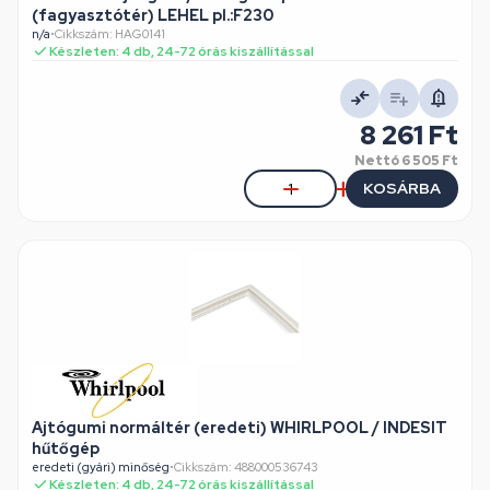
(fagyasztótér) LEHEL pl.:F230
n/a
•
Cikkszám: HAG0141
Készleten: 4 db, 24-72 órás kiszállítással
8 261 Ft
Nettó
6 505 Ft
KOSÁRBA
Ajtógumi normáltér (eredeti) WHIRLPOOL / INDESIT
hűtőgép
eredeti (gyári) minőség
•
Cikkszám: 488000536743
Készleten: 4 db, 24-72 órás kiszállítással