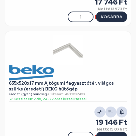
17 746 Ft
Nettó
13 973 Ft
KOSÁRBA
655x520x17 mm Ajtógumi fagyasztótér, világos
szürke (eredeti) BEKO hűtőgép
eredeti (gyári) minőség
•
Cikkszám: 4633082400
Készleten: 2 db, 24-72 órás kiszállítással
19 146 Ft
Nettó
15 076 Ft