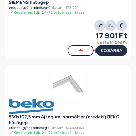
SIEMENS hűtőgép
eredeti (gyári) minőség
•
Cikkszám: 472123
Készleten: 1 db, 24-72 órás kiszállítással
17 901 Ft
Nettó
14 096 Ft
KOSÁRBA
530x102,5 mm Ajtógumi normáltér (eredeti) BEKO
hűtőgép
eredeti (gyári) minőség
•
Cikkszám: 4633081900
Készleten: 1 db, 24-72 órás kiszállítással