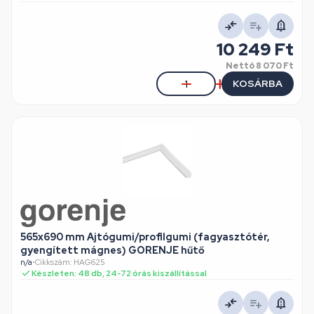
10 249 Ft
Nettó
8 070 Ft
KOSÁRBA
565x690 mm Ajtógumi/profilgumi (fagyasztótér,
gyengített mágnes) GORENJE hűtő
n/a
•
Cikkszám: HAG625
Készleten: 48 db, 24-72 órás kiszállítással