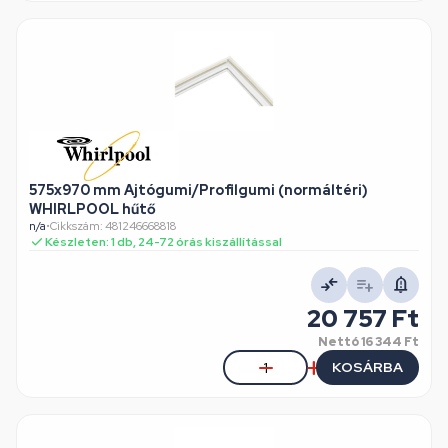
575x970 mm Ajtógumi/Profilgumi (normáltéri)
WHIRLPOOL hűtő
n/a
•
Cikkszám: 481246668818
Készleten: 1 db, 24-72 órás kiszállítással
20 757 Ft
Nettó
16 344 Ft
KOSÁRBA