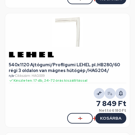
540x1120 Ajtógumi/Profilgumi LEHEL pl.:HB280/60
régi 3 oldalon van mágnes hűtőgép /HAG204/
n/a
•
Cikkszám: HAG009
Készleten: 17 db, 24-72 órás kiszállítással
7 849 Ft
Nettó
6 180 Ft
KOSÁRBA