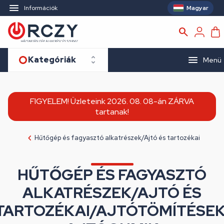
Magyar
Információk
Kategóriák
Menü
FIGYELEM! Üzleteink 2026. 08. 08-án ZÁRVA
tartanak!
Hűtőgép és fagyasztó alkatrészek/Ajtó és tartozékai
HŰTŐGÉP ÉS FAGYASZTÓ
ALKATRÉSZEK/AJTÓ ÉS
TARTOZÉKAI/AJTÓTÖMÍTÉSEK