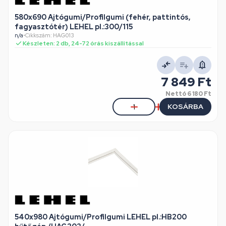
580x690 Ajtógumi/Profilgumi (fehér, pattintós,
fagyasztótér) LEHEL pl.:300/115
n/a
•
Cikkszám: HAG013
Készleten: 2 db, 24-72 órás kiszállítással
7 849 Ft
Nettó
6 180 Ft
KOSÁRBA
540x980 Ajtógumi/Profilgumi LEHEL pl.:HB200