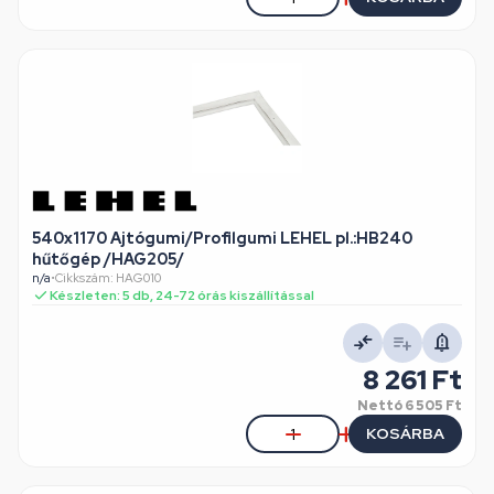
540x1170 Ajtógumi/Profilgumi LEHEL pl.:HB240
hűtőgép /HAG205/
n/a
•
Cikkszám: HAG010
Készleten: 5 db, 24-72 órás kiszállítással
8 261 Ft
Nettó
6 505 Ft
KOSÁRBA