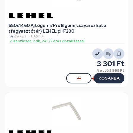
580x1460 Ajtógumi/Profilgumi csavarozható
(fagyasztótér) LEHEL pl.:F230
n/a
•
Cikkszám: HAG014
Készleten: 2 db, 24-72 órás kiszállítással
3 301 Ft
Nettó
2 599 Ft
KOSÁRBA