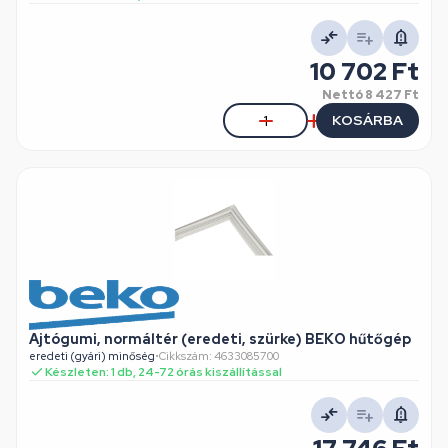
10 702 Ft
Nettó
8 427 Ft
KOSÁRBA
Ajtógumi, normáltér (eredeti, szürke) BEKO hűtőgép
eredeti (gyári) minőség
•
Cikkszám: 4633085700
Készleten: 1 db, 24-72 órás kiszállítással