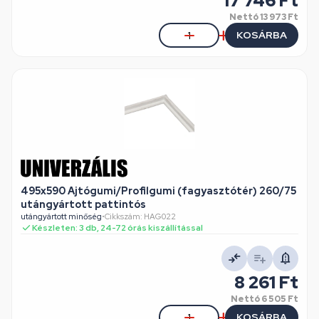
17 746 Ft
Nettó
13 973 Ft
KOSÁRBA
495x590 Ajtógumi/Profilgumi (fagyasztótér) 260/75
utángyártott pattintós
utángyártott minőség
•
Cikkszám: HAG022
Készleten: 3 db, 24-72 órás kiszállítással
8 261 Ft
Nettó
6 505 Ft
KOSÁRBA