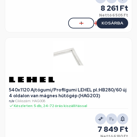
8 261 Ft
Nettó
6 505 Ft
KOSÁRBA
540x1120 Ajtógumi/Profilgumi LEHEL pl.:HB280/60 új
4 oldalon van mágnes hűtőgép (HAG203)
n/a
•
Cikkszám: HAG008
Készleten: 5 db, 24-72 órás kiszállítással
7 849 Ft
Nettó
6 180 Ft