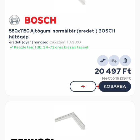
580x1150 Ajtógumi normáltér (eredeti) BOSCH
hűtőgép
eredeti (gyári) minőség
•
Cikkszám: HAG300
Készleten: 1 db, 24-72 órás kiszállítással
20 497 Ft
Nettó
16 139 Ft
KOSÁRBA