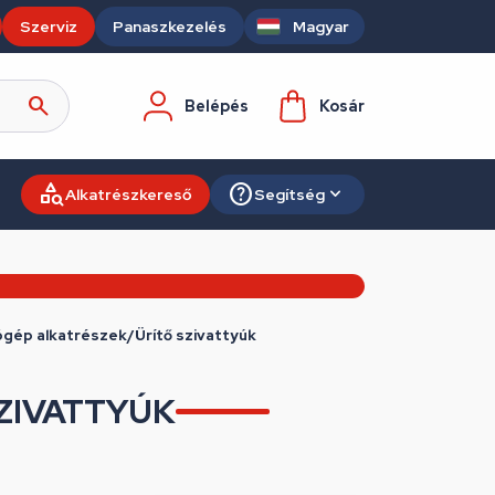
Szerviz
Panaszkezelés
Magyar
Belépés
Kosár
Alkatrészkereső
Segítség
ép alkatrészek/Ürítő szivattyúk
ZIVATTYÚK