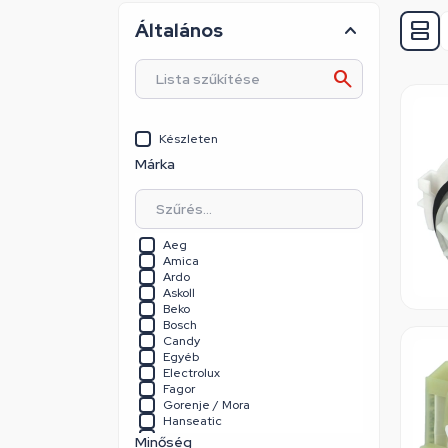
Általános
Készleten
Márka
Aeg
Amica
Ardo
Askoll
Beko
Bosch
Candy
Egyéb
Electrolux
Fagor
Gorenje / Mora
Hanseatic
Hausmeister
Minőség