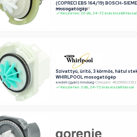
(COPRECI EBS 164/19) BOSCH-SIEM
mosogatógép
n/a
•
Cikkszám: MSI319
Készleten: 20 db, 24-72 órás kiszállítással
Szivattyú, ürítő, 3 körmös, hátul ste
WHIRLPOOL mosogatógép
eredeti (gyári) minőség
•
Cikkszám: 482000023392
Készleten: 3 db, 24-72 órás kiszállítással