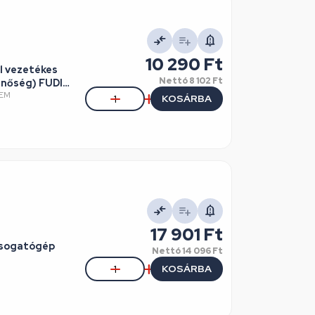
10 290 Ft
ul vezetékes
Nettó
8 102 Ft
inőség) FUDI
OEM
KOSÁRBA
17 901 Ft
osogatógép
Nettó
14 096 Ft
KOSÁRBA