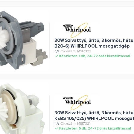
30W Szivattyú, ürítő, 3 körmös, hát
B20-6) WHIRLPOOL mosogatógép
n/a
•
Cikkszám: MSI7322
Készleten: 1 db, 24-72 órás kiszállítással
30W Szivattyú, ürítő, 3 körmös, hátu
KEBS 105/025) WHIRLPOOL mosoga
n/a
•
Cikkszám: MSI7321
Készleten: 5 db, 24-72 órás kiszállítással