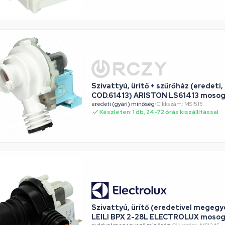
Szivattyú, ürítő + szűrőház (eredeti
COD.61413) ARISTON LS61413 moso
eredeti (gyári) minőség
•
Cikkszám: MSI515
Készleten: 1 db, 24-72 órás kiszállítással
Szivattyú, ürítő (eredetivel megegyező minőség)
LEILI BPX 2-28L ELECTROLUX moso