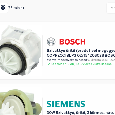
78 találat
Szivattyú ürítő (eredetivel megegy
COPRECCI BLP3 02/15 1208028 BOS
gyárival megegyező minőség
•
Cikkszám: 0063120
Készleten: 5 db, 24-72 órás kiszállítással
30W Szivattyú, ürítő, 3 körmös, hátu