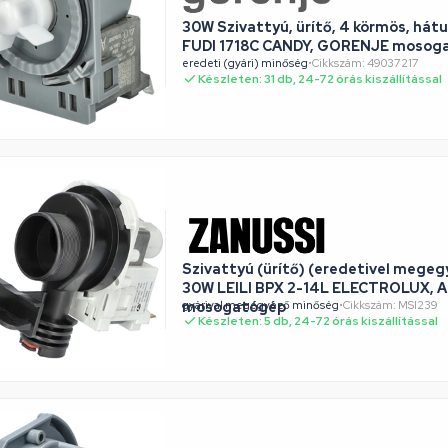
30W Szivattyú, ürítő, 4 körmös, hátu
FUDI 1718C CANDY, GORENJE mosog
eredeti (gyári) minőség
•
Cikkszám: 49037217
Készleten: 31 db, 24-72 órás kiszállítással
Szivattyú (ürítő) (eredetivel mege
30W LEILI BPX 2-14L ELECTROLUX, 
mosogatógép
gyárival megegyező minőség
•
Cikkszám: MSI239
Készleten: 5 db, 24-72 órás kiszállítással