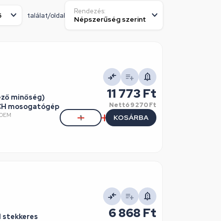
Rendezés:
találat/oldal
11 773 Ft
ező minőség)
Nettó
9 270 Ft
CH mosogatógép
0OEM
KOSÁRBA
6 868 Ft
l stekkeres