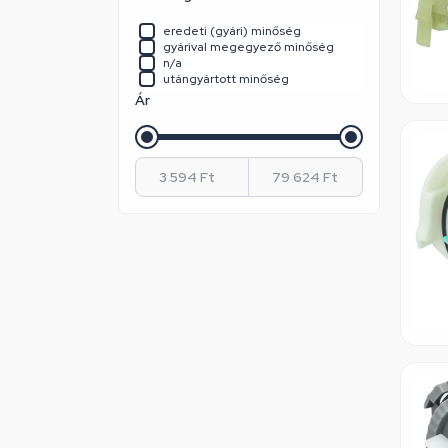
Indesit
Lg
eredeti (gyári) minőség
Miele
gyárival megegyező minőség
Pelgrim
n/a
Plaset
utángyártott minőség
Samsung
Ár
Siemens
Smeg
Teka
Tesla
Vestel
Whirlpool / Indesit
Zanussi