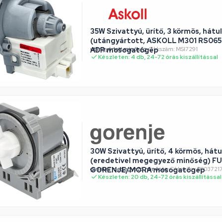
35W Szivattyú, ürítő, 3 körmös, hátu
(utángyártott, ASKOLL M301 RS06
ADP mosogatógép
utángyártott minőség
•
Cikkszám: MSI7291
Készleten: 4 db, 24-72 órás kiszállítással
30W Szivattyú, ürítő, 4 körmös, hátu
(eredetivel megegyező minőség) FU
GORENJE/MORA mosogatógép
gyárival megegyező minőség
•
Cikkszám: 490372
Készleten: 20 db, 24-72 órás kiszállítással