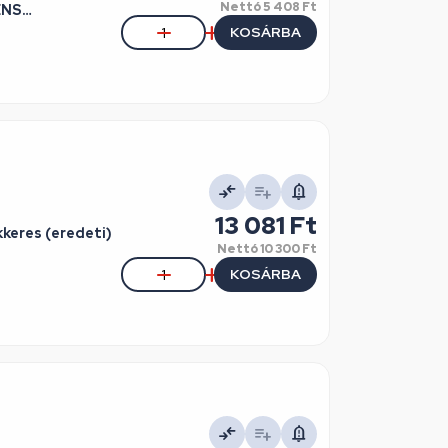
Nettó
5 408 Ft
ENS
KOSÁRBA
13 081 Ft
kkeres (eredeti)
Nettó
10 300 Ft
KOSÁRBA