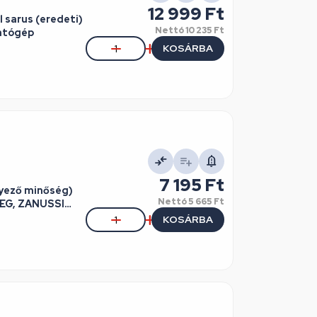
12 999 Ft
l sarus (eredeti)
Nettó
10 235 Ft
atógép
KOSÁRBA
7 195 Ft
gyező minőség)
Nettó
5 665 Ft
AEG, ZANUSSI
KOSÁRBA