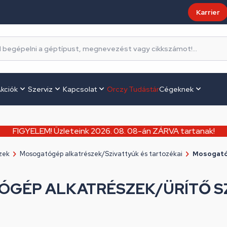
Karrier
kciók
Szerviz
Kapcsolat
Orczy Tudástár
Cégeknek
FIGYELEM! Üzleteink 2026. 08. 08-án ZÁRVA tartanak!
zek
Mosogatógép alkatrészek/Szivattyúk és tartozékai
Mosogatóg
GÉP ALKATRÉSZEK/ÜRÍTŐ S