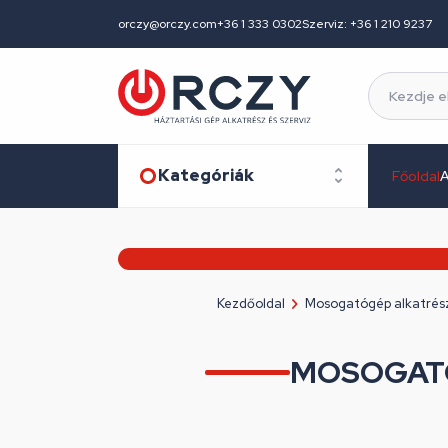
orczy@orczy.com
+36 1 333 0302
Szerviz: +36 1 210 9237
Kategóriák
Főoldal
A
Kezdőoldal
Mosogatógép alkatrés
MOSOGATÓ