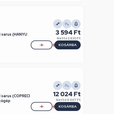
3 594 Ft
ul sarus (HANYU
Nettó
2 830 Ft
KOSÁRBA
12 024 Ft
l sarus (COPRECI
Nettó
9 467 Ft
tógép
KOSÁRBA