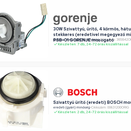
30W Szivattyú, ürítő, 4 körmös, hát
stekkeres (eredetivel megegyező m
PSB-01 GORENJE mosogató
gyárival megegyező minőség
•
Cikkszám: 385842
Készleten: 7 db, 24-72 órás kiszállítással
Szivattyú ürítő (eredeti) BOSCH m
eredeti (gyári) minőség
•
Cikkszám: 00631200ORIG
Készleten: 2 db, 24-72 órás kiszállítással