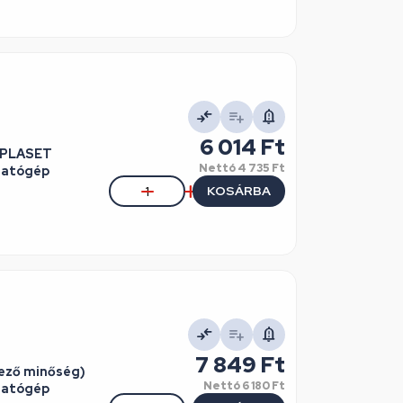
6 014 Ft
, PLASET
Nettó
4 735 Ft
gatógép
KOSÁRBA
7 849 Ft
Nettó
6 180 Ft
gatógép