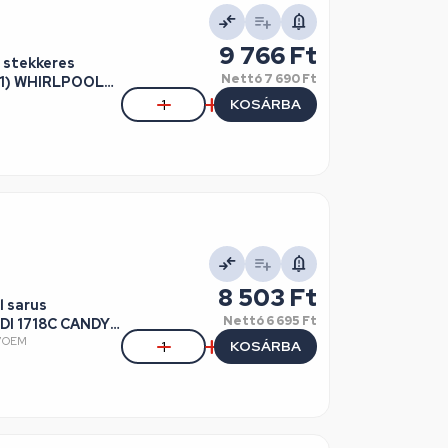
9 766 Ft
l stekkeres
Nettó
7 690 Ft
51) WHIRLPOOL
KOSÁRBA
8 503 Ft
l sarus
Nettó
6 695 Ft
DI 1718C CANDY,
17OEM
KOSÁRBA