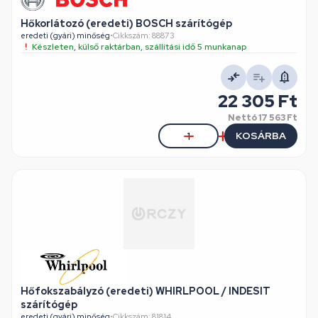
Hőkorlátozó (eredeti) BOSCH szárítógép
eredeti (gyári) minőség
•
Cikkszám: 88873
Készleten, külső raktárban, szállítási idő 5 munkanap
22 305 Ft
Nettó
17 563 Ft
KOSÁRBA
Hőfokszabályzó (eredeti) WHIRLPOOL / INDESIT
szárítógép
eredeti (gyári) minőség
•
Cikkszám: 81814