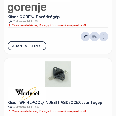
Klixon GORENJE szárítógép
n/a
•
Cikkszám: MHK602
Csak rendelésre, 15 vagy több munkanapon belül
AJÁNLATKÉRÉS
Klixon WHIRLPOOL/INDESIT ASD70CEX szárítógép
n/a
•
Cikkszám: MHK506
Csak rendelésre, 15 vagy több munkanapon belül