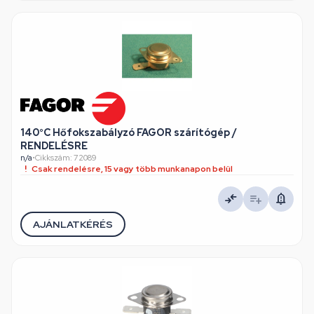
140°C Hőfokszabályzó FAGOR szárítógép /
RENDELÉSRE
n/a
•
Cikkszám: 72089
Csak rendelésre, 15 vagy több munkanapon belül
AJÁNLATKÉRÉS