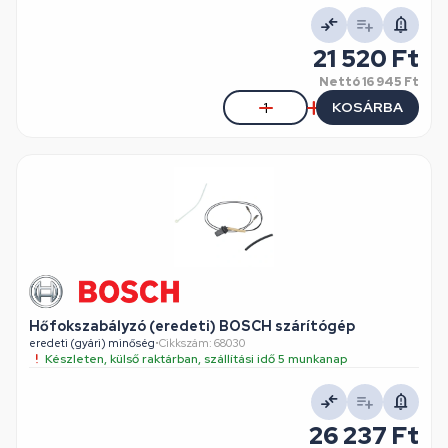
21 520 Ft
Nettó
16 945 Ft
KOSÁRBA
Hőfokszabályzó (eredeti) BOSCH szárítógép
eredeti (gyári) minőség
•
Cikkszám: 68030
Készleten, külső raktárban, szállítási idő 5 munkanap
26 237 Ft