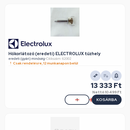
Hőkorlátozó (eredeti) ELECTROLUX tűzhely
eredeti (gyári) minőség
•
Cikkszám: 62002
Csak rendelésre, 12 munkanapon belül
13 333 Ft
Nettó
10 499 Ft
KOSÁRBA