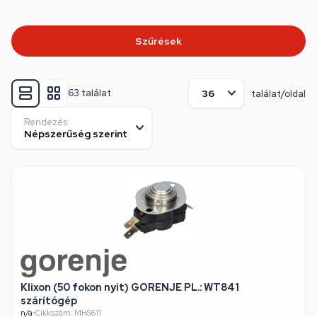
Szűrések
63 találat
találat/oldal
Rendezés:
Klixon (50 fokon nyit) GORENJE PL.: WT841
szárítógép
n/a
•
Cikkszám: MHS611