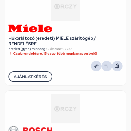
Hőkorlátozó (eredeti) MIELE szárítógép /
RENDELÉSRE
eredeti (gyári) minőség
•
Cikkszám: 97745
Csak rendelésre, 15 vagy több munkanapon belül
AJÁNLATKÉRÉS