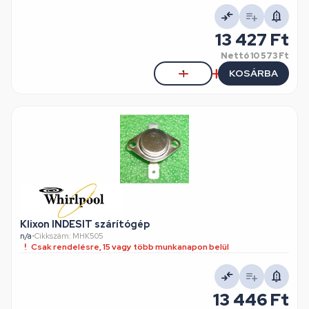
13 427 Ft
Nettó
10 573 Ft
KOSÁRBA
Klixon INDESIT szárítógép
n/a
•
Cikkszám: MHK505
Csak rendelésre, 15 vagy több munkanapon belül
13 446 Ft