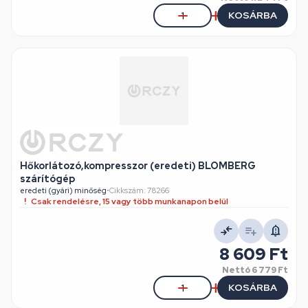
KOSÁRBA
Hőkorlátozó,kompresszor (eredeti) BLOMBERG
szárítógép
eredeti (gyári) minőség
•
Cikkszám: 78266
Csak rendelésre, 15 vagy több munkanapon belül
8 609 Ft
Nettó
6 779 Ft
KOSÁRBA