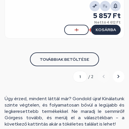
5 857 Ft
Nettó
4 612 Ft
KOSÁRBA
TOVÁBBIAK BETÖLTÉSE
/ 2
Úgy érzed, mindent láttál már? Gondold újra! Kínálatunk
szinte végtelen, és folyamatosan bővül a legújabb és
legkeresettebb termékekkel. Ne maradj le semmiről!
Görgess tovább, és merülj el a választékban – a
következő kattintás akár a tökéletes találat is lehet!