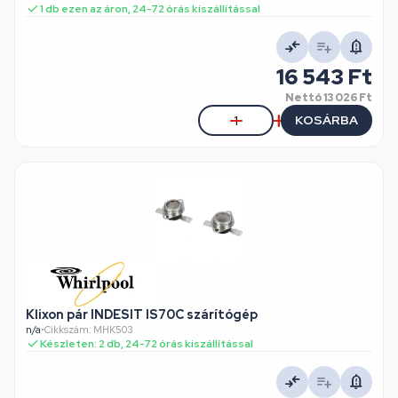
1 db ezen az áron, 24-72 órás kiszállítással
16 543 Ft
Nettó
13 026 Ft
KOSÁRBA
Klixon pár INDESIT IS70C szárítógép
n/a
•
Cikkszám: MHK503
Készleten: 2 db, 24-72 órás kiszállítással