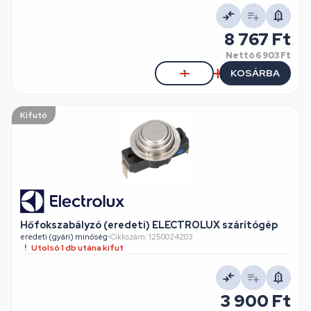
8 767 Ft
Nettó
6 903 Ft
KOSÁRBA
Kifutó
Hőfokszabályzó (eredeti) ELECTROLUX szárítógép
eredeti (gyári) minőség
•
Cikkszám: 1250024203
Utolsó 1 db utána kifut
3 900 Ft