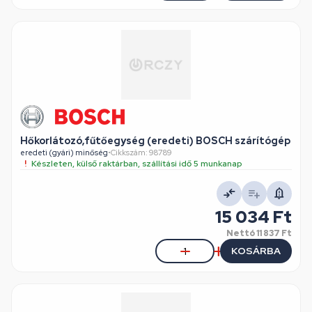
Hőkorlátozó,fűtőegység (eredeti) BOSCH szárítógép
eredeti (gyári) minőség
•
Cikkszám: 98789
Készleten, külső raktárban, szállítási idő 5 munkanap
15 034 Ft
Nettó
11 837 Ft
KOSÁRBA