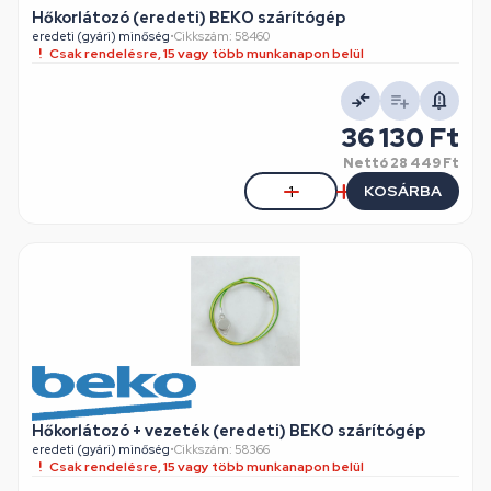
Hőkorlátozó (eredeti) BEKO szárítógép
eredeti (gyári) minőség
•
Cikkszám: 58460
Csak rendelésre, 15 vagy több munkanapon belül
36 130 Ft
Nettó
28 449 Ft
KOSÁRBA
Hőkorlátozó + vezeték (eredeti) BEKO szárítógép
eredeti (gyári) minőség
•
Cikkszám: 58366
Csak rendelésre, 15 vagy több munkanapon belül