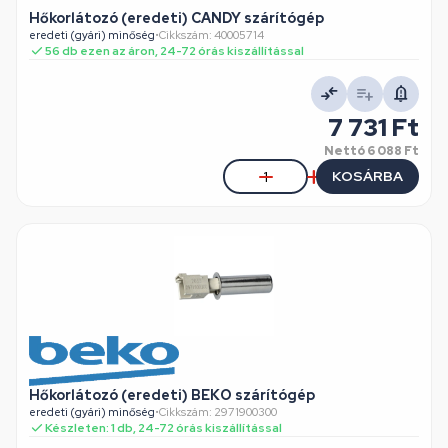
Hőkorlátozó (eredeti) CANDY szárítógép
eredeti (gyári) minőség
•
Cikkszám: 40005714
56 db ezen az áron, 24-72 órás kiszállítással
7 731 Ft
Nettó
6 088 Ft
KOSÁRBA
Hőkorlátozó (eredeti) BEKO szárítógép
eredeti (gyári) minőség
•
Cikkszám: 2971900300
Készleten: 1 db, 24-72 órás kiszállítással