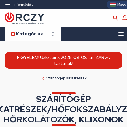
Magy
Információk
Kategóriák
FIGYELEM! Üzleteink 2026. 08. 08-án ZÁRVA
tartanak!
Szárítógép alkatrészek
SZÁRÍTÓGÉP
KATRÉSZEK/HŐFOKSZABÁLYZ
HŐRKOLÁTOZÓK, KLIXONOK