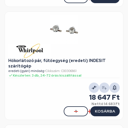
Hőkorlátozó pár, fűtőegység (eredeti) INDESIT
szárítógép
eredeti (gyári) minőség
•
Cikkszám: C00306861
Készleten: 3 db, 24-72 órás kiszállítással
18 647 Ft
Nettó
14 683 Ft
KOSÁRBA