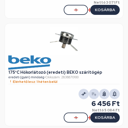
Nettó
3 071 Ft
KOSÁRBA
175°C Hőkorlátozó (eredeti) BEKO szárítógép
eredeti (gyári) minőség
•
Cikkszám: 2838870100
Elérhető lesz: 1 héten belül
6 456 Ft
Nettó
5 084 Ft
KOSÁRBA