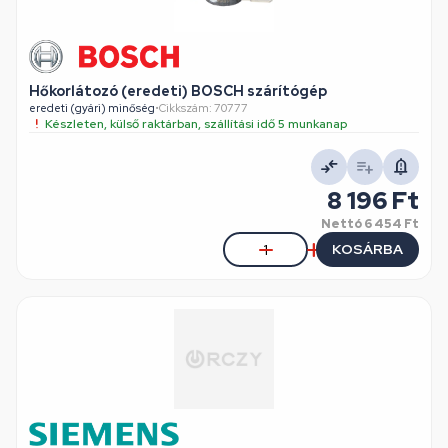
Hőkorlátozó (eredeti) BOSCH szárítógép
eredeti (gyári) minőség
•
Cikkszám: 70777
Készleten, külső raktárban, szállítási idő 5 munkanap
8 196 Ft
Nettó
6 454 Ft
KOSÁRBA