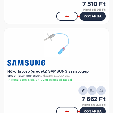
7 510 Ft
Nettó
5 913 Ft
KOSÁRBA
Hőkorlátozó (eredeti) SAMSUNG szárítógép
eredeti (gyári) minőség
•
Cikkszám: DC9010128G
Készleten: 5 db, 24-72 órás kiszállítással
7 662 Ft
Nettó
6 033 Ft
KOSÁRBA