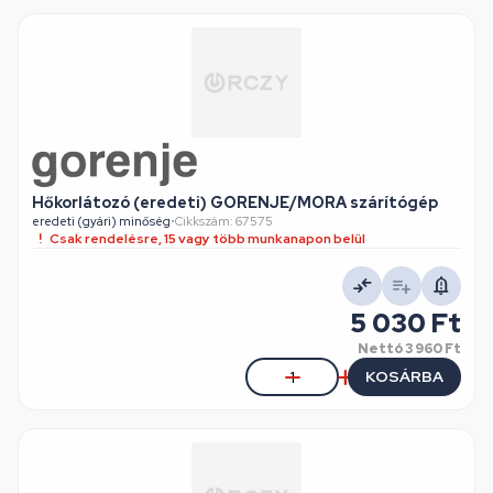
Hőkorlátozó (eredeti) GORENJE/MORA szárítógép
eredeti (gyári) minőség
•
Cikkszám: 67575
Csak rendelésre, 15 vagy több munkanapon belül
5 030 Ft
Nettó
3 960 Ft
KOSÁRBA