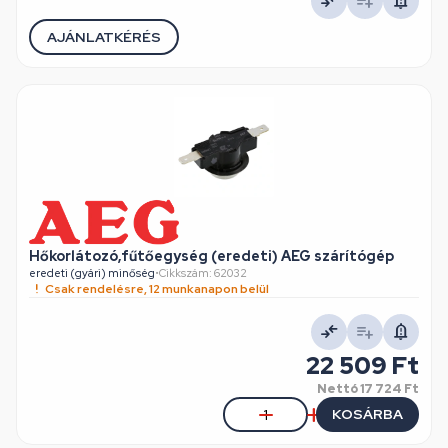
AJÁNLATKÉRÉS
Hőkorlátozó,fűtőegység (eredeti) AEG szárítógép
eredeti (gyári) minőség
•
Cikkszám: 62032
Csak rendelésre, 12 munkanapon belül
22 509 Ft
Nettó
17 724 Ft
KOSÁRBA