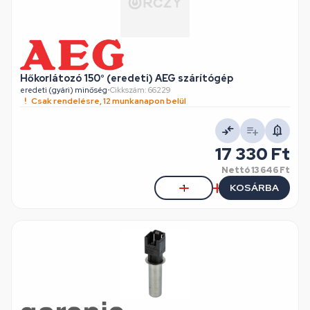
Hőkorlátozó 150° (eredeti) AEG szárítógép
eredeti (gyári) minőség
•
Cikkszám: 66229
Csak rendelésre, 12 munkanapon belül
17 330 Ft
Nettó
13 646 Ft
KOSÁRBA