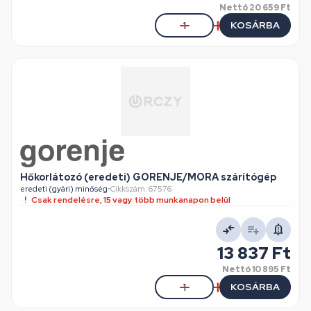
Nettó
20 659 Ft
KOSÁRBA
Hőkorlátozó (eredeti) GORENJE/MORA szárítógép
eredeti (gyári) minőség
•
Cikkszám: 67576
Csak rendelésre, 15 vagy több munkanapon belül
13 837 Ft
Nettó
10 895 Ft
KOSÁRBA