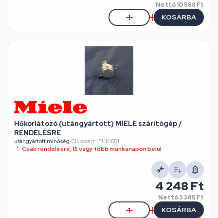
Nettó
10 588 Ft
KOSÁRBA
Hőkorlátozó (utángyártott) MIELE szárítógép /
RENDELÉSRE
utángyártott minőség
•
Cikkszám: FHK1651
Csak rendelésre, 15 vagy több munkanapon belül
4 248 Ft
Nettó
3 345 Ft
KOSÁRBA