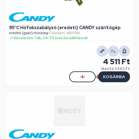
95°C Hőfokszabályzó (eredeti) CANDY szárítógép
eredeti (gyári) minőség
•
Cikkszám: 40011108
Készleten: 1 db, 24-72 órás kiszállítással
4 511 Ft
Nettó
3 552 Ft
KOSÁRBA