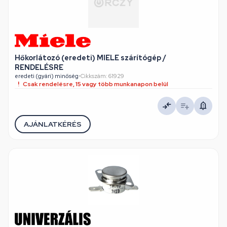
Hőkorlátozó (eredeti) MIELE szárítógép /
RENDELÉSRE
eredeti (gyári) minőség
•
Cikkszám: 61929
Csak rendelésre, 15 vagy több munkanapon belül
AJÁNLATKÉRÉS