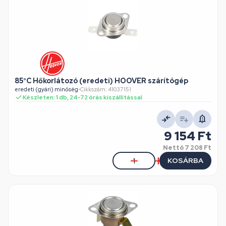
85°C Hőkorlátozó (eredeti) HOOVER szárítógép
eredeti (gyári) minőség
•
Cikkszám: 41037151
Készleten: 1 db, 24-72 órás kiszállítással
9 154 Ft
Nettó
7 208 Ft
KOSÁRBA