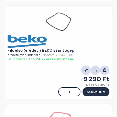
Filc első (eredeti) BEKO szárítógép
eredeti (gyári) minőség
•
Cikkszám: 2963330400
Készleten: 1 db, 24-72 órás kiszállítással
9 290 Ft
Nettó
7 315 Ft
KOSÁRBA