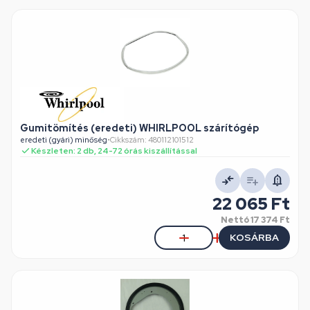
Gumitömítés (eredeti) WHIRLPOOL szárítógép
eredeti (gyári) minőség
•
Cikkszám: 480112101512
Készleten: 2 db, 24-72 órás kiszállítással
22 065 Ft
Nettó
17 374 Ft
KOSÁRBA