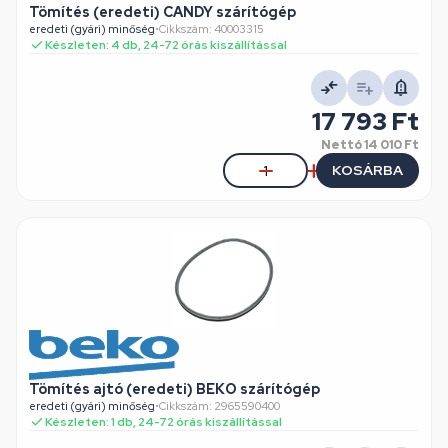
Tömítés (eredeti) CANDY szárítógép
eredeti (gyári) minőség
•
Cikkszám: 40003315
Készleten: 4 db, 24-72 órás kiszállítással
17 793 Ft
Nettó
14 010 Ft
KOSÁRBA
Tömítés ajtó (eredeti) BEKO szárítógép
eredeti (gyári) minőség
•
Cikkszám: 2965590400
Készleten: 1 db, 24-72 órás kiszállítással