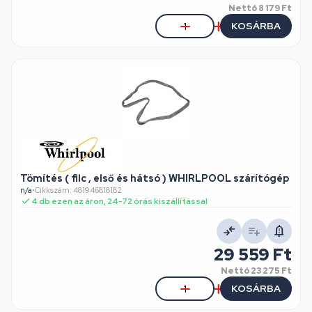
Nettó
8 179 Ft
KOSÁRBA
Tömítés ( filc , első és hátsó ) WHIRLPOOL szárítógép
n/a
•
Cikkszám: 481946818182
4 db ezen az áron, 24-72 órás kiszállítással
29 559 Ft
Nettó
23 275 Ft
KOSÁRBA