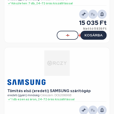
Készleten: 7 db, 24-72 órás kiszállítással
15 035 Ft
Nettó
11 839 Ft
KOSÁRBA
Tömítés első (eredeti) SAMSUNG szárítógép
eredeti (gyári) minőség
•
Cikkszám: DC6200696B
1 db ezen az áron, 24-72 órás kiszállítással