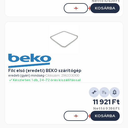
Nettó
10 639 Ft
KOSÁRBA
Filc első (eredeti) BEKO szárítógép
eredeti (gyári) minőség
•
Cikkszám: 2963330100
Készleten: 1 db, 24-72 órás kiszállítással
11 921 Ft
Nettó
9 386 Ft
KOSÁRBA