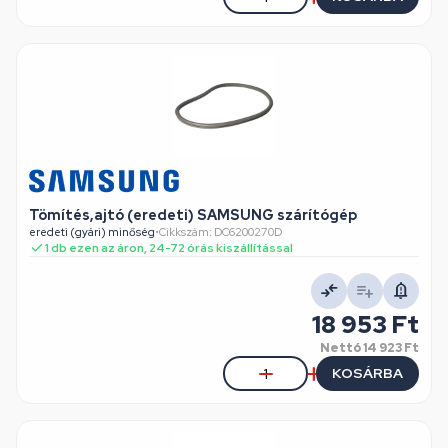
Tömítés,ajtó (eredeti) SAMSUNG szárítógép
eredeti (gyári) minőség
•
Cikkszám: DC6200270D
1 db ezen az áron, 24-72 órás kiszállítással
18 953 Ft
Nettó
14 923 Ft
KOSÁRBA