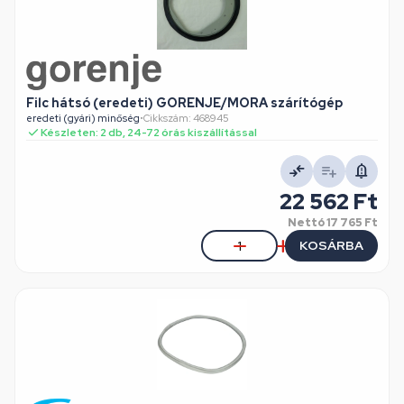
Filc hátsó (eredeti) GORENJE/MORA szárítógép
eredeti (gyári) minőség
•
Cikkszám: 468945
Készleten: 2 db, 24-72 órás kiszállítással
22 562 Ft
Nettó
17 765 Ft
KOSÁRBA