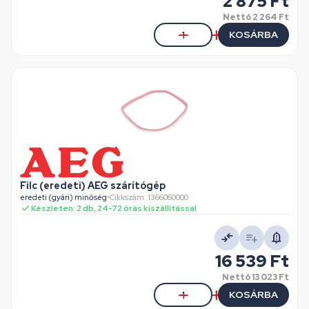
2 875 Ft
Nettó
2 264 Ft
KOSÁRBA
Filc (eredeti) AEG szárítógép
eredeti (gyári) minőség
•
Cikkszám: 1366060000
Készleten: 2 db, 24-72 órás kiszállítással
16 539 Ft
Nettó
13 023 Ft
KOSÁRBA