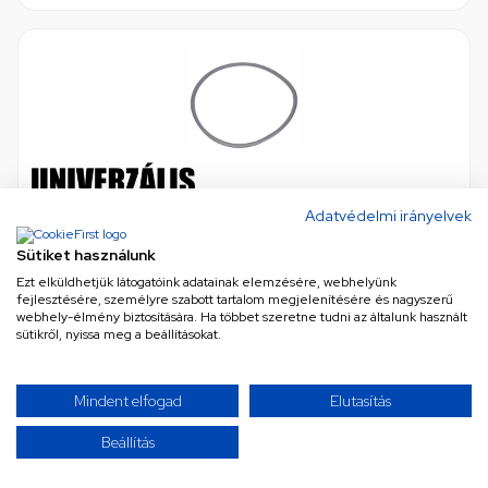
Ajtótömítés, gumi (eredeti) HOMEFORT HSZH81UW
Adatvédelmi irányelvek
szárítógép / RENDELÉSRE
Sütiket használunk
eredeti (gyári) minőség
•
Cikkszám: 12638200000019ORIG
2 db ezen az áron, 24-72 órás kiszállítással
Ezt elküldhetjük látogatóink adatainak elemzésére, webhelyünk
fejlesztésére, személyre szabott tartalom megjelenítésére és nagyszerű
webhely-élmény biztosítására. Ha többet szeretne tudni az általunk használt
sütikről, nyissa meg a beállításokat.
9 524 Ft
Nettó
7 499 Ft
Mindent elfogad
Elutasítás
KOSÁRBA
Beállítás