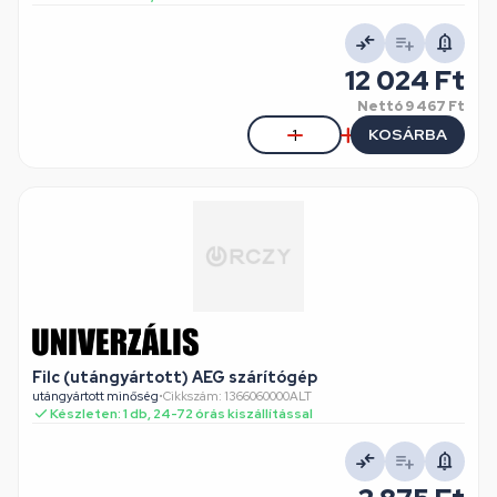
12 024 Ft
Nettó
9 467 Ft
KOSÁRBA
Filc (utángyártott) AEG szárítógép
utángyártott minőség
•
Cikkszám: 1366060000ALT
Készleten: 1 db, 24-72 órás kiszállítással