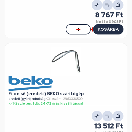
8 767 Ft
Nettó
6 903 Ft
KOSÁRBA
Filc első (eredeti) BEKO szárítógép
eredeti (gyári) minőség
•
Cikkszám: 2963330500
Készleten: 1 db, 24-72 órás kiszállítással
13 512 Ft