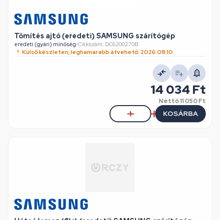
Tömítés ajtó (eredeti) SAMSUNG szárítógép
eredeti (gyári) minőség
•
Cikkszám: DC6200270B
Külső készleten, leghamarabb átvehető: 2026.08.10.
14 034 Ft
Nettó
11 050 Ft
KOSÁRBA