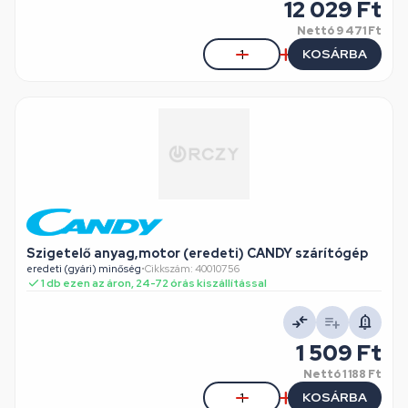
12 029 Ft
Nettó
9 471 Ft
KOSÁRBA
Szigetelő anyag,motor (eredeti) CANDY szárítógép
eredeti (gyári) minőség
•
Cikkszám: 40010756
1 db ezen az áron, 24-72 órás kiszállítással
1 509 Ft
Nettó
1 188 Ft
KOSÁRBA