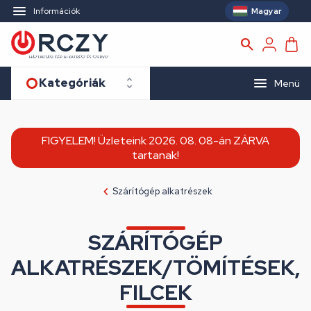
Magyar
Információk
Kategóriák
Menü
FIGYELEM! Üzleteink 2026. 08. 08-án ZÁRVA
tartanak!
Szárítógép alkatrészek
SZÁRÍTÓGÉP
ALKATRÉSZEK/TÖMÍTÉSEK,
FILCEK