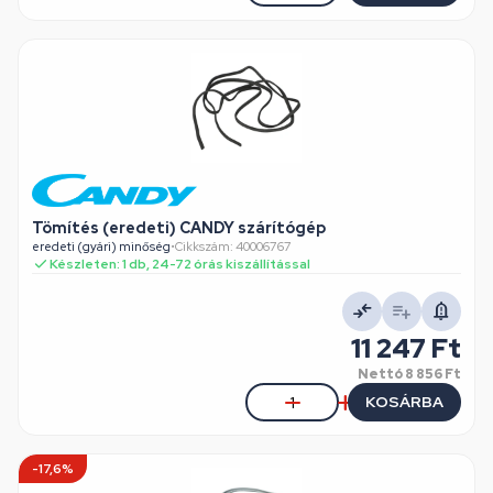
Tömítés (eredeti) CANDY szárítógép
eredeti (gyári) minőség
•
Cikkszám: 40006767
Készleten: 1 db, 24-72 órás kiszállítással
11 247 Ft
Nettó
8 856 Ft
KOSÁRBA
-17,6%