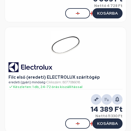
Nettó
4 728 Ft
KOSÁRBA
Filc első (eredeti) ELECTROLUX szárítógép
eredeti (gyári) minőség
•
Cikkszám: 8077086018
Készleten: 1 db, 24-72 órás kiszállítással
14 389 Ft
Nettó
11 330 Ft
KOSÁRBA