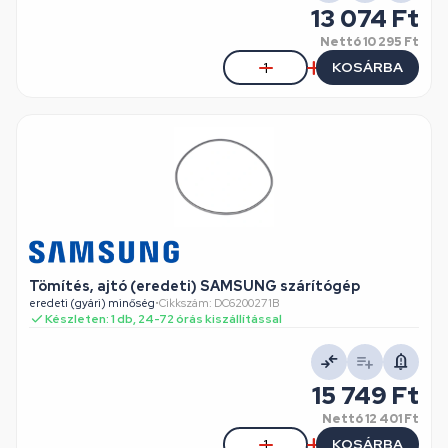
13 074 Ft
Nettó
10 295 Ft
KOSÁRBA
Tömítés, ajtó (eredeti) SAMSUNG szárítógép
eredeti (gyári) minőség
•
Cikkszám: DC6200271B
Készleten: 1 db, 24-72 órás kiszállítással
15 749 Ft
Nettó
12 401 Ft
KOSÁRBA