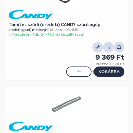
Tömítés szűrő (eredeti) CANDY szárítógép
eredeti (gyári) minőség
•
Cikkszám: 40004815
Készleten: 1 db, 24-72 órás kiszállítással
9 369 Ft
Nettó
7 378 Ft
KOSÁRBA