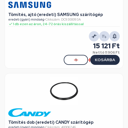
Tömítés, ajtó (eredeti) SAMSUNG szárítógép
eredeti (gyári) minőség
•
Cikkszám: DC9300093A
1 db ezen az áron, 24-72 órás kiszállítással
15 121 Ft
Nettó
11 906 Ft
KOSÁRBA
Tömítés dob (eredeti) CANDY szárítógép
eredeti (gyári) minőség
•
Cikkszám: 40006246