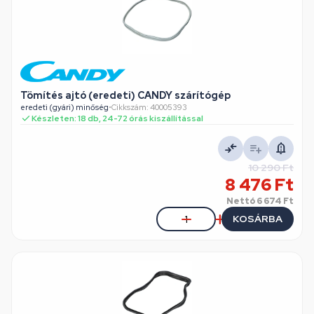
Tömítés ajtó (eredeti) CANDY szárítógép
eredeti (gyári) minőség
•
Cikkszám: 40005393
Készleten: 18 db, 24-72 órás kiszállítással
10 290 Ft
8 476 Ft
Nettó
6 674 Ft
KOSÁRBA