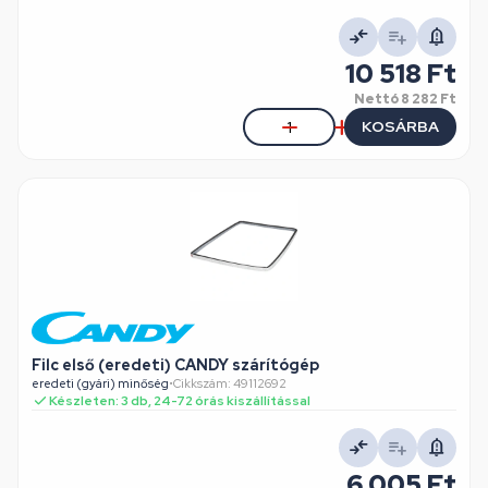
10 518 Ft
Nettó
8 282 Ft
KOSÁRBA
Filc első (eredeti) CANDY szárítógép
eredeti (gyári) minőség
•
Cikkszám: 49112692
Készleten: 3 db, 24-72 órás kiszállítással
6 005 Ft