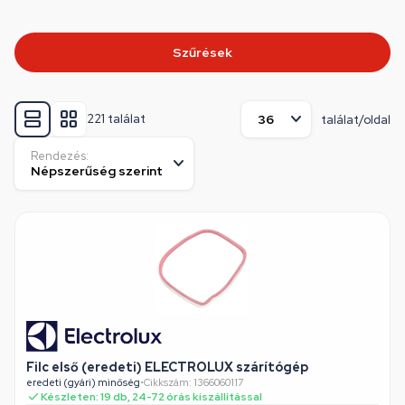
Szűrések
221 találat
találat/oldal
Rendezés:
Filc első (eredeti) ELECTROLUX szárítógép
eredeti (gyári) minőség
•
Cikkszám: 1366060117
Készleten: 19 db, 24-72 órás kiszállítással