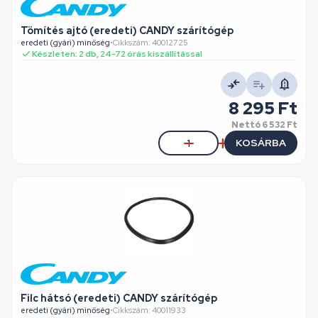
Tömítés ajtó (eredeti) CANDY szárítógép
eredeti (gyári) minőség
•
Cikkszám: 40012725
Készleten: 2 db, 24-72 órás kiszállítással
8 295 Ft
Nettó
6 532 Ft
KOSÁRBA
Filc hátsó (eredeti) CANDY szárítógép
eredeti (gyári) minőség
•
Cikkszám: 40011933