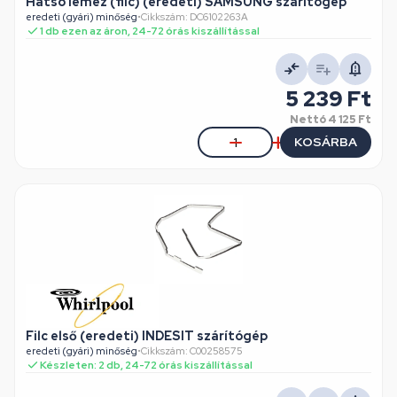
Hátsó lemez (filc) (eredeti) SAMSUNG szárítógép
eredeti (gyári) minőség
•
Cikkszám: DC6102263A
1 db ezen az áron, 24-72 órás kiszállítással
5 239 Ft
Nettó
4 125 Ft
KOSÁRBA
Filc első (eredeti) INDESIT szárítógép
eredeti (gyári) minőség
•
Cikkszám: C00258575
Készleten: 2 db, 24-72 órás kiszállítással