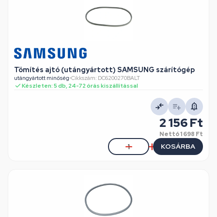
Tömítés ajtó (utángyártott) SAMSUNG szárítógép
utángyártott minőség
•
Cikkszám: DC6200270BALT
Készleten: 5 db, 24-72 órás kiszállítással
2 156 Ft
Nettó
1 698 Ft
KOSÁRBA