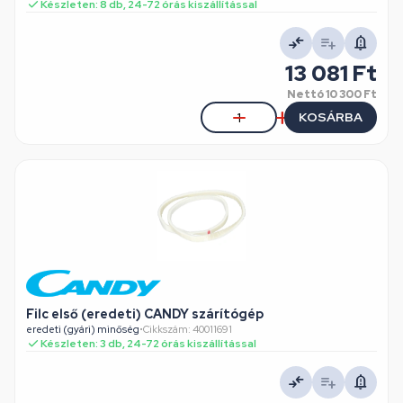
Készleten: 8 db, 24-72 órás kiszállítással
13 081 Ft
Nettó
10 300 Ft
KOSÁRBA
Filc első (eredeti) CANDY szárítógép
eredeti (gyári) minőség
•
Cikkszám: 40011691
Készleten: 3 db, 24-72 órás kiszállítással