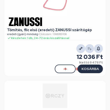
Tömítés, filc első (eredeti) ZANUSSI szárítógép
eredeti (gyári) minőség
•
Cikkszám: 1368089106
Készleten: 1 db, 24-72 órás kiszállítással
12 036 Ft
Nettó
9 478 Ft
KOSÁRBA