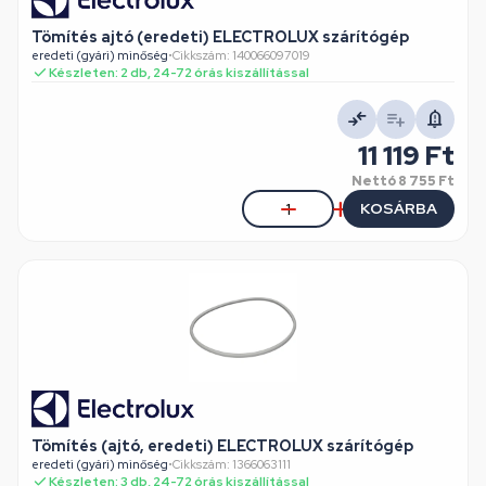
Tömítés ajtó (eredeti) ELECTROLUX szárítógép
eredeti (gyári) minőség
•
Cikkszám: 140066097019
Készleten: 2 db, 24-72 órás kiszállítással
11 119 Ft
Nettó
8 755 Ft
KOSÁRBA
Tömítés (ajtó, eredeti) ELECTROLUX szárítógép
eredeti (gyári) minőség
•
Cikkszám: 1366063111
Készleten: 3 db, 24-72 órás kiszállítással