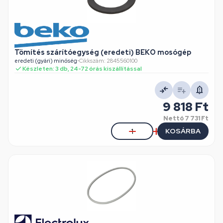
Tömítés szárítóegység (eredeti) BEKO mosógép
eredeti (gyári) minőség
•
Cikkszám: 2845560100
Készleten: 3 db, 24-72 órás kiszállítással
9 818 Ft
Nettó
7 731 Ft
KOSÁRBA