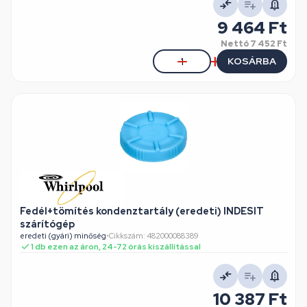
9 464 Ft
Nettó
7 452 Ft
KOSÁRBA
Fedél+tömítés kondenztartály (eredeti) INDESIT
szárítógép
eredeti (gyári) minőség
•
Cikkszám: 482000088389
1 db ezen az áron, 24-72 órás kiszállítással
10 387 Ft