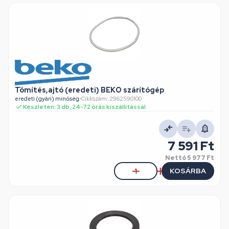
Tömítés,ajtó (eredeti) BEKO szárítógép
eredeti (gyári) minőség
•
Cikkszám: 2962590100
Készleten: 3 db, 24-72 órás kiszállítással
7 591 Ft
Nettó
5 977 Ft
KOSÁRBA