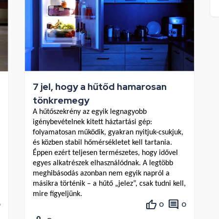
7 jel, hogy a hűtőd hamarosan
tönkremegy
A hűtőszekrény az egyik legnagyobb 
igénybevételnek kitett háztartási gép: 
folyamatosan működik, gyakran nyitjuk-csukjuk, 
és közben stabil hőmérsékletet kell tartania. 
Éppen ezért teljesen természetes, hogy idővel 
egyes alkatrészek elhasználódnak. A legtöbb 
meghibásodás azonban nem egyik napról a 
másikra történik – a hűtő „jelez”, csak tudni kell, 
mire figyeljünk.
0
0
0