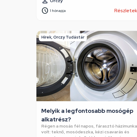
Orczy
Részlete
1 hónapja
Hírek, Orczy Tudástár
Melyik a legfontosabb mosógép
alkatrész?
Régen a mosás fél napos, fárasztó házimunka
volt: teknő, mosódeszka, kézi csavarás és