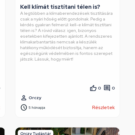
Kell klímát tisztítani télen is?
A legtöbben a klímaberendezések tisztítására
csak a nyári hőség előtt gondolnak. Pedig a
kérdés gyakran felmerül: kell-e klímát tisztítani
télen is? A rövid válasz: igen, bizonyos
esetekben kifejezetten ajánlott. A rendszeres
klímakarbantartás nemcsak a készülék
hatékony működését biztosítja, hanem az
egészségünk védelmében is fontos szerepet
játszik. Lássuk, hogy miért!
0
0
0
Orczy
k
Részletek
5 hónapja
Orczy Tudástár