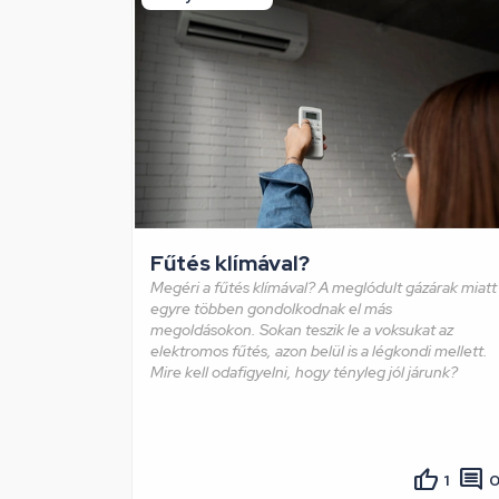
Fűtés klímával?
Megéri a fűtés klímával? A meglódult gázárak miatt
egyre többen gondolkodnak el más
megoldásokon. Sokan teszik le a voksukat az
elektromos fűtés, azon belül is a légkondi mellett.
Mire kell odafigyelni, hogy tényleg jól járunk?
1