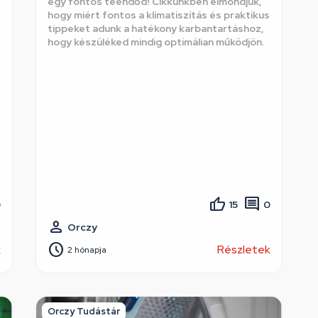
egy fontos teendőd! Cikkünkben elmondjuk,
hogy miért fontos a klímatiszítás és praktikus
tippeket adunk a hatékony karbantartáshoz,
hogy készüléked mindig optimálian működjön.
0
15
0
Orczy
k
Részletek
2 hónapja
Orczy Tudástár