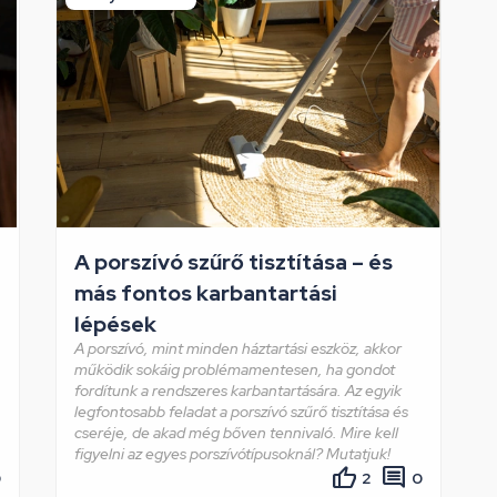
A porszívó szűrő tisztítása – és
más fontos karbantartási
lépések
A porszívó, mint minden háztartási eszköz, akkor
működik sokáig problémamentesen, ha gondot
fordítunk a rendszeres karbantartására.
Az egyik
legfontosabb feladat a porszívó szűrő tisztítása és
cseréje, de akad még bőven tennivaló.
Mire kell
figyelni az egyes porszívótípusoknál? Mutatjuk!
0
2
0