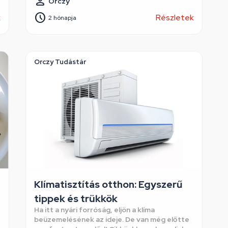
Orczy
k
Részletek
2 hónapja
Orczy Tudástár
Klímatisztítás otthon: Egyszerű
tippek és trükkök
Ha itt a nyári forróság, eljön a klíma
beüzemelésének az ideje. De van még előtte