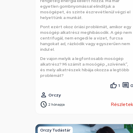
rengeteg energia kellett hozzá. Ma már
egyetlen gombnyomással elindítjuk a
mosógépet, és szinte észrevétlenül végzi el
helyettünk a munkát.
Pont ezért okoz óriási problémát, amikor egy
mosógép alkatrész meghibásodik. A gép nem
centrifugál, nem engedi le a vizet, furcsa
hangokat ad, rázkódik vagy egyszerűen nem
indul el.
De vajon melyik a legfontosabb mosógép
alkatrész? Mi számít a mosógép „szívének”,
és mely alkatrészek hibája okozza a legtöbb
problémát?
1
Orczy
Részlete
2 hónapja
Orczy Tudástár