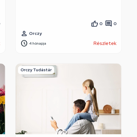
0
0
0
Orczy
k
Részletek
4 hónapja
Orczy Tudástár