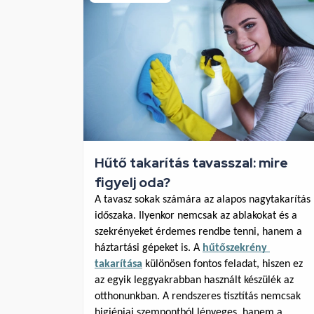
Hűtő takarítás tavasszal: mire
figyelj oda?
A tavasz sokak számára az alapos nagytakarítás 
időszaka. Ilyenkor nemcsak az ablakokat és a 
szekrényeket érdemes rendbe tenni, hanem a 
háztartási gépeket is. A 
hűtőszekrény 
takarítása
 különösen fontos feladat, hiszen ez 
az egyik leggyakrabban használt készülék az 
otthonunkban. A rendszeres tisztítás nemcsak 
higiéniai szempontból lényeges, hanem a 