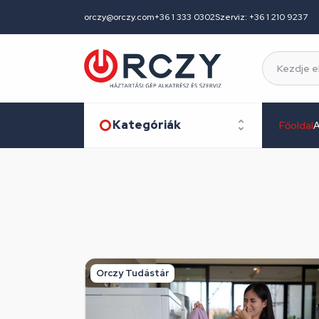
orczy@orczy.com
+36 1 333 0302
Szerviz: +36 1 210 9237
Kategóriák
Főoldal
A
Orczy Tudástár