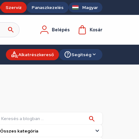
Szerviz
Panaszkezelés
Magyar
Belépés
Kosár
Alkatrészkereső
Segítség