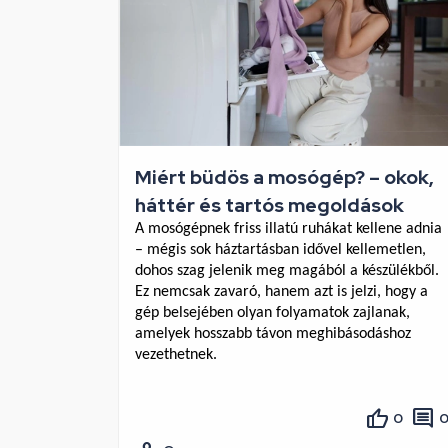
Miért büdös a mosógép? – okok,
háttér és tartós megoldások
A mosógépnek friss illatú ruhákat kellene adnia 
– mégis sok háztartásban idővel kellemetlen, 
dohos szag jelenik meg magából a készülékből. 
Ez nemcsak zavaró, hanem azt is jelzi, hogy a 
gép belsejében olyan folyamatok zajlanak, 
amelyek hosszabb távon meghibásodáshoz 
vezethetnek.
0