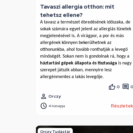
Tavaszi allergia otthon: mit
tehetsz ellene?
A tavasz a természet ébredésének időszaka, de 
sokak számára egyet jelent az allergiás tünetek 
megjelenésével is. A virágpor, a por és más 
allergének könnyen bekerülhetnek az 
otthonunkba, ahol tovább ronthatják a levegő 
minőségét. Sokan nem is gondolnak rá, hogy a 
háztartási gépek állapota és tisztasága
 is nagy 
szerepet játszik abban, mennyire lesz 
allergénmentes a lakás levegője.
0
Orczy
Részlete
4 hónapja
Orczy Tudástár