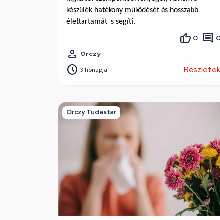
készülék hatékony működését és hosszabb 
élettartamát is segíti.
0
Orczy
Részlete
3 hónapja
Orczy Tudástár