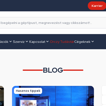
Karrier
kciók
Szerviz
Kapcsolat
Orczy Tudástár
Cégeknek
BLOG
Hasznos tippek