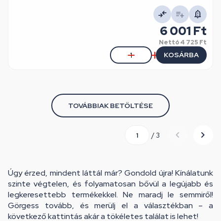
6 001 Ft
Nettó
4 725 Ft
KOSÁRBA
TOVÁBBIAK BETÖLTÉSE
/ 3
Úgy érzed, mindent láttál már? Gondold újra! Kínálatunk
szinte végtelen, és folyamatosan bővül a legújabb és
legkeresettebb termékekkel. Ne maradj le semmiről!
Görgess tovább, és merülj el a választékban – a
következő kattintás akár a tökéletes találat is lehet!