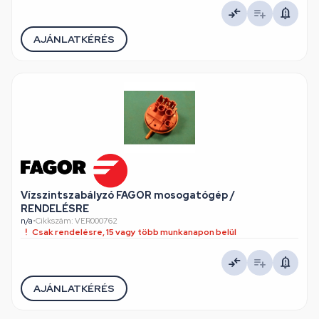
AJÁNLATKÉRÉS
Vízszintszabályzó FAGOR mosogatógép /
RENDELÉSRE
n/a
•
Cikkszám: VER000762
Csak rendelésre, 15 vagy több munkanapon belül
AJÁNLATKÉRÉS