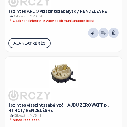
1 szintes ARDO vízszintszabályzó / RENDELÉSRE
n/a
•
Cikkszám: MVS504
Csak rendelésre, 15 vagy több munkanapon belül
AJÁNLATKÉRÉS
1 szintes vízszintszabályzó HAJDU ZEROWATT pl.:
HT401 / RENDELÉSRE
n/a
•
Cikkszám: MVS411
Nincs készleten