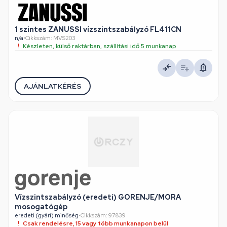
1 szintes ZANUSSI vízszintszabályzó FL411CN
n/a
•
Cikkszám: MVS203
Készleten, külső raktárban, szállítási idő 5 munkanap
AJÁNLATKÉRÉS
Vízszintszabályzó (eredeti) GORENJE/MORA
mosogatógép
eredeti (gyári) minőség
•
Cikkszám: 97839
Csak rendelésre, 15 vagy több munkanapon belül