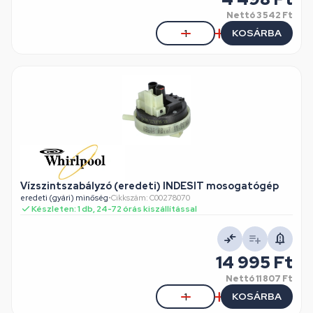
Nettó
3 542 Ft
KOSÁRBA
Vízszintszabályzó (eredeti) INDESIT mosogatógép
eredeti (gyári) minőség
•
Cikkszám: C00278070
Készleten: 1 db, 24-72 órás kiszállítással
14 995 Ft
Nettó
11 807 Ft
KOSÁRBA