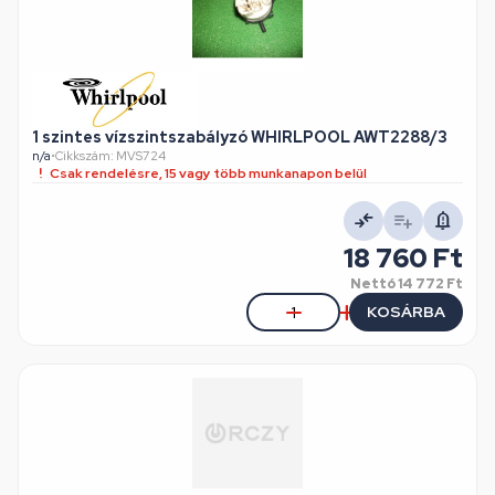
1 szintes vízszintszabályzó WHIRLPOOL AWT2288/3
n/a
•
Cikkszám: MVS724
Csak rendelésre, 15 vagy több munkanapon belül
18 760 Ft
Nettó
14 772 Ft
KOSÁRBA