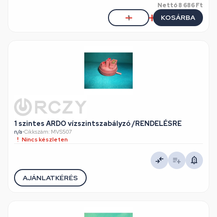
Nettó
8 686 Ft
KOSÁRBA
1 szintes ARDO vízszintszabályzó /RENDELÉSRE
n/a
•
Cikkszám: MVS507
Nincs készleten
AJÁNLATKÉRÉS