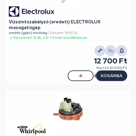
Vízszintszabályzó (eredeti) ELECTROLUX
mosogatógép
eredeti (gyári) minőség
•
Cikkszám: MVS215
Készleten: 8 db, 24-72 órás kiszállítással
12 700 Ft
Nettó
10 000 Ft
KOSÁRBA