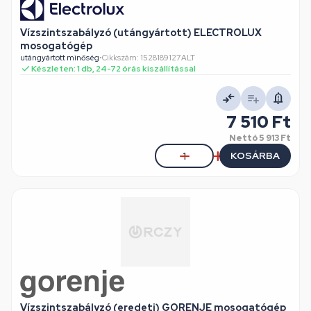
Vízszintszabályzó (utángyártott) ELECTROLUX
mosogatógép
utángyártott minőség
•
Cikkszám: 1528189127ALT
Készleten: 1 db, 24-72 órás kiszállítással
7 510 Ft
Nettó
5 913 Ft
KOSÁRBA
Vízszintszabályzó (eredeti) GORENJE mosogatógép