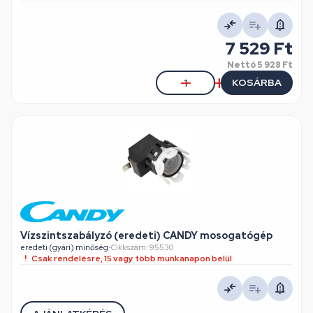
7 529 Ft
Nettó
5 928 Ft
KOSÁRBA
Vízszintszabályzó (eredeti) CANDY mosogatógép
eredeti (gyári) minőség
•
Cikkszám: 95530
Csak rendelésre, 15 vagy több munkanapon belül