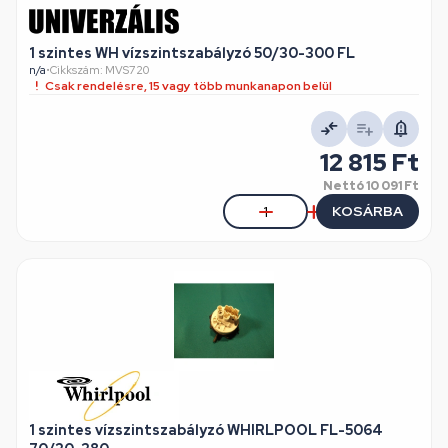
1 szintes WH vízszintszabályzó 50/30-300 FL
n/a
•
Cikkszám: MVS720
Csak rendelésre, 15 vagy több munkanapon belül
12 815 Ft
Nettó
10 091 Ft
KOSÁRBA
1 szintes vízszintszabályzó WHIRLPOOL FL-5064