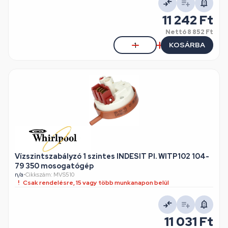
11 242 Ft
Nettó
8 852 Ft
KOSÁRBA
Vízszintszabályzó 1 szintes INDESIT Pl. WITP102 104-
79 350 mosogatógép
n/a
•
Cikkszám: MVS510
Csak rendelésre, 15 vagy több munkanapon belül
11 031 Ft