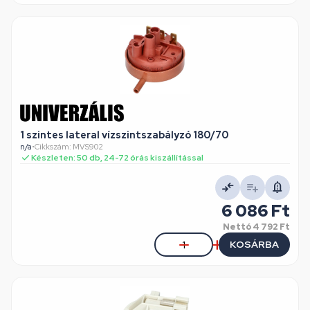
1 szintes lateral vízszintszabályzó 180/70
n/a
•
Cikkszám: MVS902
Készleten: 50 db, 24-72 órás kiszállítással
6 086 Ft
Nettó
4 792 Ft
KOSÁRBA