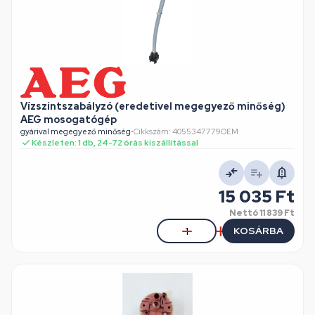
Vízszintszabályzó (eredetivel megegyező minőség)
AEG mosogatógép
gyárival megegyező minőség
•
Cikkszám: 4055347779OEM
Készleten: 1 db, 24-72 órás kiszállítással
15 035 Ft
Nettó
11 839 Ft
KOSÁRBA