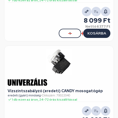
1 db ezen az áron, 24-72 órás kiszállítással
8 099 Ft
Nettó
6 377 Ft
KOSÁRBA
Vízszintszabályzó (eredeti) CANDY mosogatógép
eredeti (gyári) minőség
•
Cikkszám: 70022040
1 db ezen az áron, 24-72 órás kiszállítással