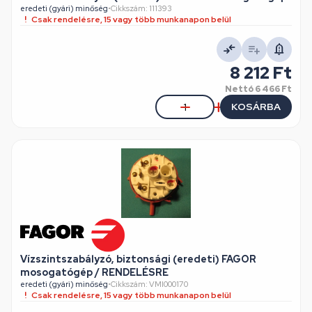
eredeti (gyári) minőség
•
Cikkszám: 111393
Csak rendelésre, 15 vagy több munkanapon belül
8 212 Ft
Nettó
6 466 Ft
KOSÁRBA
Vízszintszabályzó, biztonsági (eredeti) FAGOR
mosogatógép / RENDELÉSRE
eredeti (gyári) minőség
•
Cikkszám: VMI000170
Csak rendelésre, 15 vagy több munkanapon belül