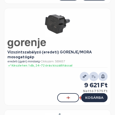
Vízszintszabályzó (eredeti) GORENJE/MORA
mosogatógép
eredeti (gyári) minőség
•
Cikkszám: 589657
Készleten: 1 db, 24-72 órás kiszállítással
9 621 Ft
Nettó
7 575 Ft
KOSÁRBA