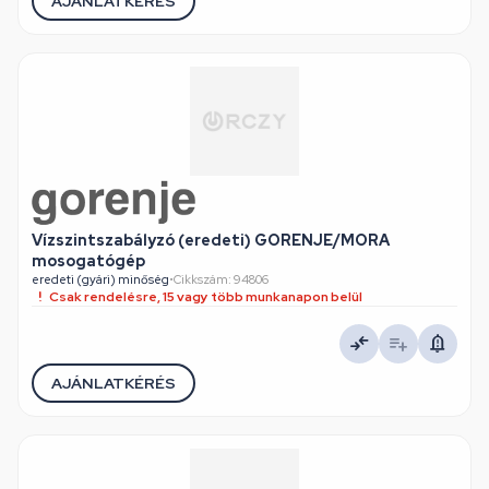
AJÁNLATKÉRÉS
Vízszintszabályzó (eredeti) GORENJE/MORA
mosogatógép
eredeti (gyári) minőség
•
Cikkszám: 94806
Csak rendelésre, 15 vagy több munkanapon belül
AJÁNLATKÉRÉS