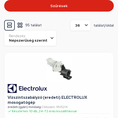
Szűrések
95 találat
találat/oldal
Rendezés:
Vízszintszabályzó (eredeti) ELECTROLUX
mosogatógép
eredeti (gyári) minőség
•
Cikkszám: MVS214
Készleten: 10 db, 24-72 órás kiszállítással