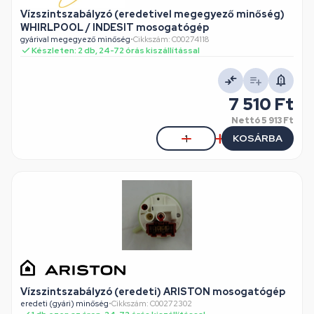
Vízszintszabályzó (eredetivel megegyező minőség)
WHIRLPOOL / INDESIT mosogatógép
gyárival megegyező minőség
•
Cikkszám: C00274118
Készleten: 2 db, 24-72 órás kiszállítással
7 510 Ft
Nettó
5 913 Ft
KOSÁRBA
Vízszintszabályzó (eredeti) ARISTON mosogatógép
eredeti (gyári) minőség
•
Cikkszám: C00272302