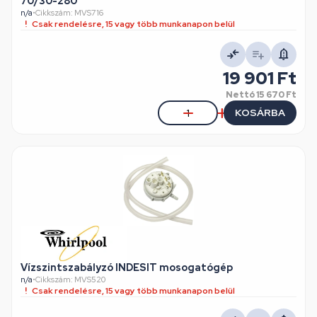
70/30-280
n/a
•
Cikkszám: MVS716
Csak rendelésre, 15 vagy több munkanapon belül
19 901 Ft
Nettó
15 670 Ft
KOSÁRBA
Vízszintszabályzó INDESIT mosogatógép
n/a
•
Cikkszám: MVS520
Csak rendelésre, 15 vagy több munkanapon belül