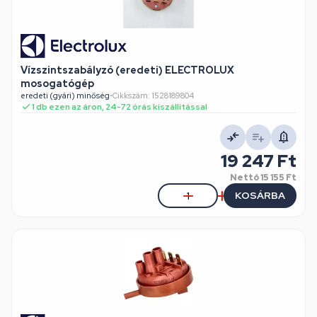
Vízszintszabályzó (eredeti) ELECTROLUX
mosogatógép
eredeti (gyári) minőség
•
Cikkszám: 1528189804
1 db ezen az áron, 24-72 órás kiszállítással
19 247 Ft
Nettó
15 155 Ft
KOSÁRBA