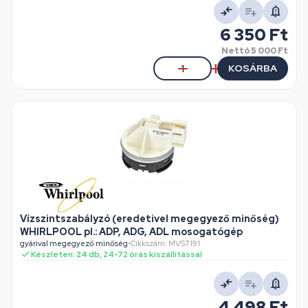
6 350 Ft
Nettó
5 000 Ft
KOSÁRBA
Vízszintszabályzó (eredetivel megegyező minőség)
WHIRLPOOL pl.: ADP, ADG, ADL mosogatógép
gyárival megegyező minőség
•
Cikkszám: MVS7191
Készleten: 24 db, 24-72 órás kiszállítással
4 498 Ft