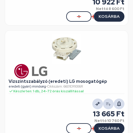
10 922 Ft
Nettó
8 600 Ft
KOSÁRBA
Vízszintszabályzó (eredeti) LG mosogatógép
eredeti (gyári) minőség
•
Cikkszám: 6601ER1006R
Készleten: 1 db, 24-72 órás kiszállítással
13 665 Ft
Nettó
10 760 Ft
KOSÁRBA