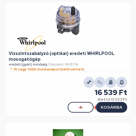
Vízszintszabályzó (optikai) eredeti WHIRLPOOL
mosogatógép
eredeti (gyári) minőség
•
Cikkszám: MVS726
16 vagy több munkanapon belül várható
16 539 Ft
Nettó
13 023 Ft
KOSÁRBA