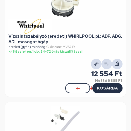
Vízszintszabályzó (eredeti) WHIRLPOOL pl.: ADP, ADG,
ADL mosogatógép
eredeti (gyári) minőség
•
Cikkszám: MVS719
Készleten: 1 db, 24-72 órás kiszállítással
12 554 Ft
Nettó
9 885 Ft
KOSÁRBA