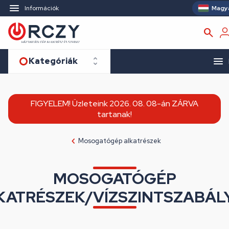
Magy
Információk
Kategóriák
FIGYELEM! Üzleteink 2026. 08. 08-án ZÁRVA
tartanak!
Mosogatógép alkatrészek
MOSOGATÓGÉP
KATRÉSZEK/VÍZSZINTSZABÁL