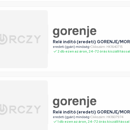
Relé indító (eredeti) GORENJE/MO
eredeti (gyári) minőség
•
Cikkszám: HK1640715
2 db ezen az áron, 24-72 órás kiszállítássa
Relé indító (eredeti) GORENJE/MO
eredeti (gyári) minőség
•
Cikkszám: HK1607974
1 db ezen az áron, 24-72 órás kiszállítással