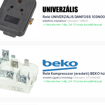
Relé UNIVERZÁLIS DANFOSS 103N001
többféle márkához
•
Cikkszám: HRE011
Készleten: 1 db, 24-72 órás kiszállítással
Relé Kompresszor (eredeti) BEKO h
eredeti (gyári) minőség
•
Cikkszám: 5731440100
Készleten: 1 db, 24-72 órás kiszállítással