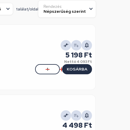
Rendezés:
találat/oldal
5 198 Ft
Nettó
4 093 Ft
KOSÁRBA
4 498 Ft