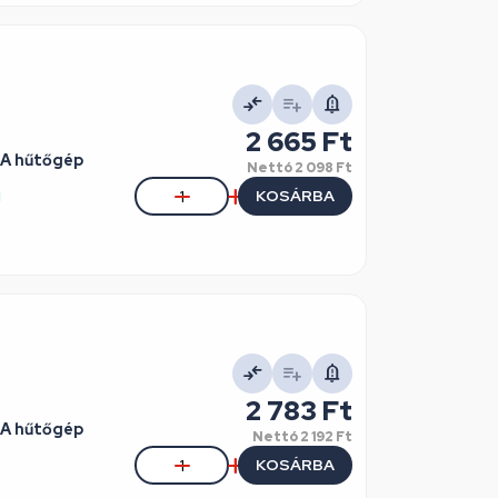
2 665 Ft
RA hűtőgép
Nettó
2 098 Ft
KOSÁRBA
l
2 783 Ft
RA hűtőgép
Nettó
2 192 Ft
KOSÁRBA