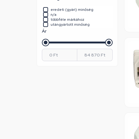
Lg
Panasonic
eredeti (gyári) minőség
Samsung
n/a
Siemens
többféle márkához
Smeg
utángyártott minőség
Starlight
Ár
Univerzális
Vestel
Whirlpool
Whirlpool / Indesit
Zanussi