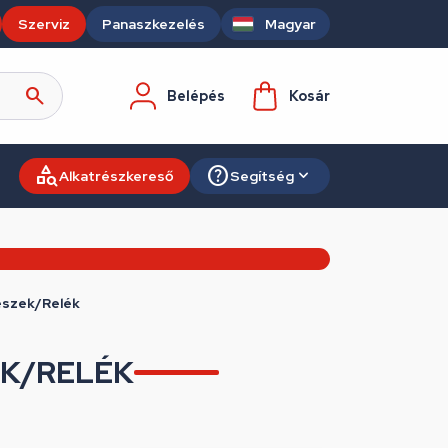
Szerviz
Panaszkezelés
Magyar
Belépés
Kosár
Alkatrészkereső
Segítség
észek/Relék
EK/RELÉK