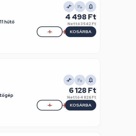
4 498 Ft
1 hűtő
Nettó
3 542 Ft
KOSÁRBA
6 128 Ft
űtőgép
Nettó
4 826 Ft
KOSÁRBA