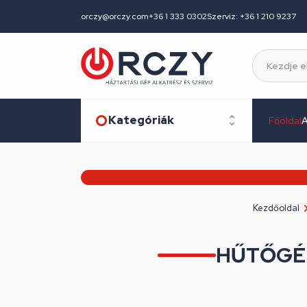
orczy@orczy.com
+36 1 333 0302
Szerviz: +36 1 210 9237
Kategóriák
Főoldal
A
Kezdőoldal
HŰTŐGÉP