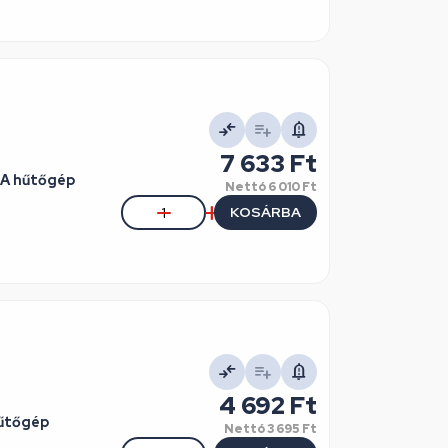
7 633 Ft
RA hűtőgép
Nettó
6 010 Ft
KOSÁRBA
4 692 Ft
hűtőgép
Nettó
3 695 Ft