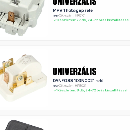
MPV 1 hűtőgép relé
n/a
•
Cikkszám: HRE101
Készleten: 27 db, 24-72 órás kiszállítással
DANFOSS 103N0021 relé
n/a
•
Cikkszám: HRE021
Készleten: 8 db, 24-72 órás kiszállítással