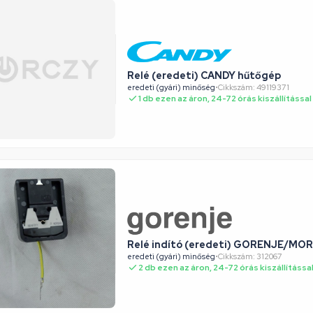
Relé (eredeti) CANDY hűtőgép
eredeti (gyári) minőség
•
Cikkszám: 49119371
1 db ezen az áron, 24-72 órás kiszállítással
Relé indító (eredeti) GORENJE/MO
eredeti (gyári) minőség
•
Cikkszám: 312067
2 db ezen az áron, 24-72 órás kiszállítássa