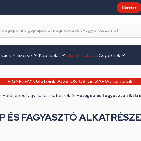
Karrier
kciók
Szerviz
Kapcsolat
Orczy Tudástár
Cégeknek
FIGYELEM! Üzleteink 2026. 08. 08-án ZÁRVA tartanak!
Hűtőgép és fagyasztó alkatrészek
Hűtőgép és fagyasztó alkatr
 ÉS FAGYASZTÓ ALKATRÉSZ