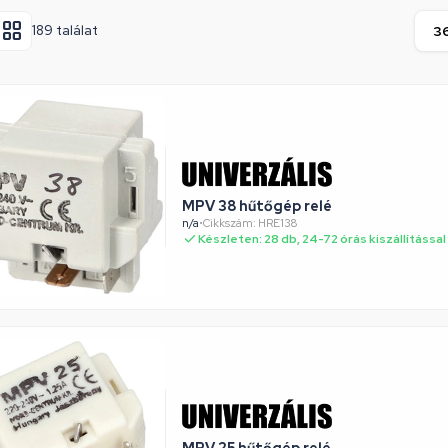
189 találat
MPV 38 hűtőgép relé
n/a
•
Cikkszám: HRE138
Készleten: 28 db, 24-72 órás kiszállítással