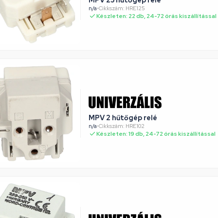
MPV 25 hűtőgép relé
n/a
•
Cikkszám: HRE125
Készleten: 22 db, 24-72 órás kiszállítással
MPV 2 hűtőgép relé
n/a
•
Cikkszám: HRE102
Készleten: 19 db, 24-72 órás kiszállítással