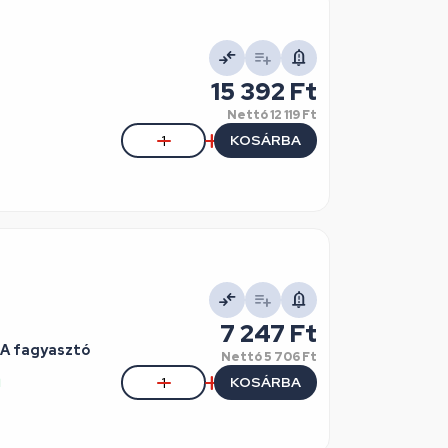
15 392 Ft
Nettó
12 119 Ft
KOSÁRBA
7 247 Ft
RA fagyasztó
Nettó
5 706 Ft
KOSÁRBA
l