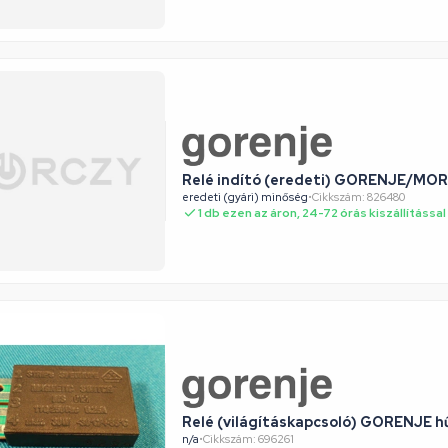
Relé indító (eredeti) GORENJE/MO
eredeti (gyári) minőség
•
Cikkszám: 826480
1 db ezen az áron, 24-72 órás kiszállítással
Relé (világításkapcsoló) GORENJE 
n/a
•
Cikkszám: 696261