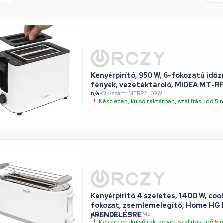
Kenyérpirító, 950 W, 6-fokozatú időzí
fények, vezetéktároló, MIDEA MT-
n/a
•
Cikkszám: MTRP2L09W
Készleten, külső raktárban, szállítási idő 
Kenyérpirító 4 szeletes, 1400 W, coo
fokozat, zsemlemelegítő, Home HG 
/RENDELÉSRE
n/a
•
Cikkszám: HGKP42
Készleten, külső raktárban, szállítási idő 