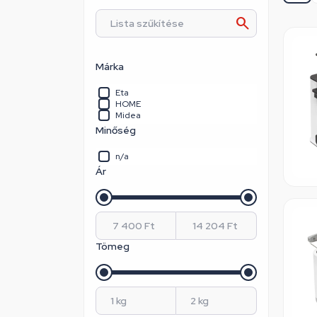
Márka
Eta
HOME
Midea
Minőség
n/a
Ár
Tömeg