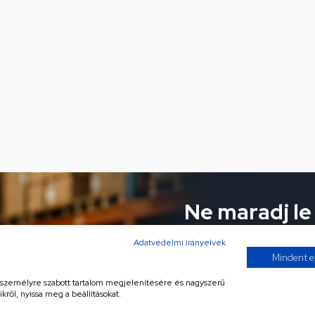
Ne maradj le
ajánlatokról!
Adatvédelmi irányelvek
Mindent e
Iratkozz fel hírlevelünkre 
, személyre szabott tartalom megjelenítésére és nagyszerű
kről, nyissa meg a beállításokat.