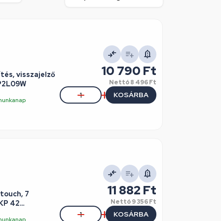
10 790 Ft
tés, visszajelző
Nettó
8 496 Ft
RP2L09W
KOSÁRBA
5 munkanap
11 882 Ft
ltouch, 7
Nettó
9 356 Ft
KP 42
KOSÁRBA
5 munkanap