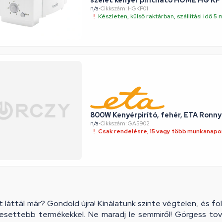
n/a
•
Cikkszám: HGKP01
Készleten, külső raktárban, szállítási idő 
800W Kenyérpirító, fehér, ETA Ronny
n/a
•
Cikkszám: GA5902
Csak rendelésre, 15 vagy több munkanapon
 láttál már? Gondold újra! Kínálatunk szinte végtelen, és f
resettebb termékekkel. Ne maradj le semmiről! Görgess tová