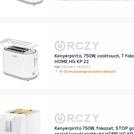
Kenyérpirító, 750W, cooltouch, 7 foko
HOME HG KP 22
n/a
•
Cikkszám: HGKP22
4-20 munkanapon belül várható
Kenyérpirító 750W, fokozat, STOP gomb, egyszerre két
szelet kenyér pirítha