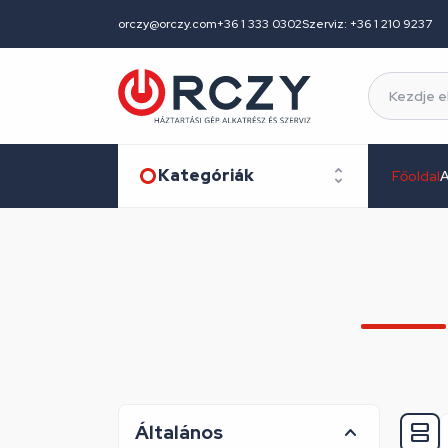
orczy@orczy.com
+36 1 333 0302
Szerviz: +36 1 210 9237
Kategóriák
Főoldal
A
Általános