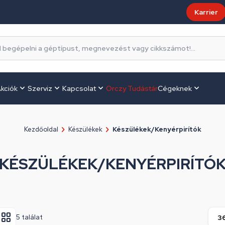
Karrier
kciók
Szerviz
Kapcsolat
Orczy Tudástár
Cégeknek
Kezdőoldal
Készülékek
Készülékek/Kenyérpirítók
KÉSZÜLÉKEK/KENYÉRPIRÍTÓ
5 találat