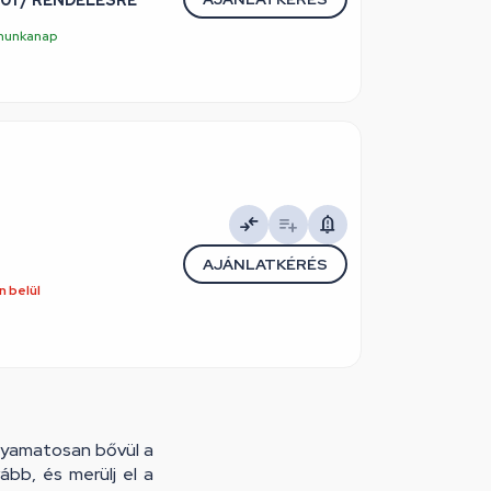
5 munkanap
AJÁNLATKÉRÉS
 belül
olyamatosan bővül a
bb, és merülj el a