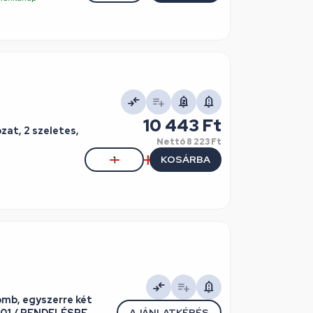
10 443 Ft
zat, 2 szeletes,
Nettó
8 223 Ft
KOSÁRBA
AJÁNLATKÉRÉS
tó HOME HG KP 01 / RENDELÉSRE