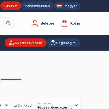
Szerviz
Panaszkezelés
Magyar
Belépés
Kosár
Alkatrészkereső
Segítség
K
Rendezés:
találat/oldal