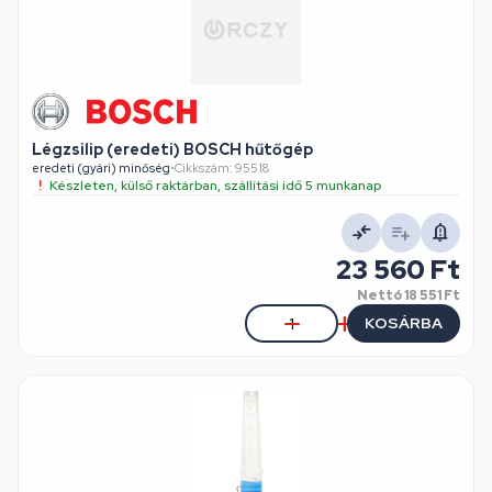
Légzsilip (eredeti) BOSCH hűtőgép
eredeti (gyári) minőség
•
Cikkszám: 95518
Készleten, külső raktárban, szállítási idő 5 munkanap
23 560 Ft
Nettó
18 551 Ft
KOSÁRBA