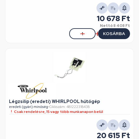
10 678 Ft
Nettó
8 408 Ft
KOSÁRBA
Légzsilip (eredeti) WHIRLPOOL hűtőgép
eredeti (gyári) minőség
•
Cikkszám: 481222318438
Csak rendelésre, 15 vagy több munkanapon belül
20 615 Ft