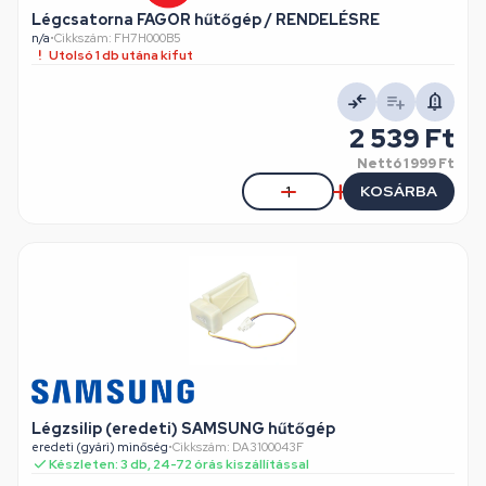
Légcsatorna FAGOR hűtőgép / RENDELÉSRE
n/a
•
Cikkszám: FH7H000B5
Utolsó 1 db utána kifut
2 539 Ft
Nettó
1 999 Ft
KOSÁRBA
Légzsilip (eredeti) SAMSUNG hűtőgép
eredeti (gyári) minőség
•
Cikkszám: DA3100043F
Készleten: 3 db, 24-72 órás kiszállítással