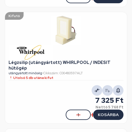
Kifutó
Légzsilip (utángyártott) WHIRLPOOL / INDESIT
hűtőgép
utángyártott minőség
•
Cikkszám: C00480597ALT
Utolsó 5 db utána kifut
7 325 Ft
Nettó
5 768 Ft
KOSÁRBA