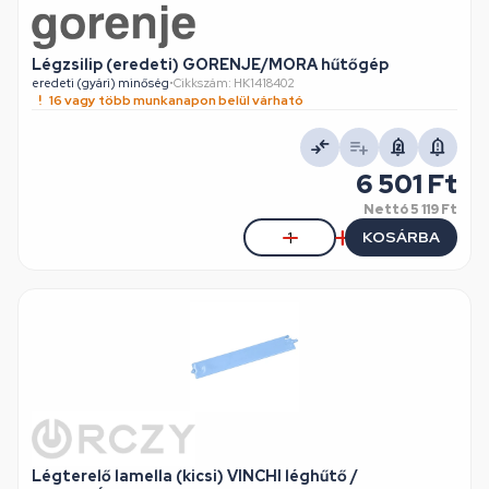
Légzsilip (eredeti) GORENJE/MORA hűtőgép
eredeti (gyári) minőség
•
Cikkszám: HK1418402
16 vagy több munkanapon belül várható
6 501 Ft
Nettó
5 119 Ft
KOSÁRBA
Légterelő lamella (kicsi) VINCHI léghűtő /