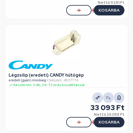
Nettó
11 281 Ft
KOSÁRBA
Légzsilip (eredeti) CANDY hűtőgép
eredeti (gyári) minőség
•
Cikkszám: 49117774
Készleten: 2 db, 24-72 órás kiszállítással
33 093 Ft
Nettó
26 058 Ft
KOSÁRBA