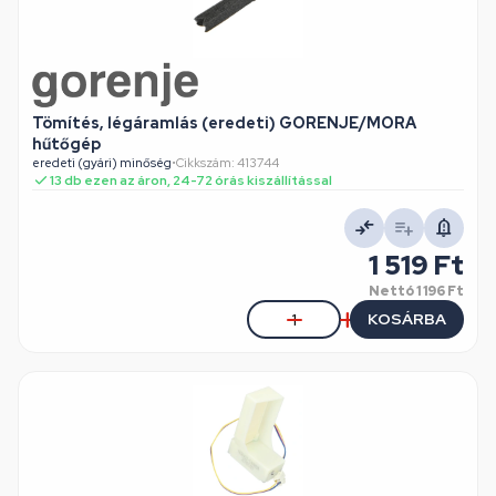
Tömítés, légáramlás (eredeti) GORENJE/MORA
hűtőgép
eredeti (gyári) minőség
•
Cikkszám: 413744
13 db ezen az áron, 24-72 órás kiszállítással
1 519 Ft
Nettó
1 196 Ft
KOSÁRBA