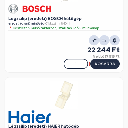
Légzsilip (eredeti) BOSCH hűtőgép
eredeti (gyári) minőség
•
Cikkszám: 84041
Készleten, külső raktárban, szállítási idő 5 munkanap
22 244 Ft
Nettó
17 515 Ft
KOSÁRBA
Légzsilip (eredeti) HAIER hűtőgép