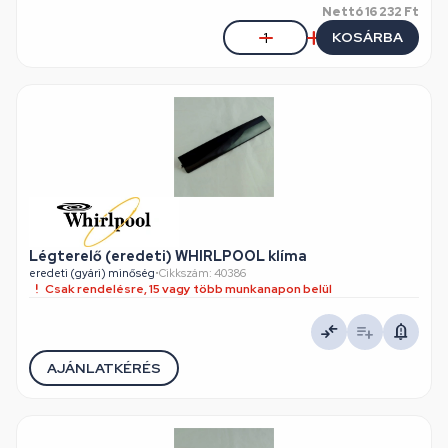
Nettó
16 232 Ft
KOSÁRBA
Légterelő (eredeti) WHIRLPOOL klíma
eredeti (gyári) minőség
•
Cikkszám: 40386
Csak rendelésre, 15 vagy több munkanapon belül
AJÁNLATKÉRÉS