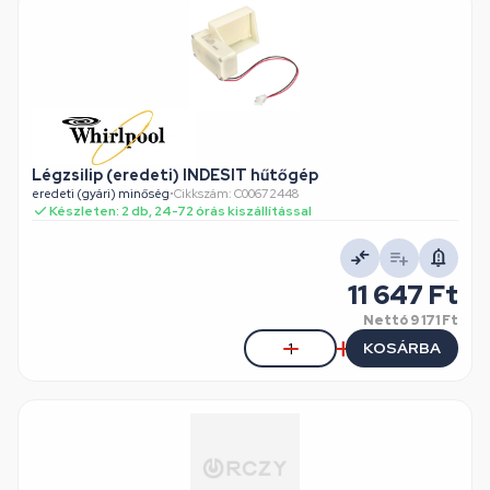
Légzsilip (eredeti) INDESIT hűtőgép
eredeti (gyári) minőség
•
Cikkszám: C00672448
Készleten: 2 db, 24-72 órás kiszállítással
11 647 Ft
Nettó
9 171 Ft
KOSÁRBA