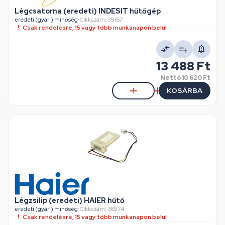
Légcsatorna (eredeti) INDESIT hűtőgép
eredeti (gyári) minőség
•
Cikkszám: 39167
Csak rendelésre, 15 vagy több munkanapon belül
13 488 Ft
Nettó
10 620 Ft
KOSÁRBA
Légzsilip (eredeti) HAIER hűtő
eredeti (gyári) minőség
•
Cikkszám: 38974
Csak rendelésre, 15 vagy több munkanapon belül