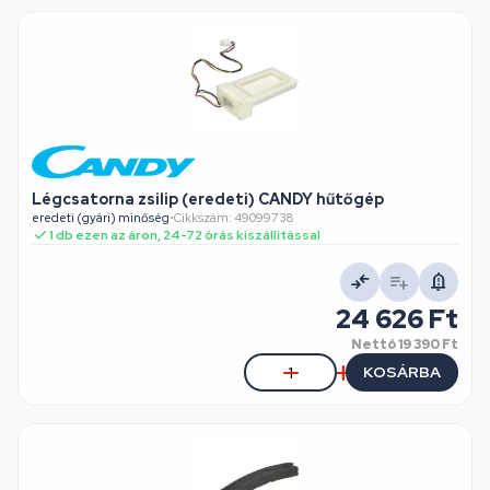
Légcsatorna zsilip (eredeti) CANDY hűtőgép
eredeti (gyári) minőség
•
Cikkszám: 49099738
1 db ezen az áron, 24-72 órás kiszállítással
24 626 Ft
Nettó
19 390 Ft
KOSÁRBA