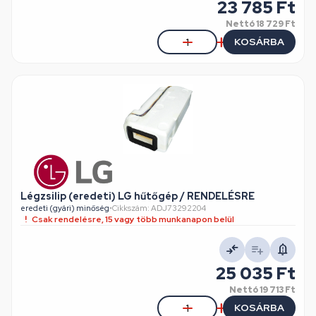
23 785 Ft
Nettó
18 729 Ft
KOSÁRBA
Légzsilip (eredeti) LG hűtőgép / RENDELÉSRE
eredeti (gyári) minőség
•
Cikkszám: ADJ73292204
Csak rendelésre, 15 vagy több munkanapon belül
25 035 Ft
Nettó
19 713 Ft
KOSÁRBA