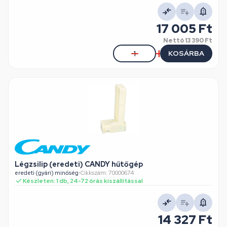
17 005 Ft
Nettó
13 390 Ft
KOSÁRBA
Légzsilip (eredeti) CANDY hűtőgép
eredeti (gyári) minőség
•
Cikkszám: 70000674
Készleten: 1 db, 24-72 órás kiszállítással
14 327 Ft