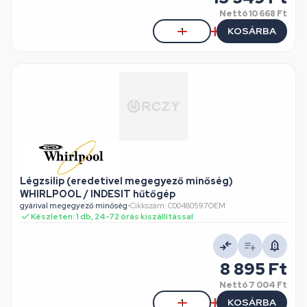
Nettó
10 668 Ft
KOSÁRBA
Légzsilip (eredetivel megegyező minőség)
WHIRLPOOL / INDESIT hűtőgép
gyárival megegyező minőség
•
Cikkszám: C00480597OEM
Készleten: 1 db, 24-72 órás kiszállítással
8 895 Ft
Nettó
7 004 Ft
KOSÁRBA