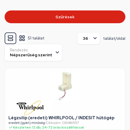
Szűrések
51 találat
találat/oldal
Rendezés:
Légzsilip (eredeti) WHIRLPOOL / INDESIT hűtőgép
eredeti (gyári) minőség
•
Cikkszám: C00480597
Készleten: 12 db, 24-72 órás kiszállítással