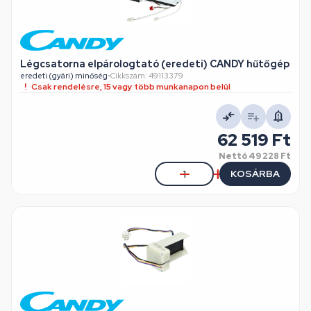
Légcsatorna elpárologtató (eredeti) CANDY hűtőgép
eredeti (gyári) minőség
•
Cikkszám: 49113379
Csak rendelésre, 15 vagy több munkanapon belül
62 519 Ft
Nettó
49 228 Ft
KOSÁRBA