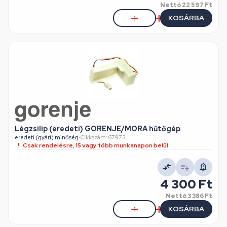
Nettó
22 597 Ft
KOSÁRBA
Légzsilip (eredeti) GORENJE/MORA hűtőgép
eredeti (gyári) minőség
•
Cikkszám: 67973
Csak rendelésre, 15 vagy több munkanapon belül
4 300 Ft
Nettó
3 386 Ft
KOSÁRBA