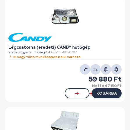
Légcsatorna (eredeti) CANDY hűtőgép
eredeti (gyári) minőség
•
Cikkszám: 49120707
16 vagy több munkanapon belül várható
59 880 Ft
Nettó
47 150 Ft
KOSÁRBA