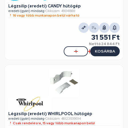
Légzsilip (eredeti) CANDY hűtőgép
eredeti (gyári) minőség
•
Cikkszám: 49041869
16 vagy több munkanapon belül várható
31 551 Ft
Nettó
24 844 Ft
KOSÁRBA
Légzsilip (eredeti) WHIRLPOOL hűtőgép
eredeti (gyári) minőség
•
Cikkszám: 481231019014
Csak rendelésre, 15 vagy több munkanapon belül