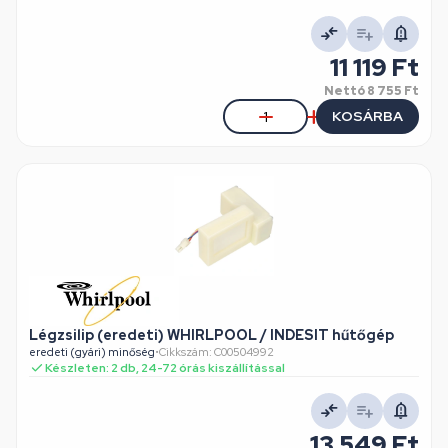
11 119 Ft
Nettó
8 755 Ft
KOSÁRBA
Légzsilip (eredeti) WHIRLPOOL / INDESIT hűtőgép
eredeti (gyári) minőség
•
Cikkszám: C00504992
Készleten: 2 db, 24-72 órás kiszállítással
13 549 Ft