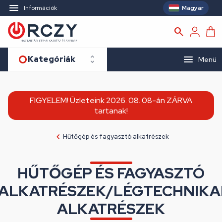
Magyar
Információk
Kategóriák
Menü
FIGYELEM! Üzleteink 2026. 08. 08-án ZÁRVA
tartanak!
Hűtőgép és fagyasztó alkatrészek
HŰTŐGÉP ÉS FAGYASZTÓ
ALKATRÉSZEK/LÉGTECHNIKA
ALKATRÉSZEK