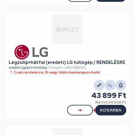
Légzsilip+hátfal (eredeti) LG hűtőgép / RENDELÉSRE
eredeti (gyári) minőség
•
Cikkszám: ABQ76880301
Csak rendelésre, 15 vagy több munkanapon belül
43 899 Ft
Nettó
34 566 Ft
KOSÁRBA