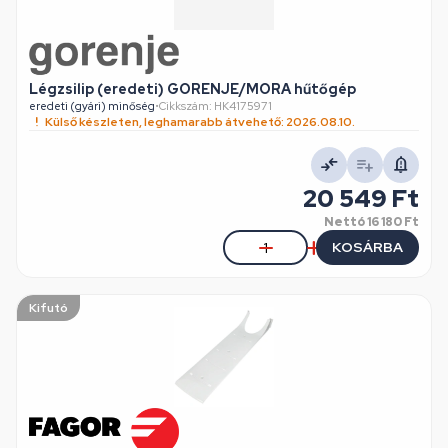
Légzsilip (eredeti) GORENJE/MORA hűtőgép
eredeti (gyári) minőség
•
Cikkszám: HK4175971
Külső készleten, leghamarabb átvehető: 2026.08.10.
20 549 Ft
Nettó
16 180 Ft
KOSÁRBA
Kifutó