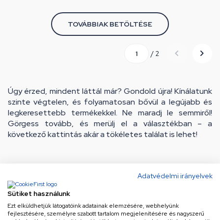
TOVÁBBIAK BETÖLTÉSE
/ 2
Úgy érzed, mindent láttál már? Gondold újra! Kínálatunk
szinte végtelen, és folyamatosan bővül a legújabb és
legkeresettebb termékekkel. Ne maradj le semmiről!
Görgess tovább, és merülj el a választékban – a
következő kattintás akár a tökéletes találat is lehet!
Adatvédelmi irányelvek
Sütiket használunk
Ne maradj le a legjobb
Ezt elküldhetjük látogatóink adatainak elemzésére, webhelyünk
fejlesztésére, személyre szabott tartalom megjelenítésére és nagyszerű