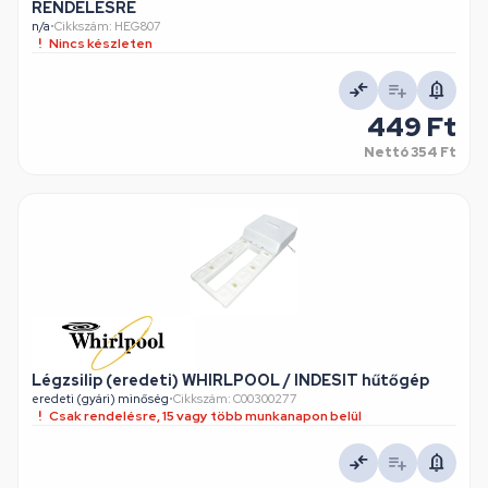
RENDELÉSRE
n/a
•
Cikkszám: HEG807
Nincs készleten
449 Ft
Nettó
354 Ft
Légzsilip (eredeti) WHIRLPOOL / INDESIT hűtőgép
eredeti (gyári) minőség
•
Cikkszám: C00300277
Csak rendelésre, 15 vagy több munkanapon belül