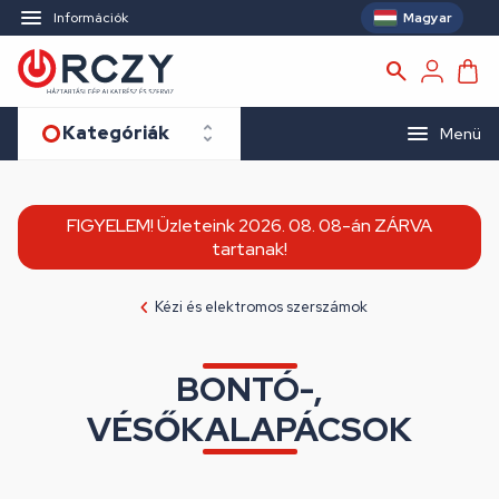
Magyar
Információk
Kategóriák
Menü
FIGYELEM! Üzleteink 2026. 08. 08-án ZÁRVA
tartanak!
Kézi és elektromos szerszámok
BONTÓ-,
VÉSŐKALAPÁCSOK