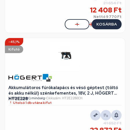
21 654 Ft
12 408 Ft
Nettó
9 770 Ft
KOSÁRBA
-45,1%
Kifutó
Akkumulátoros fúrókalapács és véső géptest (töltő
és akku nélkül) szénkefementes, 18V, 2 J, HÖGERT
HT2E228
eredeti (gyári) minőség
•
Cikkszám: HT2E2280CH
Utolsó 1 db utána kifut
41 652 Ft