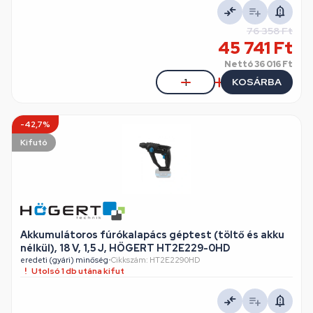
76 358 Ft
45 741 Ft
Nettó
36 016 Ft
KOSÁRBA
-42,7%
Kifutó
Akkumulátoros fúrókalapács géptest (töltő és akku
nélkül), 18 V, 1,5 J, HÖGERT HT2E229-0HD
eredeti (gyári) minőség
•
Cikkszám: HT2E2290HD
Utolsó 1 db utána kifut