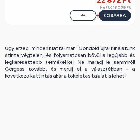
22 872 Ft
Nettó
18 009 Ft
KOSÁRBA
Úgy érzed, mindent láttál már? Gondold újra! Kínálatunk
szinte végtelen, és folyamatosan bővül a legújabb és
legkeresettebb termékekkel. Ne maradj le semmiről!
Görgess tovább, és merülj el a választékban – a
következő kattintás akár a tökéletes találat is lehet!