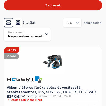
Szűrések
3 találat
találat/oldal
Rendezés:
-40,1%
Kifutó
Akkumulátoros fúrókalapács és véső szett,
szénkefementes, 18 V, SDS+, 2 J, HÖGERT HT2E249-
B24CH
eredeti (gyári) minőség
•
Cikkszám: HT2E249B24CH
Utolsó 1 db utána kifut