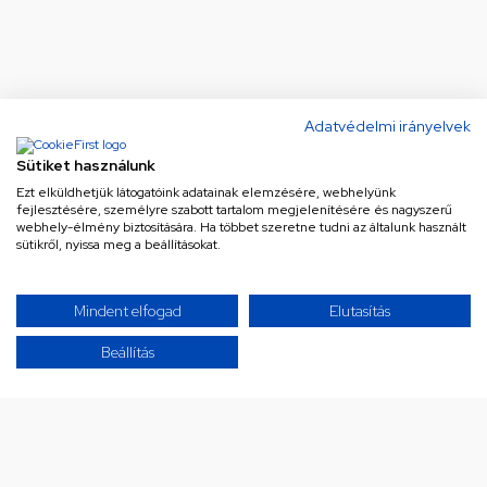
Adatvédelmi irányelvek
Sütiket használunk
Ezt elküldhetjük látogatóink adatainak elemzésére, webhelyünk
fejlesztésére, személyre szabott tartalom megjelenítésére és nagyszerű
webhely-élmény biztosítására. Ha többet szeretne tudni az általunk használt
sütikről, nyissa meg a beállításokat.
Ne maradj le a legjobb
Mindent elfogad
Elutasítás
ajánlatokról!
Beállítás
Iratkozz fel hírlevelünkre a különleges
ajánlatainkért!