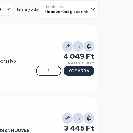
Rendezés:
találat/oldal
4 049 Ft
orszívó
Nettó
3 188 Ft
KOSÁRBA
3 445 Ft
eteor, HOOVER