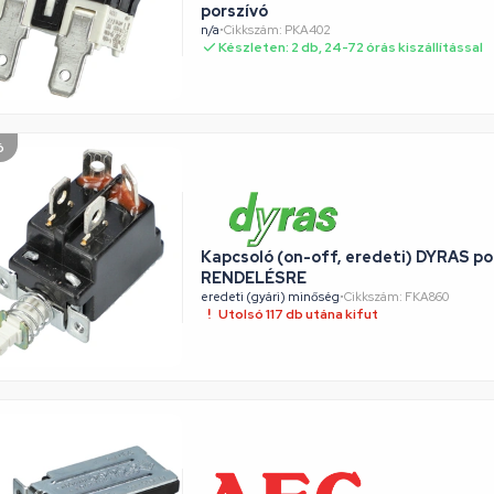
porszívó
n/a
•
Cikkszám: PKA402
Készleten: 2 db, 24-72 órás kiszállítással
ó
Kapcsoló (on-off, eredeti) DYRAS po
RENDELÉSRE
eredeti (gyári) minőség
•
Cikkszám: FKA860
Utolsó 117 db utána kifut