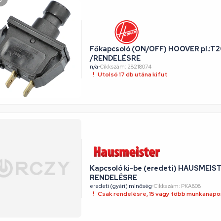
ó
Főkapcsoló (ON/OFF) HOOVER pl.:T2
/RENDELÉSRE
n/a
•
Cikkszám: 28218074
Utolsó 17 db utána kifut
Kapcsoló ki-be (eredeti) HAUSMEIST
RENDELÉSRE
eredeti (gyári) minőség
•
Cikkszám: PKA808
Csak rendelésre, 15 vagy több munkanapon