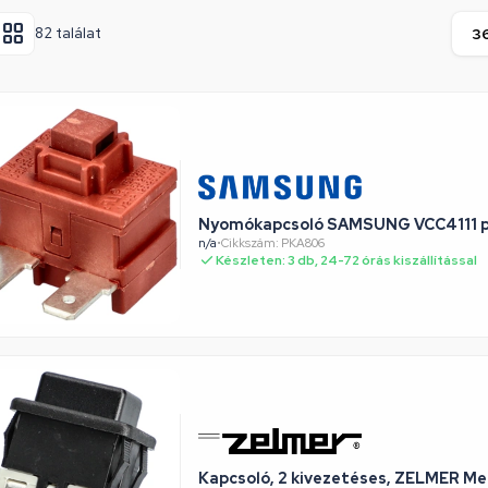
82 találat
Nyomókapcsoló SAMSUNG VCC4111 p
n/a
•
Cikkszám: PKA806
Készleten: 3 db, 24-72 órás kiszállítással
Kapcsoló, 2 kivezetéses, ZELMER M