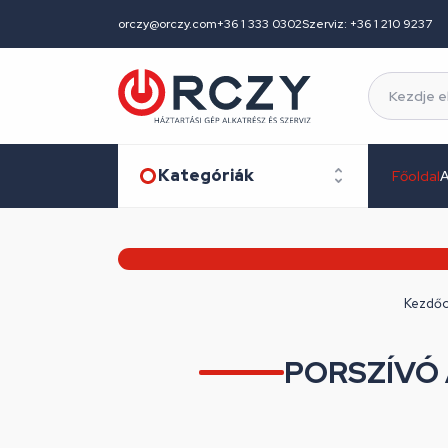
orczy@orczy.com
+36 1 333 0302
Szerviz: +36 1 210 9237
Kategóriák
Főoldal
A
Kezdőo
PORSZÍVÓ