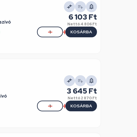
6 103 Ft
szívó
Nettó
4 806 Ft
KOSÁRBA
l
3 645 Ft
ívó
Nettó
2 870 Ft
KOSÁRBA