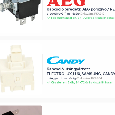
Kapcsoló (eredeti) AEG porszívó / 
eredeti (gyári) minőség
•
Cikkszám: PKA910
1 db ezen az áron, 24-72 órás kiszállítással
Kapcsoló utángyártott
ELECTROLUX,LUX,SAMSUNG, CANDY 
utángyártott minőség
•
Cikkszám: PKA204
Készleten: 2 db, 24-72 órás kiszállítással