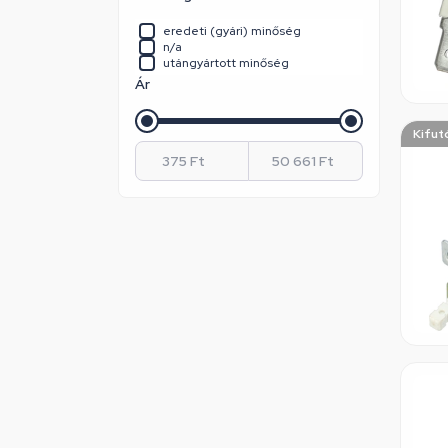
Philips
Rowenta
eredeti (gyári) minőség
Samsung
n/a
Whirlpool / Indesit
utángyártott minőség
Zanussi
Ár
Zelmer
Kifut