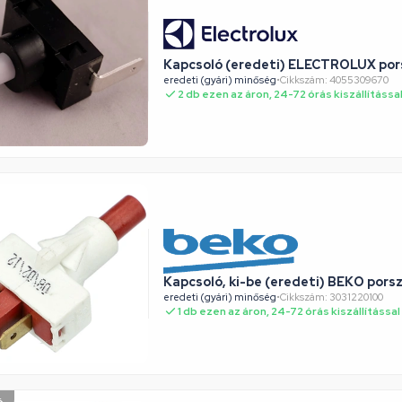
Kapcsoló (eredeti) ELECTROLUX por
eredeti (gyári) minőség
•
Cikkszám: 4055309670
2 db ezen az áron, 24-72 órás kiszállítássa
Kapcsoló, ki-be (eredeti) BEKO porsz
eredeti (gyári) minőség
•
Cikkszám: 3031220100
1 db ezen az áron, 24-72 órás kiszállítással