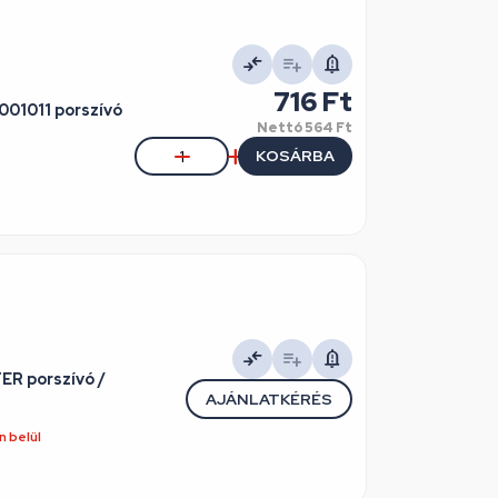
716 Ft
001011 porszívó
Nettó
564 Ft
KOSÁRBA
ER porszívó /
AJÁNLATKÉRÉS
 belül