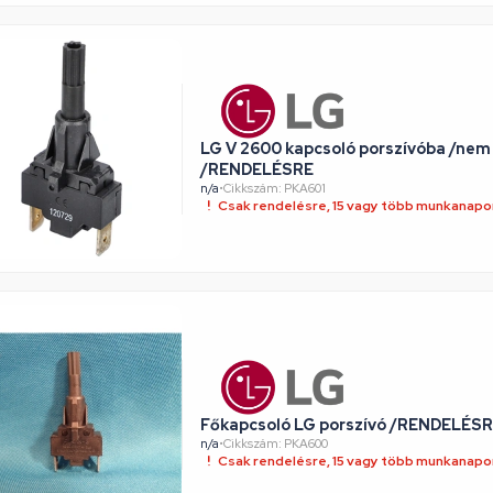
LG V 2600 kapcsoló porszívóba /nem menetes!/
/RENDELÉSRE
n/a
•
Cikkszám: PKA601
Csak rendelésre, 15 vagy több munkanapon
Főkapcsoló LG porszívó /RENDELÉS
n/a
•
Cikkszám: PKA600
Csak rendelésre, 15 vagy több munkanapon