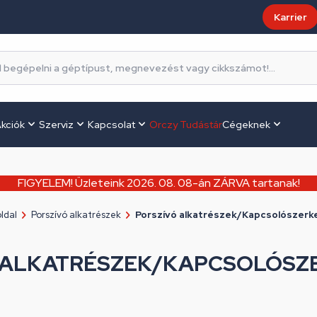
Karrier
kciók
Szerviz
Kapcsolat
Orczy Tudástár
Cégeknek
FIGYELEM! Üzleteink 2026. 08. 08-án ZÁRVA tartanak!
ldal
Porszívó alkatrészek
Porszívó alkatrészek/Kapcsolószerk
 ALKATRÉSZEK/KAPCSOLÓSZ