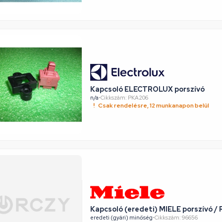
Kapcsoló ELECTROLUX porszívó
n/a
•
Cikkszám: PKA206
Csak rendelésre, 12 munkanapon belül
Kapcsoló (eredeti) MIELE porszívó 
eredeti (gyári) minőség
•
Cikkszám: 96656