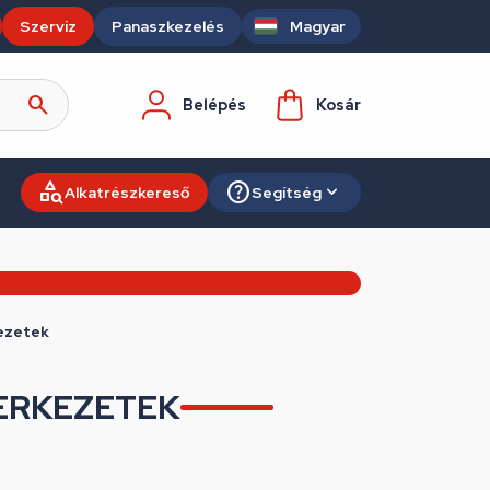
Szerviz
Panaszkezelés
Magyar
Belépés
Kosár
Alkatrészkereső
Segítség
ezetek
ERKEZETEK