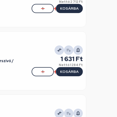
Nettó
2 712 Ft
KOSÁRBA
1 631 Ft
rszívó /
Nettó
1 284 Ft
KOSÁRBA