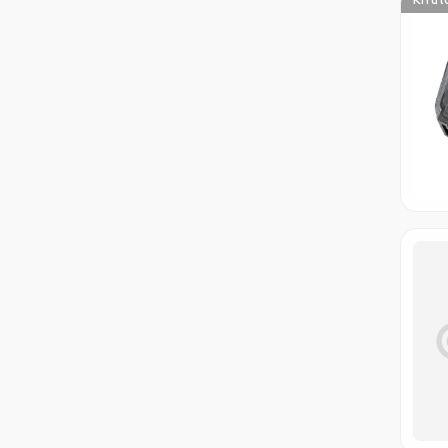
Kifut