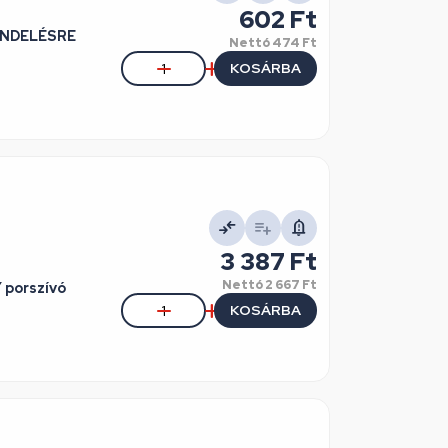
602 Ft
RENDELÉSRE
Nettó
474 Ft
KOSÁRBA
3 387 Ft
Nettó
2 667 Ft
porszívó
KOSÁRBA