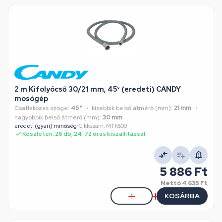
2 m Kifolyócső 30/21 mm, 45° (eredeti) CANDY
mosógép
Csatlakozás szöge:
45°
kisebbik belső átmérő (mm):
21 mm
nagyobbik belső átmérő (mm):
30 mm
eredeti (gyári) minőség
•
Cikkszám: MTK800
Készleten: 26 db, 24-72 órás kiszállítással
5 886 Ft
Nettó
4 635 Ft
KOSÁRBA