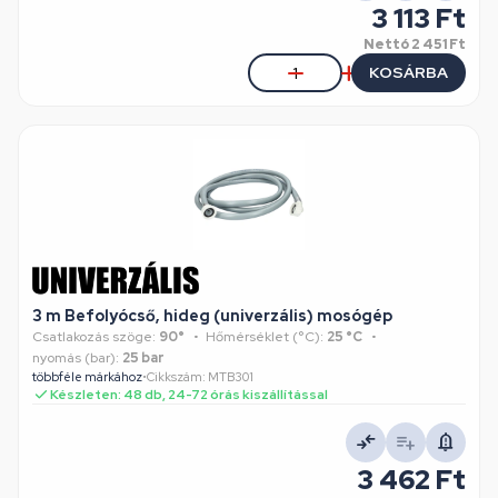
3 113 Ft
Nettó
2 451 Ft
KOSÁRBA
3 m Befolyócső, hideg (univerzális) mosógép
Csatlakozás szöge:
90°
Hőmérséklet (°C):
25 °C
nyomás (bar):
25 bar
többféle márkához
•
Cikkszám: MTB301
Készleten: 48 db, 24-72 órás kiszállítással
3 462 Ft