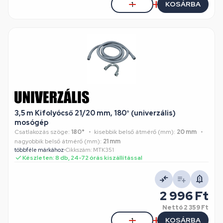
KOSÁRBA
3,5 m Kifolyócső 21/20 mm, 180° (univerzális)
mosógép
Csatlakozás szöge:
180°
kisebbik belső átmérő (mm):
20 mm
nagyobbik belső átmérő (mm):
21 mm
többféle márkához
•
Cikkszám: MTK351
Készleten: 8 db, 24-72 órás kiszállítással
2 996 Ft
Nettó
2 359 Ft
KOSÁRBA