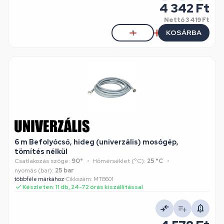
4 342 Ft
Nettó
3 419 Ft
KOSÁRBA
6 m Befolyócső, hideg (univerzális) mosógép,
tömítés nélkül
Csatlakozás szöge:
90°
Hőmérséklet (°C):
25 °C
nyomás (bar):
25 bar
többféle márkához
•
Cikkszám: MTB601
Készleten: 11 db, 24-72 órás kiszállítással