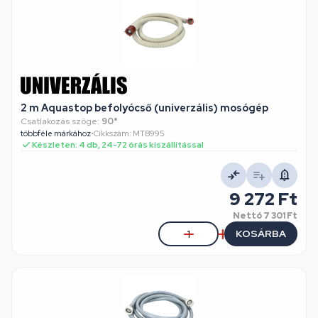
2 m Aquastop befolyócső (univerzális) mosógép
Csatlakozás szöge:
90°
többféle márkához
•
Cikkszám: MTB995
Készleten: 4 db, 24-72 órás kiszállítással
9 272 Ft
Nettó
7 301 Ft
KOSÁRBA