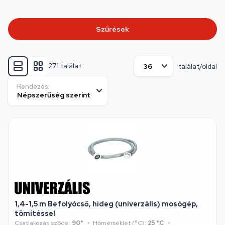
Szűrések
271 találat
találat/oldal
Rendezés:
1,4-1,5 m Befolyócső, hideg (univerzális) mosógép,
tömítéssel
Csatlakozás szöge:
90°
Hőmérséklet (°C):
25 °C