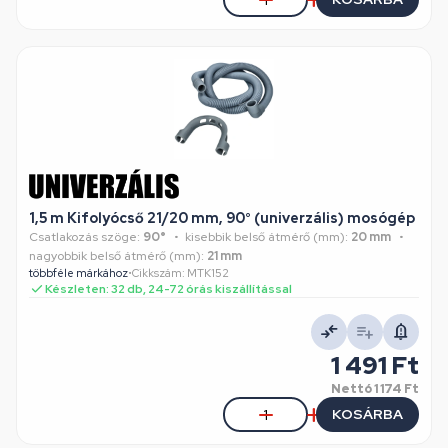
1,5 m Kifolyócső 21/20 mm, 90° (univerzális) mosógép
Csatlakozás szöge:
90°
kisebbik belső átmérő (mm):
20 mm
nagyobbik belső átmérő (mm):
21 mm
többféle márkához
•
Cikkszám: MTK152
Készleten: 32 db, 24-72 órás kiszállítással
1 491 Ft
Nettó
1 174 Ft
KOSÁRBA