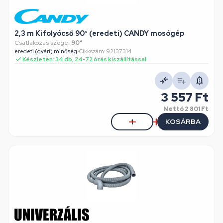
2,3 m Kifolyócső 90° (eredeti) CANDY mosógép
Csatlakozás szöge:
90°
eredeti (gyári) minőség
•
Cikkszám: 92137314
Készleten: 34 db, 24-72 órás kiszállítással
3 557 Ft
Nettó
2 801 Ft
KOSÁRBA