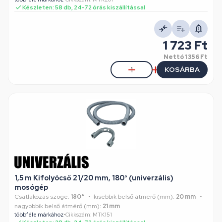
Készleten: 58 db, 24-72 órás kiszállítással
1 723 Ft
Nettó
1 356 Ft
KOSÁRBA
1,5 m Kifolyócső 21/20 mm, 180° (univerzális)
mosógép
Csatlakozás szöge:
180°
kisebbik belső átmérő (mm):
20 mm
nagyobbik belső átmérő (mm):
21 mm
többféle márkához
•
Cikkszám: MTK151