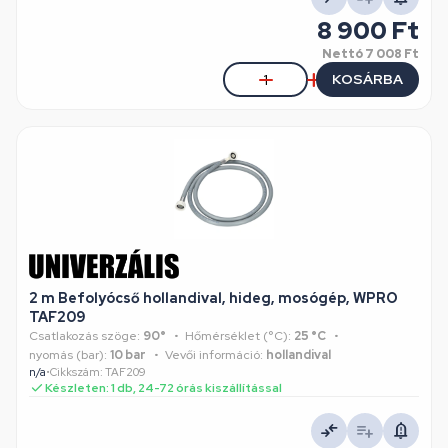
8 900 Ft
Nettó
7 008 Ft
KOSÁRBA
2 m Befolyócső hollandival, hideg, mosógép, WPRO
TAF209
Csatlakozás szöge:
90°
Hőmérséklet (°C):
25 °C
nyomás (bar):
10 bar
Vevői információ:
hollandival
n/a
•
Cikkszám: TAF209
Készleten: 1 db, 24-72 órás kiszállítással