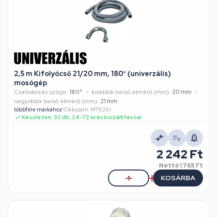
2,5 m Kifolyócső 21/20 mm, 180° (univerzális)
mosógép
Csatlakozás szöge:
180°
kisebbik belső átmérő (mm):
20 mm
nagyobbik belső átmérő (mm):
21 mm
többféle márkához
•
Cikkszám: MTK251
Készleten: 32 db, 24-72 órás kiszállítással
2 242 Ft
Nettó
1 765 Ft
KOSÁRBA