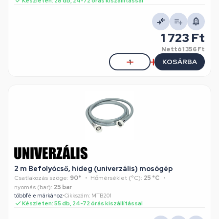
Készleten: 28 db, 24-72 órás kiszállítással
1 723 Ft
Nettó
1 356 Ft
KOSÁRBA
2 m Befolyócső, hideg (univerzális) mosógép
Csatlakozás szöge:
90°
Hőmérséklet (°C):
25 °C
nyomás (bar):
25 bar
többféle márkához
•
Cikkszám: MTB201
Készleten: 55 db, 24-72 órás kiszállítással