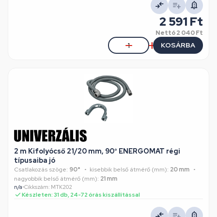
2 591 Ft
Nettó
2 040 Ft
KOSÁRBA
2 m Kifolyócső 21/20 mm, 90° ENERGOMAT régi
típusaiba jó
Csatlakozás szöge:
90°
kisebbik belső átmérő (mm):
20 mm
nagyobbik belső átmérő (mm):
21 mm
n/a
•
Cikkszám: MTK202
Készleten: 31 db, 24-72 órás kiszállítással