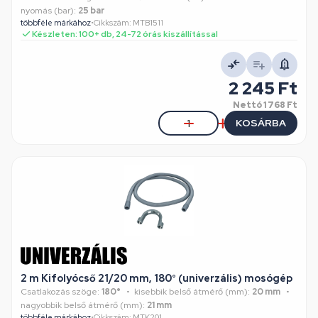
nyomás (bar):
25 bar
többféle márkához
•
Cikkszám: MTB1511
Készleten: 100+ db, 24-72 órás kiszállítással
2 245 Ft
Nettó
1 768 Ft
KOSÁRBA
2 m Kifolyócső 21/20 mm, 180° (univerzális) mosógép
Csatlakozás szöge:
180°
kisebbik belső átmérő (mm):
20 mm
nagyobbik belső átmérő (mm):
21 mm
többféle márkához
•
Cikkszám: MTK201