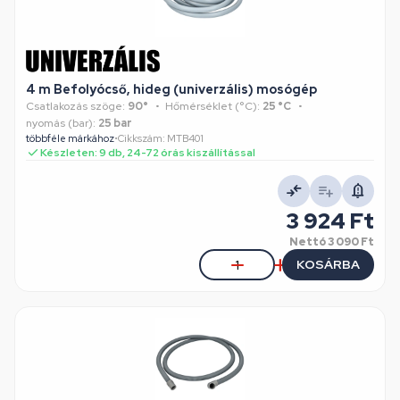
4 m Befolyócső, hideg (univerzális) mosógép
Csatlakozás szöge:
90°
Hőmérséklet (°C):
25 °C
nyomás (bar):
25 bar
többféle márkához
•
Cikkszám: MTB401
Készleten: 9 db, 24-72 órás kiszállítással
3 924 Ft
Nettó
3 090 Ft
KOSÁRBA