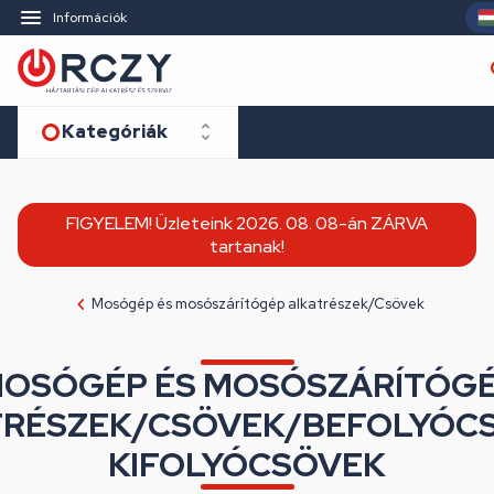
Információk
Kategóriák
FIGYELEM! Üzleteink 2026. 08. 08-án ZÁRVA
tartanak!
Mosógép és mosószárítógép alkatrészek/Csövek
OSÓGÉP ÉS MOSÓSZÁRÍTÓG
RÉSZEK/CSÖVEK/BEFOLYÓC
KIFOLYÓCSÖVEK