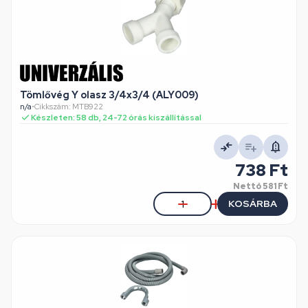
Tömlővég Y olasz 3/4x3/4 (ALY009)
n/a
•
Cikkszám: MTB922
Készleten: 58 db, 24-72 órás kiszállítással
738 Ft
Nettó
581 Ft
KOSÁRBA