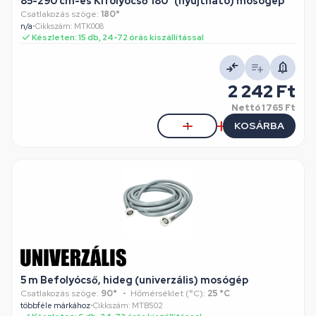
85-290 cm-es Kifolyócső 180° (nyújtható) mosógép
Csatlakozás szöge:
180°
n/a
•
Cikkszám: MTK008
Készleten: 15 db, 24-72 órás kiszállítással
2 242 Ft
Nettó
1 765 Ft
KOSÁRBA
5 m Befolyócső, hideg (univerzális) mosógép
Csatlakozás szöge:
90°
Hőmérséklet (°C):
25 °C
többféle márkához
•
Cikkszám: MTB502