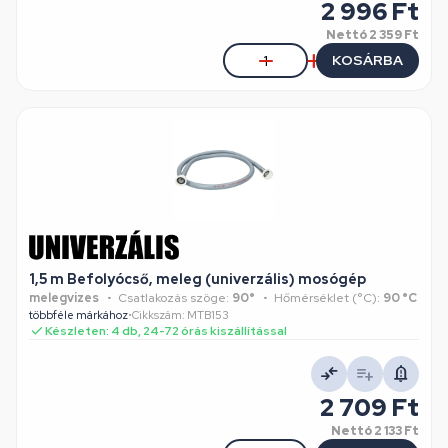
2 996 Ft
Nettó
2 359 Ft
KOSÁRBA
1,5 m Befolyócső, meleg (univerzális) mosógép
melegvizes
Csatlakozás szöge:
90°
Hőmérséklet (°C):
90 °C
többféle márkához
•
Cikkszám: MTB153
Készleten: 4 db, 24-72 órás kiszállítással
2 709 Ft
Nettó
2 133 Ft