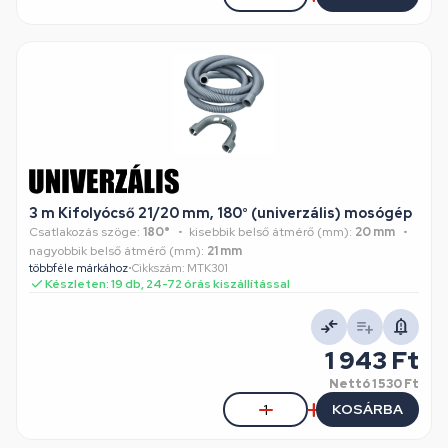
3 m Kifolyócső 21/20 mm, 180° (univerzális) mosógép
Csatlakozás szöge:
180°
kisebbik belső átmérő (mm):
20 mm
nagyobbik belső átmérő (mm):
21 mm
többféle márkához
•
Cikkszám: MTK301
Készleten: 19 db, 24-72 órás kiszállítással
1 943 Ft
Nettó
1 530 Ft
KOSÁRBA