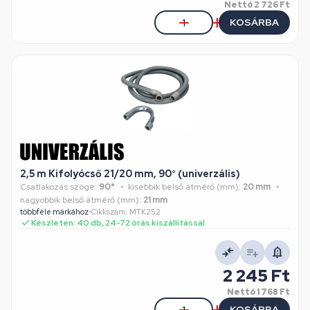
Nettó
2 726 Ft
KOSÁRBA
2,5 m Kifolyócső 21/20 mm, 90° (univerzális)
Csatlakozás szöge:
90°
kisebbik belső átmérő (mm):
20 mm
nagyobbik belső átmérő (mm):
21 mm
többféle márkához
•
Cikkszám: MTK252
Készleten: 40 db, 24-72 órás kiszállítással
2 245 Ft
Nettó
1 768 Ft
KOSÁRBA