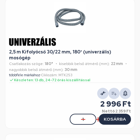
2,5 m Kifolyócső 30/22 mm, 180° (univerzális)
mosógép
Csatlakozás szöge:
180°
kisebbik belső átmérő (mm):
22 mm
nagyobbik belső átmérő (mm):
30 mm
többféle márkához
•
Cikkszám: MTK253
Készleten: 13 db, 24-72 órás kiszállítással
2 996 Ft
Nettó
2 359 Ft
KOSÁRBA