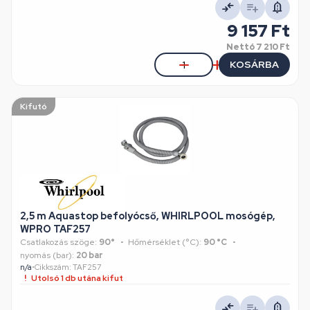
9 157 Ft
Nettó
7 210 Ft
KOSÁRBA
Kifutó
2,5 m Aquastop befolyócső, WHIRLPOOL mosógép,
WPRO TAF257
Csatlakozás szöge:
90°
Hőmérséklet (°C):
90 °C
nyomás (bar):
20 bar
n/a
•
Cikkszám: TAF257
Utolsó 1 db utána kifut