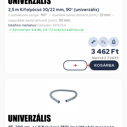
2,5 m Kifolyócső 30/22 mm, 90° (univerzális)
Csatlakozás szöge:
90°
kisebbik belső átmérő (mm):
22 mm
nagyobbik belső átmérő (mm):
30 mm
többféle márkához
•
Cikkszám: MTK254
Készleten: 64 db, 24-72 órás kiszállítással
3 462 Ft
Nettó
2 726 Ft
KOSÁRBA