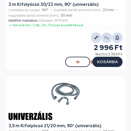
3 m Kifolyócső 30/22 mm, 90° (univerzális)
Csatlakozás szöge:
90°
kisebbik belső átmérő (mm):
22 mm
nagyobbik belső átmérő (mm):
30 mm
többféle márkához
•
Cikkszám: MTK304
Készleten: 3 db, 24-72 órás kiszállítással
2 996 Ft
Nettó
2 359 Ft
KOSÁRBA
3,5 m Kifolyócső 21/20 mm, 90° (univerzális)