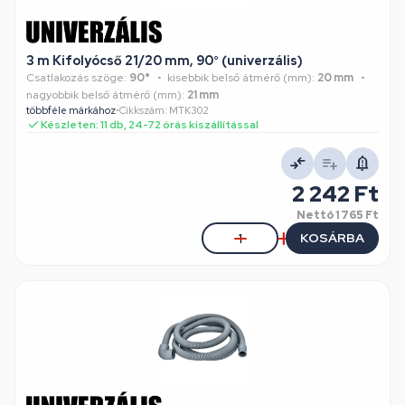
3 m Kifolyócső 21/20 mm, 90° (univerzális)
Csatlakozás szöge:
90°
kisebbik belső átmérő (mm):
20 mm
nagyobbik belső átmérő (mm):
21 mm
többféle márkához
•
Cikkszám: MTK302
Készleten: 11 db, 24-72 órás kiszállítással
2 242 Ft
Nettó
1 765 Ft
KOSÁRBA