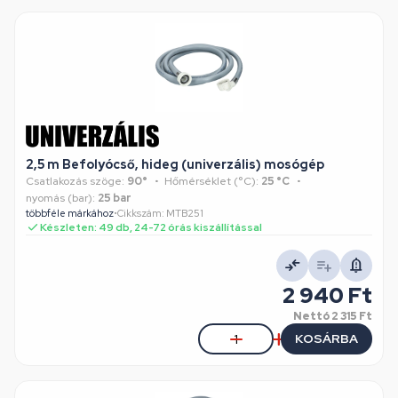
2,5 m Befolyócső, hideg (univerzális) mosógép
Csatlakozás szöge:
90°
Hőmérséklet (°C):
25 °C
nyomás (bar):
25 bar
többféle márkához
•
Cikkszám: MTB251
Készleten: 49 db, 24-72 órás kiszállítással
2 940 Ft
Nettó
2 315 Ft
KOSÁRBA