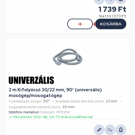
1 739 Ft
Nettó
1 370 Ft
KOSÁRBA
2 m Kifolyócső 30/22 mm, 90° (univerzális)
mosógép/mosogatógép
Csatlakozás szöge:
90°
kisebbik belső átmérő (mm):
22 mm
nagyobbik belső átmérő (mm):
30 mm
többféle márkához
•
Cikkszám: MTK204
Készleten: 100+ db, 24-72 órás kiszállítással