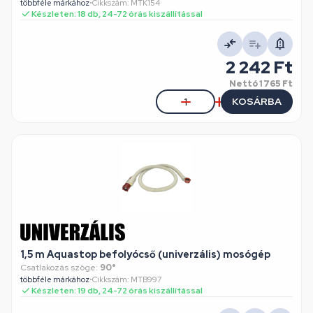
többféle márkához
•
Cikkszám: MTK154
Készleten: 18 db, 24-72 órás kiszállítással
2 242 Ft
Nettó
1 765 Ft
KOSÁRBA
1,5 m Aquastop befolyócső (univerzális) mosógép
Csatlakozás szöge:
90°
többféle márkához
•
Cikkszám: MTB997
Készleten: 19 db, 24-72 órás kiszállítással