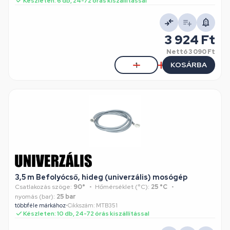
Készleten: 6 db, 24-72 órás kiszállítással
3 924 Ft
Nettó
3 090 Ft
KOSÁRBA
3,5 m Befolyócső, hideg (univerzális) mosógép
Csatlakozás szöge:
90°
Hőmérséklet (°C):
25 °C
nyomás (bar):
25 bar
többféle márkához
•
Cikkszám: MTB351
Készleten: 10 db, 24-72 órás kiszállítással