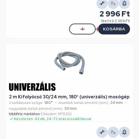
2 996 Ft
Nettó
2 359 Ft
KOSÁRBA
2 m Kifolyócső 30/24 mm, 180° (univerzális) mosógép
Csatlakozás szöge:
180°
kisebbik belső átmérő (mm):
24 mm
nagyobbik belső átmérő (mm):
30 mm
többféle márkához
•
Cikkszám: MTK203
Készleten: 42 db, 24-72 órás kiszállítással