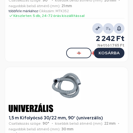
Csatlakozás szöge:
90°
kisebbik belső átmérő (mm):
20 mm
nagyobbik belső átmérő (mm):
21 mm
többféle márkához
•
Cikkszám: MTK352
Készleten: 5 db, 24-72 órás kiszállítással
2 242 Ft
Nettó
1 765 Ft
KOSÁRBA
1,5 m Kifolyócső 30/22 mm, 90° (univerzális)
Csatlakozás szöge:
90°
kisebbik belső átmérő (mm):
22 mm
nagyobbik belső átmérő (mm):
30 mm