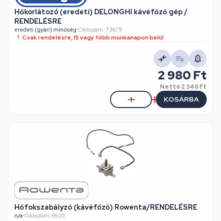
Hőkorlátozó (eredeti) DELONGHI kávéfőző gép /
RENDELÉSRE
eredeti (gyári) minőség
•
Cikkszám: 73675
Csak rendelésre, 15 vagy több munkanapon belül
2 980 Ft
Nettó
2 346 Ft
KOSÁRBA
Hőfokszabályzó (kávéfőző) Rowenta/RENDELÉSRE
n/a
•
Cikkszám: 6920