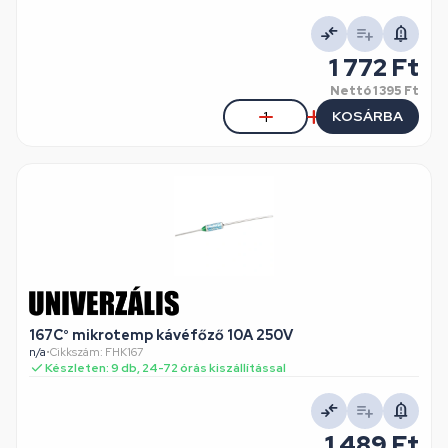
1 772 Ft
Nettó
1 395 Ft
KOSÁRBA
167C° mikrotemp kávéfőző 10A 250V
n/a
•
Cikkszám: FHK167
Készleten: 9 db, 24-72 órás kiszállítással
1 489 Ft