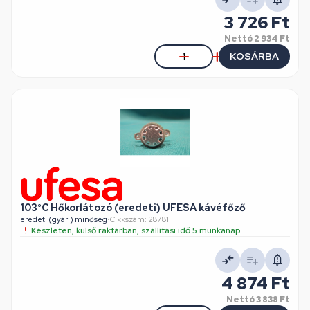
3 726 Ft
Nettó
2 934 Ft
KOSÁRBA
103°C Hőkorlátozó (eredeti) UFESA kávéfőző
eredeti (gyári) minőség
•
Cikkszám: 28781
Készleten, külső raktárban, szállítási idő 5 munkanap
4 874 Ft
Nettó
3 838 Ft