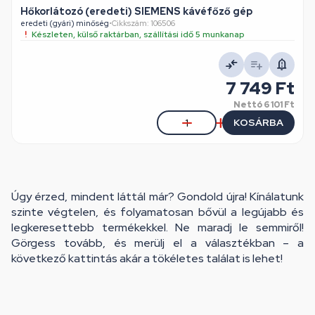
Hőkorlátozó (eredeti) SIEMENS kávéfőző gép
eredeti (gyári) minőség
•
Cikkszám: 106506
Készleten, külső raktárban, szállítási idő 5 munkanap
7 749 Ft
Nettó
6 101 Ft
KOSÁRBA
Úgy érzed, mindent láttál már? Gondold újra! Kínálatunk
szinte végtelen, és folyamatosan bővül a legújabb és
legkeresettebb termékekkel. Ne maradj le semmiről!
Görgess tovább, és merülj el a választékban – a
következő kattintás akár a tökéletes találat is lehet!