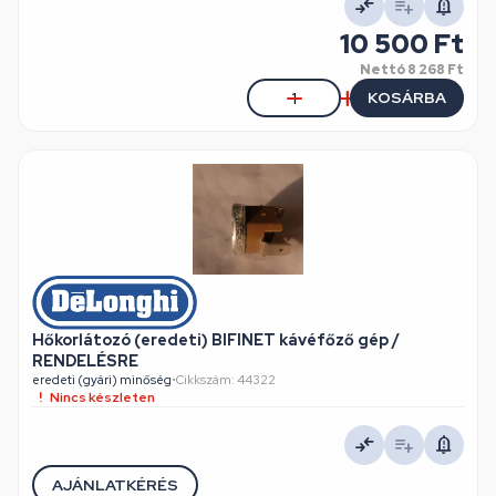
10 500 Ft
Nettó
8 268 Ft
KOSÁRBA
Hőkorlátozó (eredeti) BIFINET kávéfőző gép /
RENDELÉSRE
eredeti (gyári) minőség
•
Cikkszám: 44322
Nincs készleten
AJÁNLATKÉRÉS