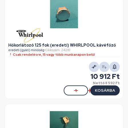
Hőkorlátozó 125 fok (eredeti) WHIRLPOOL kávéfőző
eredeti (gyári) minőség
•
Cikkszám: 24210
Csak rendelésre, 15 vagy több munkanapon belül
10 912 Ft
Nettó
8 592 Ft
KOSÁRBA