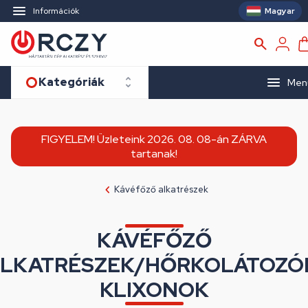
Magyar
Információk
Kategóriák
Men
FIGYELEM! Üzleteink 2026. 08. 08-án ZÁRVA
tartanak!
Kávéfőző alkatrészek
KÁVÉFŐZŐ
LKATRÉSZEK/HŐRKOLÁTOZÓ
KLIXONOK