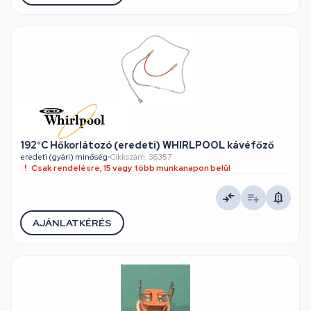
192°C Hőkorlátozó (eredeti) WHIRLPOOL kávéfőző
eredeti (gyári) minőség
•
Cikkszám: 36357
Csak rendelésre, 15 vagy több munkanapon belül
AJÁNLATKÉRÉS