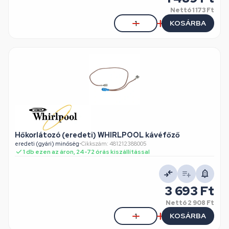
Nettó
1 173 Ft
KOSÁRBA
Hőkorlátozó (eredeti) WHIRLPOOL kávéfőző
eredeti (gyári) minőség
•
Cikkszám: 481212388005
1 db ezen az áron, 24-72 órás kiszállítással
3 693 Ft
Nettó
2 908 Ft
KOSÁRBA