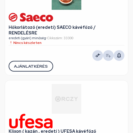
Hőkorlátozó (eredeti) SAECO kávéfőző /
RENDELÉSRE
eredeti (gyári) minőség
•
Cikkszám: 33300
Nincs készleten
AJÁNLATKÉRÉS
Klixon ( kazán , eredeti ) UFESA kávéfőző