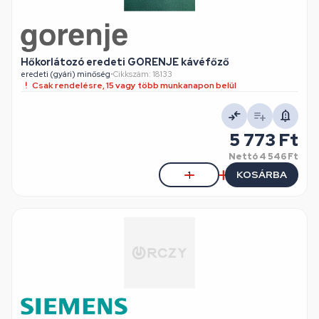
Hőkorlátozó eredeti GORENJE kávéfőző
eredeti (gyári) minőség
•
Cikkszám: 18133
Csak rendelésre, 15 vagy több munkanapon belül
5 773 Ft
Nettó
4 546 Ft
KOSÁRBA