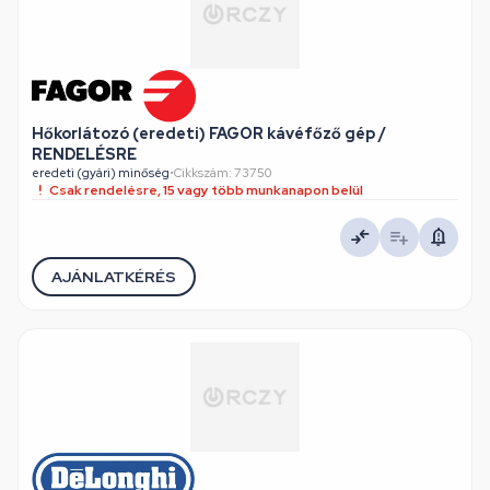
Hőkorlátozó (eredeti) FAGOR kávéfőző gép /
RENDELÉSRE
eredeti (gyári) minőség
•
Cikkszám: 73750
Csak rendelésre, 15 vagy több munkanapon belül
AJÁNLATKÉRÉS