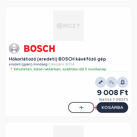
Hőkorlátozó (eredeti) BOSCH kávéfőző gép
eredeti (gyári) minőség
•
Cikkszám: 81214
Készleten, külső raktárban, szállítási idő 5 munkanap
9 008 Ft
Nettó
7 093 Ft
KOSÁRBA