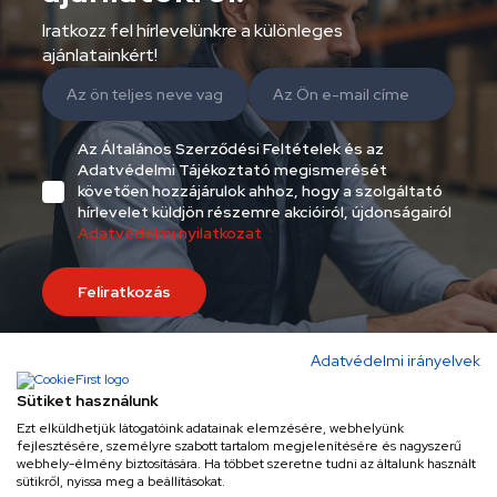
Iratkozz fel hírlevelünkre a különleges
ajánlatainkért!
Az Általános Szerződési Feltételek és az
Adatvédelmi Tájékoztató megismerését
követően hozzájárulok ahhoz, hogy a szolgáltató
hírlevelet küldjön részemre akcióiról, újdonságairól
Adatvédelmi nyilatkozat
Feliratkozás
Adatvédelmi irányelvek
Sütiket használunk
Ezt elküldhetjük látogatóink adatainak elemzésére, webhelyünk
fejlesztésére, személyre szabott tartalom megjelenítésére és nagyszerű
Eredeti minőség
webhely-élmény biztosítására. Ha többet szeretne tudni az általunk használt
sütikről, nyissa meg a beállításokat.
Az Orczy Alkatrész Áruház kiemelt partnere az Electrolux-Lehel