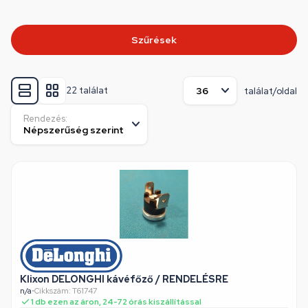
Szűrések
22 találat
találat/oldal
Rendezés:
Klixon DELONGHI kávéfőző / RENDELÉSRE
n/a
•
Cikkszám: T61747
1 db ezen az áron, 24-72 órás kiszállítással