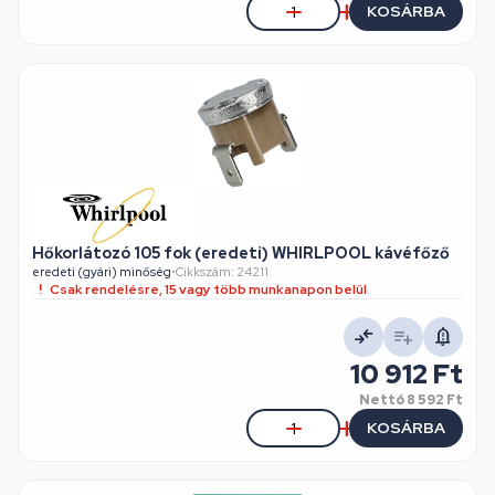
KOSÁRBA
Hőkorlátozó 105 fok (eredeti) WHIRLPOOL kávéfőző
eredeti (gyári) minőség
•
Cikkszám: 24211
Csak rendelésre, 15 vagy több munkanapon belül
10 912 Ft
Nettó
8 592 Ft
KOSÁRBA