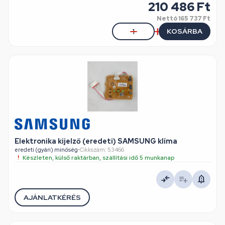
210 486 Ft
Nettó
165 737 Ft
KOSÁRBA
Elektronika kijelző (eredeti) SAMSUNG klíma
eredeti (gyári) minőség
•
Cikkszám: 53466
Készleten, külső raktárban, szállítási idő 5 munkanap
AJÁNLATKÉRÉS