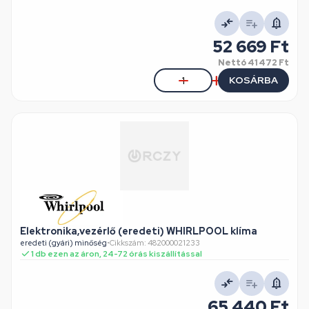
52 669 Ft
Nettó
41 472 Ft
KOSÁRBA
Elektronika,vezérlő (eredeti) WHIRLPOOL klíma
eredeti (gyári) minőség
•
Cikkszám: 482000021233
1 db ezen az áron, 24-72 órás kiszállítással
65 440 Ft