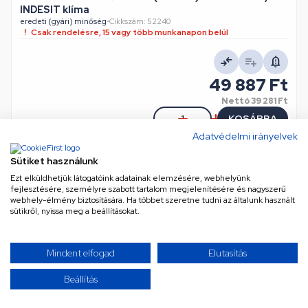
INDESIT klíma
eredeti (gyári) minőség
•
Cikkszám: 52240
Csak rendelésre, 15 vagy több munkanapon belül
49 887 Ft
Nettó
39 281 Ft
KOSÁRBA
Adatvédelmi irányelvek
Sütiket használunk
Ezt elküldhetjük látogatóink adatainak elemzésére, webhelyünk
TOVÁBBIAK BETÖLTÉSE
fejlesztésére, személyre szabott tartalom megjelenítésére és nagyszerű
webhely-élmény biztosítására. Ha többet szeretne tudni az általunk használt
sütikről, nyissa meg a beállításokat.
/ 3
Mindent elfogad
Elutasítás
Beállítás
Úgy érzed, mindent láttál már? Gondold újra! Kínálatunk
szinte végtelen, és folyamatosan bővül a legújabb és