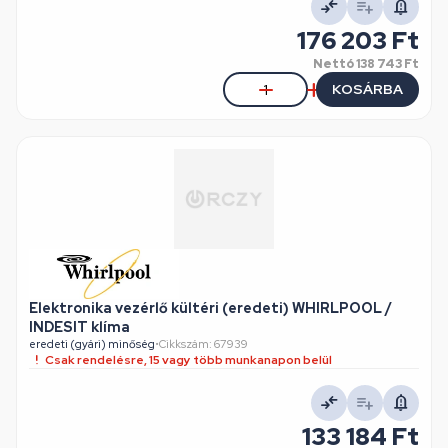
176 203 Ft
Nettó
138 743 Ft
KOSÁRBA
Elektronika vezérlő kültéri (eredeti) WHIRLPOOL /
INDESIT klíma
eredeti (gyári) minőség
•
Cikkszám: 67939
Csak rendelésre, 15 vagy több munkanapon belül
133 184 Ft