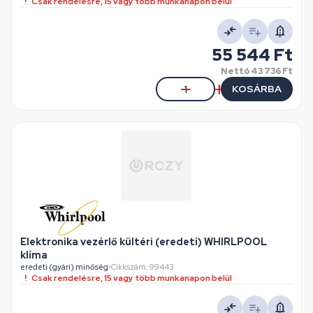
Csak rendelésre, 15 vagy több munkanapon belül
55 544 Ft
Nettó
43 736 Ft
KOSÁRBA
Elektronika vezérlő kültéri (eredeti) WHIRLPOOL
klíma
eredeti (gyári) minőség
•
Cikkszám: 99443
Csak rendelésre, 15 vagy több munkanapon belül