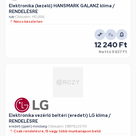
Elektronika (kezelő) HANSMARK GALANZ klíma /
RENDELÉSRE
n/a
•
Cikkszám: HEL856
Nincs készleten
12 240 Ft
Nettó
9 637 Ft
Elektronika vezérlő beltéri (eredeti) LG klíma /
RENDELÉSRE
eredeti (gyári) minőség
•
Cikkszám: EBR78225701
Csak rendelésre, 15 vagy több munkanapon belül