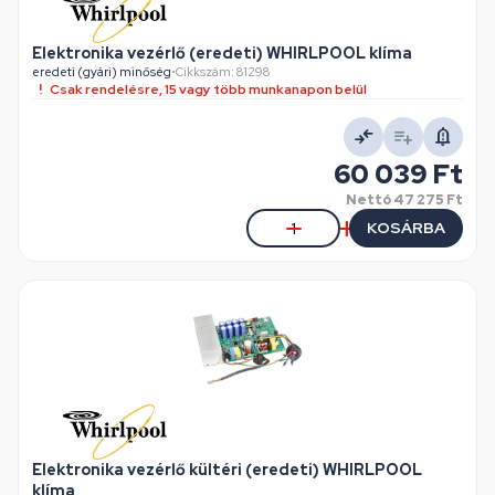
Elektronika vezérlő (eredeti) WHIRLPOOL klíma
eredeti (gyári) minőség
•
Cikkszám: 81298
Csak rendelésre, 15 vagy több munkanapon belül
60 039 Ft
Nettó
47 275 Ft
KOSÁRBA
Elektronika vezérlő kültéri (eredeti) WHIRLPOOL
klíma