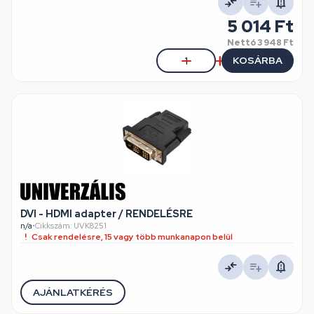
5 014 Ft
Nettó
3 948 Ft
KOSÁRBA
DVI - HDMI adapter / RENDELÉSRE
n/a
•
Cikkszám: UVK8251
Csak rendelésre, 15 vagy több munkanapon belül
AJÁNLATKÉRÉS