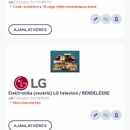
n/a
•
Cikkszám: EAY59489701
Csak rendelésre, 15 vagy több munkanapon belül
AJÁNLATKÉRÉS
Elektronika (vezérlő) LG televízió / RENDELÉSRE
n/a
•
Cikkszám: EAY48196101
Nincs készleten
AJÁNLATKÉRÉS