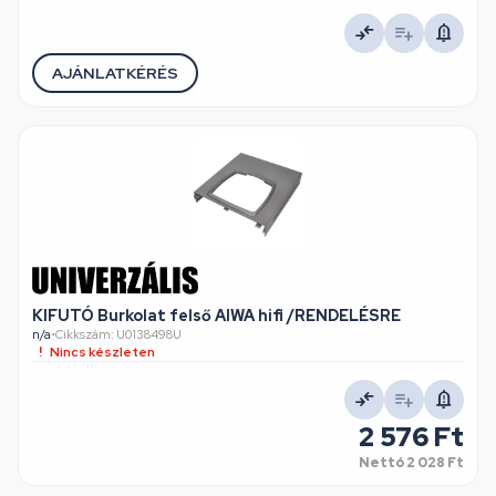
AJÁNLATKÉRÉS
KIFUTÓ Burkolat felső AIWA hifi /RENDELÉSRE
n/a
•
Cikkszám: U0138498U
Nincs készleten
2 576 Ft
Nettó
2 028 Ft