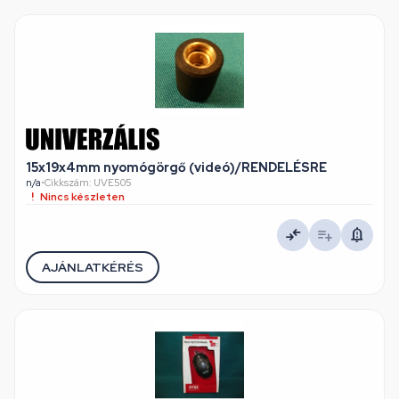
15x19x4mm nyomógörgő (videó)/RENDELÉSRE
n/a
•
Cikkszám: UVE505
Nincs készleten
AJÁNLATKÉRÉS