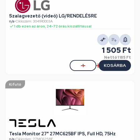
Szalagvezető (videó) LG/RENDELÉSRE
n/a
•
Cikkszám: 3041R0003A
1 db ezen az áron, 24-72 órás kiszállítással
1 505 Ft
Nettó
1 185 Ft
KOSÁRBA
Kifutó
Tesla Monitor 27" 27MC625BF IPS, Full HD, 75Hz
n/a
•
Cikkszám: 27MC625BF