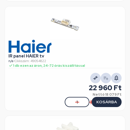
IR panel HAIER tv
n/a
•
Cikkszám: 49054822
1 db ezen az áron, 24-72 órás kiszállítással
22 960 Ft
Nettó
18 079 Ft
KOSÁRBA