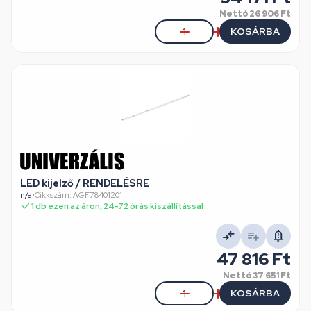
Nettó
26 906 Ft
KOSÁRBA
LED kijelző / RENDELÉSRE
n/a
•
Cikkszám: AGF78401201
1 db ezen az áron, 24-72 órás kiszállítással
47 816 Ft
Nettó
37 651 Ft
KOSÁRBA