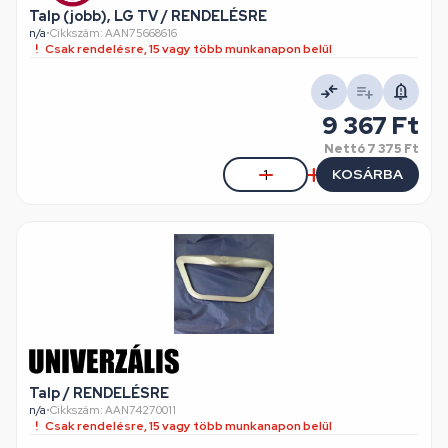
Talp (jobb), LG TV / RENDELÉSRE
n/a
•
Cikkszám: AAN75668616
Csak rendelésre, 15 vagy több munkanapon belül
9 367 Ft
Nettó
7 375 Ft
KOSÁRBA
Talp / RENDELÉSRE
n/a
•
Cikkszám: AAN74270011
Csak rendelésre, 15 vagy több munkanapon belül