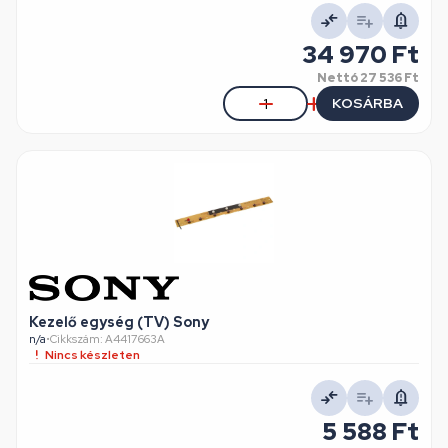
34 970 Ft
Nettó
27 536 Ft
KOSÁRBA
Kezelő egység (TV) Sony
n/a
•
Cikkszám: A4417663A
Nincs készleten
5 588 Ft