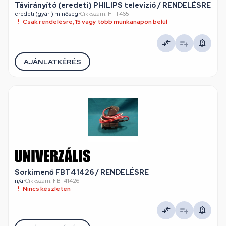
Távirányító (eredeti) PHILIPS televízió / RENDELÉSRE
eredeti (gyári) minőség
•
Cikkszám: HTT465
Csak rendelésre, 15 vagy több munkanapon belül
AJÁNLATKÉRÉS
Sorkimenő FBT41426 / RENDELÉSRE
n/a
•
Cikkszám: FBT41426
Nincs készleten