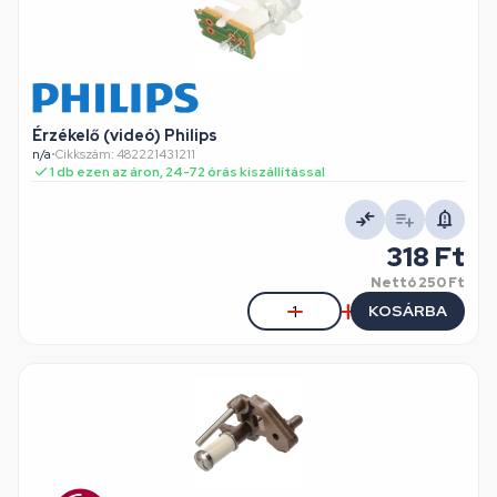
Érzékelő (videó) Philips
n/a
•
Cikkszám: 482221431211
1 db ezen az áron, 24-72 órás kiszállítással
318 Ft
Nettó
250 Ft
KOSÁRBA