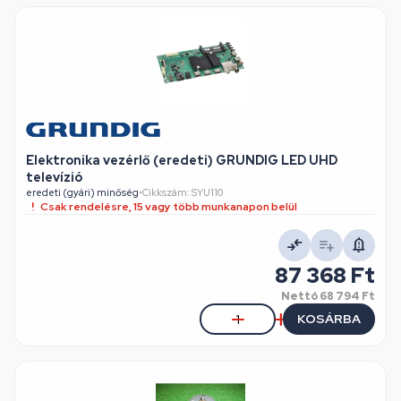
Elektronika vezérlő (eredeti) GRUNDIG LED UHD
televízió
eredeti (gyári) minőség
•
Cikkszám: SYU110
Csak rendelésre, 15 vagy több munkanapon belül
87 368 Ft
Nettó
68 794 Ft
KOSÁRBA