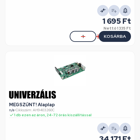
1 695 Ft
Nettó
1 335 Ft
KOSÁRBA
MEGSZŰNT! Alaplap
n/a
•
Cikkszám: AH9403260C
1 db ezen az áron, 24-72 órás kiszállítással
34 171 Ft