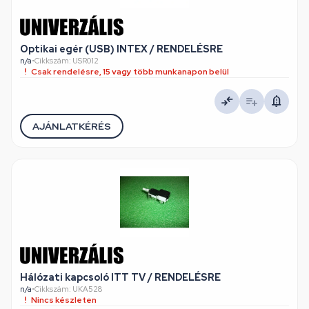
Optikai egér (USB) INTEX / RENDELÉSRE
n/a
•
Cikkszám: USR012
Csak rendelésre, 15 vagy több munkanapon belül
AJÁNLATKÉRÉS
Hálózati kapcsoló ITT TV / RENDELÉSRE
n/a
•
Cikkszám: UKA528
Nincs készleten