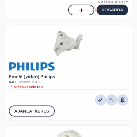
Nettó
4 400 Ft
KOSÁRBA
Emelő (videó) Philips
n/a
•
Cikkszám: 8813
Nincs készleten
AJÁNLATKÉRÉS