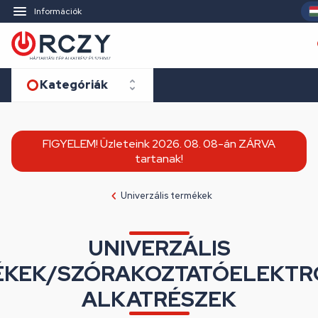
Információk
Kategóriák
FIGYELEM! Üzleteink 2026. 08. 08-án ZÁRVA
tartanak!
Univerzális termékek
UNIVERZÁLIS
KEK/SZÓRAKOZTATÓELEKTR
ALKATRÉSZEK