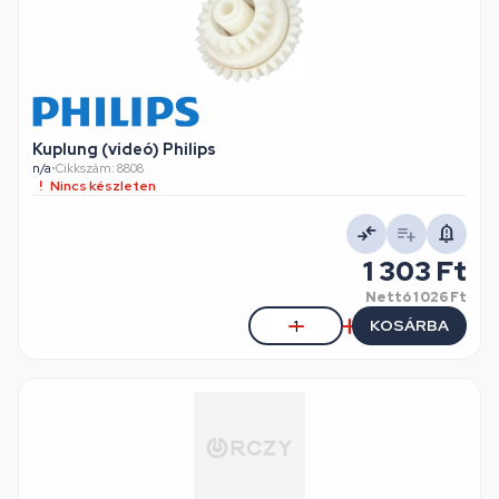
Kuplung (videó) Philips
n/a
•
Cikkszám: 8808
Nincs készleten
1 303 Ft
Nettó
1 026 Ft
KOSÁRBA