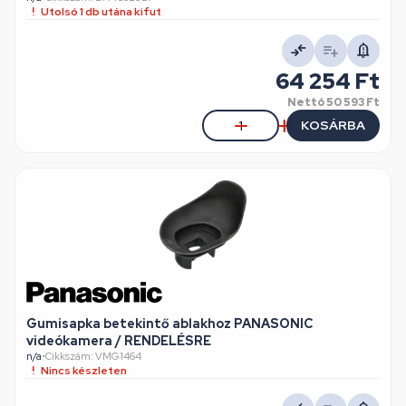
Utolsó 1 db utána kifut
64 254 Ft
Nettó
50 593 Ft
KOSÁRBA
Gumisapka betekintő ablakhoz PANASONIC
videókamera / RENDELÉSRE
n/a
•
Cikkszám: VMG1464
Nincs készleten