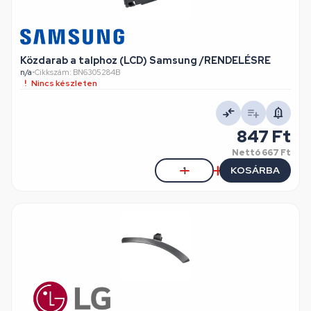
Közdarab a talphoz (LCD) Samsung /RENDELÉSRE
n/a
•
Cikkszám: BN6305284B
Nincs készleten
847 Ft
Nettó
667 Ft
KOSÁRBA