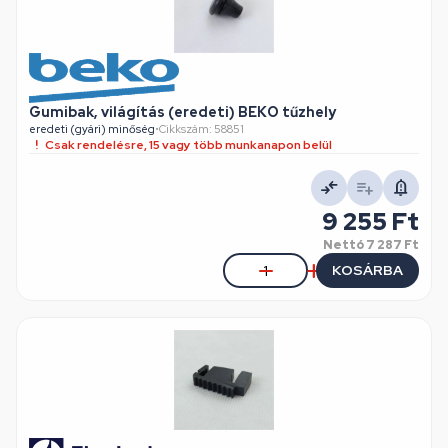
Gumibak, világítás (eredeti) BEKO tűzhely
eredeti (gyári) minőség
•
Cikkszám: 58851
Csak rendelésre, 15 vagy több munkanapon belül
9 255 Ft
Nettó
7 287 Ft
KOSÁRBA