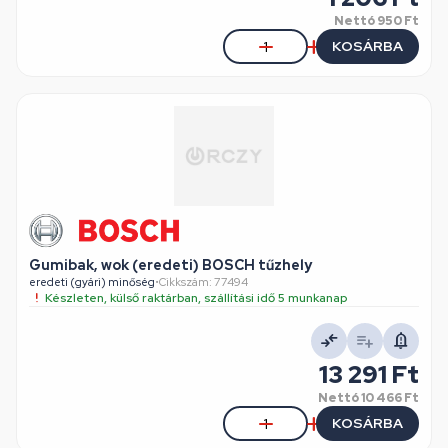
Nettó
950 Ft
KOSÁRBA
Gumibak, wok (eredeti) BOSCH tűzhely
eredeti (gyári) minőség
•
Cikkszám: 77494
Készleten, külső raktárban, szállítási idő 5 munkanap
13 291 Ft
Nettó
10 466 Ft
KOSÁRBA