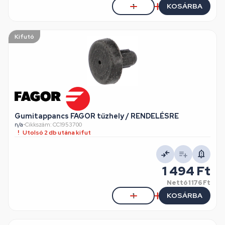
KOSÁRBA
Kifutó
Gumitappancs FAGOR tűzhely / RENDELÉSRE
n/a
•
Cikkszám: CC1953700
Utolsó 2 db utána kifut
1 494 Ft
Nettó
1 176 Ft
KOSÁRBA