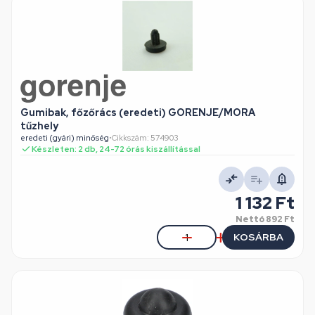
Gumibak, főzőrács (eredeti) GORENJE/MORA
tűzhely
eredeti (gyári) minőség
•
Cikkszám: 574903
Készleten: 2 db, 24-72 órás kiszállítással
1 132 Ft
Nettó
892 Ft
KOSÁRBA