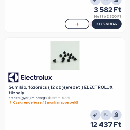
3 582 Ft
Nettó
2 820 Ft
KOSÁRBA
Gumiláb, főzőrács ( 12 db )(eredeti) ELECTROLUX
tűzhely
eredeti (gyári) minőség
•
Cikkszám: 52251
Csak rendelésre, 12 munkanapon belül
12 437 Ft