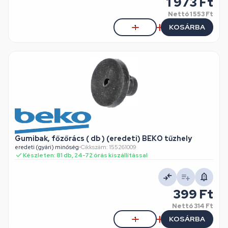
1 973 Ft
Nettó
1 553 Ft
KOSÁRBA
Gumibak, főzőrács ( db ) (eredeti) BEKO tűzhely
eredeti (gyári) minőség
•
Cikkszám: 155261009
Készleten: 81 db, 24-72 órás kiszállítással
399 Ft
Nettó
314 Ft
KOSÁRBA