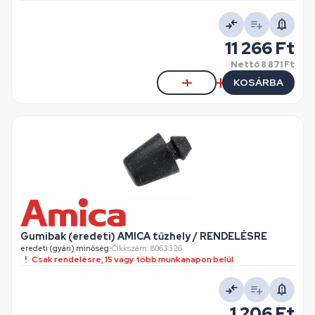
11 266 Ft
Nettó
8 871 Ft
KOSÁRBA
Gumibak (eredeti) AMICA tűzhely / RENDELÉSRE
eredeti (gyári) minőség
•
Cikkszám: 8063326
Csak rendelésre, 15 vagy több munkanapon belül
1 206 Ft