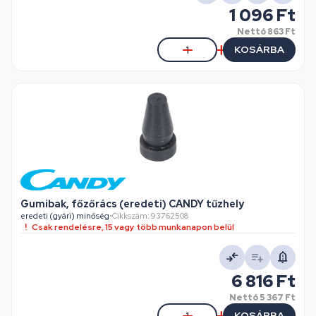
1 096 Ft
Nettó
863 Ft
KOSÁRBA
Gumibak, főzőrács (eredeti) CANDY tűzhely
eredeti (gyári) minőség
•
Cikkszám: 93762508
Csak rendelésre, 15 vagy több munkanapon belül
6 816 Ft
Nettó
5 367 Ft
KOSÁRBA