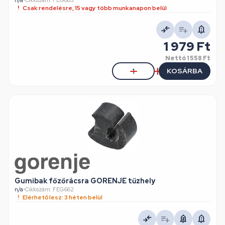
n/a
•
Cikkszám: FEG663
Csak rendelésre, 15 vagy több munkanapon belül
1 979 Ft
Nettó
1 558 Ft
KOSÁRBA
Gumibak főzőrácsra GORENJE tűzhely
n/a
•
Cikkszám: FEG662
Elérhető lesz: 3 héten belül