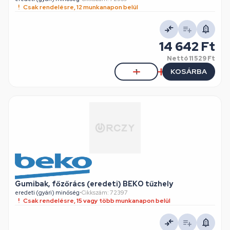
Csak rendelésre, 12 munkanapon belül
14 642 Ft
Nettó
11 529 Ft
KOSÁRBA
Gumibak, főzőrács (eredeti) BEKO tűzhely
eredeti (gyári) minőség
•
Cikkszám: 72397
Csak rendelésre, 15 vagy több munkanapon belül