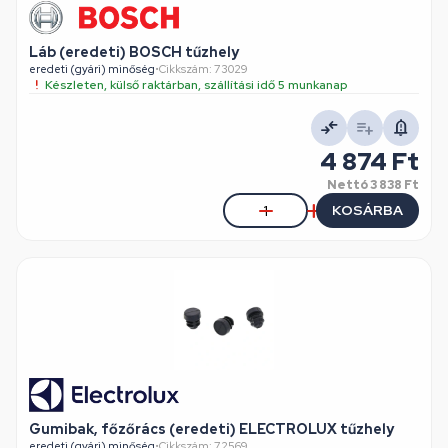
Láb (eredeti) BOSCH tűzhely
eredeti (gyári) minőség
•
Cikkszám: 73029
Készleten, külső raktárban, szállítási idő 5 munkanap
4 874 Ft
Nettó
3 838 Ft
KOSÁRBA
Gumibak, főzőrács (eredeti) ELECTROLUX tűzhely
eredeti (gyári) minőség
•
Cikkszám: 72569