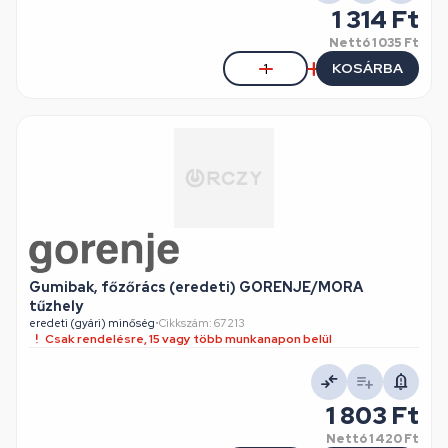
1 314 Ft
Nettó
1 035 Ft
KOSÁRBA
Gumibak, főzőrács (eredeti) GORENJE/MORA
tűzhely
eredeti (gyári) minőség
•
Cikkszám: 67213
Csak rendelésre, 15 vagy több munkanapon belül
1 803 Ft
Nettó
1 420 Ft