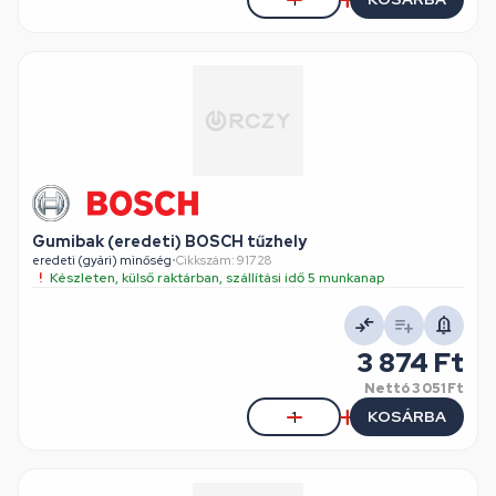
Gumibak (eredeti) BOSCH tűzhely
eredeti (gyári) minőség
•
Cikkszám: 91728
Készleten, külső raktárban, szállítási idő 5 munkanap
3 874 Ft
Nettó
3 051 Ft
KOSÁRBA