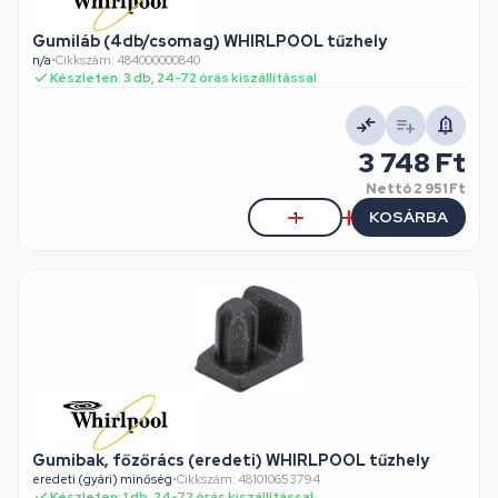
Gumiláb (4db/csomag) WHIRLPOOL tűzhely
n/a
•
Cikkszám: 484000000840
Készleten: 3 db, 24-72 órás kiszállítással
3 748 Ft
Nettó
2 951 Ft
KOSÁRBA
Gumibak, főzőrács (eredeti) WHIRLPOOL tűzhely
eredeti (gyári) minőség
•
Cikkszám: 481010653794
Készleten: 1 db, 24-72 órás kiszállítással