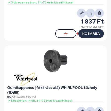
3 db ezen az áron, 24-72 órás kiszállítással
1 837 Ft
Nettó
1 446 Ft
KOSÁRBA
Gumitappancs (főzőrács alá) WHIRLPOOL tűzhely
(1DB!!!)
n/a
•
Cikkszám: FEG701
Készleten: 14 db, 24-72 órás kiszállítással