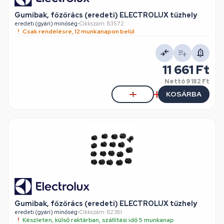
Gumibak, főzőrács (eredeti) ELECTROLUX tűzhely
eredeti (gyári) minőség
•
Cikkszám: 83572
Csak rendelésre, 12 munkanapon belül
11 661 Ft
Nettó
9 182 Ft
KOSÁRBA
Gumibak, főzőrács (eredeti) ELECTROLUX tűzhely
eredeti (gyári) minőség
•
Cikkszám: 82381
Készleten, külső raktárban, szállítási idő 5 munkanap