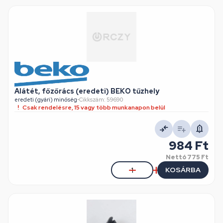
Alátét, főzőrács (eredeti) BEKO tűzhely
eredeti (gyári) minőség
•
Cikkszám: 59690
Csak rendelésre, 15 vagy több munkanapon belül
984 Ft
Nettó
775 Ft
KOSÁRBA