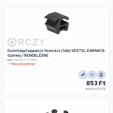
Gumitalp/tappancs főzőrács (1db) VESTEL KARANCS
tűzhely / RENDELÉSRE
n/a
•
Cikkszám: FEG880
Nincs készleten
853 Ft
Nettó
671 Ft