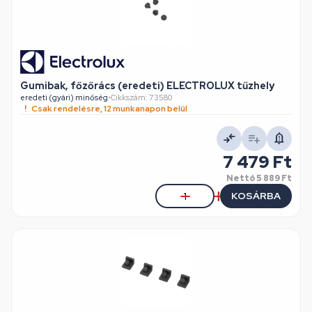
Gumibak, főzőrács (eredeti) ELECTROLUX tűzhely
eredeti (gyári) minőség
•
Cikkszám: 73580
Csak rendelésre, 12 munkanapon belül
7 479 Ft
Nettó
5 889 Ft
KOSÁRBA