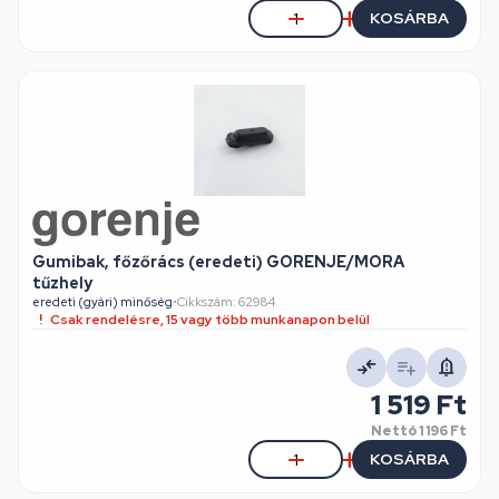
KOSÁRBA
Gumibak, főzőrács (eredeti) GORENJE/MORA
tűzhely
eredeti (gyári) minőség
•
Cikkszám: 62984
Csak rendelésre, 15 vagy több munkanapon belül
1 519 Ft
Nettó
1 196 Ft
KOSÁRBA