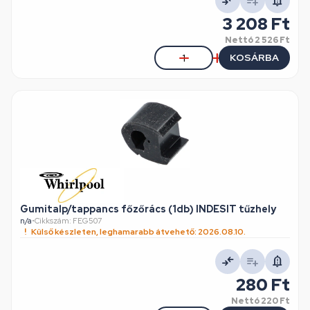
3 208 Ft
Nettó
2 526 Ft
KOSÁRBA
Gumitalp/tappancs főzőrács (1db) INDESIT tűzhely
n/a
•
Cikkszám: FEG507
Külső készleten, leghamarabb átvehető: 2026.08.10.
280 Ft
Nettó
220 Ft