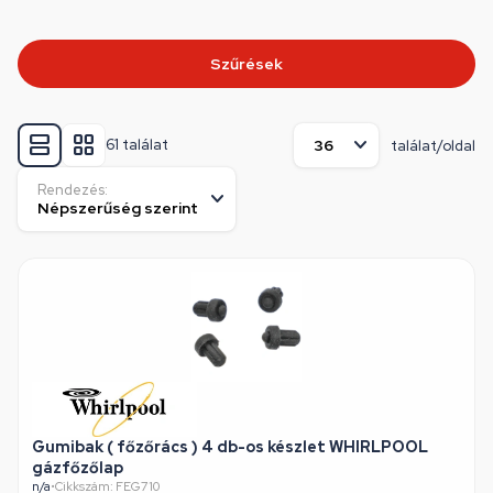
Szűrések
61 találat
találat/oldal
Rendezés:
Gumibak ( főzőrács ) 4 db-os készlet WHIRLPOOL
gázfőzőlap
n/a
•
Cikkszám: FEG710