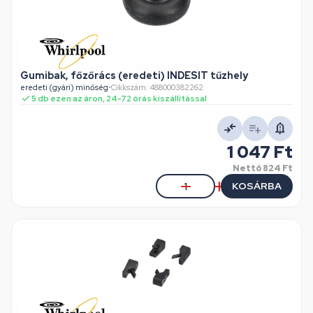
Gumibak, főzőrács (eredeti) INDESIT tűzhely
eredeti (gyári) minőség
•
Cikkszám: 488000382262
5 db ezen az áron, 24-72 órás kiszállítással
1 047 Ft
Nettó
824 Ft
KOSÁRBA