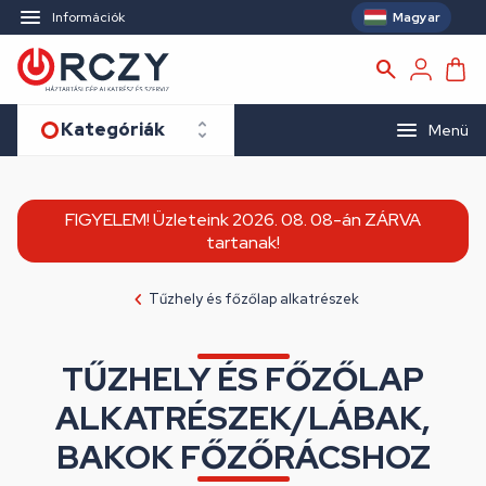
Magyar
Információk
Kategóriák
Menü
FIGYELEM! Üzleteink 2026. 08. 08-án ZÁRVA
tartanak!
Tűzhely és főzőlap alkatrészek
TŰZHELY ÉS FŐZŐLAP
ALKATRÉSZEK/LÁBAK,
BAKOK FŐZŐRÁCSHOZ