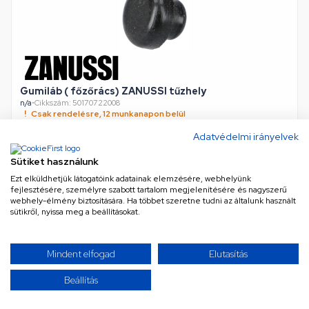
Gumiláb ( főzőrács) ZANUSSI tűzhely
n/a
•
Cikkszám: 50170722008
Csak rendelésre, 12 munkanapon belül
Adatvédelmi irányelvek
Sütiket használunk
2 838 Ft
Ezt elküldhetjük látogatóink adatainak elemzésére, webhelyünk
Nettó
2 234 Ft
fejlesztésére, személyre szabott tartalom megjelenítésére és nagyszerű
KOSÁRBA
webhely-élmény biztosítására. Ha többet szeretne tudni az általunk használt
sütikről, nyissa meg a beállításokat.
Mindent elfogad
Elutasítás
TOVÁBBIAK BETÖLTÉSE
Beállítás