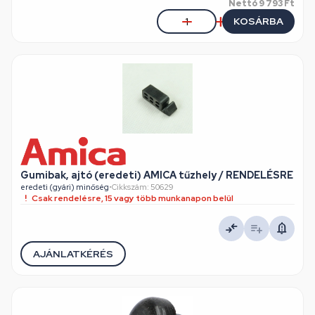
Nettó
9 793 Ft
KOSÁRBA
Gumibak, ajtó (eredeti) AMICA tűzhely / RENDELÉSRE
eredeti (gyári) minőség
•
Cikkszám: 50629
Csak rendelésre, 15 vagy több munkanapon belül
AJÁNLATKÉRÉS