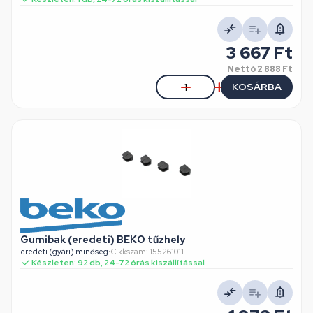
3 667 Ft
Nettó
2 888 Ft
KOSÁRBA
Gumibak (eredeti) BEKO tűzhely
eredeti (gyári) minőség
•
Cikkszám: 155261011
Készleten: 92 db, 24-72 órás kiszállítással