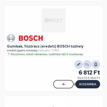
Gumibak, főzőrács (eredeti) BOSCH tűzhely
eredeti (gyári) minőség
•
Cikkszám: 77493
Készleten, külső raktárban, szállítási idő 5 munkanap
6 812 Ft
Nettó
5 364 Ft
KOSÁRBA