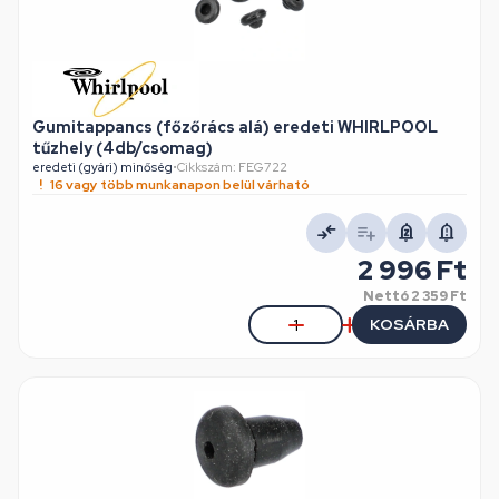
Gumitappancs (főzőrács alá) eredeti WHIRLPOOL
tűzhely (4db/csomag)
eredeti (gyári) minőség
•
Cikkszám: FEG722
16 vagy több munkanapon belül várható
2 996 Ft
Nettó
2 359 Ft
KOSÁRBA