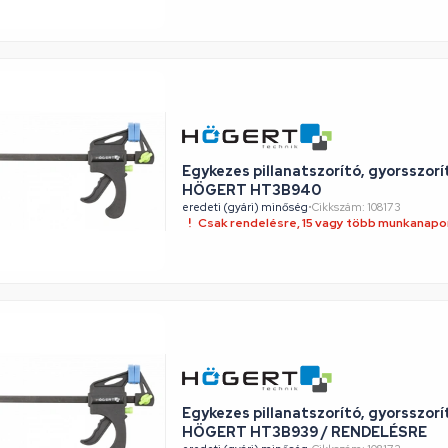
Egykezes pillanatszorító, gyorsszor
HÖGERT HT3B940
eredeti (gyári) minőség
•
Cikkszám: 108173
Csak rendelésre, 15 vagy több munkanapon
Egykezes pillanatszorító, gyorsszor
HÖGERT HT3B939 / RENDELÉSRE