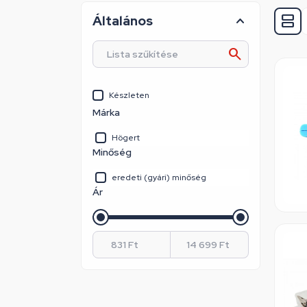
Általános
Készleten
Márka
Högert
Minőség
eredeti (gyári) minőség
Ár