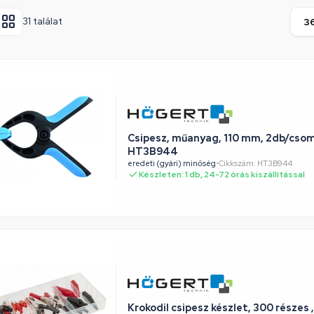
31 találat
Csipesz, műanyag, 110 mm, 2db/cs
HT3B944
eredeti (gyári) minőség
•
Cikkszám: HT3B944
Készleten: 1 db, 24-72 órás kiszállítással
Krokodil csipesz készlet, 300 része