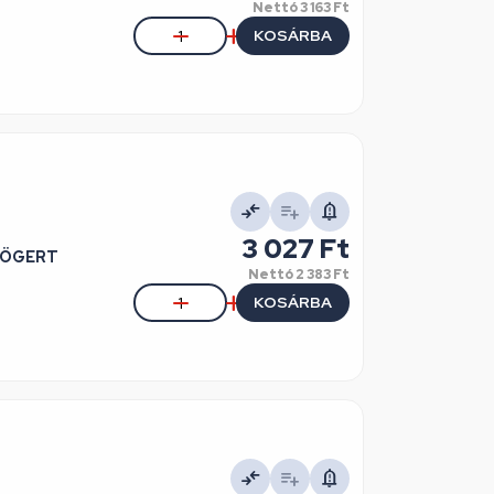
Nettó
3 163 Ft
KOSÁRBA
3 027 Ft
 HÖGERT
Nettó
2 383 Ft
KOSÁRBA