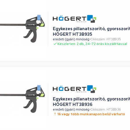
Egykezes pillanatszorító, gyorsszorí
HÖGERT HT3B935
eredeti (gyári) minőség
•
Cikkszám: HT3B935
Készleten: 2 db, 24-72 órás kiszállítással
Egykezes pillanatszorító, gyorsszorí
HÖGERT HT3B936
eredeti (gyári) minőség
•
Cikkszám: HT3B936
16 vagy több munkanapon belül várható