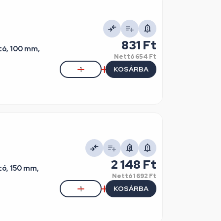
831 Ft
tó, 100 mm,
Nettó
654 Ft
KOSÁRBA
2 148 Ft
tó, 150 mm,
Nettó
1 692 Ft
KOSÁRBA