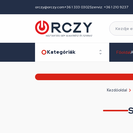
orczy@orczy.com
+36 1 333 0302
Szerviz: +36 1 210 9237
Kategóriák
Főoldal
A
Kezdőoldal