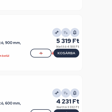
5 319 Ft
ító, 900 mm,
Nettó
4 188 Ft
KOSÁRBA
 belül
4 231 Ft
ító, 600 mm,
Nettó
3 332 Ft