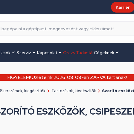
Karrier
kciók
Szerviz
Kapcsolat
Orczy Tudástár
Cégeknek
FIGYELEM! Üzleteink 2026. 08. 08-án ZÁRVA tartanak!
Szerszámok, kiegészítők
Tartozékok, kiegészítők
Szorító eszköz
SZORÍTÓ ESZKÖZÖK, CSIPESZE