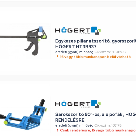
Egykezes pillanatszorító, gyorsszor
HÖGERT HT3B937
eredeti (gyári) minőség
•
Cikkszám: HT3B937
16 vagy több munkanapon belül várható
Sarokszorító 90°-os, alu pofák , HÖ
RENDELÉSRE
eredeti (gyári) minőség
•
Cikkszám: 108178
Csak rendelésre, 15 vagy több munkanapon