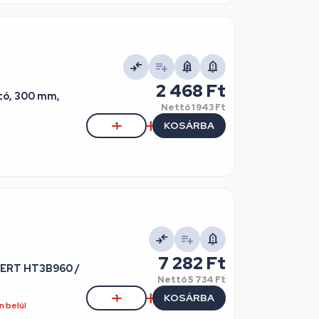
2 468 Ft
ító, 300 mm,
Nettó
1 943 Ft
KOSÁRBA
7 282 Ft
GERT HT3B960 /
Nettó
5 734 Ft
KOSÁRBA
 belül