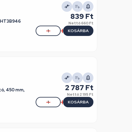
839 Ft
T HT3B946
Nettó
660 Ft
KOSÁRBA
2 787 Ft
ító, 450 mm,
Nettó
2 195 Ft
KOSÁRBA