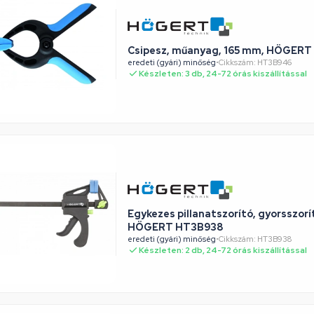
Csipesz, műanyag, 165 mm, HÖGER
eredeti (gyári) minőség
•
Cikkszám: HT3B946
Készleten: 3 db, 24-72 órás kiszállítással
Egykezes pillanatszorító, gyorsszor
HÖGERT HT3B938
eredeti (gyári) minőség
•
Cikkszám: HT3B938
Készleten: 2 db, 24-72 órás kiszállítással