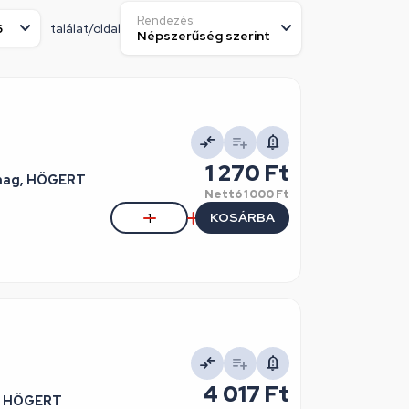
Rendezés:
találat/oldal
1 270 Ft
omag, HÖGERT
Nettó
1 000 Ft
KOSÁRBA
4 017 Ft
s , HÖGERT