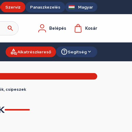
Szerviz
Panaszkezelés
Magyar
Belépés
Kosár
Alkatrészkereső
Segítség
ök, csipeszek
K