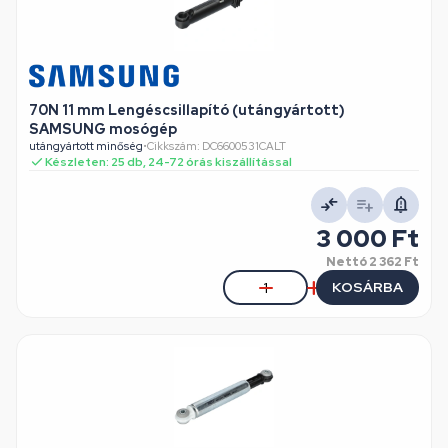
70N 11 mm Lengéscsillapító (utángyártott)
SAMSUNG mosógép
utángyártott minőség
•
Cikkszám: DC6600531CALT
Készleten: 25 db, 24-72 órás kiszállítással
3 000 Ft
Nettó
2 362 Ft
KOSÁRBA