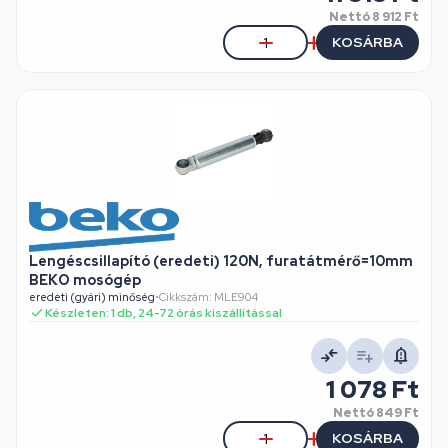
Nettó
8 912 Ft
KOSÁRBA
Lengéscsillapító (eredeti) 120N, furatátmérő=10mm
BEKO mosógép
eredeti (gyári) minőség
•
Cikkszám: MLE904
Készleten: 1 db, 24-72 órás kiszállítással
1 078 Ft
Nettó
849 Ft
KOSÁRBA