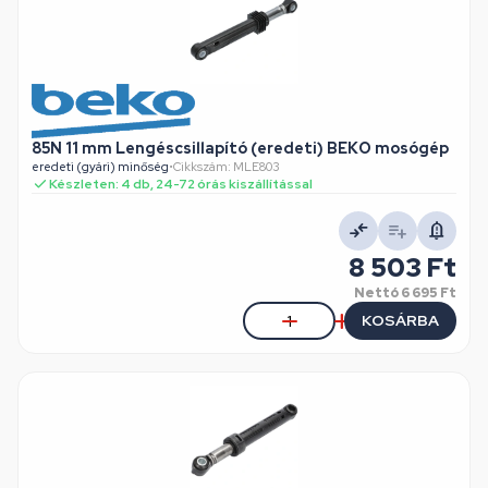
85N 11 mm Lengéscsillapító (eredeti) BEKO mosógép
eredeti (gyári) minőség
•
Cikkszám: MLE803
Készleten: 4 db, 24-72 órás kiszállítással
8 503 Ft
Nettó
6 695 Ft
KOSÁRBA