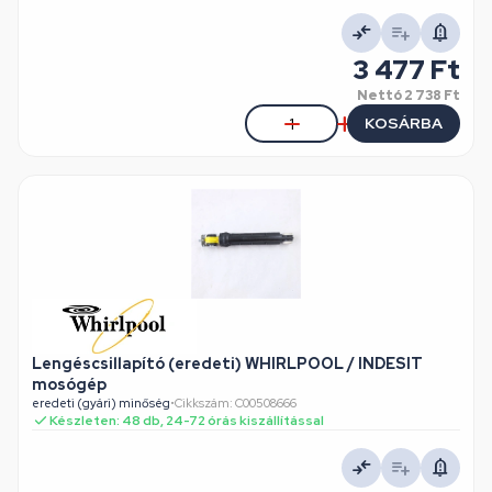
3 477 Ft
Nettó
2 738 Ft
KOSÁRBA
Lengéscsillapító (eredeti) WHIRLPOOL / INDESIT
mosógép
eredeti (gyári) minőség
•
Cikkszám: C00508666
Készleten: 48 db, 24-72 órás kiszállítással