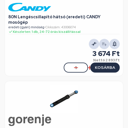
80N Lengéscsillapító hátsó (eredeti) CANDY
mosógép
eredeti (gyári) minőség
•
Cikkszám: 43006074
Készleten: 1 db, 24-72 órás kiszállítással
3 674 Ft
Nettó
2 893 Ft
KOSÁRBA