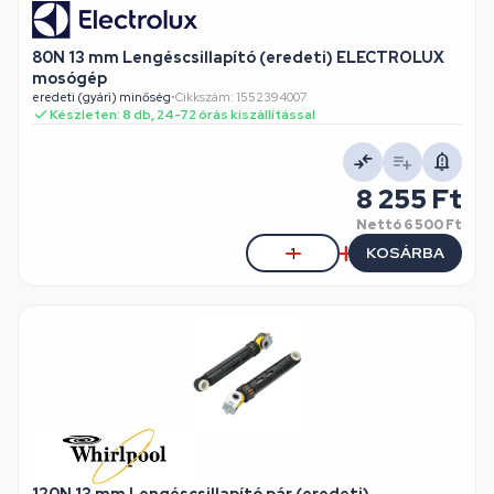
80N 13 mm Lengéscsillapító (eredeti) ELECTROLUX
mosógép
eredeti (gyári) minőség
•
Cikkszám: 1552394007
Készleten: 8 db, 24-72 órás kiszállítással
8 255 Ft
Nettó
6 500 Ft
KOSÁRBA