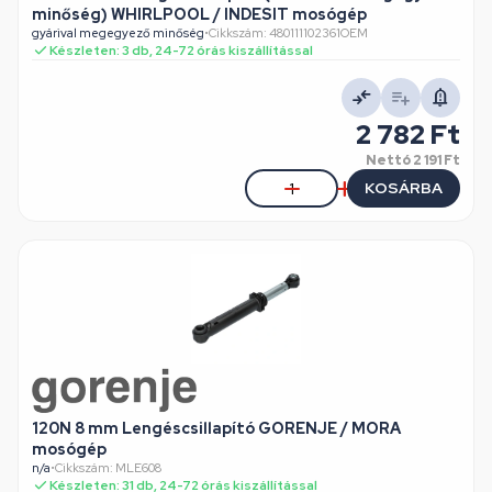
minőség) WHIRLPOOL / INDESIT mosógép
gyárival megegyező minőség
•
Cikkszám: 480111102361OEM
Készleten: 3 db, 24-72 órás kiszállítással
2 782 Ft
Nettó
2 191 Ft
KOSÁRBA
120N 8 mm Lengéscsillapító GORENJE / MORA
mosógép
n/a
•
Cikkszám: MLE608
Készleten: 31 db, 24-72 órás kiszállítással