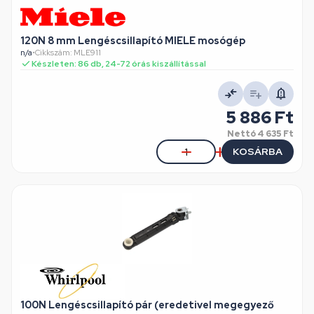
120N 8 mm Lengéscsillapító MIELE mosógép
n/a
•
Cikkszám: MLE911
Készleten: 86 db, 24-72 órás kiszállítással
5 886 Ft
Nettó
4 635 Ft
KOSÁRBA
100N Lengéscsillapító pár (eredetivel megegyező