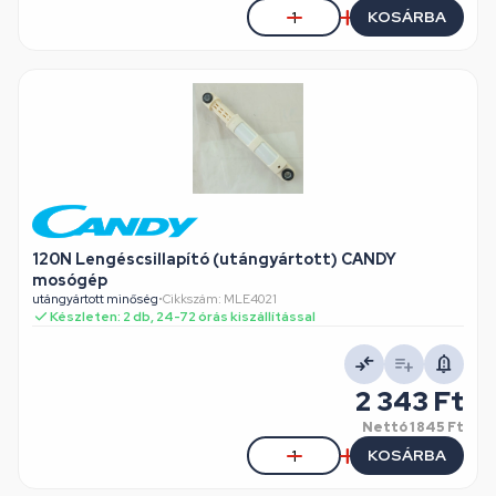
KOSÁRBA
120N Lengéscsillapító (utángyártott) CANDY
mosógép
utángyártott minőség
•
Cikkszám: MLE4021
Készleten: 2 db, 24-72 órás kiszállítással
2 343 Ft
Nettó
1 845 Ft
KOSÁRBA