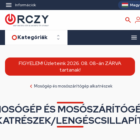
Magy
Információk
Kategóriák
FIGYELEM! Üzleteink 2026. 08. 08-án ZÁRVA
tartanak!
Mosógép és mosószárítógép alkatrészek
OSÓGÉP ÉS MOSÓSZÁRÍTÓG
KATRÉSZEK/LENGÉSCSILLAPÍ