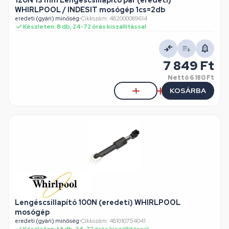
120N 13 mm Lengéscsillapító pár (eredeti)
WHIRLPOOL / INDESIT mosógép 1cs=2db
eredeti (gyári) minőség
•
Cikkszám: 482000089614
Készleten: 8 db, 24-72 órás kiszállítással
7 849 Ft
Nettó
6 180 Ft
KOSÁRBA
Lengéscsillapító 100N (eredeti) WHIRLPOOL
mosógép
eredeti (gyári) minőség
•
Cikkszám: 481010754041