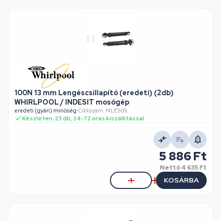
100N 13 mm Lengéscsillapító (eredeti) (2db)
WHIRLPOOL / INDESIT mosógép
eredeti (gyári) minőség
•
Cikkszám: MLE505
Készleten: 23 db, 24-72 órás kiszállítással
5 886 Ft
Nettó
4 635 Ft
KOSÁRBA