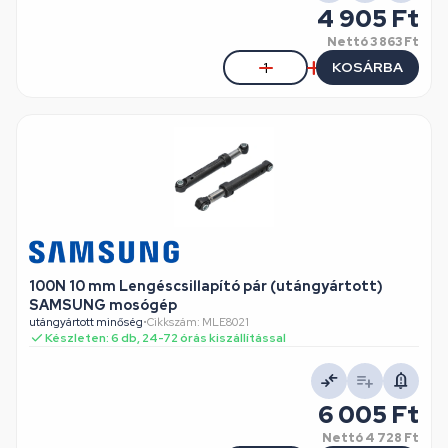
4 905 Ft
Nettó
3 863 Ft
KOSÁRBA
100N 10 mm Lengéscsillapító pár (utángyártott)
SAMSUNG mosógép
utángyártott minőség
•
Cikkszám: MLE8021
Készleten: 6 db, 24-72 órás kiszállítással
6 005 Ft
Nettó
4 728 Ft