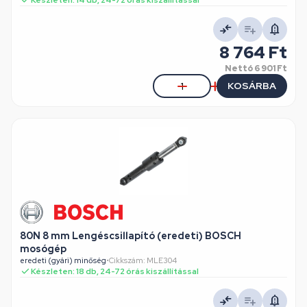
Készleten: 14 db, 24-72 órás kiszállítással
8 764 Ft
Nettó
6 901 Ft
KOSÁRBA
80N 8 mm Lengéscsillapító (eredeti) BOSCH
mosógép
eredeti (gyári) minőség
•
Cikkszám: MLE304
Készleten: 18 db, 24-72 órás kiszállítással