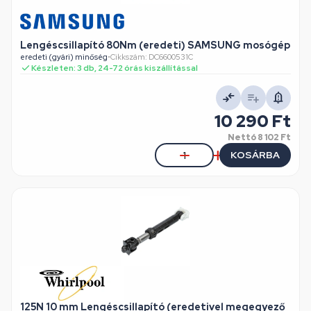
Lengéscsillapító 80Nm (eredeti) SAMSUNG mosógép
eredeti (gyári) minőség
•
Cikkszám: DC6600531C
Készleten: 3 db, 24-72 órás kiszállítással
10 290 Ft
Nettó
8 102 Ft
KOSÁRBA
125N 10 mm Lengéscsillapító (eredetivel megegyező