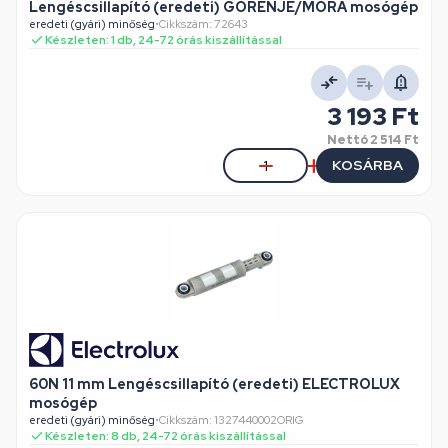
Lengéscsillapító (eredeti) GORENJE/MORA mosógép
eredeti (gyári) minőség
•
Cikkszám: 72643
Készleten: 1 db, 24-72 órás kiszállítással
3 193 Ft
Nettó
2 514 Ft
KOSÁRBA
60N 11 mm Lengéscsillapító (eredeti) ELECTROLUX
mosógép
eredeti (gyári) minőség
•
Cikkszám: 1327440002ORIG
Készleten: 8 db, 24-72 órás kiszállítással