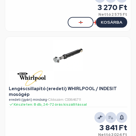
3 270 Ft
Nettó
2 575 Ft
KOSÁRBA
Lengéscsillapító (eredeti) WHIRLPOOL / INDESIT
mosógép
eredeti (gyári) minőség
•
Cikkszám: C00646711
Készleten: 8 db, 24-72 órás kiszállítással
3 841 Ft
Nettó
3 024 Ft