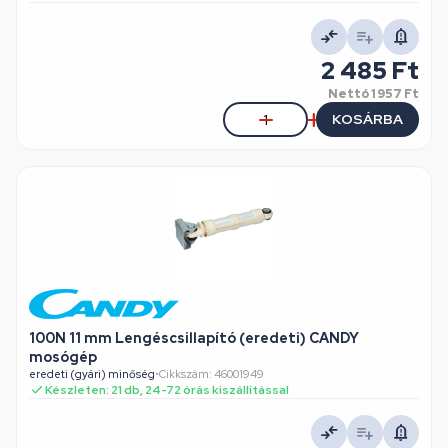
2 485 Ft
Nettó
1 957 Ft
KOSÁRBA
100N 11 mm Lengéscsillapító (eredeti) CANDY
mosógép
eredeti (gyári) minőség
•
Cikkszám: 46001949
Készleten: 21 db, 24-72 órás kiszállítással