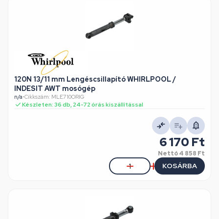
120N 13/11 mm Lengéscsillapító WHIRLPOOL /
INDESIT AWT mosógép
n/a
•
Cikkszám: MLE710ORIG
Készleten: 36 db, 24-72 órás kiszállítással
6 170 Ft
Nettó
4 858 Ft
KOSÁRBA