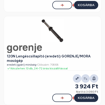
KOSÁRBA
120N Lengéscsillapító (eredeti) GORENJE/MORA
mosógép
eredeti (gyári) minőség
•
Cikkszám: 708108
Készleten: 13 db, 24-72 órás kiszállítással
3 924 Ft
Nettó
3 090 Ft
KOSÁRBA