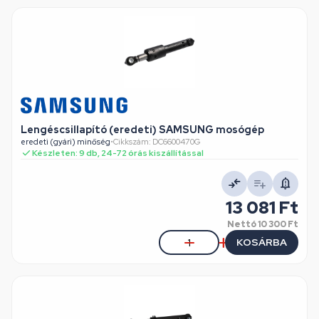
Lengéscsillapító (eredeti) SAMSUNG mosógép
eredeti (gyári) minőség
•
Cikkszám: DC6600470G
Készleten: 9 db, 24-72 órás kiszállítással
13 081 Ft
Nettó
10 300 Ft
KOSÁRBA