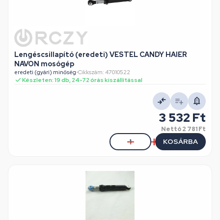
Lengéscsillapító (eredeti) VESTEL CANDY HAIER
NAVON mosógép
eredeti (gyári) minőség
•
Cikkszám: 47010522
Készleten: 19 db, 24-72 órás kiszállítással
3 532 Ft
Nettó
2 781 Ft
KOSÁRBA