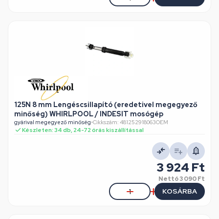
125N 8 mm Lengéscsillapító (eredetivel megegyező
minőség) WHIRLPOOL / INDESIT mosógép
gyárival megegyező minőség
•
Cikkszám: 481252918063OEM
Készleten: 34 db, 24-72 órás kiszállítással
3 924 Ft
Nettó
3 090 Ft
KOSÁRBA