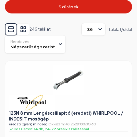
Szűrések
246 találat
találat/oldal
Rendezés:
125N 8 mm Lengéscsillapító (eredeti) WHIRLPOOL /
INDESIT mosógép
eredeti (gyári) minőség
•
Cikkszám: 481252918063ORIG
Készleten: 14 db, 24-72 órás kiszállítással