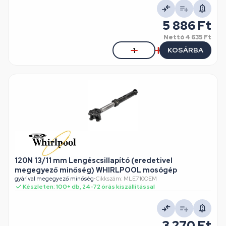
5 886 Ft
Nettó
4 635 Ft
KOSÁRBA
120N 13/11 mm Lengéscsillapító (eredetivel
megegyező minőség) WHIRLPOOL mosógép
gyárival megegyező minőség
•
Cikkszám: MLE710OEM
Készleten: 100+ db, 24-72 órás kiszállítással
3 270 Ft