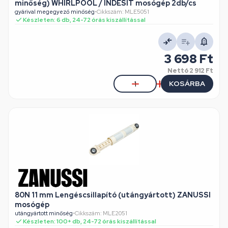
minőség) WHIRLPOOL / INDESIT mosógép 2db/cs
gyárival megegyező minőség
•
Cikkszám: MLE5051
Készleten: 6 db, 24-72 órás kiszállítással
3 698 Ft
Nettó
2 912 Ft
KOSÁRBA
80N 11 mm Lengéscsillapító (utángyártott) ZANUSSI
mosógép
utángyártott minőség
•
Cikkszám: MLE2051
Készleten: 100+ db, 24-72 órás kiszállítással