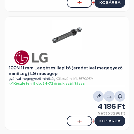
KOSÁRBA
100N 11 mm Lengéscsillapító (eredetivel megegyező
minőség) LG mosógép
gyárival megegyező minőség
•
Cikkszám: MLE670OEM
Készleten: 9 db, 24-72 órás kiszállítással
4 186 Ft
Nettó
3 296 Ft
KOSÁRBA