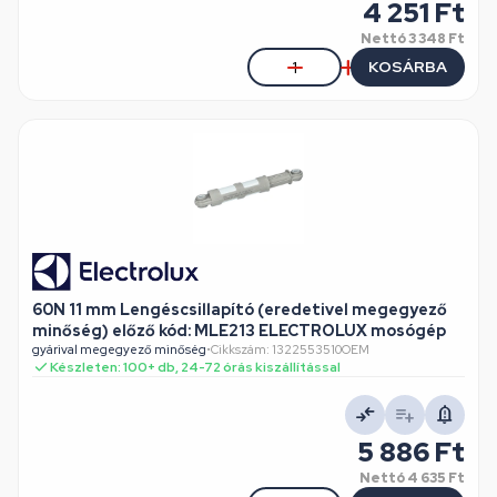
4 251 Ft
Nettó
3 348 Ft
KOSÁRBA
60N 11 mm Lengéscsillapító (eredetivel megegyező
minőség) előző kód: MLE213 ELECTROLUX mosógép
gyárival megegyező minőség
•
Cikkszám: 1322553510OEM
Készleten: 100+ db, 24-72 órás kiszállítással
5 886 Ft
Nettó
4 635 Ft