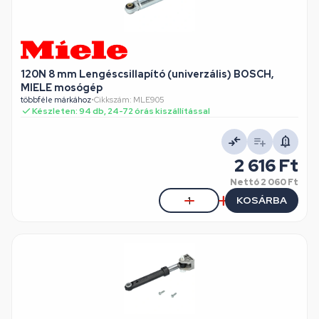
120N 8 mm Lengéscsillapító (univerzális) BOSCH,
MIELE mosógép
többféle márkához
•
Cikkszám: MLE905
Készleten: 94 db, 24-72 órás kiszállítással
2 616 Ft
Nettó
2 060 Ft
KOSÁRBA