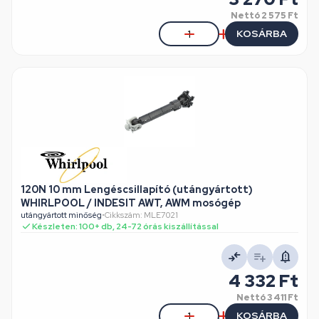
Nettó
2 575 Ft
KOSÁRBA
120N 10 mm Lengéscsillapító (utángyártott)
WHIRLPOOL / INDESIT AWT, AWM mosógép
utángyártott minőség
•
Cikkszám: MLE7021
Készleten: 100+ db, 24-72 órás kiszállítással
4 332 Ft
Nettó
3 411 Ft
KOSÁRBA