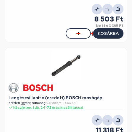
8 503 Ft
Nettó
6 695 Ft
KOSÁRBA
Lengéscsillapító (eredeti) BOSCH mosógép
eredeti (gyári) minőség
•
Cikkszám: 11006029
Készleten: 1 db, 24-72 órás kiszállítással
11 318 Ft