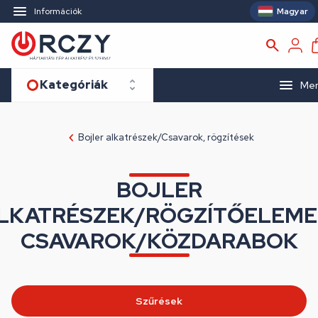
Magyar
Információk
Kategóriák
Me
Bojler alkatrészek/Csavarok, rögzítések
BOJLER
LKATRÉSZEK/RÖGZÍTŐELEME
CSAVAROK/KÖZDARABOK
Szűrések