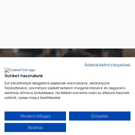
Ne maradj le a legjobb
Adatvédelmi irányelvek
ajánlatokról!
Sütiket használunk
Ezt elküldhetjük látogatóink adatainak elemzésére, webhelyünk
Iratkozz fel hírlevelünkre a különleges
fejlesztésére, személyre szabott tartalom megjelenítésére és nagyszerű
webhely-élmény biztosítására. Ha többet szeretne tudni az általunk használt
ajánlatainkért!
sütikről, nyissa meg a beállításokat.
Mindent elfogad
Elutasítás
Az Általános Szerződési Feltételek és az
Adatvédelmi Tájékoztató megismerését
Beállítás
követően hozzájárulok ahhoz, hogy a szolgáltató