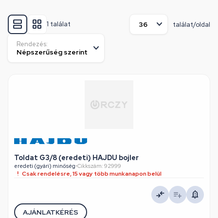
1 találat
találat/oldal
Rendezés:
Toldat G3/8 (eredeti) HAJDU bojler
eredeti (gyári) minőség
•
Cikkszám: 92999
Csak rendelésre, 15 vagy több munkanapon belül
AJÁNLATKÉRÉS