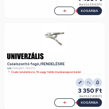
Nettó
3 543 Ft
KOSÁRBA
Csőelszorító fogó /RENDELÉSRE
n/a
•
Cikkszám: HSZ213
Csak rendelésre, 15 vagy több munkanapon belül
3 350 Ft
Nettó
2 638 Ft
KOSÁRBA