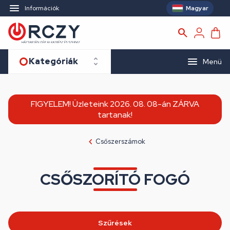
Magyar
Információk
Kategóriák
Menü
FIGYELEM! Üzleteink 2026. 08. 08-án ZÁRVA
tartanak!
Csőszerszámok
CSŐSZORÍTÓ FOGÓ
Szűrések