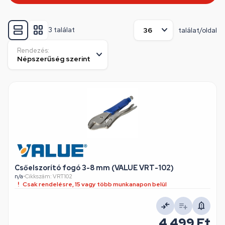
3 találat
találat/oldal
Rendezés:
Csőelszorító fogó 3-8 mm (VALUE VRT-102)
n/a
•
Cikkszám: VRT102
Csak rendelésre, 15 vagy több munkanapon belül
4 499 Ft