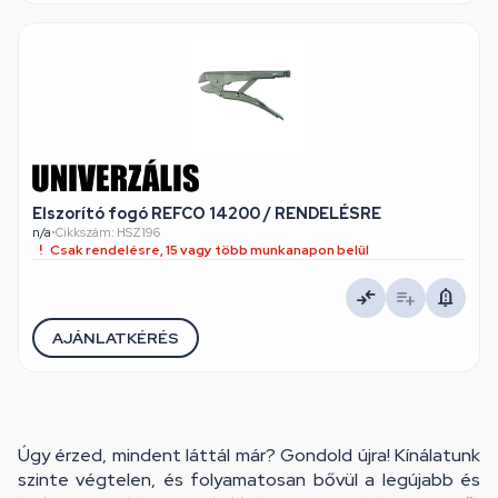
Elszorító fogó REFCO 14200 / RENDELÉSRE
n/a
•
Cikkszám: HSZ196
Csak rendelésre, 15 vagy több munkanapon belül
AJÁNLATKÉRÉS
Úgy érzed, mindent láttál már? Gondold újra! Kínálatunk
szinte végtelen, és folyamatosan bővül a legújabb és