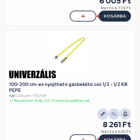
6 005 Ft
Nettó
4 728 Ft
KOSÁRBA
100-200 cm-es nyújtható gázbekötő cső 1/2 - 1/2 KB
PEPE
n/a
•
Cikkszám: FEG909
Készleten: 8 db, 24-72 órás kiszállítással
8 261 Ft
Nettó
6 505 Ft
KOSÁRBA