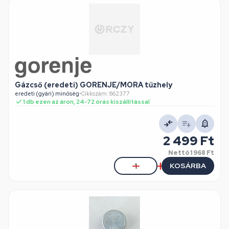
Gázcső (eredeti) GORENJE/MORA tűzhely
eredeti (gyári) minőség
•
Cikkszám: 862377
1 db ezen az áron, 24-72 órás kiszállítással
2 499 Ft
Nettó
1 968 Ft
KOSÁRBA