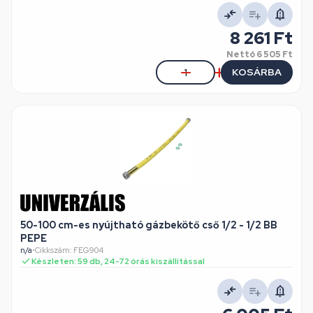
8 261 Ft
Nettó
6 505 Ft
KOSÁRBA
50-100 cm-es nyújtható gázbekötő cső 1/2 - 1/2 BB
PEPE
n/a
•
Cikkszám: FEG904
Készleten: 59 db, 24-72 órás kiszállítással