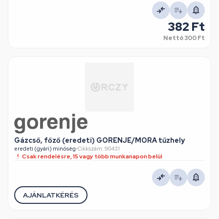
382 Ft
Nettó
300 Ft
Gázcső, főző (eredeti) GORENJE/MORA tűzhely
eredeti (gyári) minőség
•
Cikkszám: 90431
Csak rendelésre, 15 vagy több munkanapon belül
AJÁNLATKÉRÉS