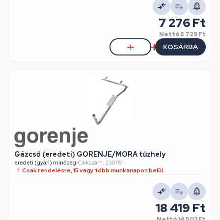
7 276 Ft
Nettó
5 729 Ft
KOSÁRBA
Gázcső (eredeti) GORENJE/MORA tűzhely
eredeti (gyári) minőség
•
Cikkszám: 230791
Csak rendelésre, 15 vagy több munkanapon belül
18 419 Ft
Nettó
14 503 Ft