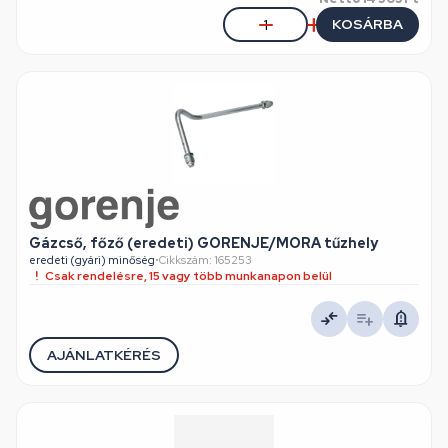
KOSÁRBA
Gázcső, főző (eredeti) GORENJE/MORA tűzhely
eredeti (gyári) minőség
•
Cikkszám: 165253
Csak rendelésre, 15 vagy több munkanapon belül
AJÁNLATKÉRÉS