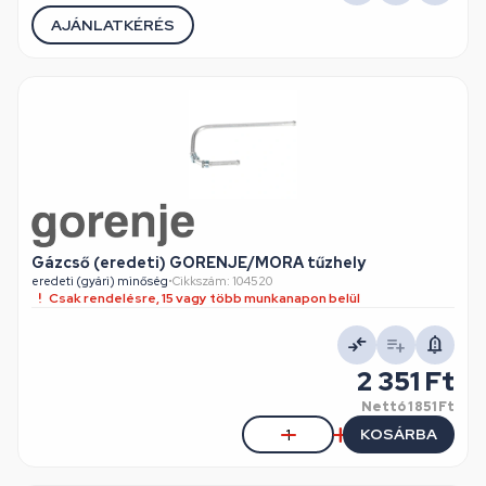
AJÁNLATKÉRÉS
Gázcső (eredeti) GORENJE/MORA tűzhely
eredeti (gyári) minőség
•
Cikkszám: 104520
Csak rendelésre, 15 vagy több munkanapon belül
2 351 Ft
Nettó
1 851 Ft
KOSÁRBA