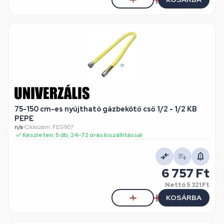
75-150 cm-es nyújtható gázbekötő cső 1/2 - 1/2 KB
PEPE
n/a
•
Cikkszám: FEG907
Készleten: 5 db, 24-72 órás kiszállítással
6 757 Ft
Nettó
5 321 Ft
KOSÁRBA