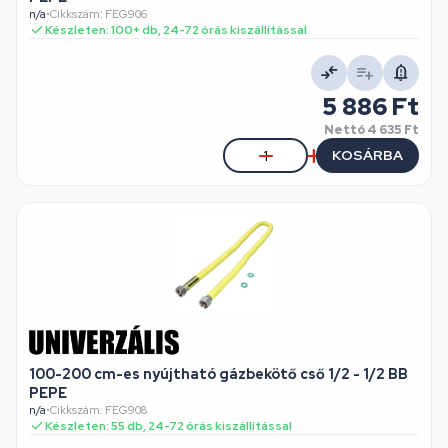
n/a
•
Cikkszám: FEG906
Készleten: 100+ db, 24-72 órás kiszállítással
5 886 Ft
Nettó
4 635 Ft
KOSÁRBA
100-200 cm-es nyújtható gázbekötő cső 1/2 - 1/2 BB
PEPE
n/a
•
Cikkszám: FEG908
Készleten: 55 db, 24-72 órás kiszállítással