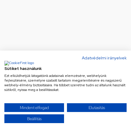
Adatvédelmi irányelvek
Sütiket használunk
Ezt elküldhetjük látogatóink adatainak elemzésére, webhelyünk
fejlesztésére, személyre szabott tartalom megjelenítésére és nagyszerű
webhely-élmény biztosítására. Ha többet szeretne tudni az általunk használt
sütikről, nyissa meg a beállításokat.
Ne maradj le a legjobb
Mindent elfogad
Elutasítás
ajánlatokról!
Beállítás
Iratkozz fel hírlevelünkre a különleges