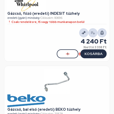
Gázcső, főző (eredeti) INDESIT tűzhely
eredeti (gyári) minőség
•
Cikkszám: 80696
Csak rendelésre, 15 vagy több munkanapon belül
4 240 Ft
Nettó
3 338 Ft
KOSÁRBA
Gázcső, bal első (eredeti) BEKO tűzhely
eredeti (gyári) minőség
•
Cikkszám: 70578