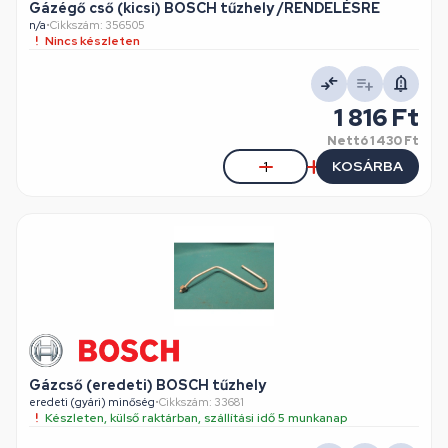
Gázégő cső (kicsi) BOSCH tűzhely /RENDELÉSRE
n/a
•
Cikkszám: 356505
Nincs készleten
1 816 Ft
Nettó
1 430 Ft
KOSÁRBA
Gázcső (eredeti) BOSCH tűzhely
eredeti (gyári) minőség
•
Cikkszám: 33681
Készleten, külső raktárban, szállítási idő 5 munkanap