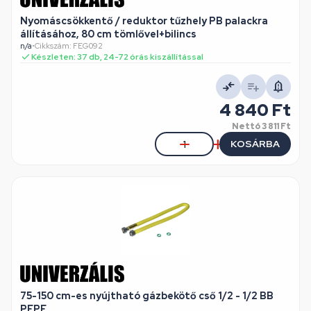
Nyomáscsökkentő / reduktor tűzhely PB palackra
állításához, 80 cm tömlővel+bilincs
n/a
•
Cikkszám: FEG092
Készleten: 37 db, 24-72 órás kiszállítással
4 840 Ft
Nettó
3 811 Ft
KOSÁRBA
75-150 cm-es nyújtható gázbekötő cső 1/2 - 1/2 BB
PEPE