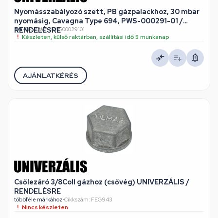
Nyomásszabályozó szett, PB gázpalackhoz, 30 mbar
nyomásig, Cavagna Type 694, PWS-000291-01 /
RENDELÉSRE
n/a
•
Cikkszám: PWS00029101
Készleten, külső raktárban, szállítási idő 5 munkanap
AJÁNLATKÉRÉS
Csőlezáró 3/8Coll gázhoz (csővég) UNIVERZÁLIS /
RENDELÉSRE
többféle márkához
•
Cikkszám: FEG943
Nincs készleten