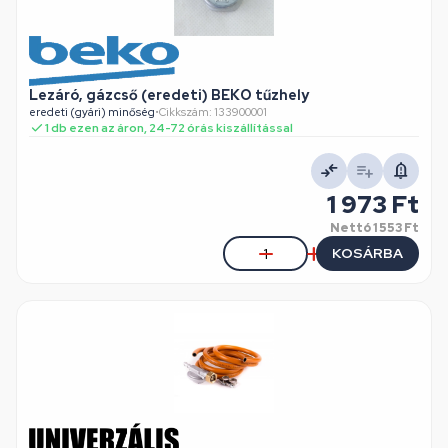
Lezáró, gázcső (eredeti) BEKO tűzhely
eredeti (gyári) minőség
•
Cikkszám: 133900001
1 db ezen az áron, 24-72 órás kiszállítással
1 973 Ft
Nettó
1 553 Ft
KOSÁRBA