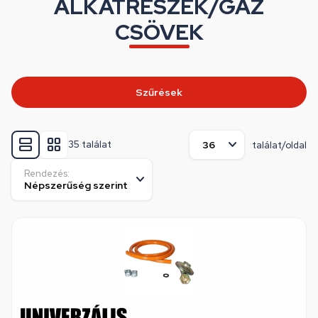
ALKATRÉSZEK/GÁZ
CSÖVEK
Szűrések
35 találat
találat/oldal
Rendezés: