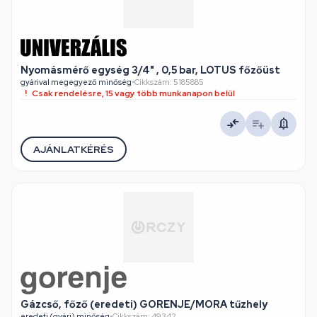
Nyomásmérő egység 3/4" , 0,5 bar, LOTUS főzőüst
gyárival megegyező minőség
•
Cikkszám: 5185885
Csak rendelésre, 15 vagy több munkanapon belül
AJÁNLATKÉRÉS
Gázcső, főző (eredeti) GORENJE/MORA tűzhely
eredeti (gyári) minőség
•
Cikkszám: 49342