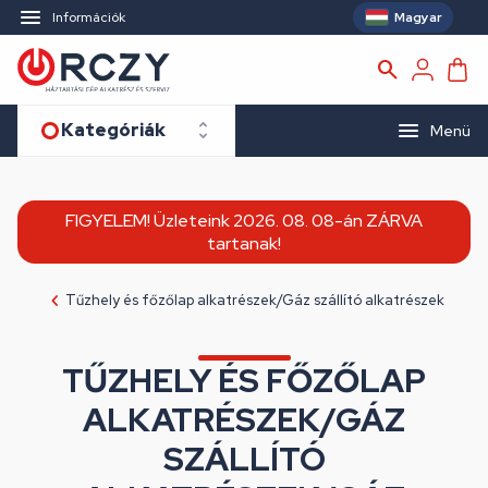
Magyar
Információk
Kategóriák
Menü
FIGYELEM! Üzleteink 2026. 08. 08-án ZÁRVA
tartanak!
Tűzhely és főzőlap alkatrészek/Gáz szállító alkatrészek
TŰZHELY ÉS FŐZŐLAP
ALKATRÉSZEK/GÁZ
SZÁLLÍTÓ