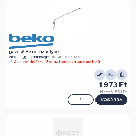
gázcső Beko tűzhelybe
eredeti (gyári) minőség
•
Cikkszám: 521311002
Csak rendelésre, 15 vagy több munkanapon belül
1 973 Ft
Nettó
1 553 Ft
KOSÁRBA