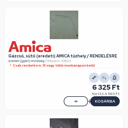
Gázcső, sütő (eredeti) AMICA tűzhely / RENDELÉSRE
eredeti (gyári) minőség
•
Cikkszám: 43824
Csak rendelésre, 15 vagy több munkanapon belül
6 325 Ft
Nettó
4 980 Ft
KOSÁRBA