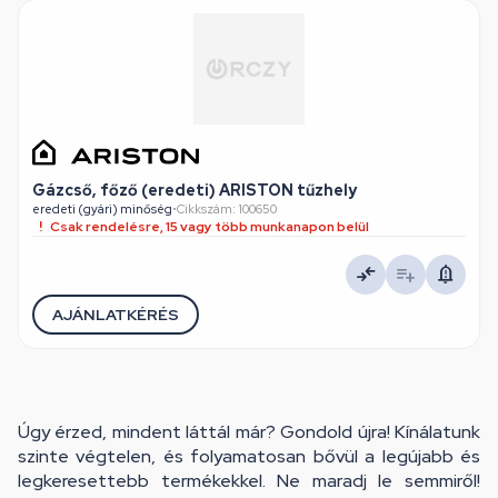
Gázcső, főző (eredeti) ARISTON tűzhely
eredeti (gyári) minőség
•
Cikkszám: 100650
Csak rendelésre, 15 vagy több munkanapon belül
AJÁNLATKÉRÉS
Úgy érzed, mindent láttál már? Gondold újra! Kínálatunk
szinte végtelen, és folyamatosan bővül a legújabb és
legkeresettebb termékekkel. Ne maradj le semmiről!