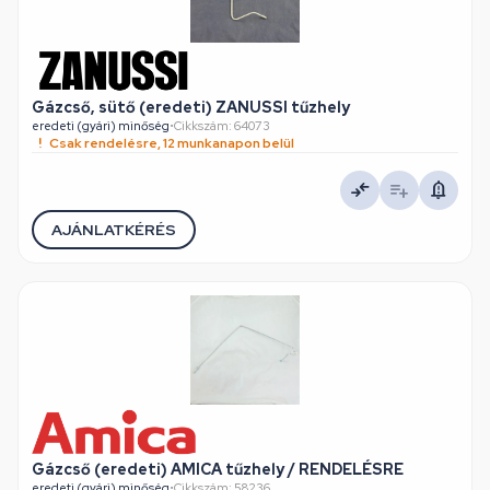
Gázcső, sütő (eredeti) ZANUSSI tűzhely
eredeti (gyári) minőség
•
Cikkszám: 64073
Csak rendelésre, 12 munkanapon belül
AJÁNLATKÉRÉS
Gázcső (eredeti) AMICA tűzhely / RENDELÉSRE
eredeti (gyári) minőség
•
Cikkszám: 58236