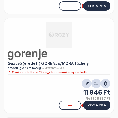
KOSÁRBA
Gázcső (eredeti) GORENJE/MORA tűzhely
eredeti (gyári) minőség
•
Cikkszám: 52386
Csak rendelésre, 15 vagy több munkanapon belül
11 846 Ft
Nettó
9 327 Ft
KOSÁRBA