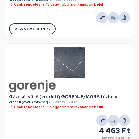
Csak rendelésre, 15 vagy több munkanapon belül
AJÁNLATKÉRÉS
Gázcső, sütő (eredeti) GORENJE/MORA tűzhely
eredeti (gyári) minőség
•
Cikkszám: 52402
Csak rendelésre, 15 vagy több munkanapon belül
4 463 Ft
Nettó
3 514 Ft