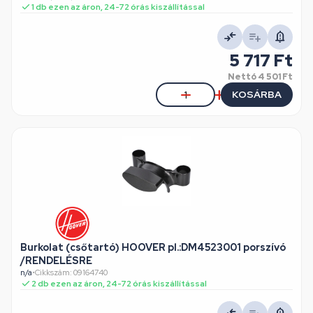
1 db ezen az áron, 24-72 órás kiszállítással
5 717 Ft
Nettó
4 501 Ft
KOSÁRBA
Burkolat (csőtartó) HOOVER pl.:DM4523001 porszívó
/RENDELÉSRE
n/a
•
Cikkszám: 09164740
2 db ezen az áron, 24-72 órás kiszállítással