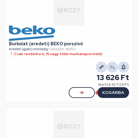
Burkolat (eredeti) BEKO porszívó
eredeti (gyári) minőség
•
Cikkszám: 86492
Csak rendelésre, 15 vagy több munkanapon belül
13 626 Ft
Nettó
10 729 Ft
KOSÁRBA