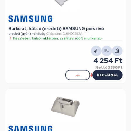
Burkolat, hátsó (eredeti) SAMSUNG porszívó
eredeti (gyári) minőség
•
Cikkszám: DJ6400282A
Készleten, külső raktárban, szállítási idő 5 munkanap
4 254 Ft
Nettó
3 350 Ft
KOSÁRBA