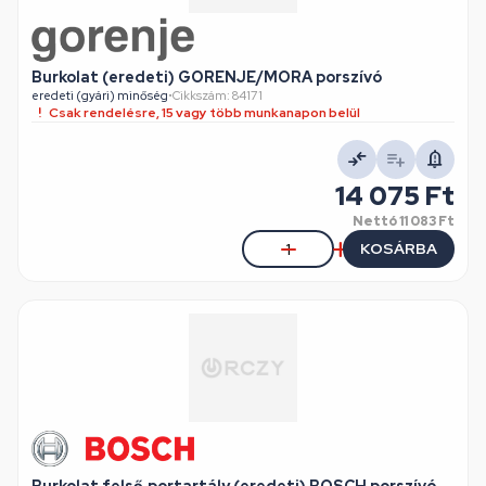
Burkolat (eredeti) GORENJE/MORA porszívó
eredeti (gyári) minőség
•
Cikkszám: 84171
Csak rendelésre, 15 vagy több munkanapon belül
14 075 Ft
Nettó
11 083 Ft
KOSÁRBA