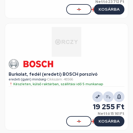
Nettó
23 712 Ft
KOSÁRBA
Burkolat, fedél (eredeti) BOSCH porszívó
eredeti (gyári) minőség
•
Cikkszám: 48566
Készleten, külső raktárban, szállítási idő 5 munkanap
19 255 Ft
Nettó
15 161 Ft
KOSÁRBA