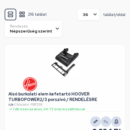
216 találat
találat/oldal
Rendezés:
Alsó burkolati elem kefetartó HOOVER
TURBOPOWER2/3 porszívó / RENDELÉSRE
n/a
•
Cikkszám: PBE558
1 db ezen az áron, 24-72 órás kiszállítással