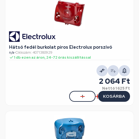
Hátsó fedél burkolat piros Electrolux porszívó
n/a
•
Cikkszám: 4071380929
1 db ezen az áron, 24-72 órás kiszállítással
2 064 Ft
Nettó
1 625 Ft
KOSÁRBA