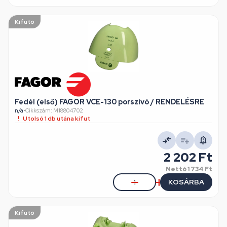
Kifutó
Fedél (első) FAGOR VCE-130 porszívó / RENDELÉSRE
n/a
•
Cikkszám: M18804702
Utolsó 1 db utána kifut
2 202 Ft
Nettó
1 734 Ft
KOSÁRBA
Kifutó