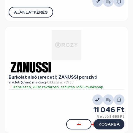
AJÁNLATKÉRÉS
Burkolat alsó (eredeti) ZANUSSI porszívó
eredeti (gyári) minőség
•
Cikkszám: 78955
Készleten, külső raktárban, szállítási idő 5 munkanap
11 046 Ft
Nettó
8 698 Ft
KOSÁRBA