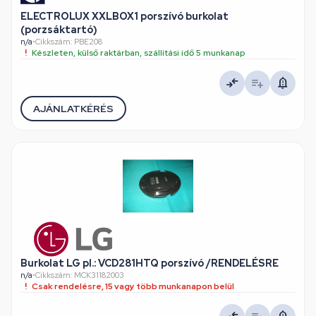
ELECTROLUX XXLBOX1 porszívó burkolat
(porzsáktartó)
n/a
•
Cikkszám: PBE208
Készleten, külső raktárban, szállítási idő 5 munkanap
AJÁNLATKÉRÉS
Burkolat LG pl.: VCD281HTQ porszívó /RENDELÉSRE
n/a
•
Cikkszám: MCK31182003
Csak rendelésre, 15 vagy több munkanapon belül