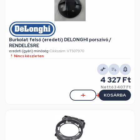
Burkolat felső (eredeti) DELONGHI porszívó /
RENDELÉSRE
eredeti (gyári) minőség
•
Cikkszám: VT507970
Nincs készleten
4 327 Ft
Nettó
3 407 Ft
KOSÁRBA