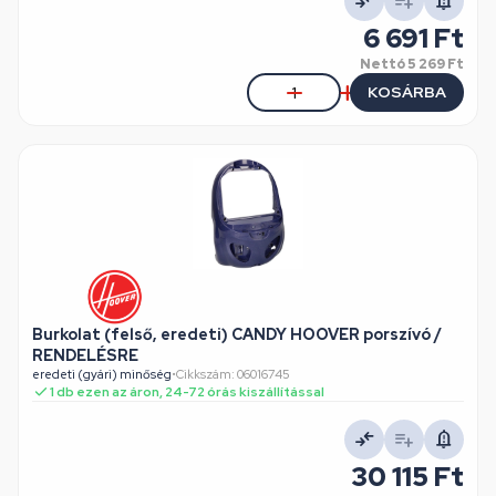
6 691 Ft
Nettó
5 269 Ft
KOSÁRBA
Burkolat (felső, eredeti) CANDY HOOVER porszívó /
RENDELÉSRE
eredeti (gyári) minőség
•
Cikkszám: 06016745
1 db ezen az áron, 24-72 órás kiszállítással
30 115 Ft