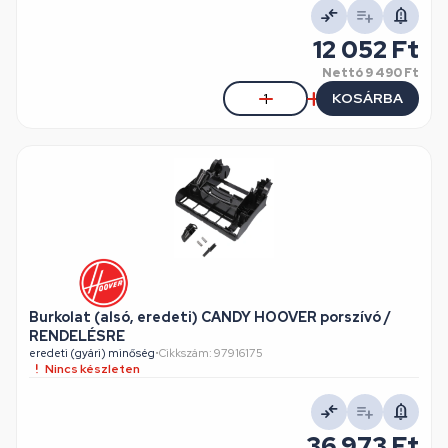
12 052 Ft
Nettó
9 490 Ft
KOSÁRBA
Burkolat (alsó, eredeti) CANDY HOOVER porszívó /
RENDELÉSRE
eredeti (gyári) minőség
•
Cikkszám: 97916175
Nincs készleten
36 973 Ft