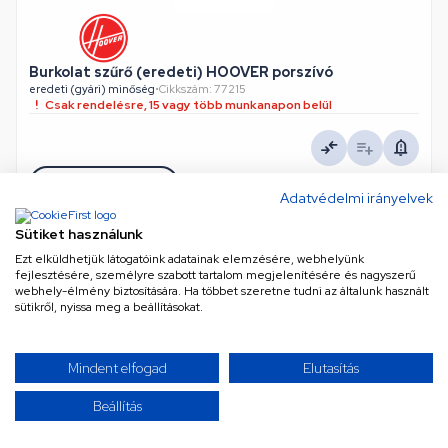
Burkolat szűrő (eredeti) HOOVER porszívó
eredeti (gyári) minőség
•
Cikkszám: 77215
Csak rendelésre, 15 vagy több munkanapon belül
AJÁNLATKÉRÉS
Adatvédelmi irányelvek
Sütiket használunk
Ezt elküldhetjük látogatóink adatainak elemzésére, webhelyünk
fejlesztésére, személyre szabott tartalom megjelenítésére és nagyszerű
TOVÁBBIAK BETÖLTÉSE
webhely-élmény biztosítására. Ha többet szeretne tudni az általunk használt
sütikről, nyissa meg a beállításokat.
/ 6
Mindent elfogad
Elutasítás
Beállítás
Úgy érzed, mindent láttál már? Gondold újra! Kínálatunk
szinte végtelen, és folyamatosan bővül a legújabb és