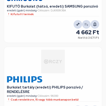
KIFUTÓ Burkolat (hátsó, eredeti) SAMSUNG porszívó
eredeti (gyári) minőség
•
Cikkszám: DJ6100938A
Kifutott termék
4 662 Ft
Nettó
3 671 Ft
Burkolat tartály (eredeti) PHILIPS porszívó /
RENDELÉSRE
eredeti (gyári) minőség
•
Cikkszám: 98300
Csak rendelésre, 15 vagy több munkanapon belül