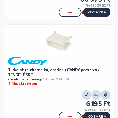
Nettó
29 112 Ft
KOSÁRBA
Burkolat (elektronika, eredeti) CANDY porszívó /
RENDELÉSRE
eredeti (gyári) minőség
•
Cikkszám: 91612044
Nincs készleten
6 195 Ft
Nettó
4 878 Ft
KOSÁRBA