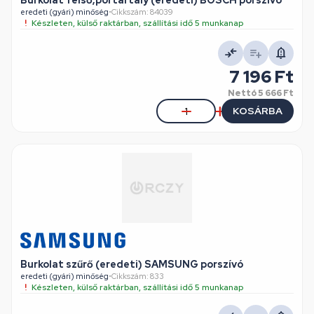
Burkolat felső,portartály (eredeti) BOSCH porszívó
eredeti (gyári) minőség
•
Cikkszám: 84039
Készleten, külső raktárban, szállítási idő 5 munkanap
7 196 Ft
Nettó
5 666 Ft
KOSÁRBA
Burkolat szűrő (eredeti) SAMSUNG porszívó
eredeti (gyári) minőség
•
Cikkszám: 833
Készleten, külső raktárban, szállítási idő 5 munkanap