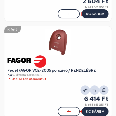
2 604 Ft
Nettó
2 051 Ft
KOSÁRBA
Kifutó
Fedél FAGOR VCE-2005 porszívó / RENDELÉSRE
n/a
•
Cikkszám: M18805092
Utolsó 1 db utána kifut
6 414 Ft
Nettó
5 051 Ft
KOSÁRBA