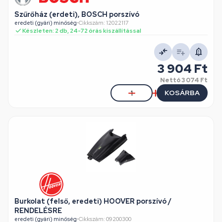
Szűrőház (erdeti), BOSCH porszívó
eredeti (gyári) minőség
•
Cikkszám: 12022117
Készleten: 2 db, 24-72 órás kiszállítással
3 904 Ft
Nettó
3 074 Ft
KOSÁRBA
Burkolat (felső, eredeti) HOOVER porszívó /
RENDELÉSRE
eredeti (gyári) minőség
•
Cikkszám: 09200300