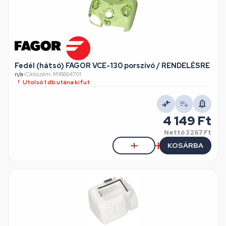
Fedél (hátsó) FAGOR VCE-130 porszívó / RENDELÉSRE
n/a
•
Cikkszám: M18804701
Utolsó 1 db utána kifut
4 149 Ft
Nettó
3 267 Ft
KOSÁRBA