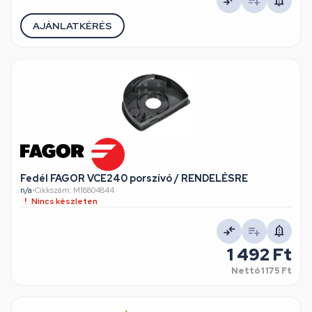
AJÁNLATKÉRÉS
Fedél FAGOR VCE240 porszívó / RENDELÉSRE
n/a
•
Cikkszám: M18804844
Nincs készleten
1 492 Ft
Nettó
1 175 Ft