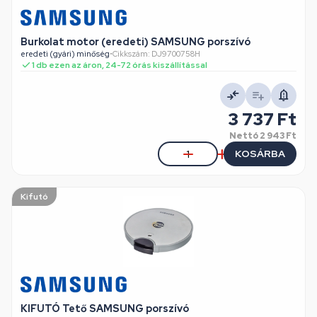
Burkolat motor (eredeti) SAMSUNG porszívó
eredeti (gyári) minőség
•
Cikkszám: DJ9700758H
1 db ezen az áron, 24-72 órás kiszállítással
3 737 Ft
Nettó
2 943 Ft
KOSÁRBA
Kifutó
KIFUTÓ Tető SAMSUNG porszívó