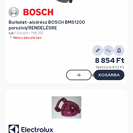
Burkolat-alsórész BOSCH BMS1200
porszívó/RENDELÉSRE
n/a
•
Cikkszám: PBE300
Nincs készleten
8 854 Ft
Nettó
6 972 Ft
KOSÁRBA