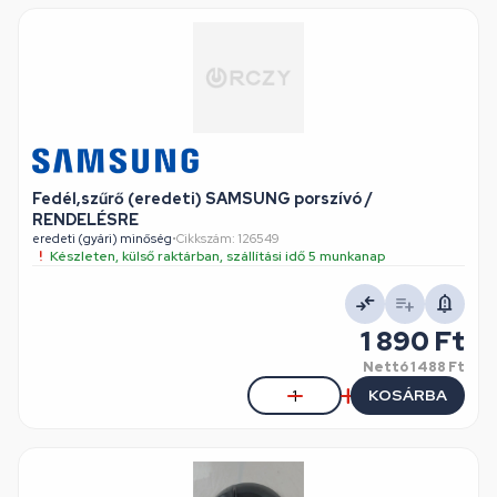
Fedél,szűrő (eredeti) SAMSUNG porszívó /
RENDELÉSRE
eredeti (gyári) minőség
•
Cikkszám: 126549
Készleten, külső raktárban, szállítási idő 5 munkanap
1 890 Ft
Nettó
1 488 Ft
KOSÁRBA