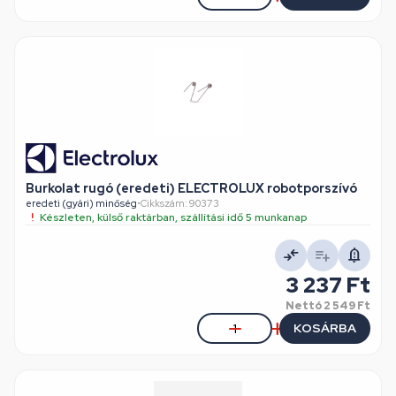
Burkolat rugó (eredeti) ELECTROLUX robotporszívó
eredeti (gyári) minőség
•
Cikkszám: 90373
Készleten, külső raktárban, szállítási idő 5 munkanap
3 237 Ft
Nettó
2 549 Ft
KOSÁRBA