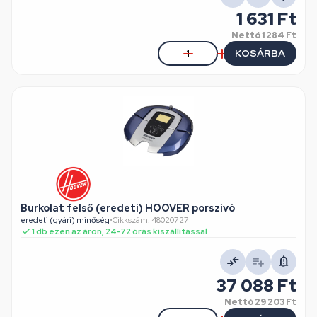
1 631 Ft
Nettó
1 284 Ft
KOSÁRBA
Burkolat felső (eredeti) HOOVER porszívó
eredeti (gyári) minőség
•
Cikkszám: 48020727
1 db ezen az áron, 24-72 órás kiszállítással
37 088 Ft
Nettó
29 203 Ft