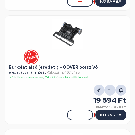
KOSÁRBA
Burkolat alsó (eredeti) HOOVER porszívó
eredeti (gyári) minőség
•
Cikkszám: 48013498
1 db ezen az áron, 24-72 órás kiszállítással
19 594 Ft
Nettó
15 428 Ft
KOSÁRBA