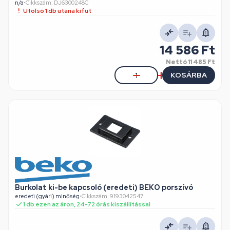
n/a
•
Cikkszám: DJ6300248C
Utolsó 1 db utána kifut
14 586 Ft
Nettó
11 485 Ft
KOSÁRBA
Burkolat ki-be kapcsoló (eredeti) BEKO porszívó
eredeti (gyári) minőség
•
Cikkszám: 9193042547
1 db ezen az áron, 24-72 órás kiszállítással