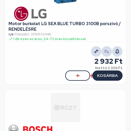
Motor burkolat LG SEA BLUE TURBO 3100B porszívó /
RENDELÉSRE
n/a
•
Cikkszám: 3550FI1244A
1 db ezen az áron, 24-72 órás kiszállítással
2 932 Ft
Nettó
2 309 Ft
KOSÁRBA