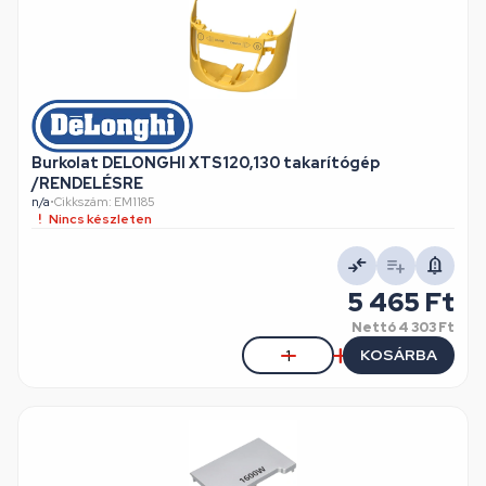
Burkolat DELONGHI XTS120,130 takarítógép
/RENDELÉSRE
n/a
•
Cikkszám: EM1185
Nincs készleten
5 465 Ft
Nettó
4 303 Ft
KOSÁRBA