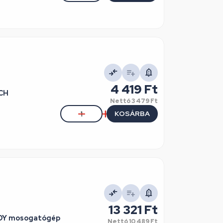
4 419 Ft
SCH
Nettó
3 479 Ft
KOSÁRBA
13 321 Ft
ANDY mosogatógép
Nettó
10 489 Ft