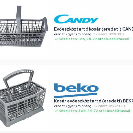
Evőeszköztartó kosár (eredeti) C
eredeti (gyári) minőség
•
Cikkszám: 92963917
Készleten: 1 db, 24-72 órás kiszállítással
Kosár evőeszköztartó (eredeti) B
eredeti (gyári) minőség
•
Cikkszám: 1883200100
Készleten: 3 db, 24-72 órás kiszállítással