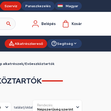
Szerviz
Panaszkezelés
Magyar
Belépés
Kosár
Alkatrészkereső
Segítség
 alkatrészek/Evőeszköztartók
KÖZTARTÓK
Rendezés:
találat/oldal