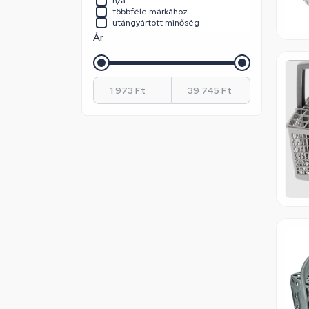
n/a
Whirlpool / Indesit
többféle márkához
Zanussi
utángyártott minőség
Ár