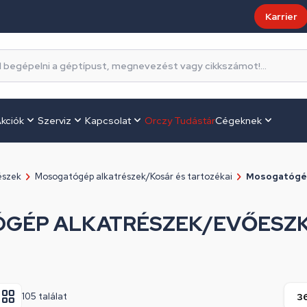
Karrier
kciók
Szerviz
Kapcsolat
Orczy Tudástár
Cégeknek
észek
Mosogatógép alkatrészek/Kosár és tartozékai
Mosogatógép
GÉP ALKATRÉSZEK/EVŐESZ
105 találat