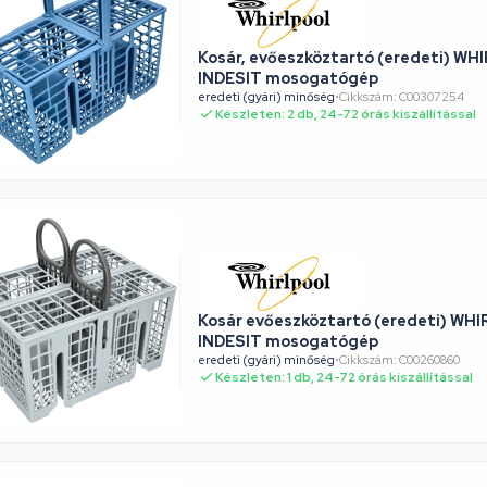
Kosár, evőeszköztartó (eredeti) WH
INDESIT mosogatógép
eredeti (gyári) minőség
•
Cikkszám: C00307254
Készleten: 2 db, 24-72 órás kiszállítással
Kosár evőeszköztartó (eredeti) WH
INDESIT mosogatógép
eredeti (gyári) minőség
•
Cikkszám: C00260860
Készleten: 1 db, 24-72 órás kiszállítással