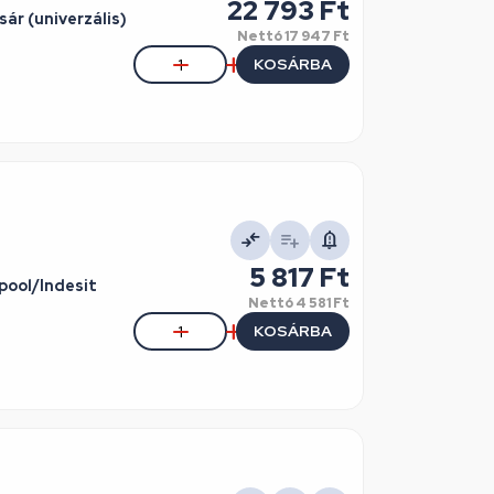
22 793 Ft
r (univerzális)
Nettó
17 947 Ft
KOSÁRBA
5 817 Ft
lpool/Indesit
Nettó
4 581 Ft
KOSÁRBA