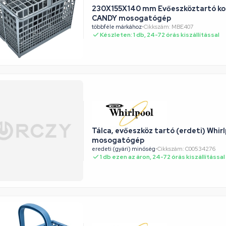
230X155X140 mm Evőeszköztartó kosá
CANDY mosogatógép
többféle márkához
•
Cikkszám: MBE407
Készleten: 1 db, 24-72 órás kiszállítással
Tálca, evőeszköz tartó (erdeti) Whir
mosogatógép
eredeti (gyári) minőség
•
Cikkszám: C00534276
1 db ezen az áron, 24-72 órás kiszállítással