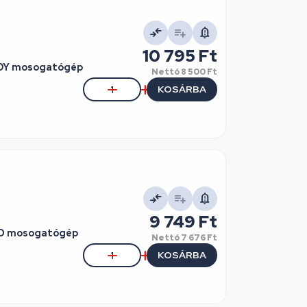
10 795 Ft
ANDY mosogatógép
Nettó
8 500 Ft
KOSÁRBA
9 749 Ft
EKO mosogatógép
Nettó
7 676 Ft
KOSÁRBA