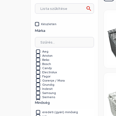
Készleten
Márka
Aeg
Ariston
Beko
Bosch
Candy
Electrolux
Fagor
Gorenje / Mora
Grundig
Indesit
Samsung
Siemens
Teka
Minőség
Tesla
Univerzális
eredeti (gyári) minőség
Whirlpool