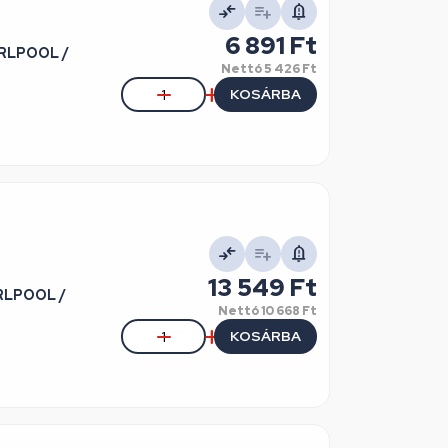
6 891 Ft
IRLPOOL /
Nettó
5 426 Ft
KOSÁRBA
13 549 Ft
IRLPOOL /
Nettó
10 668 Ft
KOSÁRBA