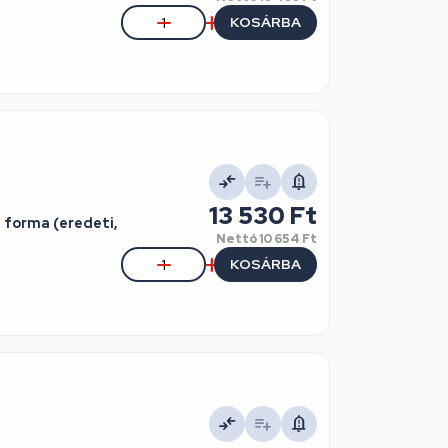
KOSÁRBA
13 530 Ft
 forma (eredeti,
Nettó
10 654 Ft
KOSÁRBA