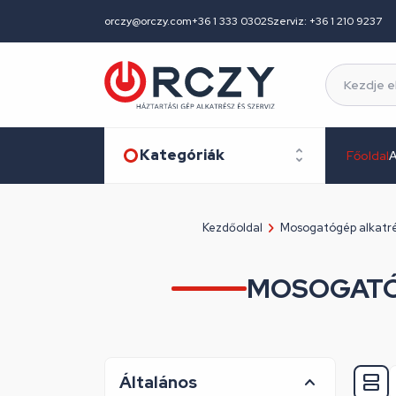
orczy@orczy.com
+36 1 333 0302
Szerviz: +36 1 210 9237
Kategóriák
Főoldal
A
Kezdőoldal
Mosogatógép alkatr
MOSOGATÓ
Általános