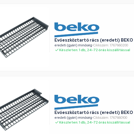
Evőeszköztartó rács (eredeti) BEK
eredeti (gyári) minőség
•
Cikkszám: 1767660200
Készleten: 1 db, 24-72 órás kiszállítással
Evőeszköztartó rács (eredeti) BEK
eredeti (gyári) minőség
•
Cikkszám: 1767660100
Készleten: 1 db, 24-72 órás kiszállítással