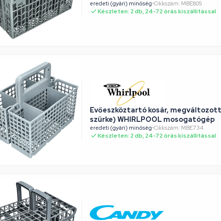
eredeti (gyári) minőség
•
Cikkszám: MBE805
Készleten: 2 db, 24-72 órás kiszállítással
Evőeszköztartó kosár, megváltozott
szürke) WHIRLPOOL mosogatógép
eredeti (gyári) minőség
•
Cikkszám: MBE734
Készleten: 2 db, 24-72 órás kiszállítással