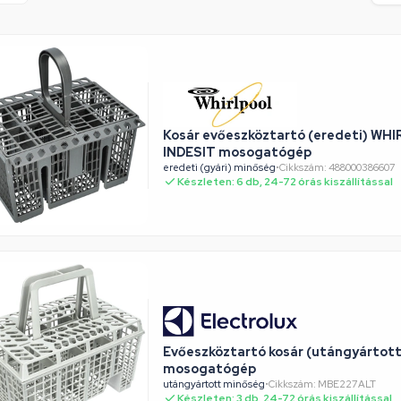
Kosár evőeszköztartó (eredeti) WH
INDESIT mosogatógép
eredeti (gyári) minőség
•
Cikkszám: 488000386607
Készleten: 6 db, 24-72 órás kiszállítással
Evőeszköztartó kosár (utángyárto
mosogatógép
utángyártott minőség
•
Cikkszám: MBE227ALT
Készleten: 3 db, 24-72 órás kiszállítással