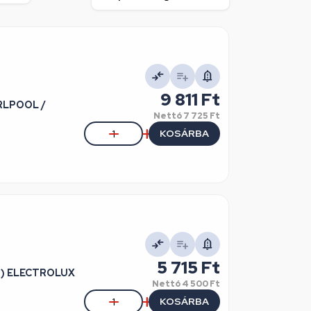
9 811 Ft
IRLPOOL /
Nettó
7 725 Ft
KOSÁRBA
5 715 Ft
tt) ELECTROLUX
Nettó
4 500 Ft
KOSÁRBA