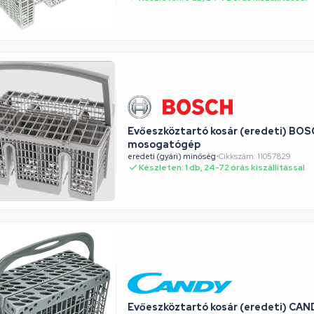
Evőeszköztartó kosár (eredeti) BO
mosogatógép
eredeti (gyári) minőség
•
Cikkszám: 11057829
Készleten: 1 db, 24-72 órás kiszállítással
Evőeszköztartó kosár (eredeti) C