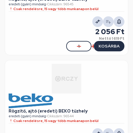
eredeti (gyári) minőség
•
Cikkszám: 96545
Csak rendelésre, 15 vagy több munkanapon belül
2 056 Ft
Nettó
1 619 Ft
KOSÁRBA
Rögzítő, ajtó (eredeti) BEKO tűzhely
eredeti (gyári) minőség
•
Cikkszám: 96544
Csak rendelésre, 15 vagy több munkanapon belül