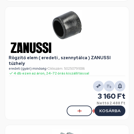
Rögzítő elem ( eredeti , szennytálca ) ZANUSSI
tűzhely
eredeti (gyári) minőség
•
Cikkszám: 50250791006
4 db ezen az áron, 24-72 órás kiszállítással
3 160 Ft
Nettó
2 488 Ft
KOSÁRBA