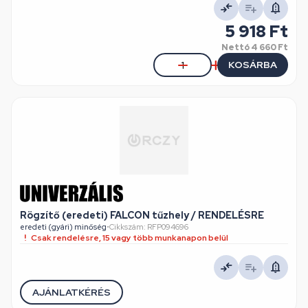
5 918 Ft
Nettó
4 660 Ft
KOSÁRBA
Rögzítő (eredeti) FALCON tűzhely / RENDELÉSRE
eredeti (gyári) minőség
•
Cikkszám: RFP094696
Csak rendelésre, 15 vagy több munkanapon belül
AJÁNLATKÉRÉS