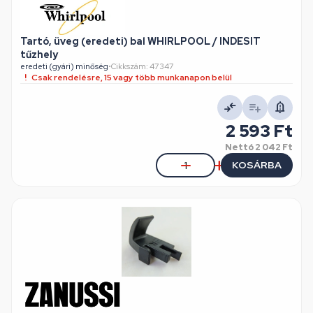
Tartó, üveg (eredeti) bal WHIRLPOOL / INDESIT
tűzhely
eredeti (gyári) minőség
•
Cikkszám: 47347
Csak rendelésre, 15 vagy több munkanapon belül
2 593 Ft
Nettó
2 042 Ft
KOSÁRBA