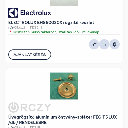
ELECTROLUX EHS60020X rögzítő készlet
n/a
•
Cikkszám: FEG249
Készleten, külső raktárban, szállítási idő 5 munkanap
AJÁNLATKÉRÉS
Üvegrögzítő alumínium öntvény-spiáter FÉG T5 LUX
/db / RENDELÉSRE
n/a
•
Cikkszám: FEG111