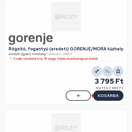
Rögzítő, fogantyú (eredeti) GORENJE/MORA tűzhely
eredeti (gyári) minőség
•
Cikkszám: 98807
Csak rendelésre, 15 vagy több munkanapon belül
3 795 Ft
Nettó
2 988 Ft
KOSÁRBA