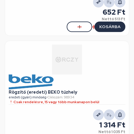
652 Ft
Nettó
513 Ft
KOSÁRBA
Rögzítő (eredeti) BEKO tűzhely
eredeti (gyári) minőség
•
Cikkszám: 98934
Csak rendelésre, 15 vagy több munkanapon belül
1 314 Ft
Nettó
1 035 Ft