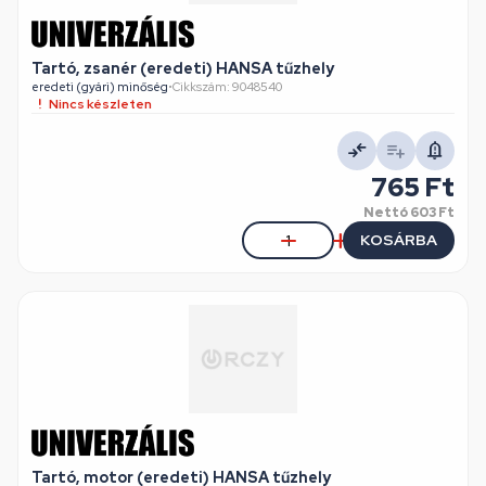
Tartó, zsanér (eredeti) HANSA tűzhely
eredeti (gyári) minőség
•
Cikkszám: 9048540
Nincs készleten
765 Ft
Nettó
603 Ft
KOSÁRBA
Tartó, motor (eredeti) HANSA tűzhely