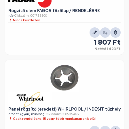
Rögzítő elem FAGOR főzőlap / RENDELÉSRE
n/a
•
Cikkszám: CC1753300
Nincs készleten
1 807 Ft
Nettó
1 423 Ft
Panel rögzítő (eredeti) WHIRLPOOL / INDESIT tűzhely
eredeti (gyári) minőség
•
Cikkszám: C00535468
Csak rendelésre, 15 vagy több munkanapon belül