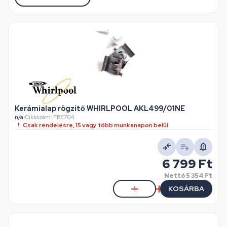
Kerámialap rögzítő WHIRLPOOL AKL499/01NE
n/a
•
Cikkszám: FBE704
Csak rendelésre, 15 vagy több munkanapon belül
6 799 Ft
Nettó
5 354 Ft
KOSÁRBA