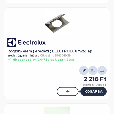
Rögzítő elem ( eredeti ) ELECTROLUX főzőlap
eredeti (gyári) minőség
•
Cikkszám: 3543046019
1 db ezen az áron, 24-72 órás kiszállítással
2 216 Ft
Nettó
1 745 Ft
KOSÁRBA