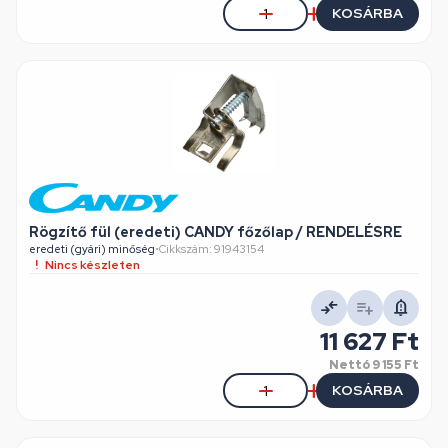
KOSÁRBA
Rögzítő fül (eredeti) CANDY főzőlap / RENDELÉSRE
eredeti (gyári) minőség
•
Cikkszám: 91943154
Nincs készleten
11 627 Ft
Nettó
9 155 Ft
KOSÁRBA