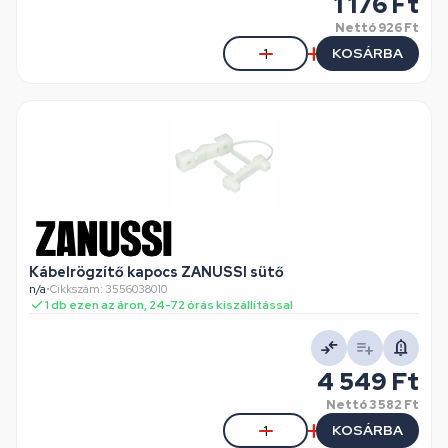
1 176 Ft
Nettó
926 Ft
KOSÁRBA
Kábelrögzítő kapocs ZANUSSI sütő
n/a
•
Cikkszám: 3556038010
1 db ezen az áron, 24-72 órás kiszállítással
4 549 Ft
Nettó
3 582 Ft
KOSÁRBA