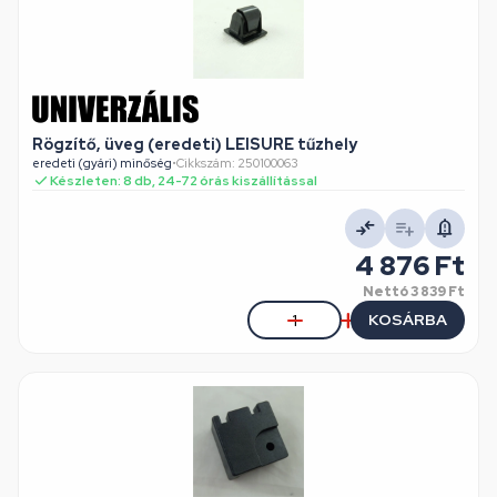
Rögzítő, üveg (eredeti) LEISURE tűzhely
eredeti (gyári) minőség
•
Cikkszám: 250100063
Készleten: 8 db, 24-72 órás kiszállítással
4 876 Ft
Nettó
3 839 Ft
KOSÁRBA