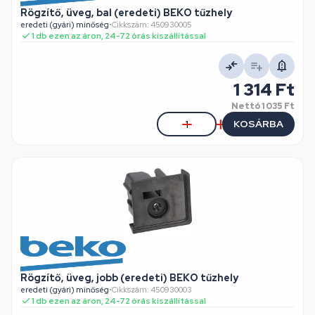
Rögzítő, üveg, bal (eredeti) BEKO tűzhely
eredeti (gyári) minőség
•
Cikkszám: 450930005
1 db ezen az áron, 24-72 órás kiszállítással
1 314 Ft
Nettó
1 035 Ft
KOSÁRBA
Rögzítő, üveg, jobb (eredeti) BEKO tűzhely
eredeti (gyári) minőség
•
Cikkszám: 450930003
1 db ezen az áron, 24-72 órás kiszállítással