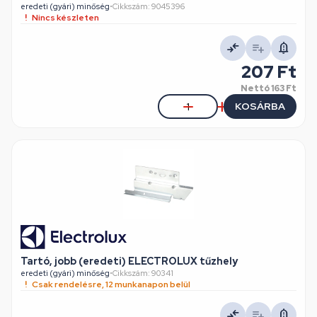
eredeti (gyári) minőség
•
Cikkszám: 9045396
Nincs készleten
207 Ft
Nettó
163 Ft
KOSÁRBA
Tartó, jobb (eredeti) ELECTROLUX tűzhely
eredeti (gyári) minőség
•
Cikkszám: 90341
Csak rendelésre, 12 munkanapon belül