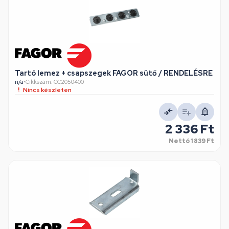
Tartó lemez + csapszegek FAGOR sütő / RENDELÉSRE
n/a
•
Cikkszám: CC2050400
Nincs készleten
2 336 Ft
Nettó
1 839 Ft