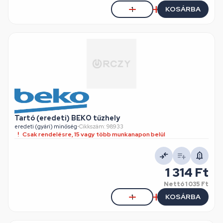
KOSÁRBA
Tartó (eredeti) BEKO tűzhely
eredeti (gyári) minőség
•
Cikkszám: 98933
Csak rendelésre, 15 vagy több munkanapon belül
1 314 Ft
Nettó
1 035 Ft
KOSÁRBA