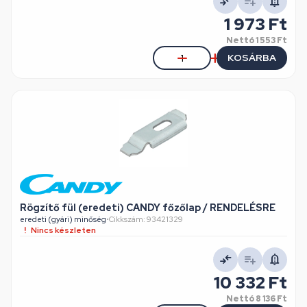
1 973 Ft
Nettó
1 553 Ft
KOSÁRBA
Rögzítő fül (eredeti) CANDY főzőlap / RENDELÉSRE
eredeti (gyári) minőség
•
Cikkszám: 93421329
Nincs készleten
10 332 Ft
Nettó
8 136 Ft