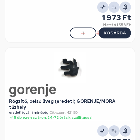
1 973 Ft
Nettó
1 553 Ft
KOSÁRBA
Rögzítő, belső üveg (eredeti) GORENJE/MORA
tűzhely
eredeti (gyári) minőség
•
Cikkszám: 421160
5 db ezen az áron, 24-72 órás kiszállítással