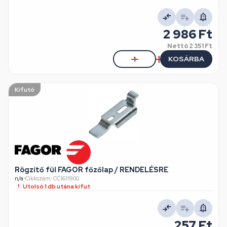
2 986 Ft
Nettó
2 351 Ft
KOSÁRBA
Kifutó
Rögzítő fül FAGOR főzőlap / RENDELÉSRE
n/a
•
Cikkszám: CC1611900
Utolsó 1 db utána kifut
257 Ft