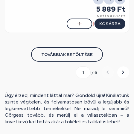
5 889 Ft
Nettó
4 637 Ft
KOSÁRBA
TOVÁBBIAK BETÖLTÉSE
/ 6
Úgy érzed, mindent láttál már? Gondold újra! Kínálatunk
szinte végtelen, és folyamatosan bővül a legújabb és
legkeresettebb termékekkel. Ne maradj le semmiről!
Görgess tovább, és merülj el a választékban – a
következő kattintás akár a tökéletes találat is lehet!