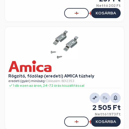
Nettó
202 Ft
KOSÁRBA
Rögzítő, főzőlap (eredeti) AMICA tűzhely
eredeti (gyári) minőség
•
Cikkszám: 8012353
1 db ezen az áron, 24-72 órás kiszállítással
2 505 Ft
Nettó
1 973 Ft
KOSÁRBA