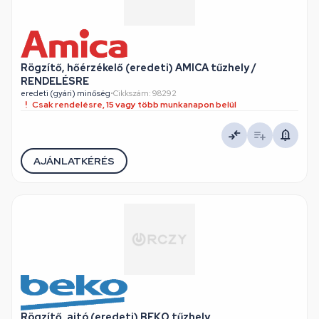
Rögzítő, hőérzékelő (eredeti) AMICA tűzhely /
RENDELÉSRE
eredeti (gyári) minőség
•
Cikkszám: 98292
Csak rendelésre, 15 vagy több munkanapon belül
AJÁNLATKÉRÉS
Rögzítő, ajtó (eredeti) BEKO tűzhely