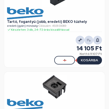
Tartó, fogantyú (jobb, eredeti) BEKO tűzhely
eredeti (gyári) minőség
•
Cikkszám: 450930089
Készleten: 3 db, 24-72 órás kiszállítással
14 105 Ft
Nettó
11 107 Ft
KOSÁRBA