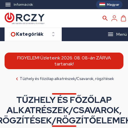
Magyar
Információk
Kategóriák
Menü
FIGYELEM! Üzleteink 2026. 08. 08-án ZÁRVA
tartanak!
Tűzhely és főzőlap alkatrészek/Csavarok, rögzítések
TŰZHELY ÉS FŐZŐLAP
ALKATRÉSZEK/CSAVAROK,
RÖGZÍTÉSEK/RÖGZÍTŐELEME