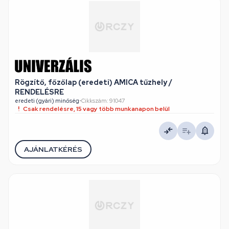
Rögzítő, főzőlap (eredeti) AMICA tűzhely /
RENDELÉSRE
eredeti (gyári) minőség
•
Cikkszám: 91047
Csak rendelésre, 15 vagy több munkanapon belül
AJÁNLATKÉRÉS