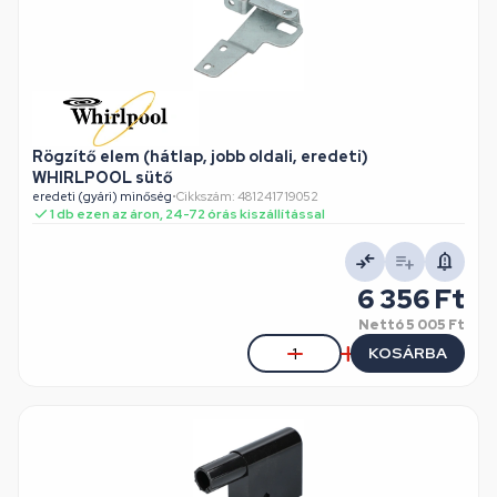
Rögzítő elem (hátlap, jobb oldali, eredeti)
WHIRLPOOL sütő
eredeti (gyári) minőség
•
Cikkszám: 481241719052
1 db ezen az áron, 24-72 órás kiszállítással
6 356 Ft
Nettó
5 005 Ft
KOSÁRBA