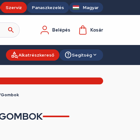
Szerviz
Panaszkezelés
Magyar
Belépés
Kosár
Alkatrészkereső
Segítség
ek/Gombok
/GOMBOK