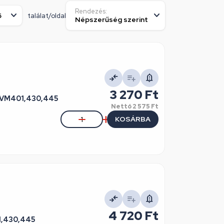
Rendezés:
találat/oldal
3 270 Ft
AVM401,430,445
Nettó
2 575 Ft
KOSÁRBA
4 720 Ft
1,430,445