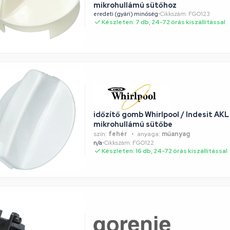
mikrohullámú sütőhoz
eredeti (gyári) minőség
•
Cikkszám: FGO123
Készleten: 7 db, 24-72 órás kiszállítással
időzítő gomb Whirlpool / Indesit AKL
mikrohullámú sütőbe
szín:
fehér
anyaga:
műanyag
n/a
•
Cikkszám: FGO122
Készleten: 16 db, 24-72 órás kiszállítással