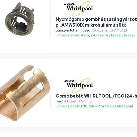
Nyomógomb gombház (utángyárto
pl.:AMW510IX mikrohullámú sütő
utángyártott minőség
•
Cikkszám: FGO713ALT
Készleten: 4 db, 24-72 órás kiszállítással
Gomb betét WHIRLPOOL /FGO
n/a
•
Cikkszám: FGO139
Készleten: 1 db, 24-72 órás kiszállítással