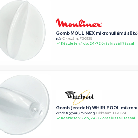
Gomb MOULINEX mikrohullámú sütő
n/a
•
Cikkszám: FGO138
Készleten: 1 db, 24-72 órás kiszállítással
Gomb (eredeti) WHIRLPOOL mikrohu
eredeti (gyári) minőség
•
Cikkszám: FGO124
Készleten: 2 db, 24-72 órás kiszállítással