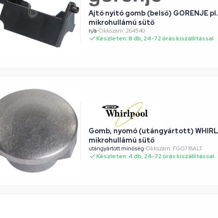
Ajtó nyitó gomb (belső) GORENJE p
mikrohullámú sütő
n/a
•
Cikkszám: 264540
Készleten: 8 db, 24-72 órás kiszállítással
Gomb, nyomó (utángyártott) WHI
mikrohullámú sütő
utángyártott minőség
•
Cikkszám: FGO718ALT
Készleten: 4 db, 24-72 órás kiszállítással