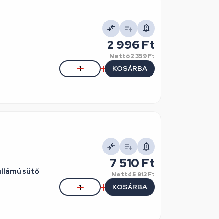
2 996 Ft
Nettó
2 359 Ft
KOSÁRBA
7 510 Ft
llámú sütő
Nettó
5 913 Ft
KOSÁRBA