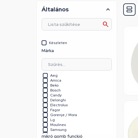
Általános
Készleten
Márka
Aeg
Amica
Beko
Bosch
Candy
Delonghi
Electrolux
Fagor
Gorenje / Mora
Lg
Moulinex
Samsung
Teka
mikró gomb funckió