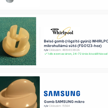
Belső gomb (rögzítő gyűrű) WHIRLP
mikrohullámú sütő (FGO123-hoz)
n/a
•
Cikkszám: 481941338126
1 db ezen az áron, 24-72 órás kiszállítással
Gomb SAMSUNG mikro
n/a
•
Cikkszám: 15564