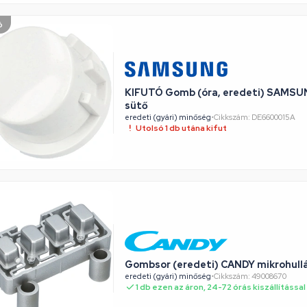
ó
KIFUTÓ Gomb (óra, eredeti) SAMSU
sütő
eredeti (gyári) minőség
•
Cikkszám: DE6600015A
Utolsó 1 db utána kifut
Gombsor (eredeti) CANDY mikrohull
eredeti (gyári) minőség
•
Cikkszám: 49008670
1 db ezen az áron, 24-72 órás kiszállítással