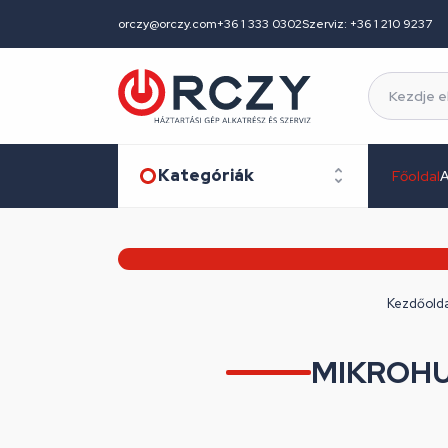
orczy@orczy.com
+36 1 333 0302
Szerviz: +36 1 210 9237
Kategóriák
Főoldal
A
Kezdőold
MIKROH