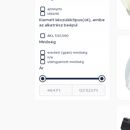
Whirlpool
Whirlpool / Indesit
ajtónyitó
időzítő
Kiemelt készüléktípus(ok), amibe
az alkatrész beépül
AKL 530,560
Minőség
eredeti (gyári) minőség
n/a
utángyártott minőség
Ár