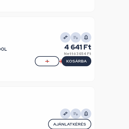
4 641 Ft
OOL
Nettó
3 654 Ft
KOSÁRBA
AJÁNLATKÉRÉS