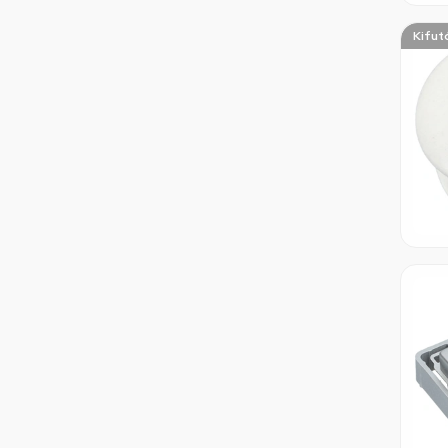
Kifut