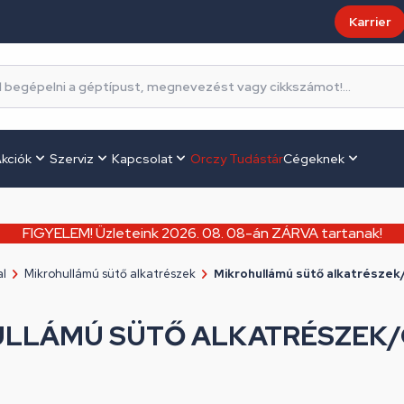
Karrier
kciók
Szerviz
Kapcsolat
Orczy Tudástár
Cégeknek
FIGYELEM! Üzleteink 2026. 08. 08-án ZÁRVA tartanak!
al
Mikrohullámú sütő alkatrészek
Mikrohullámú sütő alkatrész
ULLÁMÚ SÜTŐ ALKATRÉSZEK