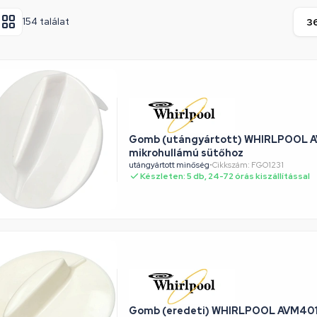
154 találat
Gomb (utángyártott) WHIRLPOOL 
mikrohullámú sütőhoz
utángyártott minőség
•
Cikkszám: FGO1231
Készleten: 5 db, 24-72 órás kiszállítással
Gomb (eredeti) WHIRLPOOL AVM40