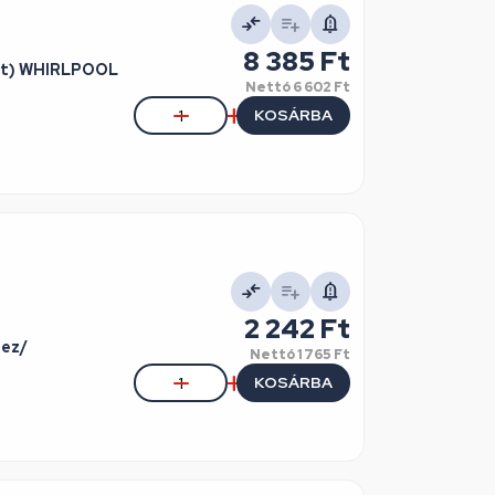
8 385 Ft
tt) WHIRLPOOL
Nettó
6 602 Ft
KOSÁRBA
2 242 Ft
124-hez/
Nettó
1 765 Ft
KOSÁRBA