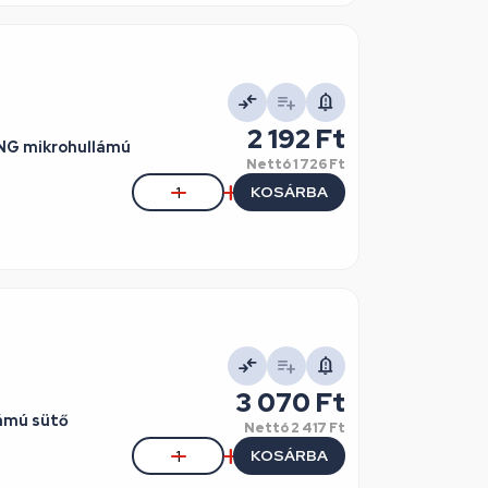
2 192 Ft
NG mikrohullámú
Nettó
1 726 Ft
KOSÁRBA
3 070 Ft
ámú sütő
Nettó
2 417 Ft
KOSÁRBA