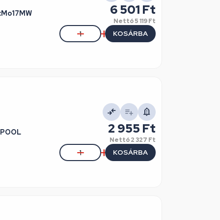
6 501 Ft
l.:Mo17MW
Nettó
5 119 Ft
KOSÁRBA
2 955 Ft
RLPOOL
Nettó
2 327 Ft
KOSÁRBA