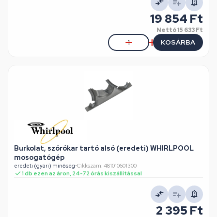
19 854 Ft
Nettó
15 633 Ft
KOSÁRBA
Burkolat, szórókar tartó alsó (eredeti) WHIRLPOOL
mosogatógép
eredeti (gyári) minőség
•
Cikkszám: 481010601300
1 db ezen az áron, 24-72 órás kiszállítással
2 395 Ft