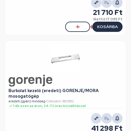
21 710 Ft
Nettó
17 095 Ft
KOSÁRBA
Burkolat kezelő (eredeti) GORENJE/MORA
mosogatógép
eredeti (gyári) minőség
•
Cikkszám: 882982
1 db ezen az áron, 24-72 órás kiszállítással
41 298 Ft