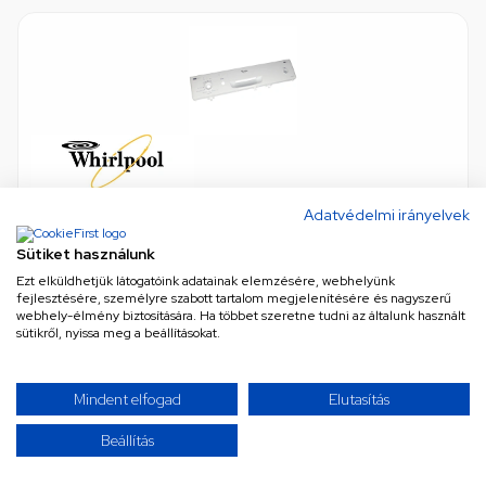
Kezelő panel ( burkolat ) WHIRLPOOL mosogatógép
Adatvédelmi irányelvek
n/a
•
Cikkszám: 480140100143
1 db ezen az áron, 24-72 órás kiszállítással
Sütiket használunk
Ezt elküldhetjük látogatóink adatainak elemzésére, webhelyünk
fejlesztésére, személyre szabott tartalom megjelenítésére és nagyszerű
24 930 Ft
webhely-élmény biztosítására. Ha többet szeretne tudni az általunk használt
sütikről, nyissa meg a beállításokat.
Nettó
19 630 Ft
KOSÁRBA
Mindent elfogad
Elutasítás
Beállítás