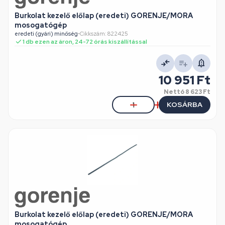
Burkolat kezelő előlap (eredeti) GORENJE/MORA
mosogatógép
eredeti (gyári) minőség
•
Cikkszám: 822425
1 db ezen az áron, 24-72 órás kiszállítással
10 951 Ft
Nettó
8 623 Ft
KOSÁRBA
Burkolat kezelő előlap (eredeti) GORENJE/MORA
mosogatógép