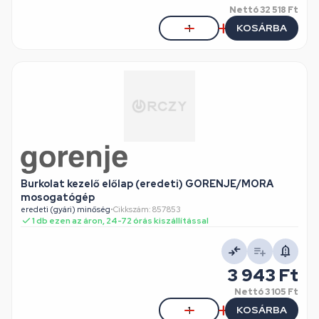
Nettó
32 518 Ft
KOSÁRBA
Burkolat kezelő előlap (eredeti) GORENJE/MORA
mosogatógép
eredeti (gyári) minőség
•
Cikkszám: 857853
1 db ezen az áron, 24-72 órás kiszállítással
3 943 Ft
Nettó
3 105 Ft
KOSÁRBA