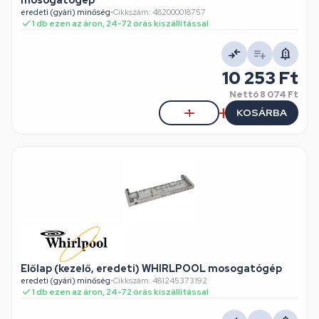
mosogatógép
eredeti (gyári) minőség
•
Cikkszám: 482000018757
1 db ezen az áron, 24-72 órás kiszállítással
10 253 Ft
Nettó
8 074 Ft
KOSÁRBA
Előlap (kezelő, eredeti) WHIRLPOOL mosogatógép
eredeti (gyári) minőség
•
Cikkszám: 481245373192
1 db ezen az áron, 24-72 órás kiszállítással