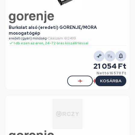
Burkolat alsó (eredeti) GORENJE/MORA
mosogatógép
eredeti (gyári) minőség
•
Cikkszám: 612499
1 db ezen az áron, 24-72 órás kiszállítással
21 054 Ft
Nettó
16 578 Ft
KOSÁRBA