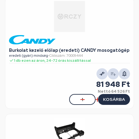
Burkolat kezelő előlap (eredeti) CANDY mosogatógép
eredeti (gyári) minőség
•
Cikkszám: 70009444
1 db ezen az áron, 24-72 órás kiszállítással
81 948 Ft
Nettó
64 526 Ft
KOSÁRBA