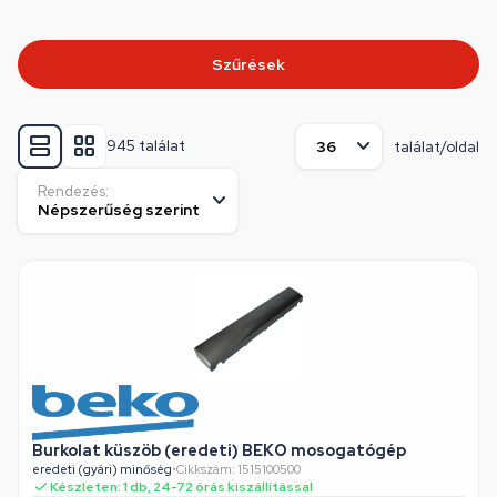
Szűrések
945 találat
találat/oldal
Rendezés:
Burkolat küszöb (eredeti) BEKO mosogatógép
eredeti (gyári) minőség
•
Cikkszám: 1515100500
Készleten: 1 db, 24-72 órás kiszállítással