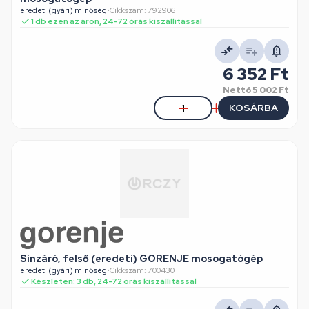
eredeti (gyári) minőség
•
Cikkszám: 792906
1 db ezen az áron, 24-72 órás kiszállítással
6 352 Ft
Nettó
5 002 Ft
KOSÁRBA
Sínzáró, felső (eredeti) GORENJE mosogatógép
eredeti (gyári) minőség
•
Cikkszám: 700430
Készleten: 3 db, 24-72 órás kiszállítással