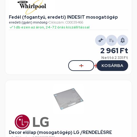
Fedél (fogantyú, eredeti) INDESIT mosogatógép
eredeti (gyári) minőség
•
Cikkszám: C00039466
1 db ezen az áron, 24-72 órás kiszállítással
2 961 Ft
Nettó
2 331 Ft
KOSÁRBA
Decor előlap (mosogatógép) LG /RENDELÉSRE