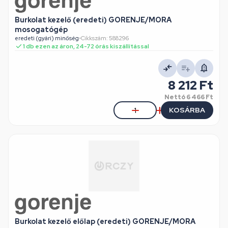
Burkolat kezelő (eredeti) GORENJE/MORA
mosogatógép
eredeti (gyári) minőség
•
Cikkszám: 588296
1 db ezen az áron, 24-72 órás kiszállítással
8 212 Ft
Nettó
6 466 Ft
KOSÁRBA
Burkolat kezelő előlap (eredeti) GORENJE/MORA