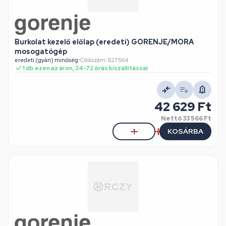
Burkolat kezelő előlap (eredeti) GORENJE/MORA
mosogatógép
eredeti (gyári) minőség
•
Cikkszám: 827564
1 db ezen az áron, 24-72 órás kiszállítással
42 629 Ft
Nettó
33 566 Ft
KOSÁRBA