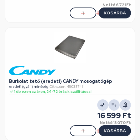
Nettó
6 721 Ft
KOSÁRBA
Burkolat tető (eredeti) CANDY mosogatógép
eredeti (gyári) minőség
•
Cikkszám: 49033741
1 db ezen az áron, 24-72 órás kiszállítással
16 599 Ft
Nettó
13 070 Ft
KOSÁRBA