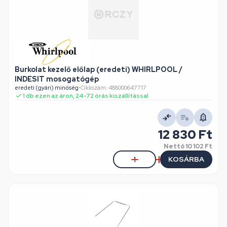
Burkolat kezelő előlap (eredeti) WHIRLPOOL /
INDESIT mosogatógép
eredeti (gyári) minőség
•
Cikkszám: 488000647717
1 db ezen az áron, 24-72 órás kiszállítással
12 830 Ft
Nettó
10 102 Ft
KOSÁRBA