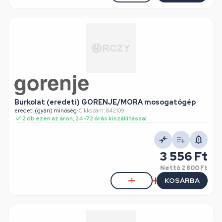
Burkolat (eredeti) GORENJE/MORA mosogatógép
eredeti (gyári) minőség
•
Cikkszám: 842109
2 db ezen az áron, 24-72 órás kiszállítással
3 556 Ft
Nettó
2 800 Ft
KOSÁRBA