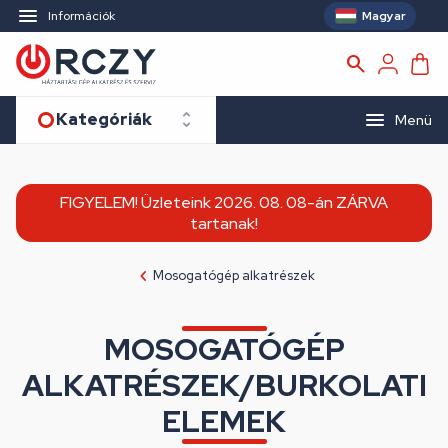
Magyar
Információk
Kategóriák
Menü
FIGYELEM! Üzleteink 2026. 08. 08-án ZÁRVA
tartanak!
Mosogatógép alkatrészek
MOSOGATÓGÉP
ALKATRÉSZEK/BURKOLATI
ELEMEK