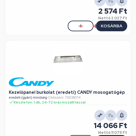
2 574 Ft
Nettó
2 027 Ft
KOSÁRBA
Kezelőpanel burkolat (eredeti) CANDY mosogatógép
eredeti (gyári) minőség
•
Cikkszám: 70038074
Készleten: 1 db, 24-72 órás kiszállítással
14 066 Ft
Nettó
11 075 Ft