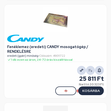
Fenéklemez (eredeti) CANDY mosogatógép /
RENDELÉSRE
eredeti (gyári) minőség
•
Cikkszám: 49011722
1 db ezen az áron, 24-72 órás kiszállítással
25 811 Ft
Nettó
20 323 Ft
KOSÁRBA