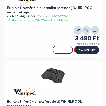
Burkolat, vezérlő elektronika (eredeti) WHIRLPOOL
mosogatógép
eredeti (gyári) minőség
•
Cikkszám: 482000018760
1 db ezen az áron, 24-72 órás kiszállítással
3 490 Ft
Nettó
2 748 Ft
KOSÁRBA
Burkolat, fenéklemez (eredeti) WHIRLPOOL