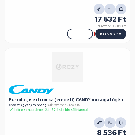
17 632 Ft
Nettó
13 883 Ft
KOSÁRBA
Burkolat,elektronika (eredeti) CANDY mosogatógép
eredeti (gyári) minőség
•
Cikkszám: 49120945
1 db ezen az áron, 24-72 órás kiszállítással
8 536 Ft