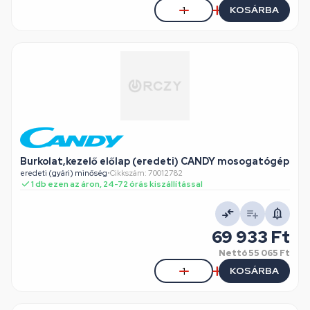
KOSÁRBA
Burkolat,kezelő előlap (eredeti) CANDY mosogatógép
eredeti (gyári) minőség
•
Cikkszám: 70012782
1 db ezen az áron, 24-72 órás kiszállítással
69 933 Ft
Nettó
55 065 Ft
KOSÁRBA