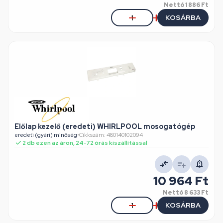
Nettó
1 886 Ft
KOSÁRBA
Előlap kezelő (eredeti) WHIRLPOOL mosogatógép
eredeti (gyári) minőség
•
Cikkszám: 480140102094
2 db ezen az áron, 24-72 órás kiszállítással
10 964 Ft
Nettó
8 633 Ft
KOSÁRBA