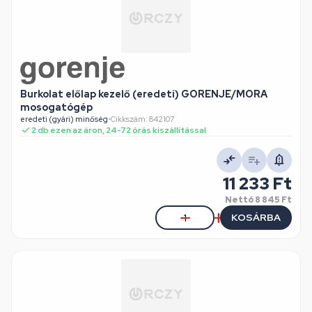
Burkolat előlap kezelő (eredeti) GORENJE/MORA
mosogatógép
eredeti (gyári) minőség
•
Cikkszám: 842107
2 db ezen az áron, 24-72 órás kiszállítással
11 233 Ft
Nettó
8 845 Ft
KOSÁRBA