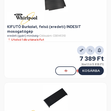
KIFUTÓ Burkolat, felső (eredeti) INDESIT
mosogatógép
eredeti (gyári) minőség
•
Cikkszám: C00141310
Utolsó 1 db utána kifut
7 389 Ft
Nettó
5 818 Ft
KOSÁRBA