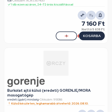
n/a
•
Cikkszám: ACW33674001
1 db ezen az áron, 24-72 órás kiszállítással
7 160 Ft
Nettó
5 638 Ft
KOSÁRBA
Burkolat ajtó külső (eredeti) GORENJE/MORA
mosogatógép
eredeti (gyári) minőség
•
Cikkszám: 910086
Külső készleten, leghamarabb átvehető: 2026.08.10.