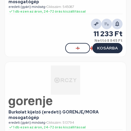
mosogatógép
eredeti (gyári) minőség
•
Cikkszám: 545087
1 db ezen az áron, 24-72 órás kiszállítással
11 233 Ft
Nettó
8 845 Ft
KOSÁRBA
Burkolat kijelző (eredeti) GORENJE/MORA
mosogatógép
eredeti (gyári) minőség
•
Cikkszám: 513794
1 db ezen az áron, 24-72 órás kiszállítással