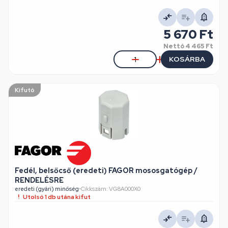
5 670 Ft
Nettó
4 465 Ft
KOSÁRBA
Kifutó
Fedél, belsőcső (eredeti) FAGOR mososgatógép /
RENDELÉSRE
eredeti (gyári) minőség
•
Cikkszám: VG8A000X0
Utolsó 1 db utána kifut