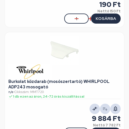
190 Ft
Nettó
150 Ft
KOSÁRBA
Burkolat közdarab (mosószertartó) WHIRLPOOL
ADP243 mosogató
n/a
•
Cikkszám: MMT720
1 db ezen az áron, 24-72 órás kiszállítással
9 884 Ft
Nettó
7 782 Ft