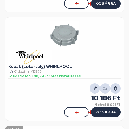
KOSÁRBA
Kupak (sótartály) WHIRLPOOL
n/a
•
Cikkszám: MEG704
Készleten: 1 db, 24-72 órás kiszállítással
10 186 Ft
Nettó
8 021 Ft
KOSÁRBA