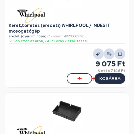
Keret,tömítés (eredeti) WHIRLPOOL / INDESIT
mosogatógép
eredeti (gyári) minőség
•
Cikkszám: 482000021985
1 db ezen az áron, 24-72 órás kiszállítással
9 075 Ft
Nettó
7 146 Ft
KOSÁRBA