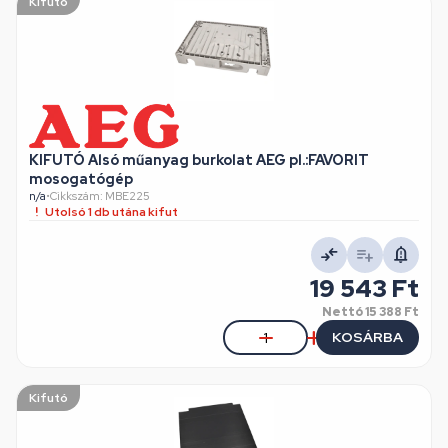
Kifutó
KIFUTÓ Alsó műanyag burkolat AEG pl.:FAVORIT
mosogatógép
n/a
•
Cikkszám: MBE225
Utolsó 1 db utána kifut
19 543 Ft
Nettó
15 388 Ft
KOSÁRBA
Kifutó