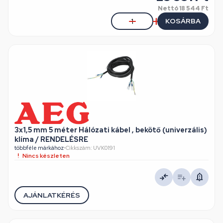
Nettó
18 544 Ft
KOSÁRBA
3x1,5 mm 5 méter Hálózati kábel , bekötő (univerzális)
klíma / RENDELÉSRE
többféle márkához
•
Cikkszám: UVK0191
Nincs készleten
AJÁNLATKÉRÉS