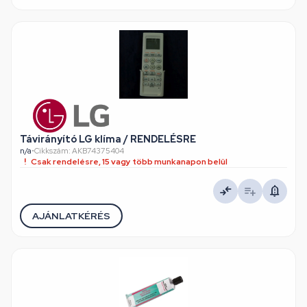
Távirányító LG klíma / RENDELÉSRE
n/a
•
Cikkszám: AKB74375404
Csak rendelésre, 15 vagy több munkanapon belül
AJÁNLATKÉRÉS