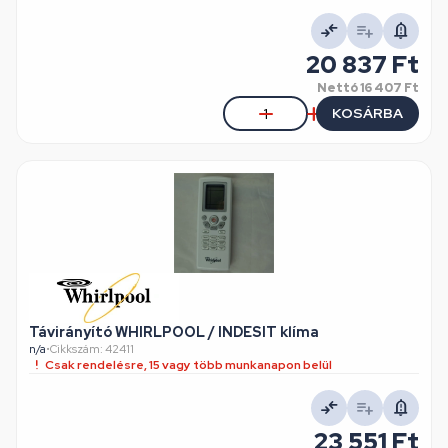
20 837 Ft
Nettó
16 407 Ft
KOSÁRBA
Távirányító WHIRLPOOL / INDESIT klíma
n/a
•
Cikkszám: 42411
Csak rendelésre, 15 vagy több munkanapon belül
23 551 Ft