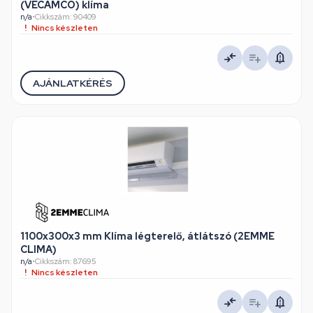
(VECAMCO) klíma
n/a
•
Cikkszám: 90409
Nincs készleten
AJÁNLATKÉRÉS
1100x300x3 mm Klíma légterelő, átlátszó (2EMME
CLIMA)
n/a
•
Cikkszám: 87695
Nincs készleten