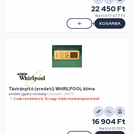
22 450 Ft
Nettó
17 677 Ft
KOSÁRBA
Távirányító (eredeti) WHIRLPOOL klíma
eredeti (gyári) minőség
•
Cikkszám: 28479
Csak rendelésre, 15 vagy több munkanapon belül
16 904 Ft
Nettó
13 311 Ft