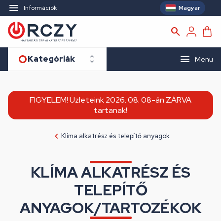
Magyar
Információk
Kategóriák
Menü
FIGYELEM! Üzleteink 2026. 08. 08-án ZÁRVA
tartanak!
Klíma alkatrész és telepítő anyagok
KLÍMA ALKATRÉSZ ÉS
TELEPÍTŐ
ANYAGOK/TARTOZÉKOK