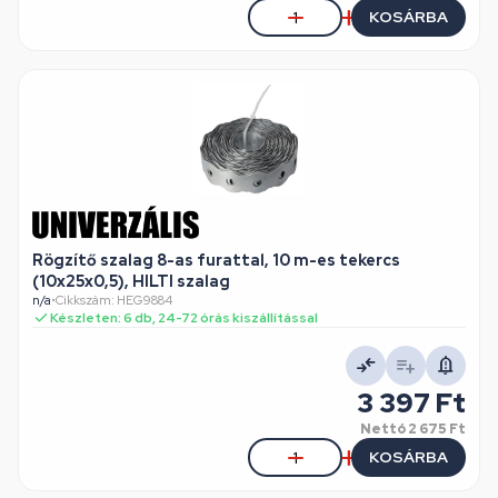
KOSÁRBA
Rögzítő szalag 8-as furattal, 10 m-es tekercs
(10x25x0,5), HILTI szalag
n/a
•
Cikkszám: HEG9884
Készleten: 6 db, 24-72 órás kiszállítással
3 397 Ft
Nettó
2 675 Ft
KOSÁRBA