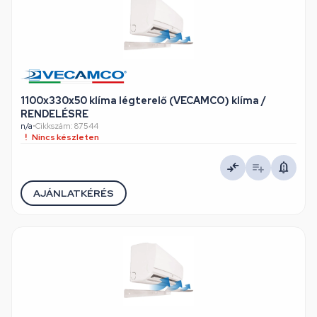
1100x330x50 klíma légterelő (VECAMCO) klíma /
RENDELÉSRE
n/a
•
Cikkszám: 87544
Nincs készleten
AJÁNLATKÉRÉS