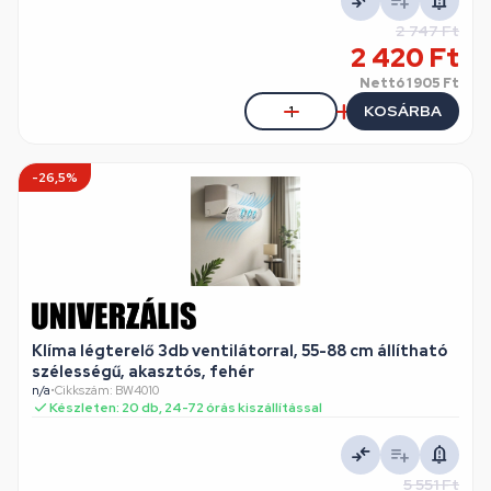
2 747 Ft
2 420 Ft
Nettó
1 905 Ft
KOSÁRBA
-26,5%
Klíma légterelő 3db ventilátorral, 55-88 cm állítható
szélességű, akasztós, fehér
n/a
•
Cikkszám: BW4010
Készleten: 20 db, 24-72 órás kiszállítással
5 551 Ft