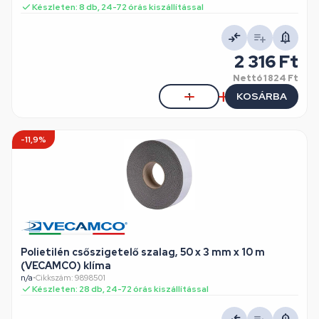
Készleten: 8 db, 24-72 órás kiszállítással
2 316 Ft
Nettó
1 824 Ft
KOSÁRBA
-11,9%
Polietilén csőszigetelő szalag, 50 x 3 mm x 10 m
(VECAMCO) klíma
n/a
•
Cikkszám: 9898501
Készleten: 28 db, 24-72 órás kiszállítással