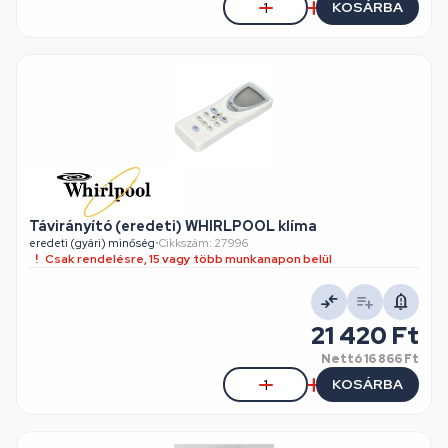
KOSÁRBA
Távirányító (eredeti) WHIRLPOOL klíma
eredeti (gyári) minőség
•
Cikkszám: 27996
Csak rendelésre, 15 vagy több munkanapon belül
21 420 Ft
Nettó
16 866 Ft
KOSÁRBA