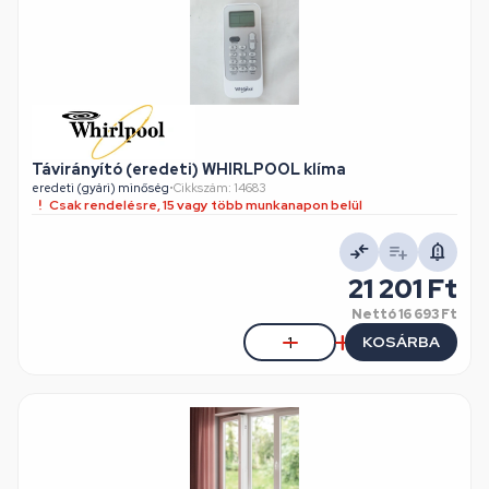
Távirányító (eredeti) WHIRLPOOL klíma
eredeti (gyári) minőség
•
Cikkszám: 14683
Csak rendelésre, 15 vagy több munkanapon belül
21 201 Ft
Nettó
16 693 Ft
KOSÁRBA