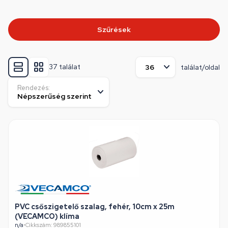
Szűrések
37 találat
találat/oldal
Rendezés:
PVC csőszigetelő szalag, fehér, 10cm x 25m
(VECAMCO) klíma
n/a
•
Cikkszám: 989855101