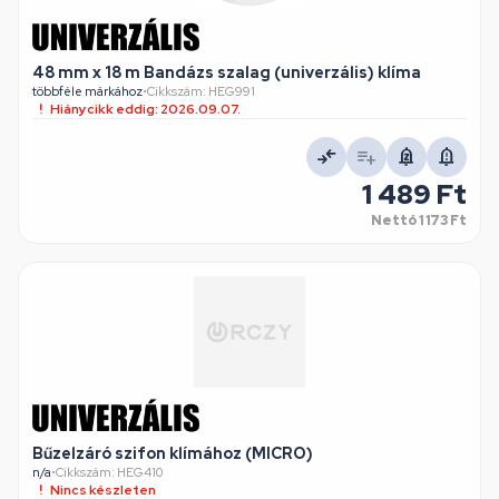
48 mm x 18 m Bandázs szalag (univerzális) klíma
többféle márkához
•
Cikkszám: HEG991
Hiánycikk eddig: 2026.09.07.
1 489 Ft
Nettó
1 173 Ft
Bűzelzáró szifon klímához (MICRO)
n/a
•
Cikkszám: HEG410
Nincs készleten