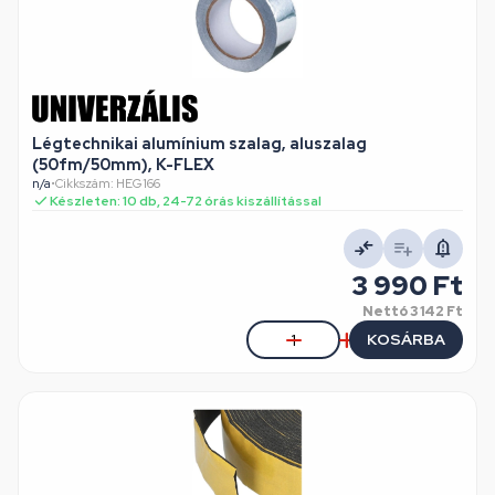
Légtechnikai alumínium szalag, aluszalag
(50fm/50mm), K-FLEX
n/a
•
Cikkszám: HEG166
Készleten: 10 db, 24-72 órás kiszállítással
3 990 Ft
Nettó
3 142 Ft
KOSÁRBA