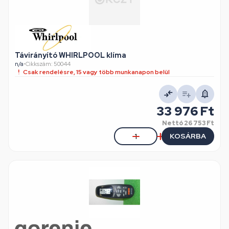
Távirányító WHIRLPOOL klíma
n/a
•
Cikkszám: 50044
Csak rendelésre, 15 vagy több munkanapon belül
33 976 Ft
Nettó
26 753 Ft
KOSÁRBA