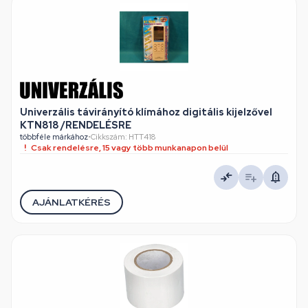
Univerzális távirányító klímához digitális kijelzővel
KTN818 /RENDELÉSRE
többféle márkához
•
Cikkszám: HTT418
Csak rendelésre, 15 vagy több munkanapon belül
AJÁNLATKÉRÉS