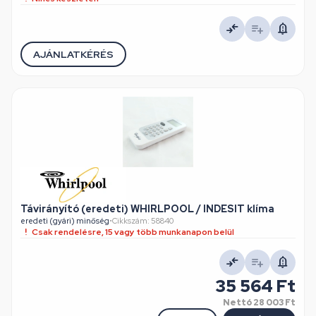
AJÁNLATKÉRÉS
Távirányító (eredeti) WHIRLPOOL / INDESIT klíma
eredeti (gyári) minőség
•
Cikkszám: 58840
Csak rendelésre, 15 vagy több munkanapon belül
35 564 Ft
Nettó
28 003 Ft