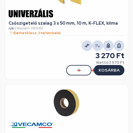
Csőszigetelő szalag 3 x 50 mm, 10 m, K-FLEX, klíma
n/a
•
Cikkszám: HEG165
Elérhető lesz: 2 héten belül
3 270 Ft
Nettó
2 575 Ft
KOSÁRBA