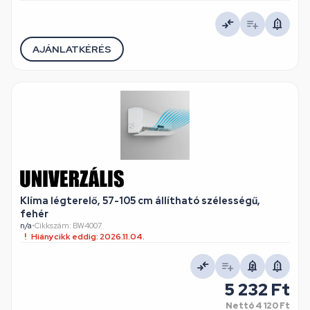
AJÁNLATKÉRÉS
Klíma légterelő, 57-105 cm állítható szélességű,
fehér
n/a
•
Cikkszám: BW4007
Hiánycikk eddig: 2026.11.04.
5 232 Ft
Nettó
4 120 Ft