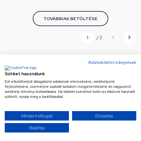
TOVÁBBIAK BETÖLTÉSE
/ 2
Úgy érzed, mindent láttál már? Gondold újra! Kínálatunk
Adatvédelmi irányelvek
szinte végtelen, és folyamatosan bővül a legújabb és
Sütiket használunk
legkeresettebb termékekkel. Ne maradj le semmiről!
Ezt elküldhetjük látogatóink adatainak elemzésére, webhelyünk
Görgess tovább, és merülj el a választékban – a
fejlesztésére, személyre szabott tartalom megjelenítésére és nagyszerű
következő kattintás akár a tökéletes találat is lehet!
webhely-élmény biztosítására. Ha többet szeretne tudni az általunk használt
sütikről, nyissa meg a beállításokat.
Mindent elfogad
Elutasítás
Beállítás
Ne maradj le a legjobb