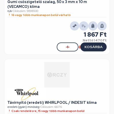
Gumi csőszigetelő szalag, 50 x 3 mm x 10 m
(VECAMCO) klíma
n/a
•
Cikkszám: 9898500
16 vagy több munkanapon belül várható
1 867 Ft
Nettó
1 470 Ft
KOSÁRBA
Távirnyító (eredeti) WHIRLPOOL / INDESIT klíma
eredeti (gyári) minőség
•
Cikkszám: 66176
Csak rendelésre, 15 vagy több munkanapon belül