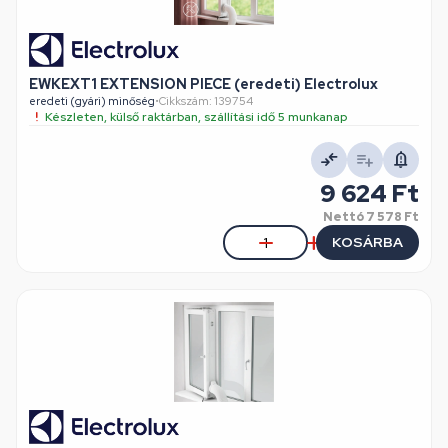
EWKEXT1 EXTENSION PIECE (eredeti) Electrolux
eredeti (gyári) minőség
•
Cikkszám: 139754
Készleten, külső raktárban, szállítási idő 5 munkanap
9 624 Ft
Nettó
7 578 Ft
KOSÁRBA