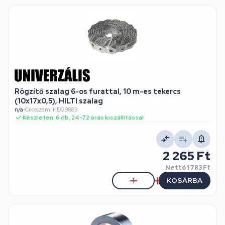
Rögzítő szalag 6-os furattal, 10 m-es tekercs
(10x17x0,5), HILTI szalag
n/a
•
Cikkszám: HEG9883
Készleten: 6 db, 24-72 órás kiszállítással
2 265 Ft
Nettó
1 783 Ft
KOSÁRBA