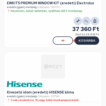
EWKIT5 PREMIUM WINDOW KIT (eredeti) Electrolux
eredeti (gyári) minőség
•
Cikkszám: 139753
Készleten, külső raktárban, szállítási idő 5 munkanap
37 360 Ft
Nettó
29 418 Ft
KOSÁRBA
Kivezető idom (eredeti) HISENSE klíma
eredeti (gyári) minőség
•
Cikkszám: 113794
Csak rendelésre, 15 vagy több munkanapon belül