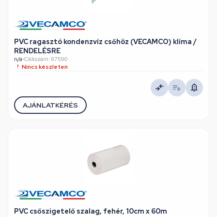
PVC ragasztó kondenzvíz csőhöz (VECAMCO) klíma /
RENDELÉSRE
n/a
•
Cikkszám: 97590
Nincs készleten
AJÁNLATKÉRÉS
PVC csőszigetelő szalag, fehér, 10cm x 60m