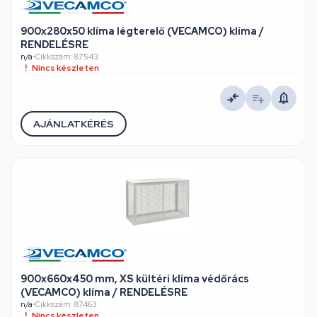
900x280x50 klíma légterelő (VECAMCO) klíma /
RENDELÉSRE
n/a
•
Cikkszám: 87543
Nincs készleten
AJÁNLATKÉRÉS
900x660x450 mm, XS kültéri klíma védőrács
(VECAMCO) klíma / RENDELÉSRE
n/a
•
Cikkszám: 87463
Nincs készleten