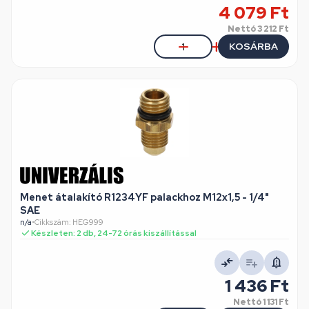
4 079 Ft
Nettó
3 212 Ft
KOSÁRBA
Menet átalakító R1234YF palackhoz M12x1,5 - 1/4"
SAE
n/a
•
Cikkszám: HEG999
Készleten: 2 db, 24-72 órás kiszállítással
1 436 Ft
Nettó
1 131 Ft