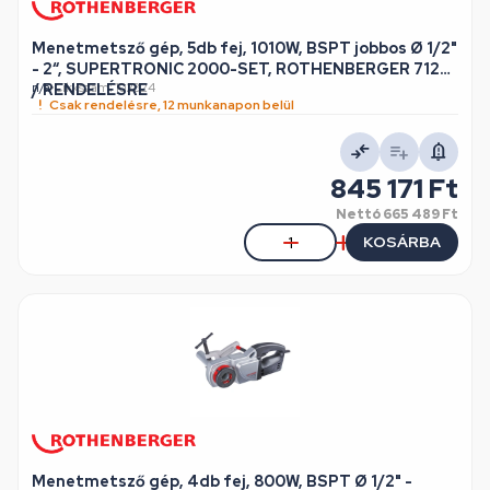
Menetmetsző gép, 5db fej, 1010W, BSPT jobbos Ø 1/2"
- 2“, SUPERTRONIC 2000-SET, ROTHENBERGER 71256
/ RENDELÉSRE
n/a
•
Cikkszám: 102824
Csak rendelésre, 12 munkanapon belül
845 171 Ft
Nettó
665 489 Ft
KOSÁRBA
Menetmetsző gép, 4db fej, 800W, BSPT Ø 1/2" -