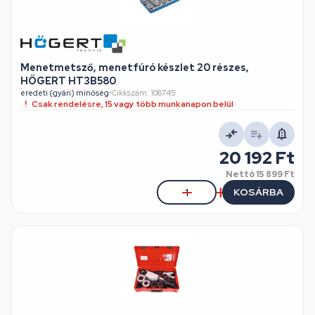
Menetmetsző, menetfúró készlet 20 részes,
HÖGERT HT3B580
eredeti (gyári) minőség
•
Cikkszám: 108745
Csak rendelésre, 15 vagy több munkanapon belül
20 192 Ft
Nettó
15 899 Ft
KOSÁRBA