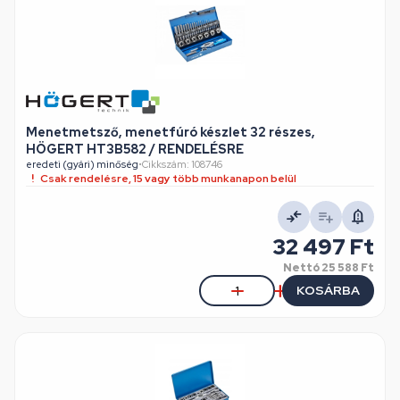
Menetmetsző, menetfúró készlet 32 részes,
HÖGERT HT3B582 / RENDELÉSRE
eredeti (gyári) minőség
•
Cikkszám: 108746
Csak rendelésre, 15 vagy több munkanapon belül
32 497 Ft
Nettó
25 588 Ft
KOSÁRBA