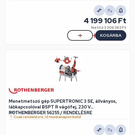
4 199 106 Ft
Nettó
3 306 383 Ft
KOSÁRBA
Menetmetsző gép SUPERTRONIC 3 SE, állványos,
lábkapcsolóval BSPT R vágófej, 230 V
ROTHENBERGER 56255 / RENDELÉSRE
n/a
•
Cikkszám: 102821
Csak rendelésre, 12 munkanapon belül