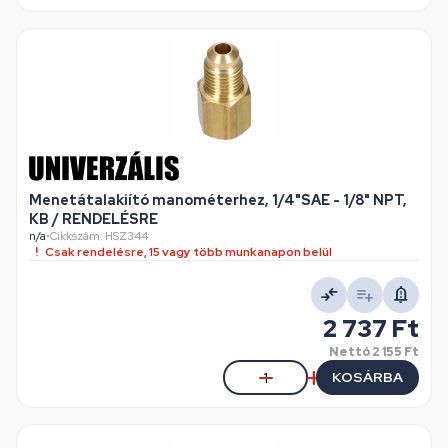
Menetátalakiító manométerhez, 1/4"SAE - 1/8" NPT,
KB / RENDELÉSRE
n/a
•
Cikkszám: HSZ344
Csak rendelésre, 15 vagy több munkanapon belül
2 737 Ft
Nettó
2 155 Ft
KOSÁRBA