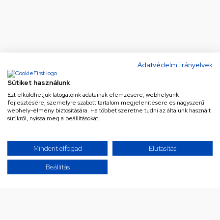
Adatvédelmi irányelvek
Sütiket használunk
Ezt elküldhetjük látogatóink adatainak elemzésére, webhelyünk
fejlesztésére, személyre szabott tartalom megjelenítésére és nagyszerű
webhely-élmény biztosítására. Ha többet szeretne tudni az általunk használt
sütikről, nyissa meg a beállításokat.
Ne maradj le a legjobb
Mindent elfogad
Elutasítás
ajánlatokról!
Beállítás
Iratkozz fel hírlevelünkre a különleges
ajánlatainkért!