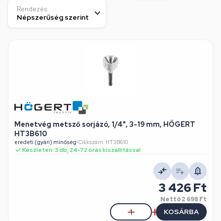
Rendezés:
Menetvég metsző sorjázó, 1/4", 3-19 mm, HÖGERT
HT3B610
eredeti (gyári) minőség
•
Cikkszám: HT3B610
Készleten: 3 db, 24-72 órás kiszállítással
3 426 Ft
Nettó
2 698 Ft
KOSÁRBA