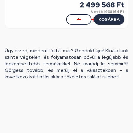
2 499 568 Ft
Nettó
1 968 164 Ft
KOSÁRBA
Úgy érzed, mindent láttál már? Gondold újra! Kínálatunk
szinte végtelen, és folyamatosan bővül a legújabb és
legkeresettebb termékekkel. Ne maradj le semmiről!
Görgess tovább, és merülj el a választékban – a
következő kattintás akár a tökéletes találat is lehet!