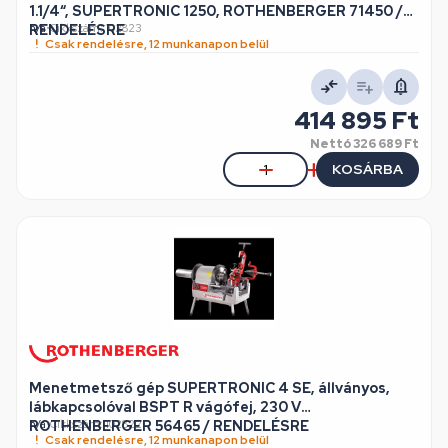
1.1/4“, SUPERTRONIC 1250, ROTHENBERGER 71450 /
RENDELÉSRE
n/a
•
Cikkszám: 102823
Csak rendelésre, 12 munkanapon belül
414 895 Ft
Nettó
326 689 Ft
KOSÁRBA
Menetmetsző gép SUPERTRONIC 4 SE, állványos,
lábkapcsolóval BSPT R vágófej, 230 V
ROTHENBERGER 56465 / RENDELÉSRE
n/a
•
Cikkszám: 102822
Csak rendelésre, 12 munkanapon belül