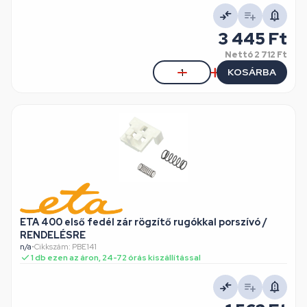
3 445 Ft
Nettó
2 712 Ft
KOSÁRBA
ETA 400 első fedél zár rögzítő rugókkal porszívó /
RENDELÉSRE
n/a
•
Cikkszám: PBE141
1 db ezen az áron, 24-72 órás kiszállítással