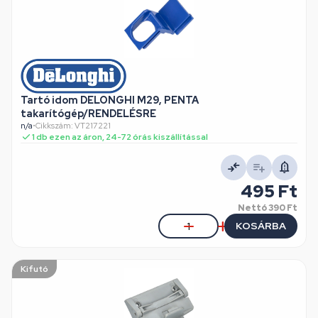
Tartó idom DELONGHI M29, PENTA
takarítógép/RENDELÉSRE
n/a
•
Cikkszám: VT217221
1 db ezen az áron, 24-72 órás kiszállítással
495 Ft
Nettó
390 Ft
KOSÁRBA
Kifutó