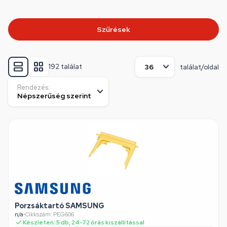
Szűrések
192 találat
találat/oldal
Rendezés:
Porzsáktartó SAMSUNG
n/a
•
Cikkszám: PEG606
Készleten: 5 db, 24-72 órás kiszállítással