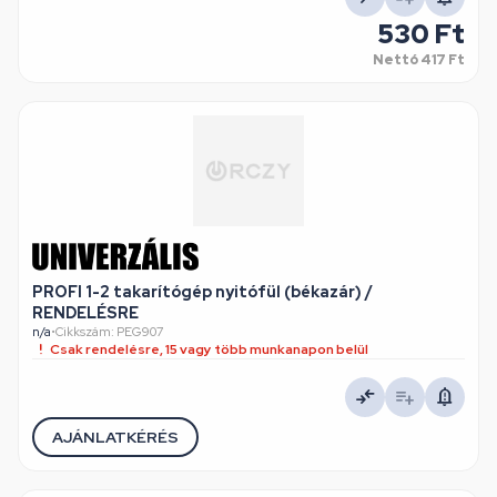
530 Ft
Nettó
417 Ft
PROFI 1-2 takarítógép nyitófül (békazár) /
RENDELÉSRE
n/a
•
Cikkszám: PEG907
Csak rendelésre, 15 vagy több munkanapon belül
AJÁNLATKÉRÉS