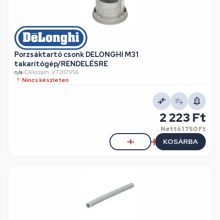
Porzsáktartó csonk DELONGHI M31
takarítógép/RENDELÉSRE
n/a
•
Cikkszám: VT207956
Nincs készleten
2 223 Ft
Nettó
1 750 Ft
KOSÁRBA