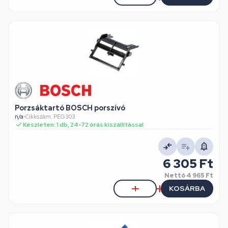
Porzsáktartó BOSCH porszívó
n/a
•
Cikkszám: PEG303
Készleten: 1 db, 24-72 órás kiszállítással
6 305 Ft
Nettó
4 965 Ft
KOSÁRBA