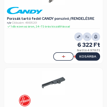
Porzsák tartó fedél CANDY porszívó /RENDELÉSRE
n/a
•
Cikkszám: 49005201
1 db ezen az áron, 24-72 órás kiszállítással
6 322 Ft
Nettó
4 978 Ft
KOSÁRBA