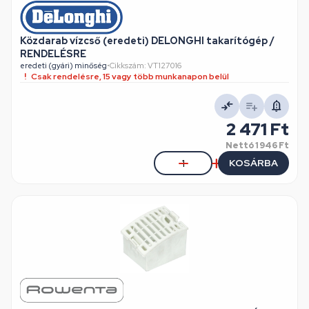
Közdarab vízcső (eredeti) DELONGHI takarítógép /
RENDELÉSRE
eredeti (gyári) minőség
•
Cikkszám: VT127016
Csak rendelésre, 15 vagy több munkanapon belül
2 471 Ft
Nettó
1 946 Ft
KOSÁRBA