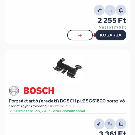
2 255 Ft
Nettó
1 775 Ft
KOSÁRBA
Porzsáktartó (eredeti) BOSCH pl.:BSG61800 porszívó
eredeti (gyári) minőség
•
Cikkszám: PEG305
Készleten: 1 db, 24-72 órás kiszállítással
3 361 Ft