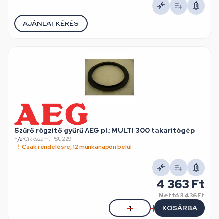
AJÁNLATKÉRÉS
Szűrő rögzítő gyűrű AEG pl.: MULTI 300 takarítógép
n/a
•
Cikkszám: PSU229
Csak rendelésre, 12 munkanapon belül
4 363 Ft
Nettó
3 436 Ft
KOSÁRBA