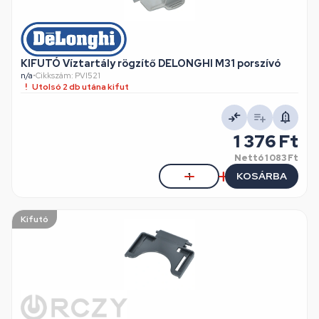
KIFUTÓ Víztartály rögzítő DELONGHI M31 porszívó
n/a
•
Cikkszám: PVI521
Utolsó 2 db utána kifut
1 376 Ft
Nettó
1 083 Ft
KOSÁRBA
Kifutó