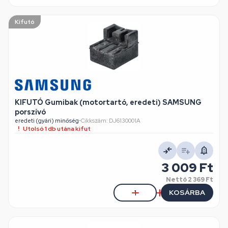
Kifutó
KIFUTÓ Gumibak (motortartó, eredeti) SAMSUNG
porszívó
eredeti (gyári) minőség
•
Cikkszám: DJ6130001A
Utolsó 1 db utána kifut
3 009 Ft
Nettó
2 369 Ft
KOSÁRBA