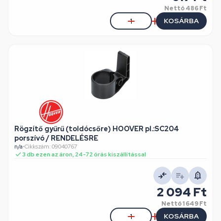
Nettó
486 Ft
KOSÁRBA
Rögzítő gyűrű (toldócsőre) HOOVER pl.:SC204
porszívó / RENDELÉSRE
n/a
•
Cikkszám: 09040767
3 db ezen az áron, 24-72 órás kiszállítással
2 094 Ft
Nettó
1 649 Ft
KOSÁRBA