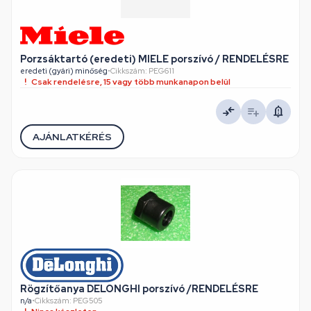
Porzsáktartó (eredeti) MIELE porszívó / RENDELÉSRE
eredeti (gyári) minőség
•
Cikkszám: PEG611
Csak rendelésre, 15 vagy több munkanapon belül
AJÁNLATKÉRÉS
Rögzítőanya DELONGHI porszívó /RENDELÉSRE
n/a
•
Cikkszám: PEG505