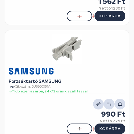
1 562 Ft
Nettó
1 230 Ft
KOSÁRBA
Porzsáktartó SAMSUNG
n/a
•
Cikkszám: DJ6600051A
1 db ezen az áron, 24-72 órás kiszállítással
990 Ft
Nettó
779 Ft
KOSÁRBA