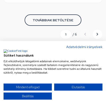
TOVÁBBIAK BETÖLTÉSE
/ 6
Adatvédelmi irányelvek
Úgy érzed, mindent láttál már? Gondold újra! Kínálatunk
Sütiket használunk
szinte végtelen, és folyamatosan bővül a legújabb és
Ezt elküldhetjük látogatóink adatainak elemzésére, webhelyünk
legkeresettebb termékekkel. Ne maradj le semmiről!
fejlesztésére, személyre szabott tartalom megjelenítésére és nagyszerű
Görgess tovább, és merülj el a választékban – a
webhely-élmény biztosítására. Ha többet szeretne tudni az általunk használt
sütikről, nyissa meg a beállításokat.
következő kattintás akár a tökéletes találat is lehet!
Mindent elfogad
Elutasítás
Beállítás