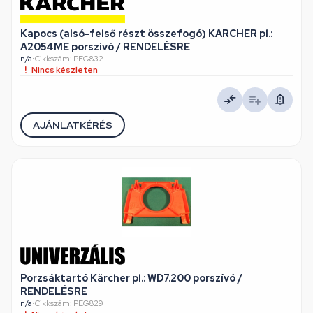
Kapocs (alsó-felső részt összefogó) KARCHER pl.:
A2054ME porszívó / RENDELÉSRE
n/a
•
Cikkszám: PEG832
Nincs készleten
AJÁNLATKÉRÉS
Porzsáktartó Kärcher pl.: WD7.200 porszívó /
RENDELÉSRE
n/a
•
Cikkszám: PEG829