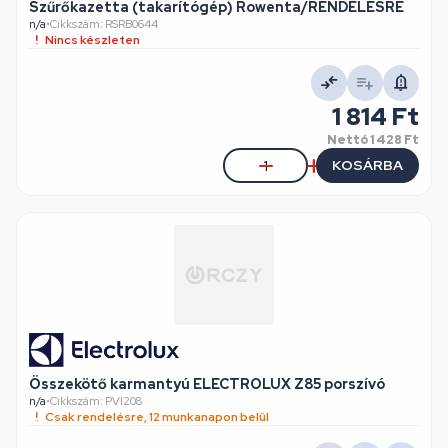
Szűrőkazetta (takarítógép) Rowenta/RENDELÉSRE
n/a
•
Cikkszám: RSRB0644
Nincs készleten
1 814 Ft
Nettó
1 428 Ft
KOSÁRBA
Összekötő karmantyú ELECTROLUX Z85 porszívó
n/a
•
Cikkszám: PVI208
Csak rendelésre, 12 munkanapon belül