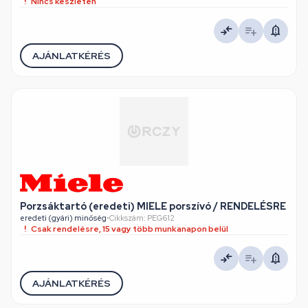
Nincs készleten
AJÁNLATKÉRÉS
Porzsáktartó (eredeti) MIELE porszívó / RENDELÉSRE
eredeti (gyári) minőség
•
Cikkszám: PEG612
Csak rendelésre, 15 vagy több munkanapon belül
AJÁNLATKÉRÉS