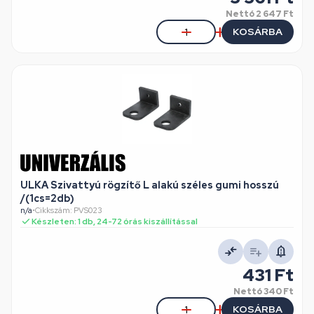
Nettó
2 647 Ft
KOSÁRBA
ULKA Szivattyú rögzítő L alakú széles gumi hosszú
/(1cs=2db)
n/a
•
Cikkszám: PVS023
Készleten: 1 db, 24-72 órás kiszállítással
431 Ft
Nettó
340 Ft
KOSÁRBA