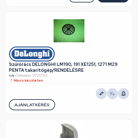
Szűrőrács DELONGHI LM190, 191 XE1251, 1271 M29
PENTA takarítógép/RENDELÉSRE
n/a
•
Cikkszám: VT217121
Nincs készleten
AJÁNLATKÉRÉS