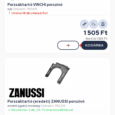
Porzsáktartó VINCHI porszívó
n/a
•
Cikkszám: PEG910
Utolsó 18 db utána kifut
1 505 Ft
Nettó
1 185 Ft
KOSÁRBA
Porzsáktartó (eredeti) ZANUSSI porszívó
eredeti (gyári) minőség
•
Cikkszám: PEG219
Készleten: 2 db, 24-72 órás kiszállítással