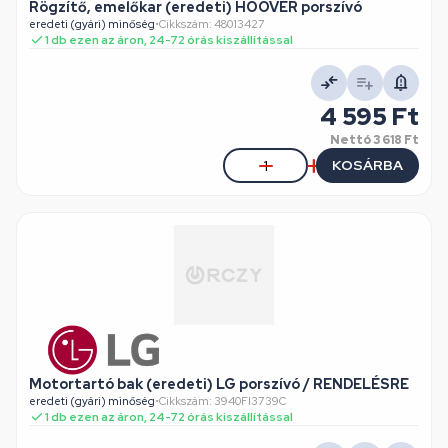
Rögzítő, emelőkar (eredeti) HOOVER porszívó
eredeti (gyári) minőség
•
Cikkszám: 48013427
1 db ezen az áron, 24-72 órás kiszállítással
4 595 Ft
Nettó
3 618 Ft
KOSÁRBA
Motortartó bak (eredeti) LG porszívó / RENDELÉSRE
eredeti (gyári) minőség
•
Cikkszám: 3940FI3739C
1 db ezen az áron, 24-72 órás kiszállítással