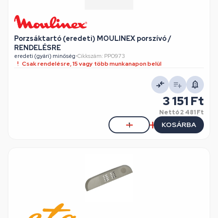
Porzsáktartó (eredeti) MOULINEX porszívó /
RENDELÉSRE
eredeti (gyári) minőség
•
Cikkszám: PPO973
Csak rendelésre, 15 vagy több munkanapon belül
3 151 Ft
Nettó
2 481 Ft
KOSÁRBA