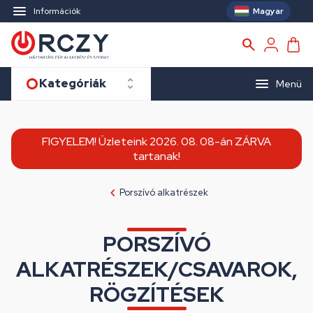
Magyar
Információk
Kategóriák
Menü
FIGYELEM! Üzleteink 2026. 08. 08-án ZÁRVA
tartanak!
Porszívó alkatrészek
PORSZÍVÓ
ALKATRÉSZEK/CSAVAROK,
RÖGZÍTÉSEK