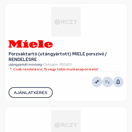
Porzsáktartó (utángyártott) MIELE porszívó /
RENDELÉSRE
utángyártott minőség
•
Cikkszám: PEG6111
Csak rendelésre, 15 vagy több munkanapon belül
AJÁNLATKÉRÉS