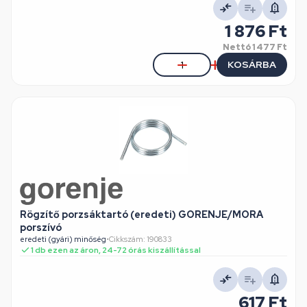
1 876 Ft
Nettó
1 477 Ft
KOSÁRBA
Rögzítő porzsáktartó (eredeti) GORENJE/MORA
porszívó
eredeti (gyári) minőség
•
Cikkszám: 190833
1 db ezen az áron, 24-72 órás kiszállítással
617 Ft