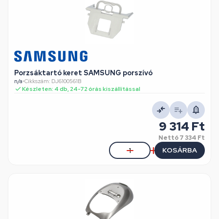
Porzsáktartó keret SAMSUNG porszívó
n/a
•
Cikkszám: DJ6100561B
Készleten: 4 db, 24-72 órás kiszállítással
9 314 Ft
Nettó
7 334 Ft
KOSÁRBA