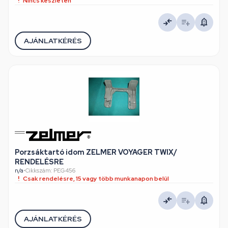
Nincs készleten
AJÁNLATKÉRÉS
Porzsáktartó idom ZELMER VOYAGER TWIX/
RENDELÉSRE
n/a
•
Cikkszám: PEG456
Csak rendelésre, 15 vagy több munkanapon belül
AJÁNLATKÉRÉS