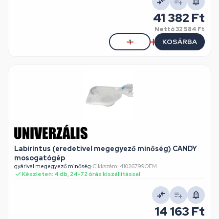
41 382 Ft
Nettó
32 584 Ft
KOSÁRBA
Labirintus (eredetivel megegyező minőség) CANDY
mosogatógép
gyárival megegyező minőség
•
Cikkszám: 41026799OEM
Készleten: 4 db, 24-72 órás kiszállítással
14 163 Ft