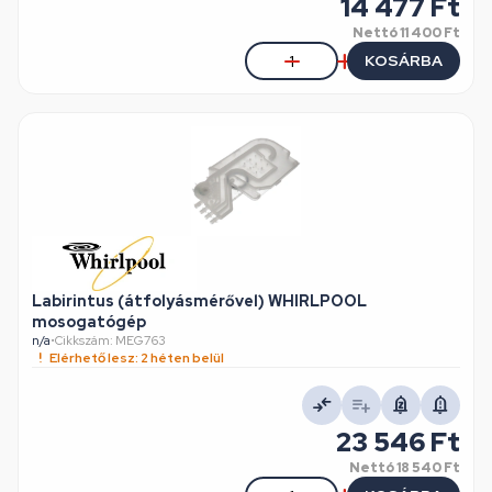
14 477 Ft
Nettó
11 400 Ft
KOSÁRBA
Labirintus (átfolyásmérővel) WHIRLPOOL
mosogatógép
n/a
•
Cikkszám: MEG763
Elérhető lesz: 2 héten belül
23 546 Ft
Nettó
18 540 Ft