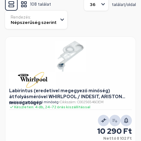
108 találat
találat/oldal
Rendezés:
Labirintus (eredetivel megegyező minőség)
átfolyásmérővel WHIRLPOOL / INDESIT, ARISTON
mosogatógép
gyárival megegyező minőség
•
Cikkszám: C00256546OEM
Készleten: 4 db, 24-72 órás kiszállítással
10 290 Ft
Nettó
8 102 Ft