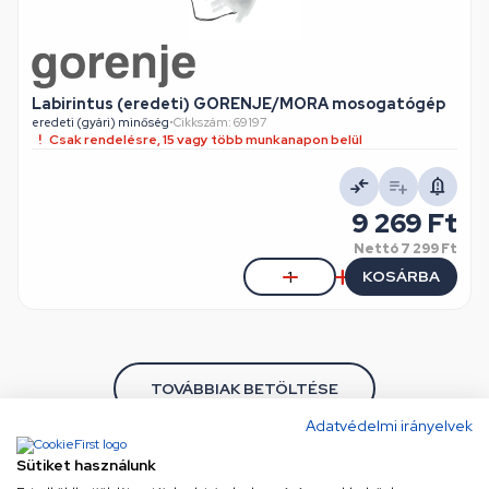
Labirintus (eredeti) GORENJE/MORA mosogatógép
eredeti (gyári) minőség
•
Cikkszám: 69197
Csak rendelésre, 15 vagy több munkanapon belül
9 269 Ft
Nettó
7 299 Ft
KOSÁRBA
TOVÁBBIAK BETÖLTÉSE
Adatvédelmi irányelvek
/ 3
Sütiket használunk