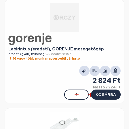
Labirintus (eredeti), GORENJE mosogatógép
eredeti (gyári) minőség
•
Cikkszám: 889571
16 vagy több munkanapon belül várható
2 824 Ft
Nettó
2 224 Ft
KOSÁRBA