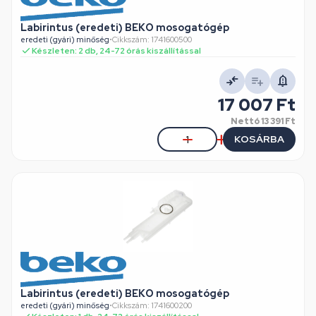
Labirintus (eredeti) BEKO mosogatógép
eredeti (gyári) minőség
•
Cikkszám: 1741600500
Készleten: 2 db, 24-72 órás kiszállítással
17 007 Ft
Nettó
13 391 Ft
KOSÁRBA
Labirintus (eredeti) BEKO mosogatógép
eredeti (gyári) minőség
•
Cikkszám: 1741600200