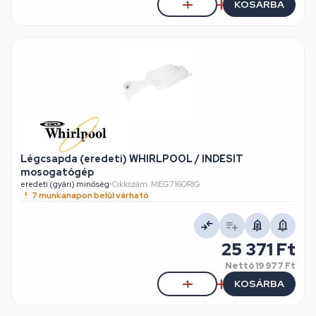
KOSÁRBA
Légcsapda (eredeti) WHIRLPOOL / INDESIT
mosogatógép
eredeti (gyári) minőség
•
Cikkszám: MEG716ORIG
7 munkanapon belül várható
25 371 Ft
Nettó
19 977 Ft
KOSÁRBA