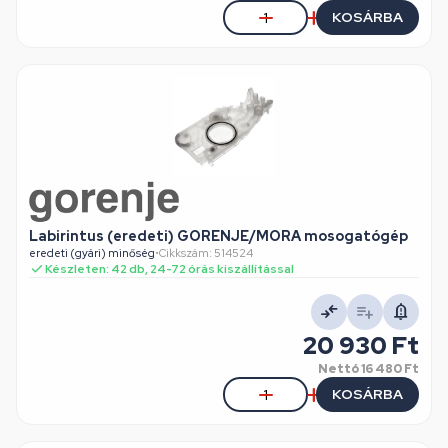
KOSÁRBA
Labirintus (eredeti) GORENJE/MORA mosogatógép
eredeti (gyári) minőség
•
Cikkszám: 514524
Készleten: 42 db, 24-72 órás kiszállítással
20 930 Ft
Nettó
16 480 Ft
KOSÁRBA