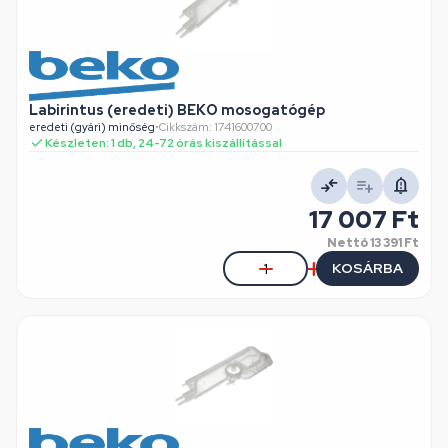
Labirintus (eredeti) BEKO mosogatógép
eredeti (gyári) minőség
•
Cikkszám: 1741600700
Készleten: 1 db, 24-72 órás kiszállítással
17 007 Ft
Nettó
13 391 Ft
KOSÁRBA