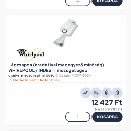
KOSÁRBA
Légcsapda (eredetivel megegyező minőség)
WHIRLPOOL / INDESIT mosogatógép
gyárival megegyező minőség
•
Cikkszám: MEG716OEM
Elérhető lesz: 3 héten belül
12 427 Ft
Nettó
9 785 Ft
KOSÁRBA