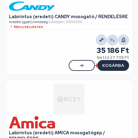
Labirintus (eredeti) CANDY mosogató / RENDELÉSRE
eredeti (gyári) minőség
•
Cikkszám: 91955559
Nincs készleten
35 186 Ft
Nettó
27 705 Ft
KOSÁRBA
Labirintus (eredeti) AMICA mosogatógép /