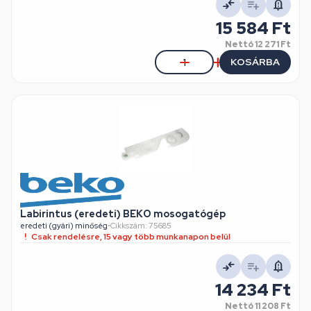
15 584 Ft
Nettó
12 271 Ft
KOSÁRBA
Labirintus (eredeti) BEKO mosogatógép
eredeti (gyári) minőség
•
Cikkszám: 75685
Csak rendelésre, 15 vagy több munkanapon belül
14 234 Ft
Nettó
11 208 Ft