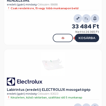
RENDELÉSRE
eredeti (gyári) minőség
•
Cikkszám: 88688
Csak rendelésre, 15 vagy több munkanapon belül
33 484 Ft
Nettó
26 365 Ft
KOSÁRBA
Labirintus (eredeti) ELECTROLUX mosogatógép
eredeti (gyári) minőség
•
Cikkszám: 83023
Készleten, külső raktárban, szállítási idő 5 munkanap