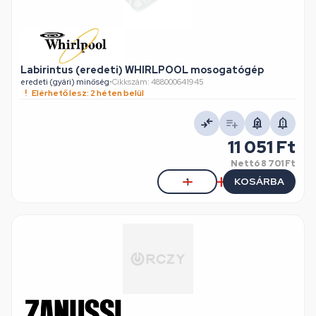
Labirintus (eredeti) WHIRLPOOL mosogatógép
eredeti (gyári) minőség
•
Cikkszám: 488000641945
Elérhető lesz: 2 héten belül
11 051 Ft
Nettó
8 701 Ft
KOSÁRBA