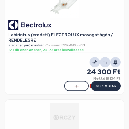
Labirintus (eredeti) ELECTROLUX mosogatógép /
RENDELÉSRE
eredeti (gyári) minőség
•
Cikkszám: 8996461055221
1 db ezen az áron, 24-72 órás kiszállítással
24 300 Ft
Nettó
19 134 Ft
KOSÁRBA