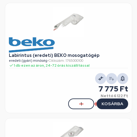
Labirintus (eredeti) BEKO mosogatógép
eredeti (gyári) minőség
•
Cikkszám: 1765000100
1 db ezen az áron, 24-72 órás kiszállítással
7 775 Ft
Nettó
6 122 Ft
KOSÁRBA