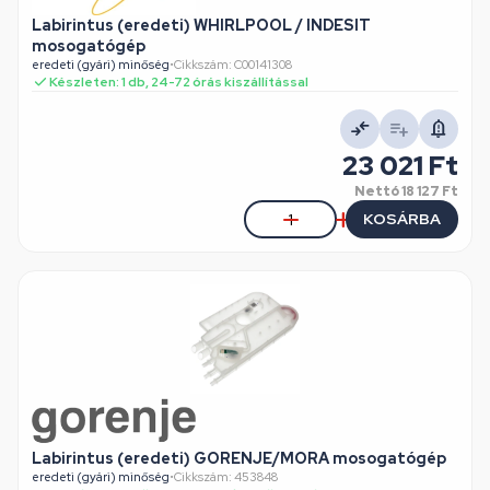
Labirintus (eredeti) WHIRLPOOL / INDESIT
mosogatógép
eredeti (gyári) minőség
•
Cikkszám: C00141308
Készleten: 1 db, 24-72 órás kiszállítással
23 021 Ft
Nettó
18 127 Ft
KOSÁRBA
Labirintus (eredeti) GORENJE/MORA mosogatógép
eredeti (gyári) minőség
•
Cikkszám: 453848