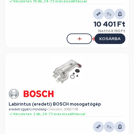
Készleten: 19 db, 24-72 órás kiszállítással
10 401 Ft
Nettó
8 190 Ft
KOSÁRBA
Labirintus (eredeti) BOSCH mosogatógép
eredeti (gyári) minőség
•
Cikkszám: 00687148
Készleten: 2 db, 24-72 órás kiszállítással