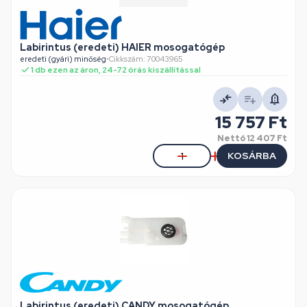
Labirintus (eredeti) HAIER mosogatógép
eredeti (gyári) minőség
•
Cikkszám: 70043965
1 db ezen az áron, 24-72 órás kiszállítással
15 757 Ft
Nettó
12 407 Ft
KOSÁRBA
Labirintus (eredeti) CANDY mosogatógép