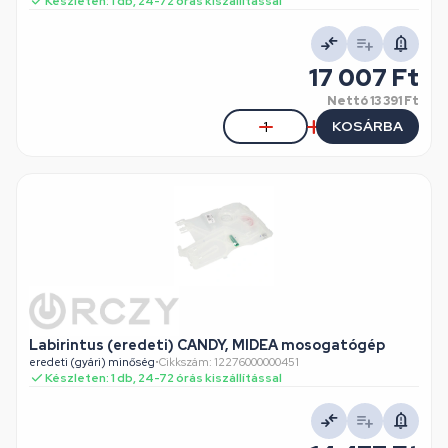
Készleten: 1 db, 24-72 órás kiszállítással
17 007 Ft
Nettó
13 391 Ft
KOSÁRBA
Labirintus (eredeti) CANDY, MIDEA mosogatógép
eredeti (gyári) minőség
•
Cikkszám: 12276000000451
Készleten: 1 db, 24-72 órás kiszállítással