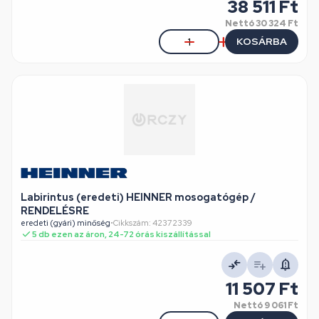
38 511 Ft
Nettó
30 324 Ft
KOSÁRBA
Labirintus (eredeti) HEINNER mosogatógép /
RENDELÉSRE
eredeti (gyári) minőség
•
Cikkszám: 42372339
5 db ezen az áron, 24-72 órás kiszállítással
11 507 Ft
Nettó
9 061 Ft