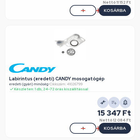
Nettó
11 152 Ft
KOSÁRBA
Labirintus (eredeti) CANDY mosogatógép
eredeti (gyári) minőség
•
Cikkszám: 41026799
Készleten: 1 db, 24-72 órás kiszállítással
15 347 Ft
Nettó
12 084 Ft
KOSÁRBA