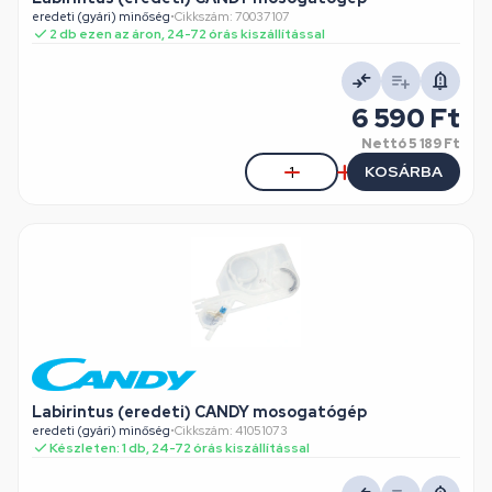
eredeti (gyári) minőség
•
Cikkszám: 70037107
2 db ezen az áron, 24-72 órás kiszállítással
6 590 Ft
Nettó
5 189 Ft
KOSÁRBA
Labirintus (eredeti) CANDY mosogatógép
eredeti (gyári) minőség
•
Cikkszám: 41051073
Készleten: 1 db, 24-72 órás kiszállítással