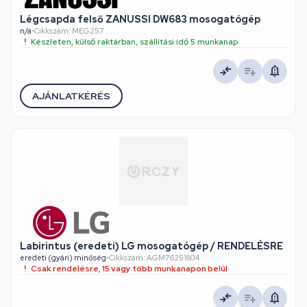
Légcsapda felső ZANUSSI DW683 mosogatógép
n/a
•
Cikkszám: MEG257
Készleten, külső raktárban, szállítási idő 5 munkanap
AJÁNLATKÉRÉS
Labirintus (eredeti) LG mosogatógép / RENDELÉSRE
eredeti (gyári) minőség
•
Cikkszám: AGM76251804
Csak rendelésre, 15 vagy több munkanapon belül