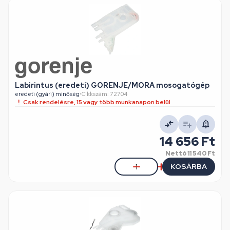
Labirintus (eredeti) GORENJE/MORA mosogatógép
eredeti (gyári) minőség
•
Cikkszám: 72704
Csak rendelésre, 15 vagy több munkanapon belül
14 656 Ft
Nettó
11 540 Ft
KOSÁRBA