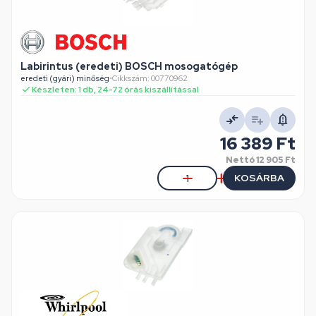
Labirintus (eredeti) BOSCH mosogatógép
eredeti (gyári) minőség
•
Cikkszám: 00770962
Készleten: 1 db, 24-72 órás kiszállítással
16 389 Ft
Nettó
12 905 Ft
KOSÁRBA