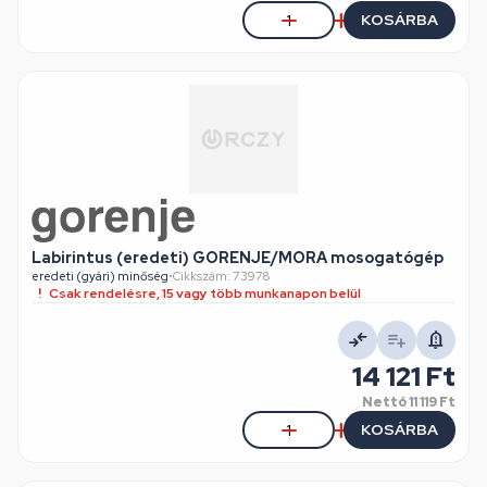
KOSÁRBA
Labirintus (eredeti) GORENJE/MORA mosogatógép
eredeti (gyári) minőség
•
Cikkszám: 73978
Csak rendelésre, 15 vagy több munkanapon belül
14 121 Ft
Nettó
11 119 Ft
KOSÁRBA