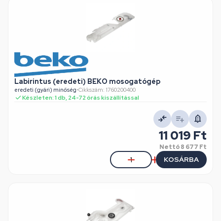
Labirintus (eredeti) BEKO mosogatógép
eredeti (gyári) minőség
•
Cikkszám: 1760200400
Készleten: 1 db, 24-72 órás kiszállítással
11 019 Ft
Nettó
8 677 Ft
KOSÁRBA