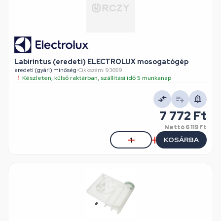
Labirintus (eredeti) ELECTROLUX mosogatógép
eredeti (gyári) minőség
•
Cikkszám: 93699
Készleten, külső raktárban, szállítási idő 5 munkanap
7 772 Ft
Nettó
6 119 Ft
KOSÁRBA