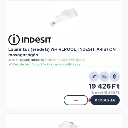
Labirintus (eredeti) WHIRLPOOL, INDESIT, ARISTON
mosogatógép
eredeti (gyári) minőség
•
Cikkszám: C00256546ORIG
Készleten: 3 db, 24-72 órás kiszállítással
19 426 Ft
Nettó
15 296 Ft
KOSÁRBA