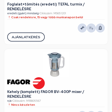
Foglalat+tömítés (eredeti) TEFAL turmix /
RENDELÉSRE
eredeti (gyári) minőség
•
Cikkszám: MS651201
Csak rendelésre, 15 vagy több munkanapon belül
AJÁNLATKÉRÉS
Kehely (komplett) FAGOR BV-400P mixer /
RENDELÉSRE
n/a
•
Cikkszám: M18805567
Nincs készleten