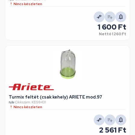
Nincs készleten
1 600 Ft
Nettó
1 260 Ft
Turmix feltét (csak kehely) ARIETE mod.97
n/a
•
Cikkszám: KEG9431
Nincs készleten
2 561 Ft