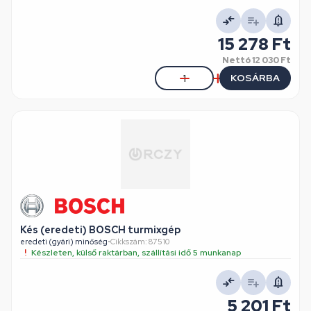
15 278 Ft
Nettó
12 030 Ft
KOSÁRBA
Kés (eredeti) BOSCH turmixgép
eredeti (gyári) minőség
•
Cikkszám: 87510
Készleten, külső raktárban, szállítási idő 5 munkanap
5 201 Ft