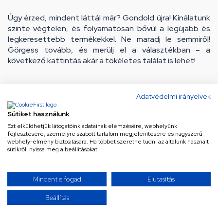
Úgy érzed, mindent láttál már? Gondold újra! Kínálatunk
szinte végtelen, és folyamatosan bővül a legújabb és
legkeresettebb termékekkel. Ne maradj le semmiről!
Görgess tovább, és merülj el a választékban – a
következő kattintás akár a tökéletes találat is lehet!
Adatvédelmi irányelvek
Sütiket használunk
Ezt elküldhetjük látogatóink adatainak elemzésére, webhelyünk
fejlesztésére, személyre szabott tartalom megjelenítésére és nagyszerű
webhely-élmény biztosítására. Ha többet szeretne tudni az általunk használt
sütikről, nyissa meg a beállításokat.
Ne maradj le a legjobb
Mindent elfogad
Elutasítás
ajánlatokról!
Beállítás
Iratkozz fel hírlevelünkre a különleges