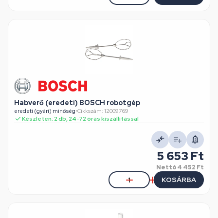
Habverő (eredeti) BOSCH robotgép
eredeti (gyári) minőség
•
Cikkszám: 12009769
Készleten: 2 db, 24-72 órás kiszállítással
5 653 Ft
Nettó
4 452 Ft
KOSÁRBA