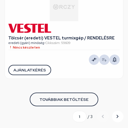
Tölcsér (eredeti) VESTEL turmixgép / RENDELÉSRE
eredeti (gyári) minőség
•
Cikkszám: 59609
Nincs készleten
AJÁNLATKÉRÉS
TOVÁBBIAK BETÖLTÉSE
/ 3