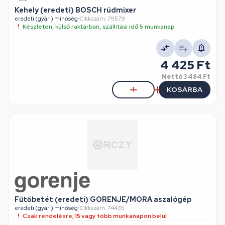
Kehely (eredeti) BOSCH rúdmixer
eredeti (gyári) minőség
•
Cikkszám: 79579
Készleten, külső raktárban, szállítási idő 5 munkanap
4 425 Ft
Nettó
3 484 Ft
KOSÁRBA
Fűtőbetét (eredeti) GORENJE/MORA aszalógép
eredeti (gyári) minőség
•
Cikkszám: 74435
Csak rendelésre, 15 vagy több munkanapon belül