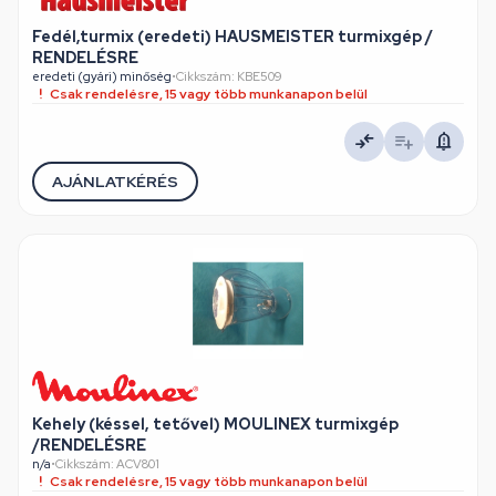
Fedél,turmix (eredeti) HAUSMEISTER turmixgép /
RENDELÉSRE
eredeti (gyári) minőség
•
Cikkszám: KBE509
Csak rendelésre, 15 vagy több munkanapon belül
AJÁNLATKÉRÉS
Kehely (késsel, tetővel) MOULINEX turmixgép
/RENDELÉSRE
n/a
•
Cikkszám: ACV801
Csak rendelésre, 15 vagy több munkanapon belül