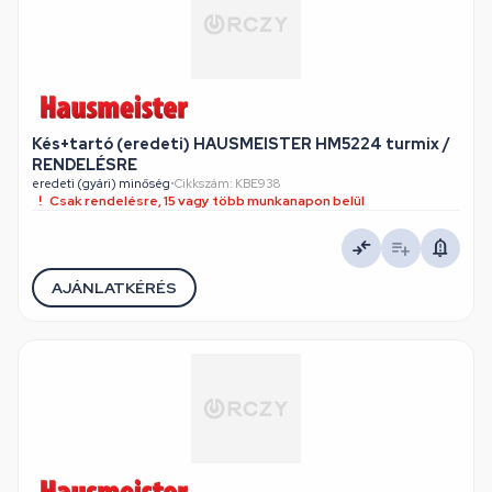
Kés+tartó (eredeti) HAUSMEISTER HM5224 turmix /
RENDELÉSRE
eredeti (gyári) minőség
•
Cikkszám: KBE938
Csak rendelésre, 15 vagy több munkanapon belül
AJÁNLATKÉRÉS