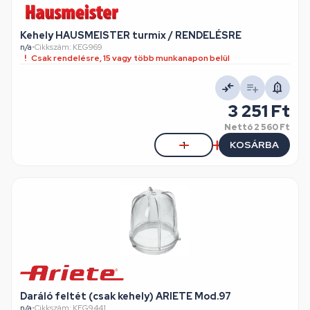
Kehely HAUSMEISTER turmix / RENDELÉSRE
n/a
•
Cikkszám: KEG969
Csak rendelésre, 15 vagy több munkanapon belül
3 251 Ft
Nettó
2 560 Ft
KOSÁRBA
Daráló feltét (csak kehely) ARIETE Mod.97
n/a
•
Cikkszám: KEG9441