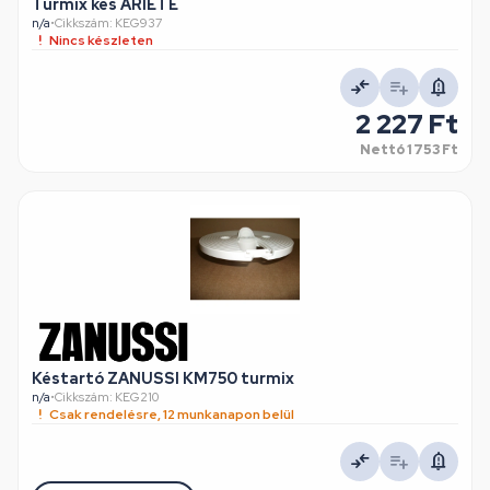
Turmix kés ARIETE
n/a
•
Cikkszám: KEG937
Nincs készleten
2 227 Ft
Nettó
1 753 Ft
Késtartó ZANUSSI KM750 turmix
n/a
•
Cikkszám: KEG210
Csak rendelésre, 12 munkanapon belül