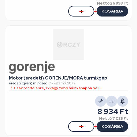
Nettó
26 898 Ft
KOSÁRBA
Motor (eredeti) GORENJE/MORA turmixgép
eredeti (gyári) minőség
•
Cikkszám: 69872
Csak rendelésre, 15 vagy több munkanapon belül
8 934 Ft
Nettó
7 035 Ft
KOSÁRBA