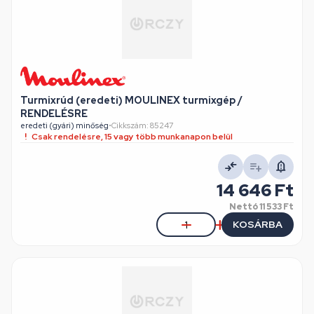
Turmixrúd (eredeti) MOULINEX turmixgép /
RENDELÉSRE
eredeti (gyári) minőség
•
Cikkszám: 85247
Csak rendelésre, 15 vagy több munkanapon belül
14 646 Ft
Nettó
11 533 Ft
KOSÁRBA