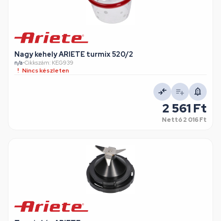
Nagy kehely ARIETE turmix 520/2
n/a
•
Cikkszám: KEG939
Nincs készleten
2 561 Ft
Nettó
2 016 Ft