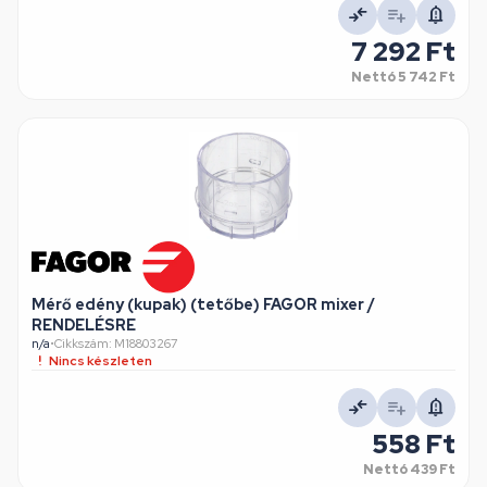
7 292 Ft
Nettó
5 742 Ft
Mérő edény (kupak) (tetőbe) FAGOR mixer /
RENDELÉSRE
n/a
•
Cikkszám: M18803267
Nincs készleten
558 Ft
Nettó
439 Ft