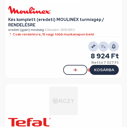
Kés komplett (eredeti) MOULINEX turmixgép /
RENDELÉSRE
eredeti (gyári) minőség
•
Cikkszám: SS192853
Csak rendelésre, 15 vagy több munkanapon belül
8 924 Ft
Nettó
7 027 Ft
KOSÁRBA