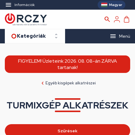
Magyar
Információk
Kategóriák
Menü
FIGYELEM! Üzleteink 2026. 08. 08-án ZÁRVA
tartanak!
Egyéb kisgépek alkatrészei
TURMIXGÉP ALKATRÉSZEK
Szűrések