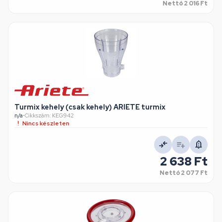
Nettó
2 016 Ft
Turmix kehely (csak kehely) ARIETE turmix
n/a
•
Cikkszám: KEG942
Nincs készleten
2 638 Ft
Nettó
2 077 Ft