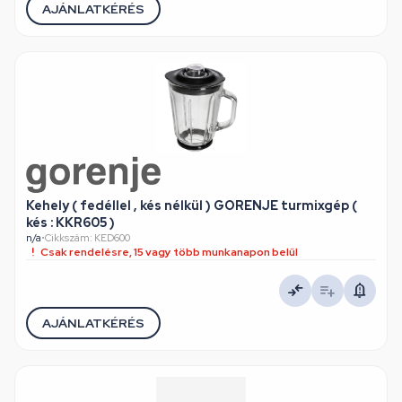
AJÁNLATKÉRÉS
Kehely ( fedéllel , kés nélkül ) GORENJE turmixgép (
kés : KKR605 )
n/a
•
Cikkszám: KED600
Csak rendelésre, 15 vagy több munkanapon belül
AJÁNLATKÉRÉS