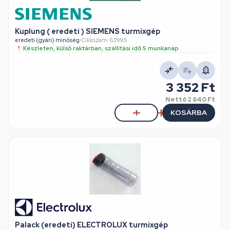
Kuplung ( eredeti ) SIEMENS turmixgép
eredeti (gyári) minőség
•
Cikkszám: 63995
Készleten, külső raktárban, szállítási idő 5 munkanap
3 352 Ft
Nettó
2 640 Ft
KOSÁRBA
Palack (eredeti) ELECTROLUX turmixgép