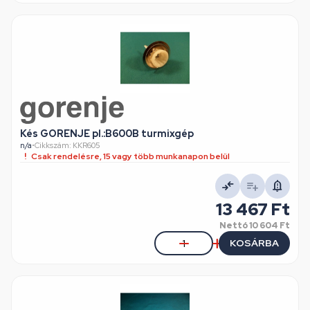
Kés GORENJE pl.:B600B turmixgép
n/a
•
Cikkszám: KKR605
Csak rendelésre, 15 vagy több munkanapon belül
13 467 Ft
Nettó
10 604 Ft
KOSÁRBA