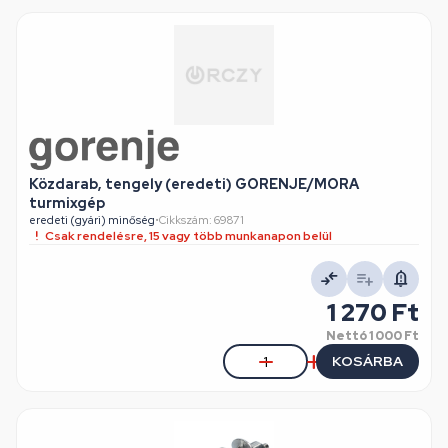
Közdarab, tengely (eredeti) GORENJE/MORA
turmixgép
eredeti (gyári) minőség
•
Cikkszám: 69871
Csak rendelésre, 15 vagy több munkanapon belül
1 270 Ft
Nettó
1 000 Ft
KOSÁRBA