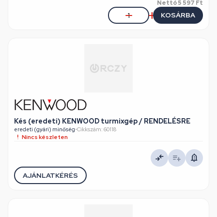
Nettó
5 597 Ft
KOSÁRBA
Kés (eredeti) KENWOOD turmixgép / RENDELÉSRE
eredeti (gyári) minőség
•
Cikkszám: 60118
Nincs készleten
AJÁNLATKÉRÉS