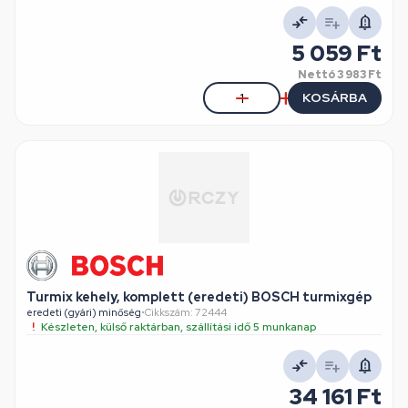
5 059 Ft
Nettó
3 983 Ft
KOSÁRBA
Turmix kehely, komplett (eredeti) BOSCH turmixgép
eredeti (gyári) minőség
•
Cikkszám: 72444
Készleten, külső raktárban, szállítási idő 5 munkanap
34 161 Ft