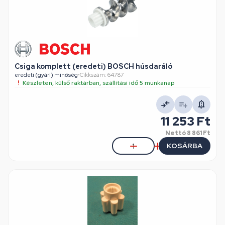
Csiga komplett (eredeti) BOSCH húsdaráló
eredeti (gyári) minőség
•
Cikkszám: 64787
Készleten, külső raktárban, szállítási idő 5 munkanap
11 253 Ft
Nettó
8 861 Ft
KOSÁRBA