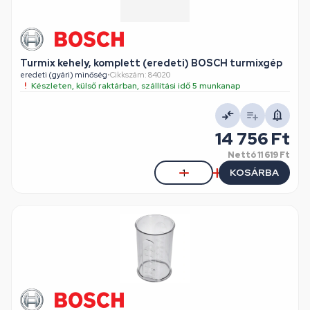
Turmix kehely, komplett (eredeti) BOSCH turmixgép
eredeti (gyári) minőség
•
Cikkszám: 84020
Készleten, külső raktárban, szállítási idő 5 munkanap
14 756 Ft
Nettó
11 619 Ft
KOSÁRBA