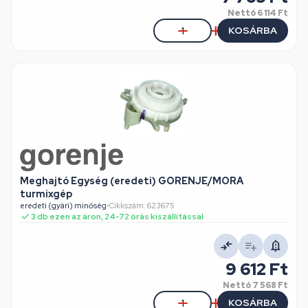
Nettó
6 114 Ft
KOSÁRBA
Meghajtó Egység (eredeti) GORENJE/MORA
turmixgép
eredeti (gyári) minőség
•
Cikkszám: 623675
3 db ezen az áron, 24-72 órás kiszállítással
9 612 Ft
Nettó
7 568 Ft
KOSÁRBA