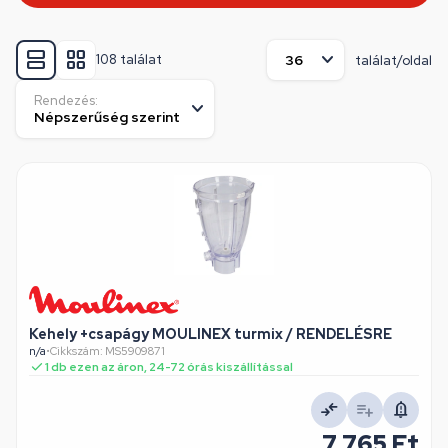
108 találat
találat/oldal
Rendezés:
Kehely +csapágy MOULINEX turmix / RENDELÉSRE
n/a
•
Cikkszám: MS5909871
1 db ezen az áron, 24-72 órás kiszállítással
7 765 Ft