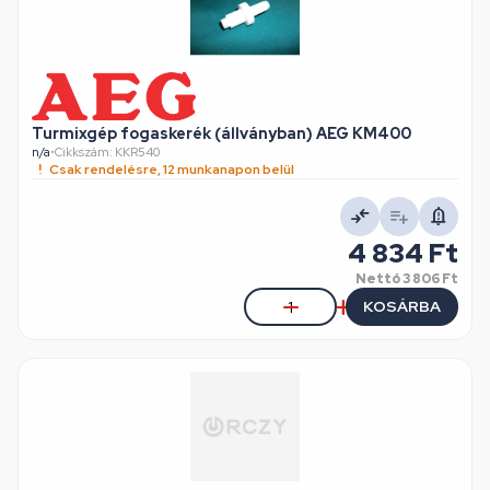
Turmixgép fogaskerék (állványban) AEG KM400
n/a
•
Cikkszám: KKR540
Csak rendelésre, 12 munkanapon belül
4 834 Ft
Nettó
3 806 Ft
KOSÁRBA