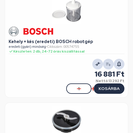
Kehely + kés (eredeti) BOSCH robotgép
eredeti (gyári) minőség
•
Cikkszám: 00574755
Készleten: 2 db, 24-72 órás kiszállítással
16 881 Ft
Nettó
13 292 Ft
KOSÁRBA