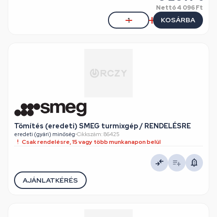
Nettó
4 096 Ft
KOSÁRBA
Tömítés (eredeti) SMEG turmixgép / RENDELÉSRE
eredeti (gyári) minőség
•
Cikkszám: 86425
Csak rendelésre, 15 vagy több munkanapon belül
AJÁNLATKÉRÉS