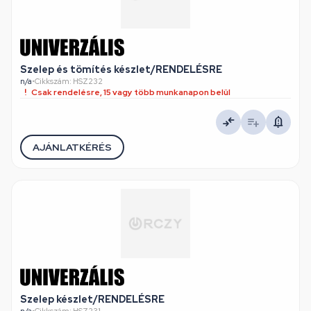
Szelep és tömítés készlet/RENDELÉSRE
n/a
•
Cikkszám: HSZ232
Csak rendelésre, 15 vagy több munkanapon belül
AJÁNLATKÉRÉS
Szelep készlet/RENDELÉSRE