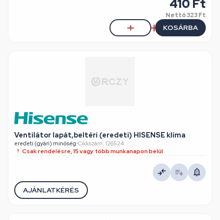
410 Ft
Nettó
323 Ft
KOSÁRBA
Ventilátor lapát,beltéri (eredeti) HISENSE klíma
eredeti (gyári) minőség
•
Cikkszám: 126524
Csak rendelésre, 15 vagy több munkanapon belül
AJÁNLATKÉRÉS