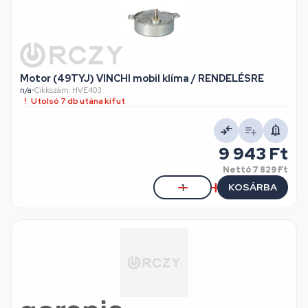
Motor (49TYJ) VINCHI mobil klíma / RENDELÉSRE
n/a
•
Cikkszám: HVE403
Utolsó 7 db utána kifut
9 943 Ft
Nettó
7 829 Ft
KOSÁRBA