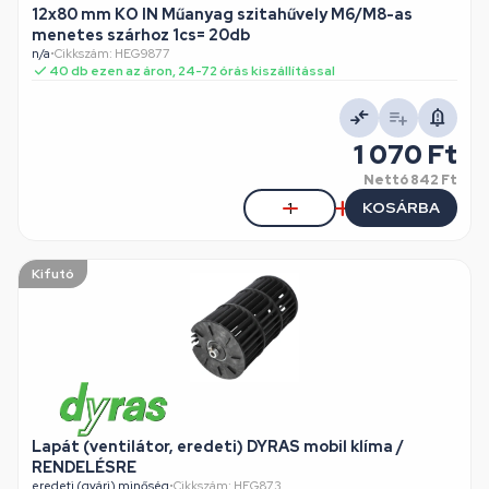
12x80 mm KO IN Műanyag szitahűvely M6/M8-as
menetes szárhoz 1cs= 20db
n/a
•
Cikkszám: HEG9877
40 db ezen az áron, 24-72 órás kiszállítással
1 070 Ft
Nettó
842 Ft
KOSÁRBA
Kifutó
Lapát (ventilátor, eredeti) DYRAS mobil klíma /
RENDELÉSRE
eredeti (gyári) minőség
•
Cikkszám: HEG873