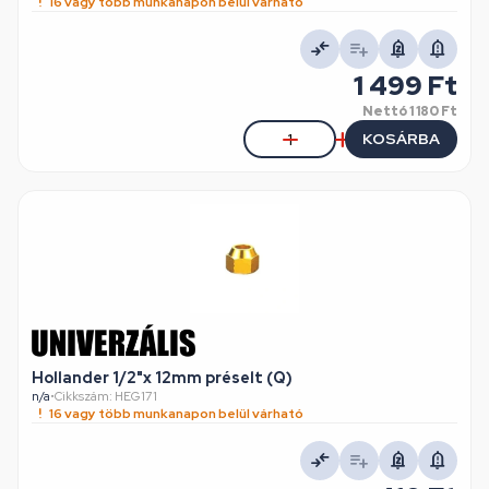
16 vagy több munkanapon belül várható
1 499 Ft
Nettó
1 180 Ft
KOSÁRBA
Hollander 1/2"x 12mm préselt (Q)
n/a
•
Cikkszám: HEG171
16 vagy több munkanapon belül várható