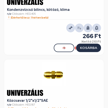
Kondenzvízcső bilincs, kötöző, klíma
n/a
•
Cikkszám: HEG405
Elérhető lesz: 1 héten belül
266 Ft
Nettó
210 Ft
KOSÁRBA
Közcsavar 1/2"x1/2"SAE
n/a
•
Cikkszám: HEG187