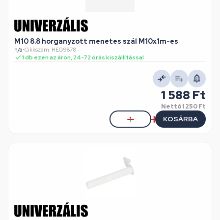
M10 8.8 horganyzott menetes szál M10x1m-es
n/a
•
Cikkszám: HEG9878
1 db ezen az áron, 24-72 órás kiszállítással
1 588 Ft
Nettó
1 250 Ft
KOSÁRBA