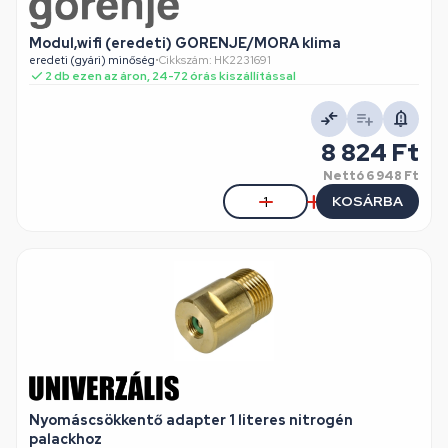
Modul,wifi (eredeti) GORENJE/MORA klima
eredeti (gyári) minőség
•
Cikkszám: HK2231691
2 db ezen az áron, 24-72 órás kiszállítással
8 824 Ft
Nettó
6 948 Ft
KOSÁRBA
Nyomáscsökkentő adapter 1 literes nitrogén
palackhoz