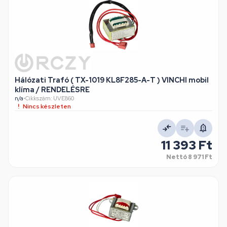
Hálózati Trafó ( TX-1019 KL8F285-A-T ) VINCHI mobil
klíma / RENDELÉSRE
n/a
•
Cikkszám: UVE860
Nincs készleten
11 393 Ft
Nettó
8 971 Ft