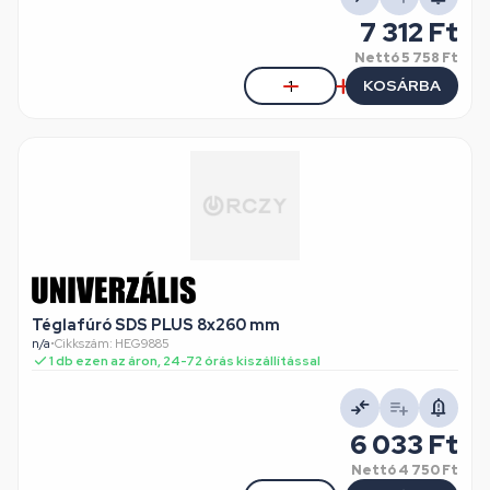
7 312 Ft
Nettó
5 758 Ft
KOSÁRBA
Téglafúró SDS PLUS 8x260 mm
n/a
•
Cikkszám: HEG9885
1 db ezen az áron, 24-72 órás kiszállítással
6 033 Ft
Nettó
4 750 Ft