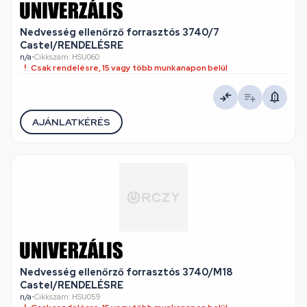
Nedvesség ellenőrző forrasztós 3740/7
Castel/RENDELÉSRE
n/a
•
Cikkszám: HSU060
Csak rendelésre, 15 vagy több munkanapon belül
AJÁNLATKÉRÉS
Nedvesség ellenőrző forrasztós 3740/M18
Castel/RENDELÉSRE
n/a
•
Cikkszám: HSU059