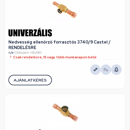
Nedvesség ellenőrző forrasztós 3740/9 Castel /
RENDELÉSRE
n/a
•
Cikkszám: HSU061
Csak rendelésre, 15 vagy több munkanapon belül
AJÁNLATKÉRÉS