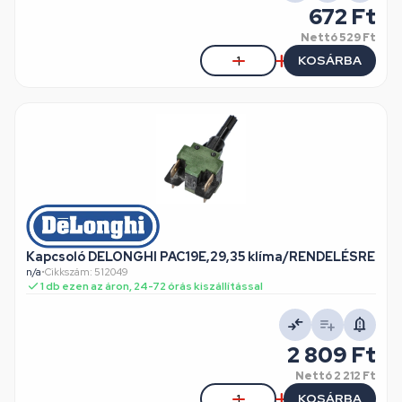
672 Ft
Nettó
529 Ft
KOSÁRBA
Kapcsoló DELONGHI PAC19E,29,35 klíma/RENDELÉSRE
n/a
•
Cikkszám: 512049
1 db ezen az áron, 24-72 órás kiszállítással
2 809 Ft
Nettó
2 212 Ft
KOSÁRBA