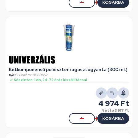
KOSÁRBA
Kétkomponensű poliészter ragasztógyanta (300 ml.)
n/a
•
Cikkszám: HEG9882
Készleten: 1 db, 24-72 órás kiszállítással
4 974 Ft
Nettó
3 917 Ft
KOSÁRBA