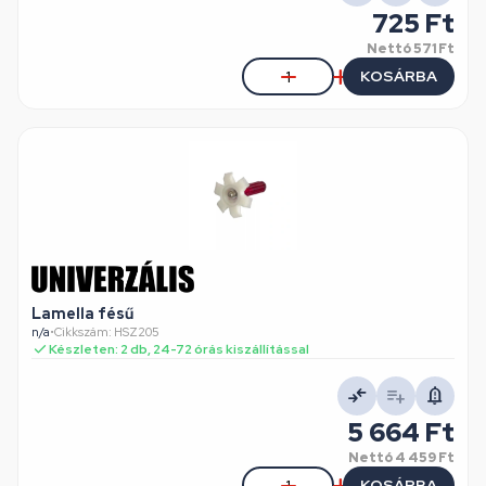
725 Ft
Nettó
571 Ft
KOSÁRBA
Lamella fésű
n/a
•
Cikkszám: HSZ205
Készleten: 2 db, 24-72 órás kiszállítással
5 664 Ft
Nettó
4 459 Ft
KOSÁRBA