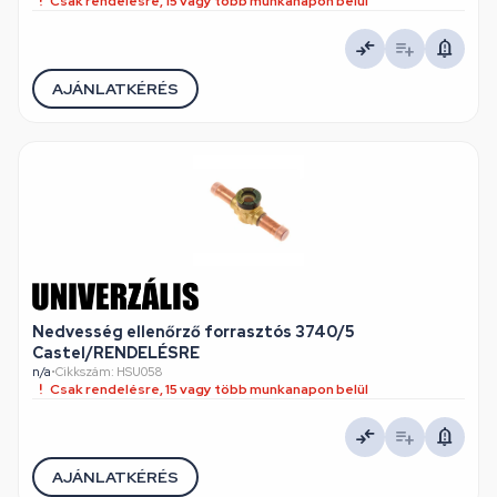
Csak rendelésre, 15 vagy több munkanapon belül
AJÁNLATKÉRÉS
Nedvesség ellenőrző forrasztós 3740/5
Castel/RENDELÉSRE
n/a
•
Cikkszám: HSU058
Csak rendelésre, 15 vagy több munkanapon belül
AJÁNLATKÉRÉS