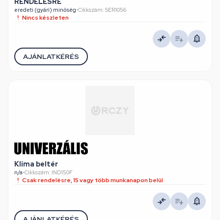
RENDELÉSRE
eredeti (gyári) minőség
•
Cikkszám: SER1056
Nincs készleten
AJÁNLATKÉRÉS
Klíma beltér
n/a
•
Cikkszám: IND150F
Csak rendelésre, 15 vagy több munkanapon belül
AJÁNLATKÉRÉS