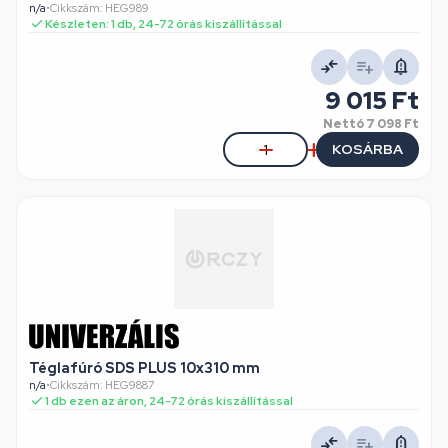
n/a
•
Cikkszám: HEG989
Készleten: 1 db, 24-72 órás kiszállítással
9 015 Ft
Nettó
7 098 Ft
KOSÁRBA
Téglafúró SDS PLUS 10x310 mm
n/a
•
Cikkszám: HEG9887
1 db ezen az áron, 24-72 órás kiszállítással