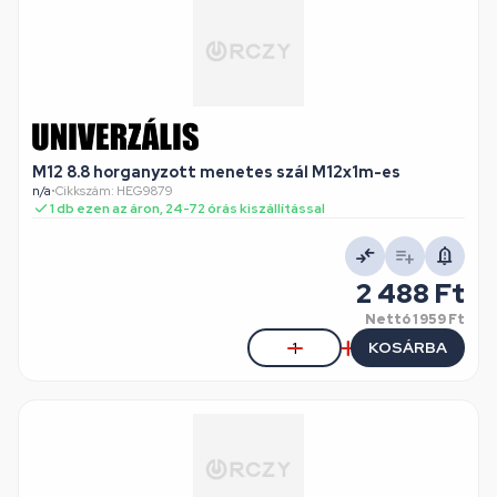
M12 8.8 horganyzott menetes szál M12x1m-es
n/a
•
Cikkszám: HEG9879
1 db ezen az áron, 24-72 órás kiszállítással
2 488 Ft
Nettó
1 959 Ft
KOSÁRBA