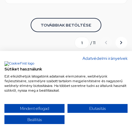
TOVÁBBIAK BETÖLTÉSE
/ 11
Adatvédelmi irányelvek
Úgy érzed, mindent láttál már? Gondold újra! Kínálatunk
Sütiket használunk
szinte végtelen, és folyamatosan bővül a legújabb és
Ezt elküldhetjük látogatóink adatainak elemzésére, webhelyünk
legkeresettebb termékekkel. Ne maradj le semmiről!
fejlesztésére, személyre szabott tartalom megjelenítésére és nagyszerű
Görgess tovább, és merülj el a választékban – a
webhely-élmény biztosítására. Ha többet szeretne tudni az általunk használt
sütikről, nyissa meg a beállításokat.
következő kattintás akár a tökéletes találat is lehet!
Mindent elfogad
Elutasítás
Beállítás