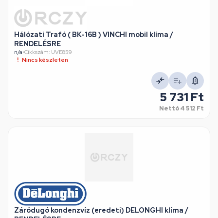
Hálózati Trafó ( BK-16B ) VINCHI mobil klíma /
RENDELÉSRE
n/a
•
Cikkszám: UVE859
Nincs készleten
5 731 Ft
Nettó
4 512 Ft
Záródugó kondenzvíz (eredeti) DELONGHI klíma /