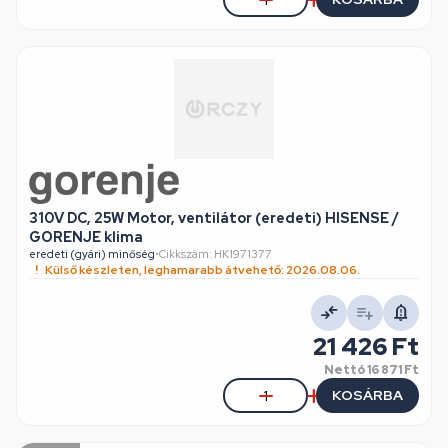
310V DC, 25W Motor, ventilátor (eredeti) HISENSE /
GORENJE klima
eredeti (gyári) minőség
•
Cikkszám: HK1971377
Külső készleten, leghamarabb átvehető: 2026.08.06.
21 426 Ft
Nettó
16 871 Ft
KOSÁRBA