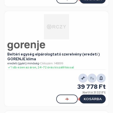
Beltéri egység elpárologtató szerelvény (eredeti )
GORENJE klíma
eredeti (gyári) minőség
•
Cikkszám: 148899
1 db ezen az áron, 24-72 órás kiszállítással
39 778 Ft
Nettó
31 321 Ft
KOSÁRBA