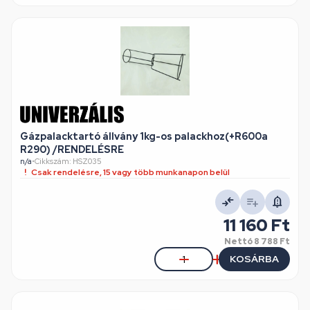
Gázpalacktartó állvány 1kg-os palackhoz(+R600a
R290) /RENDELÉSRE
n/a
•
Cikkszám: HSZ035
Csak rendelésre, 15 vagy több munkanapon belül
11 160 Ft
Nettó
8 788 Ft
KOSÁRBA