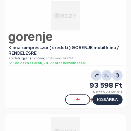
Klima kompresszor ( eredeti ) GORENJE mobil klína /
RENDELÉSRE
eredeti (gyári) minőség
•
Cikkszám: 148894
1 db ezen az áron, 24-72 órás kiszállítással
93 598 Ft
Nettó
73 699 Ft
KOSÁRBA