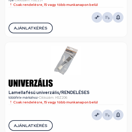
n/a
•
Cikkszám: HSZ231
Csak rendelésre, 15 vagy több munkanapon belül
AJÁNLATKÉRÉS
Lamellafésű univerzális/RENDELÉSES
többféle márkához
•
Cikkszám: HSZ206
Csak rendelésre, 15 vagy több munkanapon belül
AJÁNLATKÉRÉS