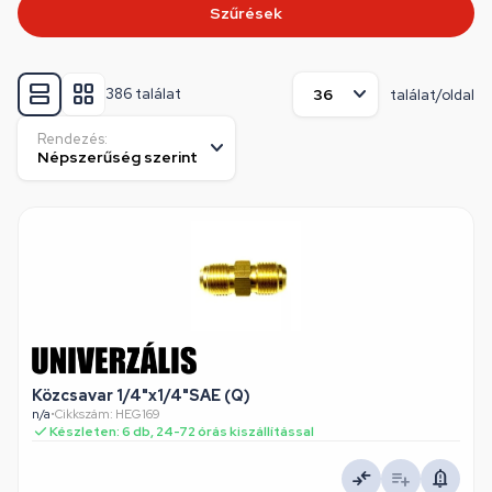
Szűrések
386 találat
találat/oldal
Rendezés:
Közcsavar 1/4"x1/4"SAE (Q)
n/a
•
Cikkszám: HEG169
Készleten: 6 db, 24-72 órás kiszállítással