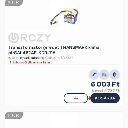
Kifutó
Transzformátor (eredeti) HANSMARK klíma
pl.:GAL4824E-KDB-11A
eredeti (gyári) minőség
•
Cikkszám: UVE857
Utolsó 5 db utána kifut
6 003 Ft
Nettó
4 727 Ft
KOSÁRBA
Kifutó