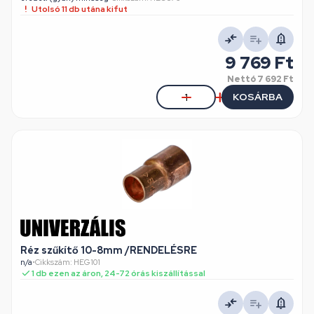
Utolsó 11 db utána kifut
9 769 Ft
Nettó
7 692 Ft
KOSÁRBA
Réz szűkítő 10-8mm /RENDELÉSRE
n/a
•
Cikkszám: HEG101
1 db ezen az áron, 24-72 órás kiszállítással