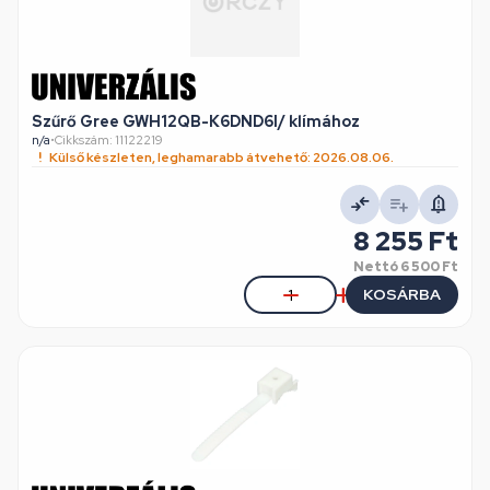
Szűrő Gree GWH12QB-K6DND6I/ klímához
n/a
•
Cikkszám: 11122219
Külső készleten, leghamarabb átvehető: 2026.08.06.
8 255 Ft
Nettó
6 500 Ft
KOSÁRBA