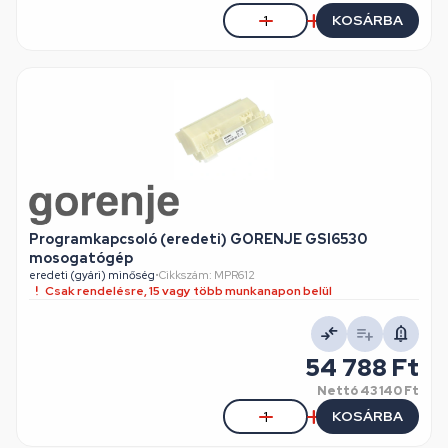
KOSÁRBA
Programkapcsoló (eredeti) GORENJE GSI6530
mosogatógép
eredeti (gyári) minőség
•
Cikkszám: MPR612
Csak rendelésre, 15 vagy több munkanapon belül
54 788 Ft
Nettó
43 140 Ft
KOSÁRBA