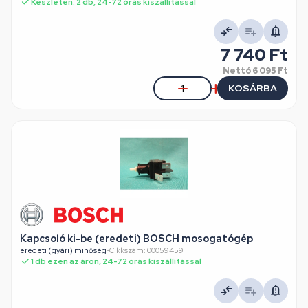
Készleten: 2 db, 24-72 órás kiszállítással
7 740 Ft
Nettó
6 095 Ft
KOSÁRBA
Kapcsoló ki-be (eredeti) BOSCH mosogatógép
eredeti (gyári) minőség
•
Cikkszám: 00059459
1 db ezen az áron, 24-72 órás kiszállítással