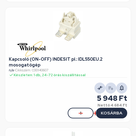
Kapcsoló (ON-OFF) INDESIT pl.: IDL550EU.2
mosogatógép
n/a
•
Cikkszám: C00140607
Készleten: 1 db, 24-72 órás kiszállítással
5 948 Ft
Nettó
4 684 Ft
KOSÁRBA