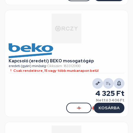
Kapcsoló (eredeti) BEKO mosogatógép
eredeti (gyári) minőség
•
Cikkszám: 1833120100
Csak rendelésre, 15 vagy több munkanapon belül
4 325 Ft
Nettó
3 406 Ft
KOSÁRBA