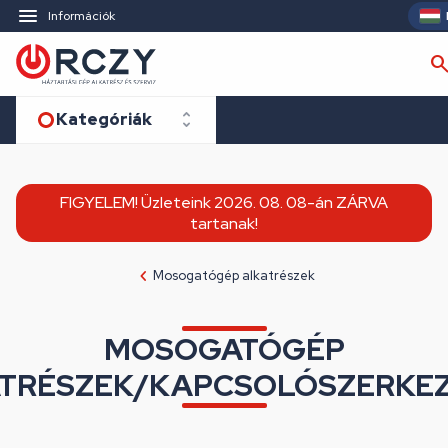
Információk
Kategóriák
FIGYELEM! Üzleteink 2026. 08. 08-án ZÁRVA
tartanak!
Mosogatógép alkatrészek
MOSOGATÓGÉP
TRÉSZEK/KAPCSOLÓSZERKE