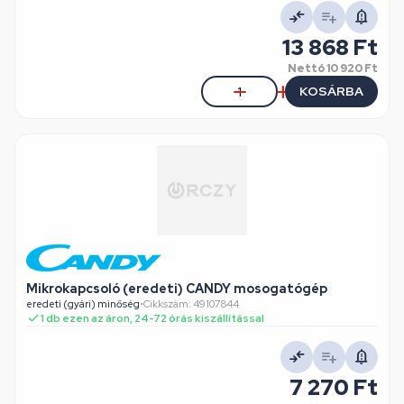
13 868 Ft
Nettó
10 920 Ft
KOSÁRBA
Mikrokapcsoló (eredeti) CANDY mosogatógép
eredeti (gyári) minőség
•
Cikkszám: 49107844
1 db ezen az áron, 24-72 órás kiszállítással
7 270 Ft