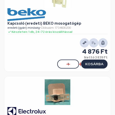
Kapcsoló (eredeti) BEKO mosogatógép
eredeti (gyári) minőség
•
Cikkszám: 1734600200
Készleten: 1 db, 24-72 órás kiszállítással
4 876 Ft
Nettó
3 839 Ft
KOSÁRBA