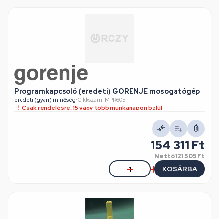
Programkapcsoló (eredeti) GORENJE mosogatógép
eredeti (gyári) minőség
•
Cikkszám: MPR605
Csak rendelésre, 15 vagy több munkanapon belül
154 311 Ft
Nettó
121 505 Ft
KOSÁRBA