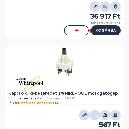
36 917 Ft
Nettó
29 069 Ft
KOSÁRBA
Kapcsoló, ki-be (eredeti) WHIRLPOOL mosogatógép
eredeti (gyári) minőség
•
Cikkszám: MKA732
Elérhető lesz: 2 héten belül
567 Ft