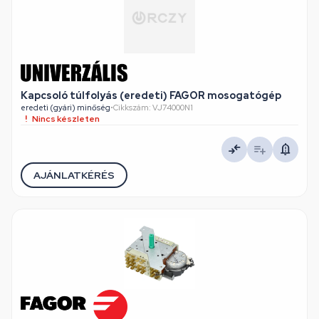
Kapcsoló túlfolyás (eredeti) FAGOR mosogatógép
eredeti (gyári) minőség
•
Cikkszám: VJ74000N1
Nincs készleten
AJÁNLATKÉRÉS