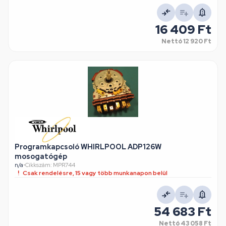
16 409 Ft
Nettó
12 920 Ft
Programkapcsoló WHIRLPOOL ADP126W
mosogatógép
n/a
•
Cikkszám: MPR744
Csak rendelésre, 15 vagy több munkanapon belül
54 683 Ft
Nettó
43 058 Ft