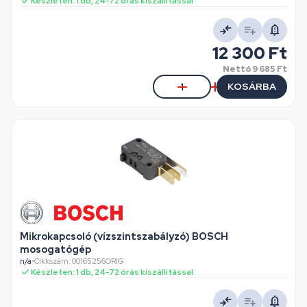
Készleten: 1 db, 24-72 órás kiszállítással
12 300 Ft
Nettó
9 685 Ft
KOSÁRBA
Mikrokapcsoló (vízszintszabályzó) BOSCH
mosogatógép
n/a
•
Cikkszám: 00165256ORIG
Készleten: 1 db, 24-72 órás kiszállítással