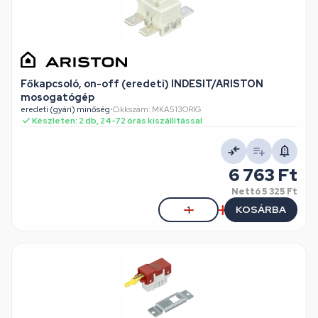
Főkapcsoló, on-off (eredeti) INDESIT/ARISTON
mosogatógép
eredeti (gyári) minőség
•
Cikkszám: MKA513ORIG
Készleten: 2 db, 24-72 órás kiszállítással
6 763 Ft
Nettó
5 325 Ft
KOSÁRBA