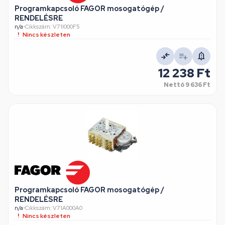
Programkapcsoló FAGOR mosogatógép /
RENDELÉSRE
n/a
•
Cikkszám: V71I000F5
Nincs készleten
12 238 Ft
Nettó
9 636 Ft
Programkapcsoló FAGOR mosogatógép /
RENDELÉSRE
n/a
•
Cikkszám: V71A000A0
Nincs készleten