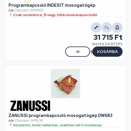
Programkapcsoló INDESIT mosogatógép
n/a
•
Cikkszám: MPR505
Csak rendelésre, 15 vagy több munkanapon belül
31 715 Ft
Nettó
24 973 Ft
KOSÁRBA
ZANUSSI programkapcsoló mosogatógép DW683
n/a
•
Cikkszám: MPR218
Készleten, külső raktárban, szállítási idő 5 munkanap