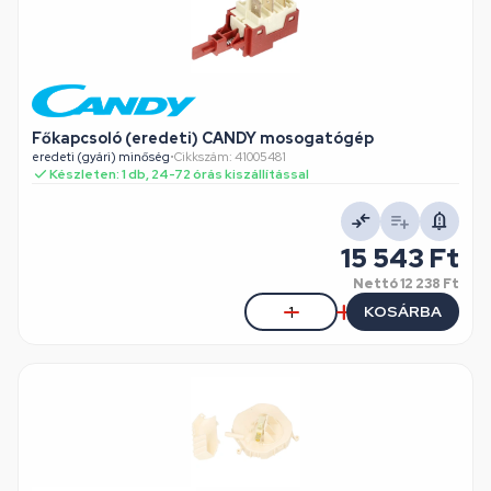
Főkapcsoló (eredeti) CANDY mosogatógép
eredeti (gyári) minőség
•
Cikkszám: 41005481
Készleten: 1 db, 24-72 órás kiszállítással
15 543 Ft
Nettó
12 238 Ft
KOSÁRBA