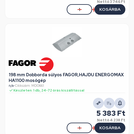
Nettó
3 746 Ft
KOSÁRBA
198 mm Dobborda súlyos FAGOR,HAJDU ENERGOMAX
HA1100 mosógép
n/a
•
Cikkszám: MDO661
Készleten: 1 db, 24-72 órás kiszállítással
5 383 Ft
Nettó
4 238 Ft
KOSÁRBA