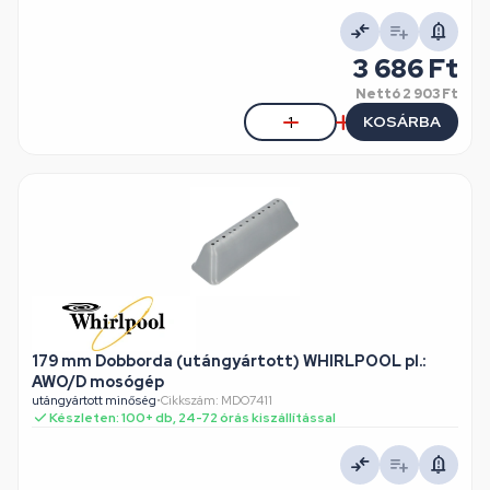
3 686 Ft
Nettó
2 903 Ft
KOSÁRBA
179 mm Dobborda (utángyártott) WHIRLPOOL pl.:
AWO/D mosógép
utángyártott minőség
•
Cikkszám: MDO7411
Készleten: 100+ db, 24-72 órás kiszállítással