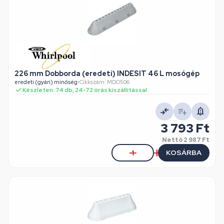
226 mm Dobborda (eredeti) INDESIT 46 L mosógép
eredeti (gyári) minőség
•
Cikkszám: MDO506
Készleten: 74 db, 24-72 órás kiszállítással
3 793 Ft
Nettó
2 987 Ft
KOSÁRBA