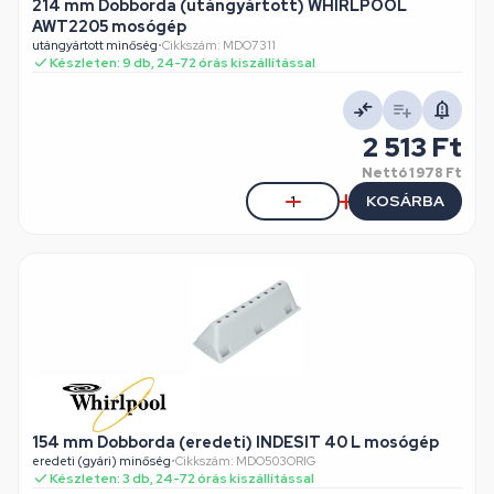
214 mm Dobborda (utángyártott) WHIRLPOOL
AWT2205 mosógép
utángyártott minőség
•
Cikkszám: MDO7311
Készleten: 9 db, 24-72 órás kiszállítással
2 513 Ft
Nettó
1 978 Ft
KOSÁRBA
154 mm Dobborda (eredeti) INDESIT 40 L mosógép
eredeti (gyári) minőség
•
Cikkszám: MDO503ORIG
Készleten: 3 db, 24-72 órás kiszállítással