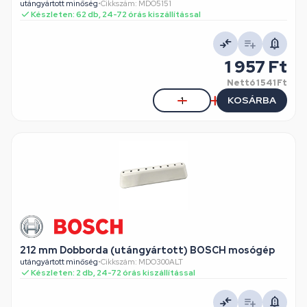
utángyártott minőség
•
Cikkszám: MDO5151
Készleten: 62 db, 24-72 órás kiszállítással
1 957 Ft
Nettó
1 541 Ft
KOSÁRBA
212 mm Dobborda (utángyártott) BOSCH mosógép
utángyártott minőség
•
Cikkszám: MDO300ALT
Készleten: 2 db, 24-72 órás kiszállítással