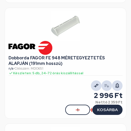
Dobborda FAGOR FE 948 MÉRETEGYEZTETÉS
ALAPJÁN (191mm hosszú)
n/a
•
Cikkszám: MDO651
Készleten: 5 db, 24-72 órás kiszállítással
2 996 Ft
Nettó
2 359 Ft
KOSÁRBA