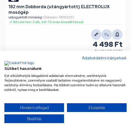
182 mm Dobborda (utángyártott) ELECTROLUX
mosógép
utángyártott minőség
•
Cikkszám: MDO2251
Készleten: 3 db, 24-72 órás kiszállítással
4 498 Ft
Nettó
3 542 Ft
Adatvédelmi irányelvek
KOSÁRBA
Sütiket használunk
Ezt elküldhetjük látogatóink adatainak elemzésére, webhelyünk
fejlesztésére, személyre szabott tartalom megjelenítésére és nagyszerű
webhely-élmény biztosítására. Ha többet szeretne tudni az általunk használt
sütikről, nyissa meg a beállításokat.
Mindent elfogad
Elutasítás
Beállítás
182 mm Dobborda (eredeti) ELECTROLUX mosógép
eredeti (gyári) minőség
•
Cikkszám: MDO225