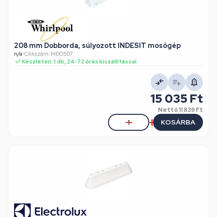
208 mm Dobborda, súlyozott INDESIT mosógép
n/a
•
Cikkszám: MDO507
Készleten: 1 db, 24-72 órás kiszállítással
15 035 Ft
Nettó
11 839 Ft
KOSÁRBA