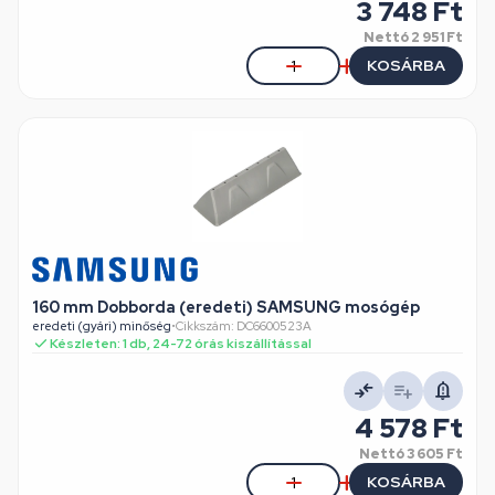
3 748 Ft
Nettó
2 951 Ft
KOSÁRBA
160 mm Dobborda (eredeti) SAMSUNG mosógép
eredeti (gyári) minőség
•
Cikkszám: DC6600523A
Készleten: 1 db, 24-72 órás kiszállítással
4 578 Ft
Nettó
3 605 Ft
KOSÁRBA