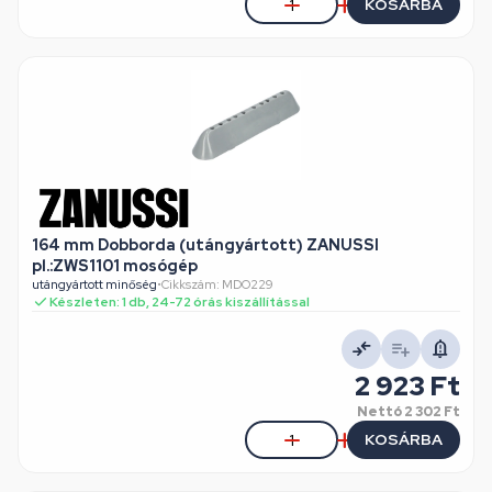
KOSÁRBA
164 mm Dobborda (utángyártott) ZANUSSI
pl.:ZWS1101 mosógép
utángyártott minőség
•
Cikkszám: MDO229
Készleten: 1 db, 24-72 órás kiszállítással
2 923 Ft
Nettó
2 302 Ft
KOSÁRBA