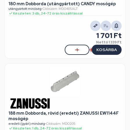
180 mm Dobborda (utángyártott) CANDY mosógép
utángyártott minőség
•
Cikkszám: MDO405ALT
Készleten: 3 db, 24-72 órás kiszállítással
1 701 Ft
Nettó
1 339 Ft
KOSÁRBA
188 mm Dobborda, rövid (eredeti) ZANUSSI EW1144F
mosógép
eredeti (gyári) minőség
•
Cikkszám: MDO205
Készleten: 1 db, 24-72 órás kiszállítással