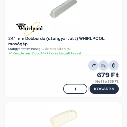
241 mm Dobborda (utángyártott) WHIRLPOOL
mosógép
utángyártott minőség
•
Cikkszám: MDO7601
Készleten: 7 db, 24-72 órás kiszállítással
679 Ft
Nettó
535 Ft
KOSÁRBA