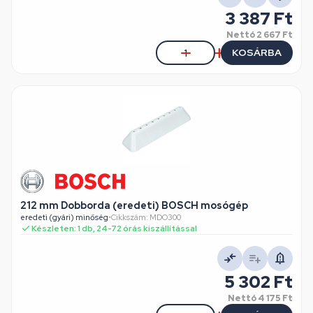
3 387 Ft
Nettó
2 667 Ft
KOSÁRBA
212 mm Dobborda (eredeti) BOSCH mosógép
eredeti (gyári) minőség
•
Cikkszám: MDO300
Készleten: 1 db, 24-72 órás kiszállítással
5 302 Ft
Nettó
4 175 Ft