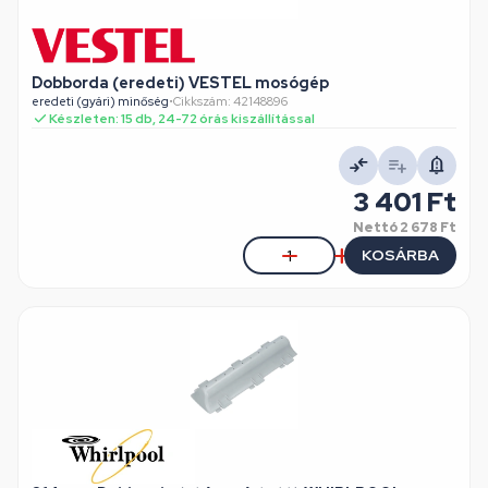
Dobborda (eredeti) VESTEL mosógép
eredeti (gyári) minőség
•
Cikkszám: 42148896
Készleten: 15 db, 24-72 órás kiszállítással
3 401 Ft
Nettó
2 678 Ft
KOSÁRBA