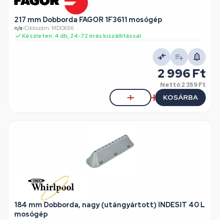
217 mm Dobborda FAGOR 1F3611 mosógép
n/a
•
Cikkszám: MDO656
Készleten: 4 db, 24-72 órás kiszállítással
2 996 Ft
Nettó
2 359 Ft
KOSÁRBA
184 mm Dobborda, nagy (utángyártott) INDESIT 40 L
mosógép