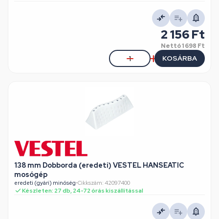
2 156 Ft
Nettó
1 698 Ft
KOSÁRBA
138 mm Dobborda (eredeti) VESTEL HANSEATIC
mosógép
eredeti (gyári) minőség
•
Cikkszám: 42097400
Készleten: 27 db, 24-72 órás kiszállítással