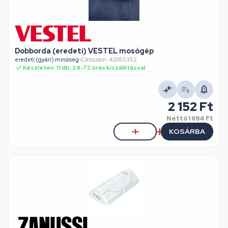
Dobborda (eredeti) VESTEL mosógép
eredeti (gyári) minőség
•
Cikkszám: 42055352
Készleten: 11 db, 24-72 órás kiszállítással
2 152 Ft
Nettó
1 694 Ft
KOSÁRBA