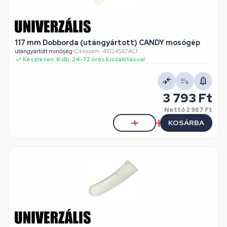
117 mm Dobborda (utángyártott) CANDY mosógép
utángyártott minőség
•
Cikkszám: 41024567ALT
Készleten: 8 db, 24-72 órás kiszállítással
3 793 Ft
Nettó
2 987 Ft
KOSÁRBA