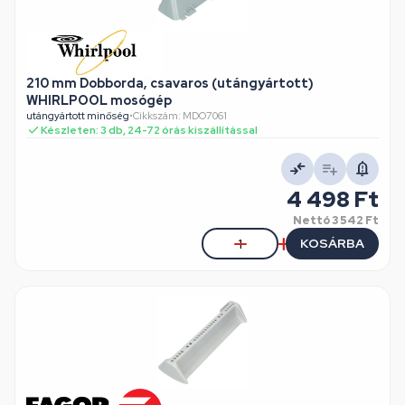
210 mm Dobborda, csavaros (utángyártott)
WHIRLPOOL mosógép
utángyártott minőség
•
Cikkszám: MDO7061
Készleten: 3 db, 24-72 órás kiszállítással
4 498 Ft
Nettó
3 542 Ft
KOSÁRBA