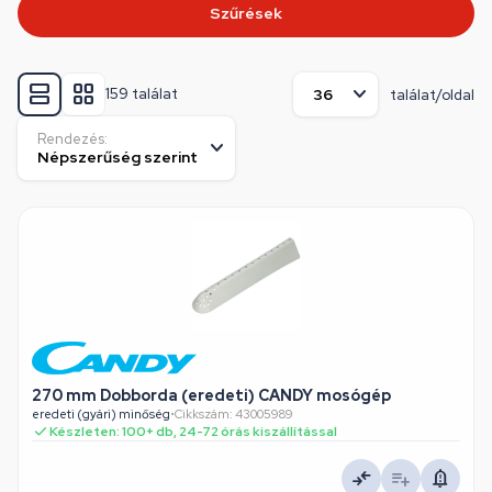
Szűrések
159 találat
találat/oldal
Rendezés:
270 mm Dobborda (eredeti) CANDY mosógép
eredeti (gyári) minőség
•
Cikkszám: 43005989
Készleten: 100+ db, 24-72 órás kiszállítással