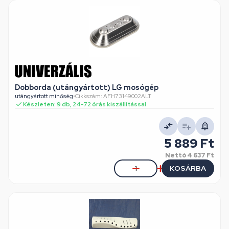
Dobborda (utángyártott) LG mosógép
utángyártott minőség
•
Cikkszám: AFH73149002ALT
Készleten: 9 db, 24-72 órás kiszállítással
5 889 Ft
Nettó
4 637 Ft
KOSÁRBA