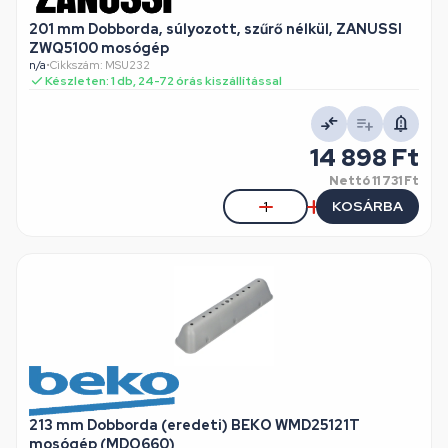
201 mm Dobborda, súlyozott, szűrő nélkül, ZANUSSI
ZWQ5100 mosógép
n/a
•
Cikkszám: MSU232
Készleten: 1 db, 24-72 órás kiszállítással
14 898 Ft
Nettó
11 731 Ft
KOSÁRBA
213 mm Dobborda (eredeti) BEKO WMD25121T
mosógép (MDO660)