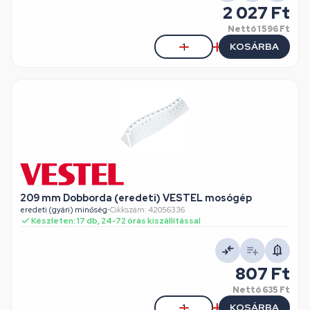
2 027 Ft
Nettó
1 596 Ft
KOSÁRBA
209 mm Dobborda (eredeti) VESTEL mosógép
eredeti (gyári) minőség
•
Cikkszám: 42056336
Készleten: 17 db, 24-72 órás kiszállítással
807 Ft
Nettó
635 Ft
KOSÁRBA