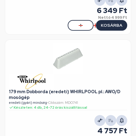
6 349 Ft
Nettó
4 999 Ft
KOSÁRBA
179 mm Dobborda (eredeti) WHIRLPOOL pl.: AWO/D
mosógép
eredeti (gyári) minőség
•
Cikkszám: MDO741
Készleten: 4 db, 24-72 órás kiszállítással
4 757 Ft