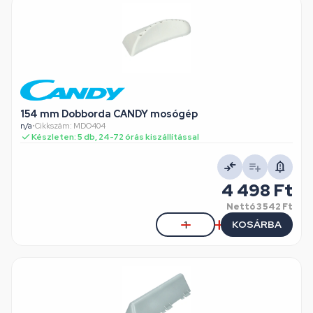
154 mm Dobborda CANDY mosógép
n/a
•
Cikkszám: MDO404
Készleten: 5 db, 24-72 órás kiszállítással
4 498 Ft
Nettó
3 542 Ft
KOSÁRBA