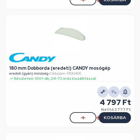
180 mm Dobborda (eredeti) CANDY mosógép
eredeti (gyári) minőség
•
Cikkszám: MDO405
Készleten: 100+ db, 24-72 órás kiszállítással
4 797 Ft
Nettó
3 777 Ft
KOSÁRBA