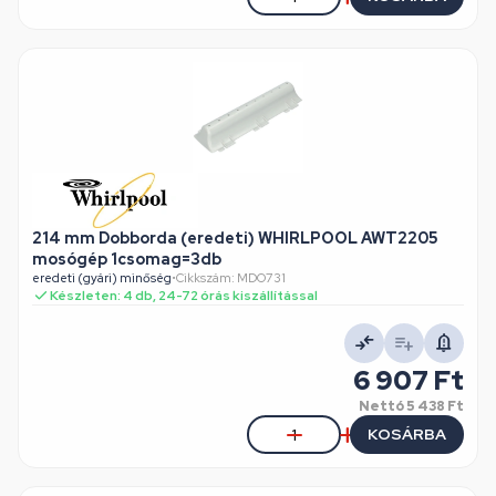
214 mm Dobborda (eredeti) WHIRLPOOL AWT2205
mosógép 1csomag=3db
eredeti (gyári) minőség
•
Cikkszám: MDO731
Készleten: 4 db, 24-72 órás kiszállítással
6 907 Ft
Nettó
5 438 Ft
KOSÁRBA