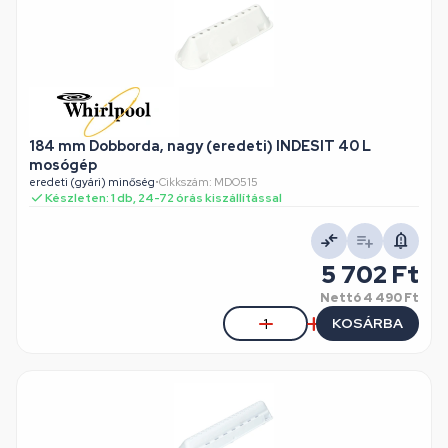
184 mm Dobborda, nagy (eredeti) INDESIT 40 L
mosógép
eredeti (gyári) minőség
•
Cikkszám: MDO515
Készleten: 1 db, 24-72 órás kiszállítással
5 702 Ft
Nettó
4 490 Ft
KOSÁRBA