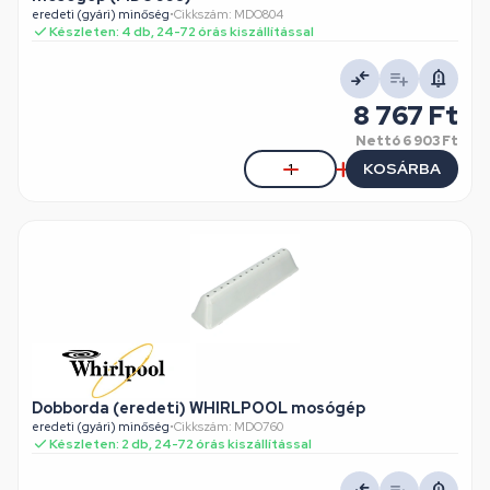
eredeti (gyári) minőség
•
Cikkszám: MDO804
Készleten: 4 db, 24-72 órás kiszállítással
8 767 Ft
Nettó
6 903 Ft
KOSÁRBA
Dobborda (eredeti) WHIRLPOOL mosógép
eredeti (gyári) minőség
•
Cikkszám: MDO760
Készleten: 2 db, 24-72 órás kiszállítással