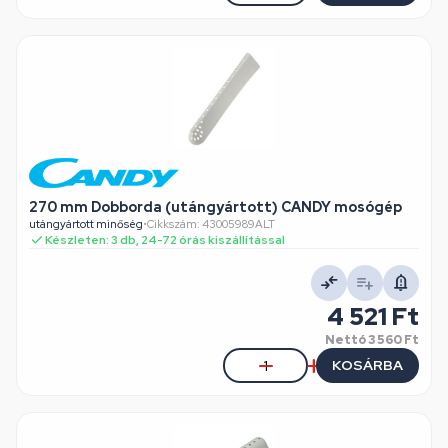
270 mm Dobborda (utángyártott) CANDY mosógép
utángyártott minőség
•
Cikkszám: 43005989ALT
Készleten: 3 db, 24-72 órás kiszállítással
4 521 Ft
Nettó
3 560 Ft
KOSÁRBA