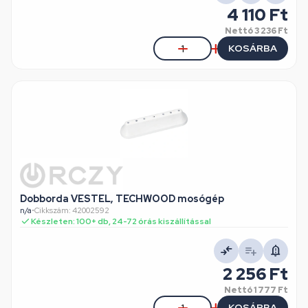
4 110 Ft
Nettó
3 236 Ft
KOSÁRBA
Dobborda VESTEL, TECHWOOD mosógép
n/a
•
Cikkszám: 42002592
Készleten: 100+ db, 24-72 órás kiszállítással
2 256 Ft
Nettó
1 777 Ft
KOSÁRBA