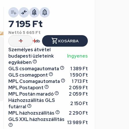
7 195
Ft
Nettó
5 665
Ft
ül
db
KOSÁRBA
Személyes átvétel
budapesti üzleteink
Ingyenes
egyikében
GLS csomagautomata
1 389 Ft
GLS csomagpont
1 590 Ft
MPL Csomagautomata
1 713 Ft
MPL Postapont
2 059 Ft
MPL Postán maradó
2 059 Ft
Házhozszállítás GLS
2 150 Ft
futárral
MPL házhozszállítás
2 290 Ft
GLS XXL házhozszállítás
13 989 Ft