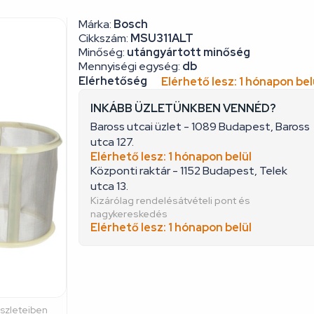
Márka:
Bosch
Cikkszám:
MSU311ALT
Minőség:
utángyártott minőség
Mennyiségi egység:
db
Elérhetőség
Elérhető lesz: 1 hónapon bel
INKÁBB ÜZLETÜNKBEN VENNÉD?
Baross utcai üzlet - 1089 Budapest, Baross
utca 127.
Elérhető lesz: 1 hónapon belül
Központi raktár - 1152 Budapest, Telek
utca 13.
Kizárólag rendelésátvételi pont és
nagykereskedés
Elérhető lesz: 1 hónapon belül
észleteiben