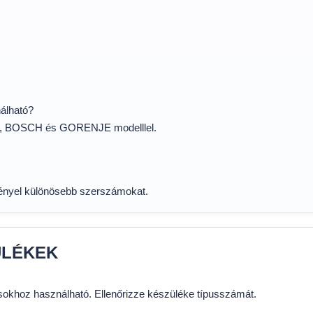
álható?
L, BOSCH és GORENJE modelllel.
gényel különösebb szerszámokat.
ÜLÉKEK
usokhoz használható. Ellenőrizze készüléke típusszámát.