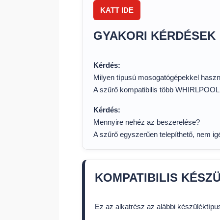
KATT IDE
GYAKORI KÉRDÉSEK
Kérdés:
Milyen típusú mosogatógépekkel haszn
A szűrő kompatibilis több WHIRLPOO
Kérdés:
Mennyire nehéz az beszerelése?
A szűrő egyszerűen telepíthető, nem i
KOMPATIBILIS KÉSZ
Ez az alkatrész az alábbi készüléktíp