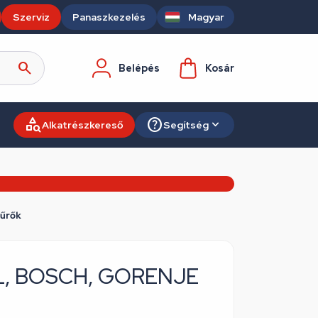
Szerviz
Panaszkezelés
Magyar
Belépés
Kosár
Alkatrészkereső
Segítség
űrők
OL, BOSCH, GORENJE