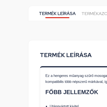
TERMÉK LEÍRÁSA
TERMÉKAZ
TERMÉK LEÍRÁSA
Ez a hengeres műanyag szűrő mosogatóg
kompatibilis több népszerű márkával, í
FŐBB JELLEMZŐK
Utángyártott kivitel