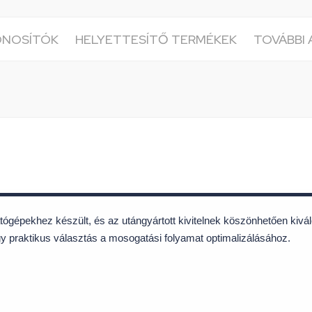
ONOSÍTÓK
HELYETTESÍTŐ TERMÉKEK
TOVÁBBI
épekhez készült, és az utángyártott kivitelnek köszönhetően kivál
gy praktikus választás a mosogatási folyamat optimalizálásához.