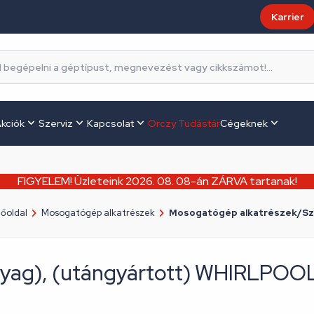
Karrier
kciók
Szerviz
Kapcsolat
Orczy Tudástár
Cégeknek
FIGYELEM! Üzleteink 2026. 08. 08-án ZÁRVA tartanak!
őoldal
Mosogatógép alkatrészek
Mosogatógép alkatrészek/Sz
nyag), (utángyártott) WHIRLPO