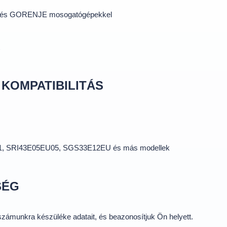
 és GORENJE mosogatógépekkel
 KOMPATIBILITÁS
U01, SRI43E05EU05, SGS33E12EU és más modellek
SÉG
 számunkra készüléke adatait, és beazonosítjuk Ön helyett.