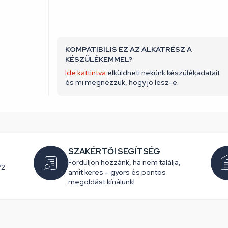
KOMPATIBILIS EZ AZ ALKATRÉSZ A
KÉSZÜLÉKEMMEL?
Ide kattintva
elküldheti nekünk készülékadatait
és mi megnézzük, hogy jó lesz-e.
SZAKÉRTŐI SEGÍTSÉG
Forduljon hozzánk, ha nem találja,
72
amit keres – gyors és pontos
megoldást kínálunk!