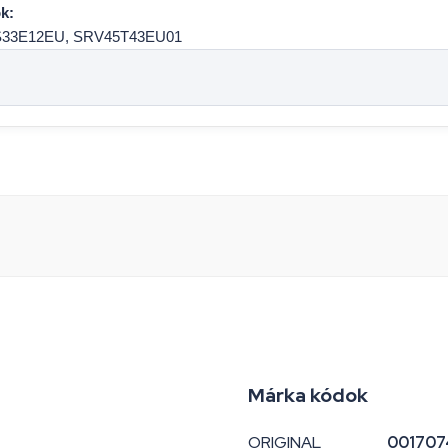
k:
S33E12EU, SRV45T43EU01
Márka kódok
ORIGINAL
001707