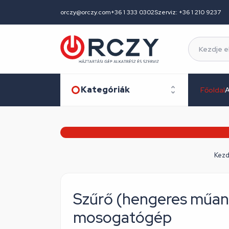
orczy@orczy.com
+36 1 333 0302
Szerviz: +36 1 210 9237
Kategóriák
Főoldal
A
Kezd
Szűrő (hengeres műa
mosogatógép