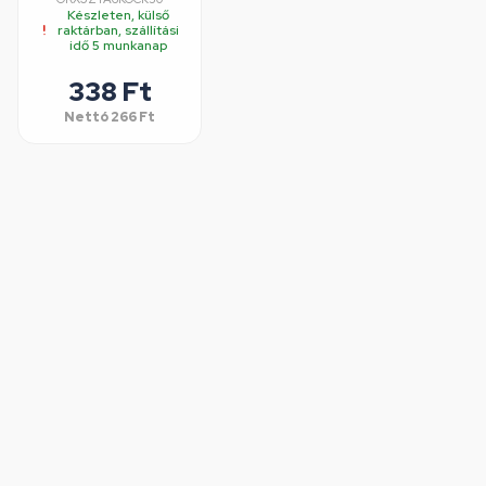
Készleten, külső
raktárban, szállítási
idő 5 munkanap
338 Ft
Nettó
266 Ft