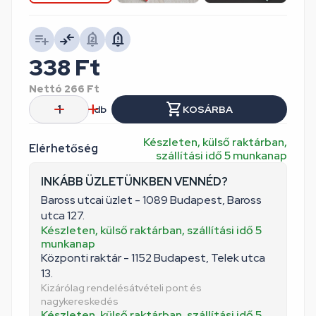
338
Ft
Nettó
266
Ft
db
KOSÁRBA
Készleten, külső raktárban,
Elérhetőség
szállítási idő 5 munkanap
INKÁBB ÜZLETÜNKBEN VENNÉD?
Baross utcai üzlet - 1089 Budapest, Baross
utca 127.
Készleten, külső raktárban, szállítási idő 5
munkanap
Központi raktár - 1152 Budapest, Telek utca
13.
Kizárólag rendelésátvételi pont és
nagykereskedés
Készleten, külső raktárban, szállítási idő 5