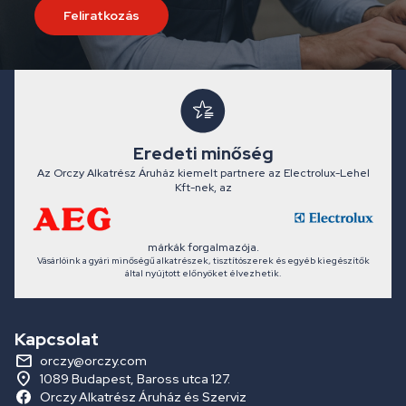
Feliratkozás
Eredeti minőség
Az Orczy Alkatrész Áruház kiemelt partnere az Electrolux-Lehel
Kft-nek, az
márkák forgalmazója.
Vásárlóink a gyári minőségű alkatrészek, tisztítószerek és egyéb kiegészítők
által nyújtott előnyöket élvezhetik.
Kapcsolat
orczy@orczy.com
1089 Budapest, Baross utca 127.
Orczy Alkatrész Áruház és Szerviz