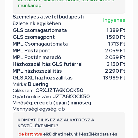
munkanap
Személyes átvétel budapesti
Ingyenes
üzleteink egyikében
GLS csomagautomata
1 389 Ft
GLS csomagpont
1 590 Ft
MPL Csomagautomata
1 713 Ft
MPL Postapont
2 059 Ft
MPL Postán maradó
2 059 Ft
Házhozszállítás GLS futárral
2 150 Ft
MPL házhozszállítás
2 290 Ft
GLS XXL házhozszállítás
13 989 Ft
Márka:
Bluering
Cikkszám:
ORXJZTA6KOCK50
Gyártói cikkszám:
JZTA6KOCK50
Minőség:
eredeti (gyári) minőség
Mennyiségi egység:
db
KOMPATIBILIS EZ AZ ALKATRÉSZ A
KÉSZÜLÉKEMMEL?
Ide kattintva
elküldheti nekünk készülékadatait és