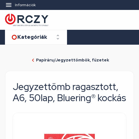
Információk
Kategóriák
Papíráru/Jegyzettömbök, füzetek
Jegyzettömb ragasztott,
A6, 50lap, Bluering® kockás