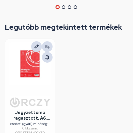
Legutóbb megtekintett termékek
Jegyzettömb
ragasztott, A6,
50lap, Bluering®
eredeti (gyári) minőség
•
Cikkszám:
kockás
ORXJZTA6KOCK50