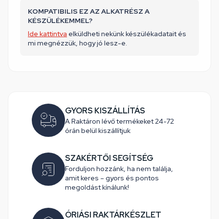
KOMPATIBILIS EZ AZ ALKATRÉSZ A
KÉSZÜLÉKEMMEL?
Ide kattintva
elküldheti nekünk készülékadatait és
mi megnézzük, hogy jó lesz-e.
GYORS KISZÁLLÍTÁS
A Raktáron lévő termékeket 24-72
órán belül kiszállítjuk
SZAKÉRTŐI SEGÍTSÉG
Forduljon hozzánk, ha nem találja,
amit keres – gyors és pontos
megoldást kínálunk!
ÓRIÁSI RAKTÁRKÉSZLET