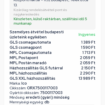
13.
Kizárólag rendelésátvételi pont és
nagykereskedés
Készleten, külső raktárban, szállítási idő 5
munkanap
Személyes átvétel budapesti
Ingyenes
üzleteink egyikében
GLS csomagautomata
1 389 Ft
GLS csomagpont
1 590 Ft
MPL Csomagautomata
1 713 Ft
MPL Postapont
2 059 Ft
MPL Postán maradó
2 059 Ft
Házhozszállítás GLS futárral
2 150 Ft
MPL házhozszállítás
2 290 Ft
GLS XXL házhozszállítás
13 989 Ft
Márka:
Ico
Cikkszám:
ORX7500117003
Gyártói cikkszám:
7500117003
Minőség:
eredeti (gyári) minőség
Mennyiségi egység:
db