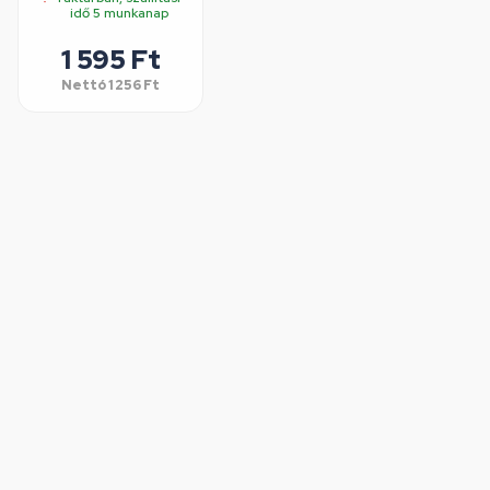
idő 5 munkanap
1 595 Ft
Nettó
1 256 Ft