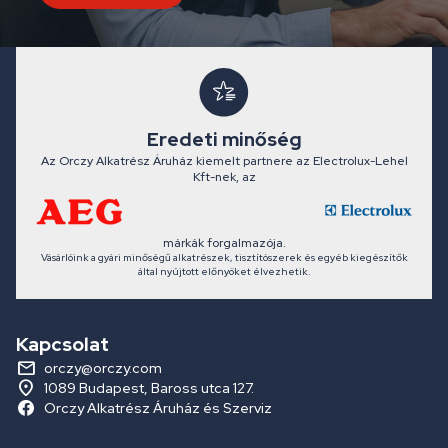
Eredeti minőség
Az Orczy Alkatrész Áruház kiemelt partnere az Electrolux-Lehel
Kft-nek, az
márkák forgalmazója.
Vásárlóink a gyári minőségű alkatrészek, tisztítószerek és egyéb kiegészítők
által nyújtott előnyöket élvezhetik.
Kapcsolat
orczy@orczy.com
1089 Budapest, Baross utca 127.
Orczy Alkatrész Áruház és Szerviz