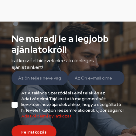
Ne maradj le a legjobb
ajánlatokról!
Iratkozz fel hírlevelünkre a különleges
ajánlatainkért!
Az Általános Szerződési Feltételek és az
Adatvédelmi Tájékoztató megismerését
követően hozzájárulok ahhoz, hogy a szolgáltató
hírlevelet küldjön részemre akcióiról, újdonságairól
Adatvédelmi nyilatkozat
Feliratkozás