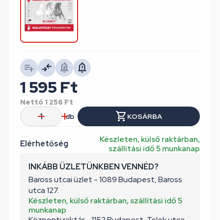
1 595
Ft
Nettó
1 256
Ft
db
KOSÁRBA
Készleten, külső raktárban,
Elérhetőség
szállítási idő 5 munkanap
INKÁBB ÜZLETÜNKBEN VENNÉD?
Baross utcai üzlet - 1089 Budapest, Baross
utca 127.
Készleten, külső raktárban, szállítási idő 5
munkanap
Központi raktár - 1152 Budapest, Telek utca