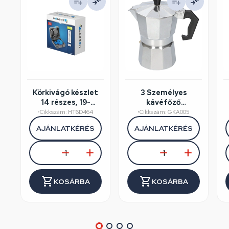
Körkivágó készlet
3 Személyes
14 részes, 19-
kávéfőző
75mm, műanyag
alumínium dobozos
•
Cikkszám: HT6D464
•
Cikkszám: GKA005
koffer, HÖGERT
AJÁNLATKÉRÉS
AJÁNLATKÉRÉS
HT6D464
KOSÁRBA
KOSÁRBA