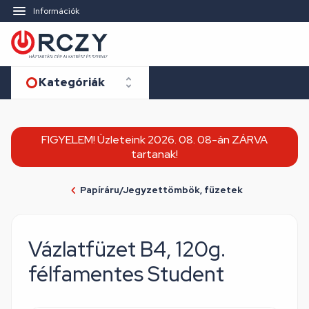
Információk
Kategóriák
FIGYELEM! Üzleteink 2026. 08. 08-án ZÁRVA
tartanak!
Papíráru/Jegyzettömbök, füzetek
Vázlatfüzet B4, 120g.
félfamentes Student