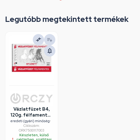
Legutóbb megtekintett termékek
Vázlatfüzet B4,
120g. félfamentes
Student
eredeti (gyári) minőség
•
Cikkszám:
ORX7500117003
Készleten, külső
raktárban, szállítási