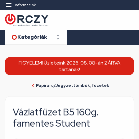
Információk
Kategóriák
FIGYELEM! Üzleteink 2026. 08. 08-án ZÁRVA
tartanak!
Papíráru/Jegyzettömbök, füzetek
Vázlatfüzet B5 160g.
famentes Student