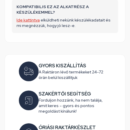
KOMPATIBILIS EZ AZ ALKATRÉSZ A
KÉSZÜLÉKEMMEL?
Ide kattintva
elküldheti nekünk készülékadatait és
mi megnézzük, hogy jó lesz-e.
GYORS KISZÁLLÍTÁS
A Raktáron lévő termékeket 24-72
órán belül kiszállítjuk
SZAKÉRTŐI SEGÍTSÉG
Forduljon hozzánk, ha nem találja,
amit keres – gyors és pontos
megoldást kínálunk!
ÓRIÁSI RAKTÁRKÉSZLET