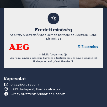
Eredeti minőség
Az Orczy Alkatrész Áruház kiemelt partnere az Electrolux-Lehel
Kft-nek, az
márkák forgalmazója.
Vásárlóink a gyári minőségű alkatrészek, tisztítószerek és egyéb kiegészítők
által nyújtott előnyöket élvezhetik.
Kapcsolat
orczy@orczy.com
1089 Budapest, Baross utca 127.
Orczy Alkatrész Áruház és Szerviz