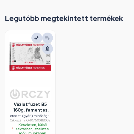
Legutóbb megtekintett termékek
Vázlatfüzet B5
160g. famentes
Student
eredeti (gyári) minőség
•
Cikkszám: ORX7500118002
Készleten, külső
raktárban, szállítási
idő 5 munkanap