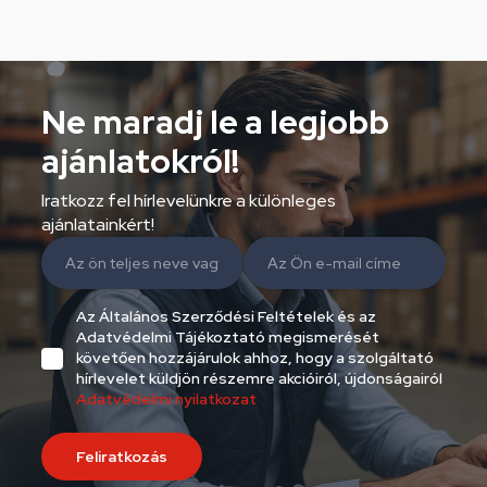
Ne maradj le a legjobb
ajánlatokról!
Iratkozz fel hírlevelünkre a különleges
ajánlatainkért!
Az Általános Szerződési Feltételek és az
Adatvédelmi Tájékoztató megismerését
követően hozzájárulok ahhoz, hogy a szolgáltató
hírlevelet küldjön részemre akcióiról, újdonságairól
Adatvédelmi nyilatkozat
Feliratkozás