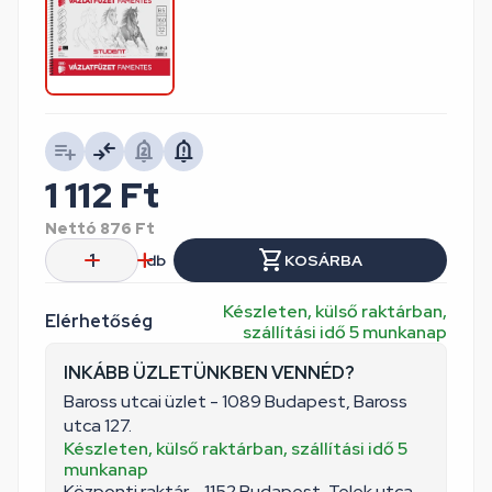
1 112
Ft
Nettó
876
Ft
db
KOSÁRBA
Készleten, külső raktárban,
Elérhetőség
szállítási idő 5 munkanap
INKÁBB ÜZLETÜNKBEN VENNÉD?
Baross utcai üzlet - 1089 Budapest, Baross
utca 127.
Készleten, külső raktárban, szállítási idő 5
munkanap
Központi raktár - 1152 Budapest, Telek utca