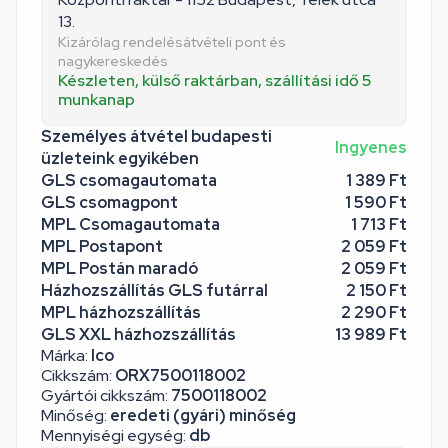
13.
Kizárólag rendelésátvételi pont és
nagykereskedés
Készleten, külső raktárban, szállítási idő 5
munkanap
Személyes átvétel budapesti
Ingyenes
üzleteink egyikében
GLS csomagautomata
1 389 Ft
GLS csomagpont
1 590 Ft
MPL Csomagautomata
1 713 Ft
MPL Postapont
2 059 Ft
MPL Postán maradó
2 059 Ft
Házhozszállítás GLS futárral
2 150 Ft
MPL házhozszállítás
2 290 Ft
GLS XXL házhozszállítás
13 989 Ft
Márka:
Ico
Cikkszám:
ORX7500118002
Gyártói cikkszám:
7500118002
Minőség:
eredeti (gyári) minőség
Mennyiségi egység:
db