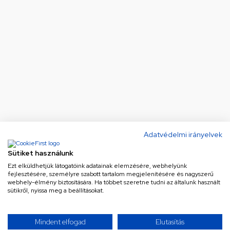
Adatvédelmi irányelvek
Sütiket használunk
Ezt elküldhetjük látogatóink adatainak elemzésére, webhelyünk
fejlesztésére, személyre szabott tartalom megjelenítésére és nagyszerű
webhely-élmény biztosítására. Ha többet szeretne tudni az általunk használt
sütikről, nyissa meg a beállításokat.
Mindent elfogad
Elutasítás